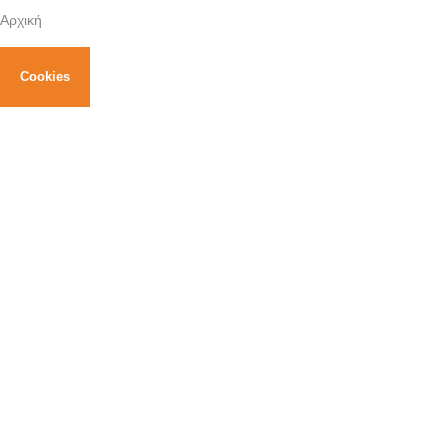
Αρχική
Για εμάς
Cookies
Επικοινωνία
Κατηγορίες
Αγκυροβόλιο & Ελλιμενισμός
Εξαερισμός
Εξοπλισμός Ιστιοπλοϊκού
Ηλεκτρικά Σκάφους
Κουζίνες & Φούρνοι
Πλοήγηση
Συντήρηση
Σωστικά
Υδραυλικά Σκάφους