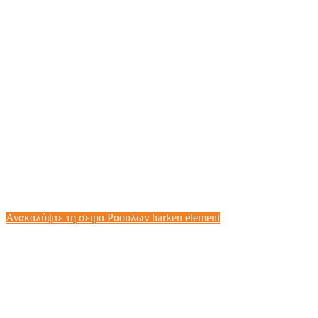
Είναι Harken, για Αυτούς Που Δεν
Χρειάζονται Harken.
Ανακαλύψτε τη σειρα Ραουλων harken element