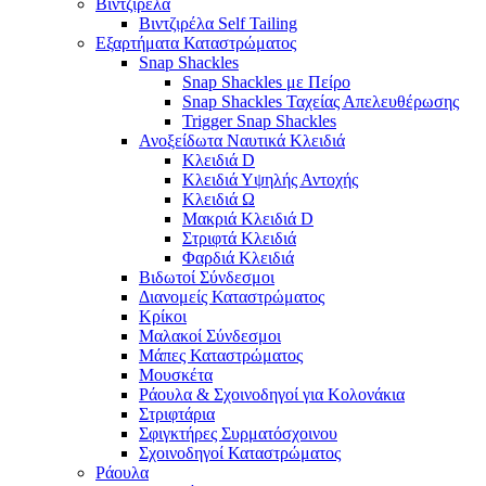
Βιντζιρέλα
Βιντζιρέλα Self Tailing
Εξαρτήματα Καταστρώματος
Snap Shackles
Snap Shackles με Πείρο
Snap Shackles Ταχείας Απελευθέρωσης
Trigger Snap Shackles
Ανοξείδωτα Ναυτικά Κλειδιά
Κλειδιά D
Κλειδιά Υψηλής Αντοχής
Κλειδιά Ω
Μακριά Κλειδιά D
Στριφτά Κλειδιά
Φαρδιά Κλειδιά
Βιδωτοί Σύνδεσμοι
Διανομείς Καταστρώματος
Κρίκοι
Μαλακοί Σύνδεσμοι
Μάπες Καταστρώματος
Μουσκέτα
Ράουλα & Σχοινοδηγοί για Κολονάκια
Στριφτάρια
Σφιγκτήρες Συρματόσχοινου
Σχοινοδηγοί Καταστρώματος
Ράουλα