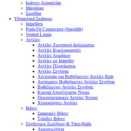
Ιμάντες Ασφαλείας
Μαχαίρια
Σωσίβια
Υδραυλικά Σκάφους
Impellers
Push-Fit Connectors (Speedfit)
Vented Loops
Αντλίες
Αντλίες Ζωντανού Δολώματος
Αντλίες Κυκλοφορητές
Αντλίες Λυμάτων
Αντλίες με Impeller
Αντλίες Πλυσίματος
Αντλίες Σεντίνας
Αξεσουάρ για Βυθιζόμενες Αντλίες Rule
Αυτόματες Βυθιζόμενες Αντλίες Σεντίνας
Βυθιζόμενες Αντλίες Σεντίνας
Κουτιά Αποχέτευσης Ντους
Πρεσσοστατικές Αντλίες Νερού
Χειροκίνητες Αντλίες
Βάνες
Σφαιρικές Βάνες
Τρίοδες Βάνες
Σύνδεσμοι Σωλήνων & Thru-Hulls
Ακροσωλήνια