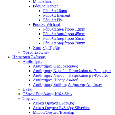
Μπαστέκες
Ράουλα Harken
Ράουλα 16mm
Ράουλα Element
Ράουλα Fly
Ράουλα Wichard
Ράουλα Διαμέτρου 12mm
Ράουλα Διαμέτρου 45mm
Ράουλα Διαμέτρου 55mm
Ράουλα Διαμέτρου 70mm
Χαμηλής Τριβής
Φρένα Σχοινιών
Ηλεκτρικά Σκάφους
Αισθητήρες
Αισθητήρες Θερμοκρασίας
Αισθητήρες Νερού – Πετρελαίου με Σπείρωμα
Αισθητήρες Νερού – Πετρελαίου με Φλάντζα
Αισθητήρες Πίεσης Λαδιού
Αισθητήρες Στάθμης Δεξαμενής Λυμάτων
Ηχεία
Οδηγοί Στερέωσης Καλωδίων
Όργανα
Λευκά Όργανα Ένδειξης
Λευκά Όργανα Ένδειξης Silverline
Μαύρα Όργανα Ένδειξης