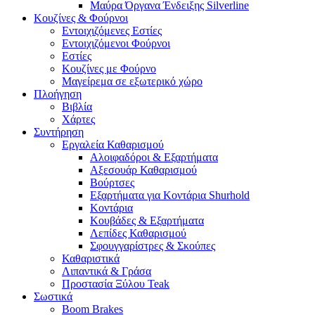
Μαύρα Όργανα Ένδειξης Silverline
Κουζίνες & Φούρνοι
Εντοιχιζόμενες Εστίες
Εντοιχιζόμενοι Φούρνοι
Εστίες
Κουζίνες με Φούρνο
Μαγείρεμα σε εξωτερικό χώρο
Πλοήγηση
Βιβλία
Χάρτες
Συντήρηση
Εργαλεία Καθαρισμού
Αλοιφαδόροι & Εξαρτήματα
Αξεσουάρ Καθαρισμού
Βούρτσες
Εξαρτήματα για Κοντάρια Shurhold
Κοντάρια
Κουβάδες & Εξαρτήματα
Λεπίδες Καθαρισμού
Σφουγγαρίστρες & Σκούπες
Καθαριστικά
Λιπαντικά & Γράσα
Προστασία Ξύλου Teak
Σωστικά
Boom Brakes