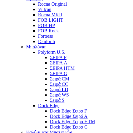
Rocna Original
Vulcan
Rocna MKII
FOB LIGHT
FOB HP
FOB Rock
Fortress
Danforth
Μπαλόνια
Polyform U.S.
ΣΕΙΡΑ F
ΣΕΙΡΑ A
ΣΕΙΡΑ HTM
ΣΕΙΡΑ G
Σειρά CM
Σειρά CC
Σειρά LD
Σειρά WS
Σειρά S
Dock Edge
Dock Edge Σειρα F
Dock Edge Σειρά Α
Dock Edge Σειρά HTM
Dock Edge Σειρά G
Καλύμματα Μπαλονιών