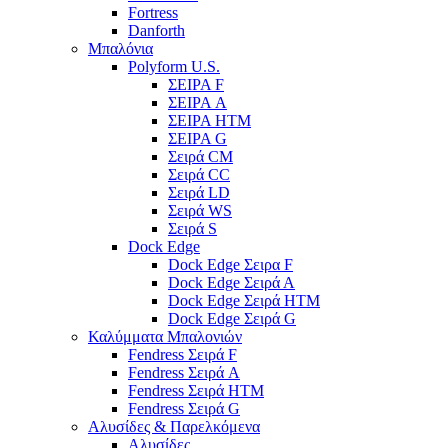
Fortress
Danforth
Μπαλόνια
Polyform U.S.
ΣΕΙΡΑ F
ΣΕΙΡΑ A
ΣΕΙΡΑ HTM
ΣΕΙΡΑ G
Σειρά CM
Σειρά CC
Σειρά LD
Σειρά WS
Σειρά S
Dock Edge
Dock Edge Σειρα F
Dock Edge Σειρά Α
Dock Edge Σειρά HTM
Dock Edge Σειρά G
Καλύμματα Μπαλονιών
Fendress Σειρά F
Fendress Σειρά A
Fendress Σειρά HTM
Fendress Σειρά G
Αλυσίδες & Παρελκόμενα
Αλυσίδες