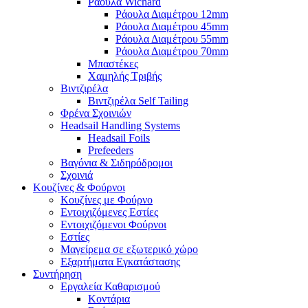
Ράουλα Wichard
Ράουλα Διαμέτρου 12mm
Ράουλα Διαμέτρου 45mm
Ράουλα Διαμέτρου 55mm
Ράουλα Διαμέτρου 70mm
Μπαστέκες
Χαμηλής Τριβής
Βιντζιρέλα
Βιντζιρέλα Self Tailing
Φρένα Σχοινιών
Headsail Handling Systems
Headsail Foils
Prefeeders
Βαγόνια & Σιδηρόδρομοι
Σχοινιά
Κουζίνες & Φούρνοι
Κουζίνες με Φούρνο
Εντοιχιζόμενες Εστίες
Εντοιχιζόμενοι Φούρνοι
Εστίες
Μαγείρεμα σε εξωτερικό χώρο
Εξαρτήματα Εγκατάστασης
Συντήρηση
Εργαλεία Καθαρισμού
Κοντάρια