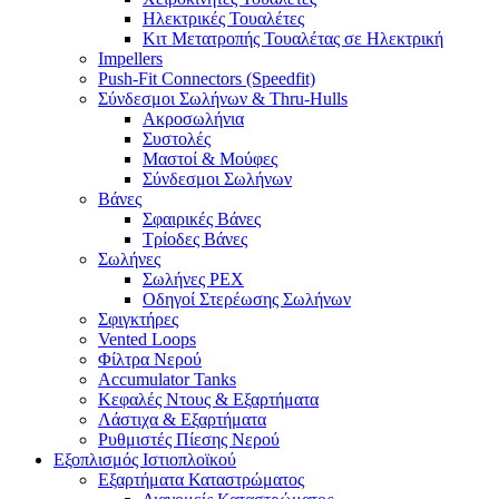
Ηλεκτρικές Τουαλέτες
Κιτ Μετατροπής Τουαλέτας σε Ηλεκτρική
Impellers
Push-Fit Connectors (Speedfit)
Σύνδεσμοι Σωλήνων & Thru-Hulls
Ακροσωλήνια
Συστολές
Μαστοί & Μούφες
Σύνδεσμοι Σωλήνων
Βάνες
Σφαιρικές Βάνες
Τρίοδες Βάνες
Σωλήνες
Σωλήνες PEX
Οδηγοί Στερέωσης Σωλήνων
Σφιγκτήρες
Vented Loops
Φίλτρα Νερού
Accumulator Tanks
Κεφαλές Ντους & Εξαρτήματα
Λάστιχα & Εξαρτήματα
Ρυθμιστές Πίεσης Νερού
Εξοπλισμός Ιστιοπλοϊκού
Εξαρτήματα Καταστρώματος