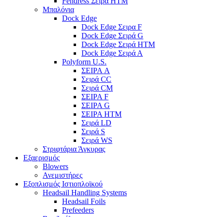
Fendress Σειρά HTM
Μπαλόνια
Dock Edge
Dock Edge Σειρα F
Dock Edge Σειρά G
Dock Edge Σειρά HTM
Dock Edge Σειρά Α
Polyform U.S.
ΣΕΙΡΑ A
Σειρά CC
Σειρά CM
ΣΕΙΡΑ F
ΣΕΙΡΑ G
ΣΕΙΡΑ HTM
Σειρά LD
Σειρά S
Σειρά WS
Στριφτάρια Άγκυρας
Εξαερισμός
Blowers
Ανεμιστήρες
Εξοπλισμός Ιστιοπλοϊκού
Headsail Handling Systems
Headsail Foils
Prefeeders