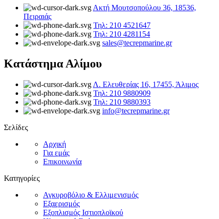
Ακτή Μουτσοπούλου 36, 18536,
Πειραιάς
Τηλ: 210 4521647
Τηλ: 210 4281154
sales@tecrepmarine.gr
Κατάστημα Αλίμου
Λ. Ελευθερίας 16, 17455, Άλιμος
Τηλ: 210 9880909
Τηλ: 210 9880393
info@tecrepmarine.gr
Σελίδες
Αρχική
Για εμάς
Επικοινωνία
Κατηγορίες
Αγκυροβόλιο & Ελλιμενισμός
Εξαερισμός
Εξοπλισμός Ιστιοπλοϊκού