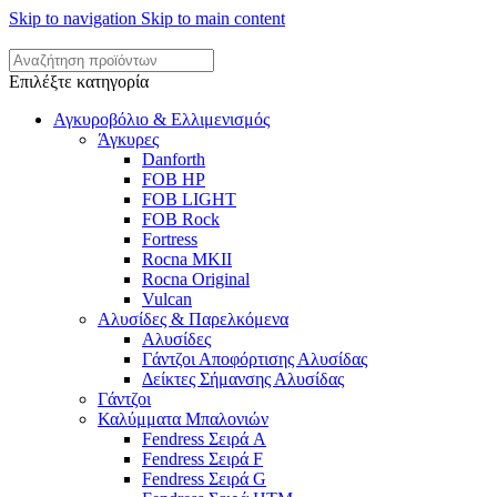
Skip to navigation
Skip to main content
Επιλέξτε κατηγορία
Αγκυροβόλιο & Ελλιμενισμός
Άγκυρες
Danforth
FOB HP
FOB LIGHT
FOB Rock
Fortress
Rocna MKII
Rocna Original
Vulcan
Αλυσίδες & Παρελκόμενα
Αλυσίδες
Γάντζοι Αποφόρτισης Αλυσίδας
Δείκτες Σήμανσης Αλυσίδας
Γάντζοι
Καλύμματα Μπαλονιών
Fendress Σειρά A
Fendress Σειρά F
Fendress Σειρά G