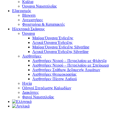
Κιάλια
Όργανα Ναυσιπλοΐας
Εξαερισμός
Blowers
Ανεμιστήρες
Φινιστρίνια & Καταπακτές
Ηλεκτρικά Σκάφους
Όργανα
Μαύρα Όργανα Ένδειξης
Λευκά Όργανα Ένδειξης
Μαύρα Όργανα Ένδειξης Silverline
Λευκά Όργανα Ένδειξης Silverline
Αισθητήρες
Αισθητήρες Νερού – Πετρελαίου με Φλάντζα
Αισθητήρες Νερού – Πετρελαίου με Σπείρωμα
Αισθητήρες Στάθμης Δεξαμενής Λυμάτων
Αισθητήρες Θερμοκρασίας
Αισθητήρες Πίεσης Λαδιού
Ηχεία
Οδηγοί Στερέωσης Καλωδίων
Διακόπτες
Φανοί Ναυσιπλοΐας