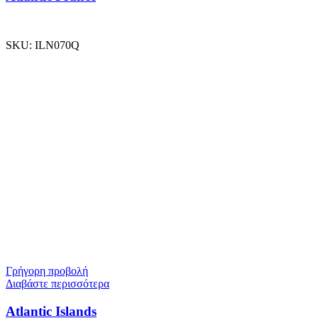
SKU:
ILN070Q
Γρήγορη προβολή
Διαβάστε περισσότερα
Atlantic Islands