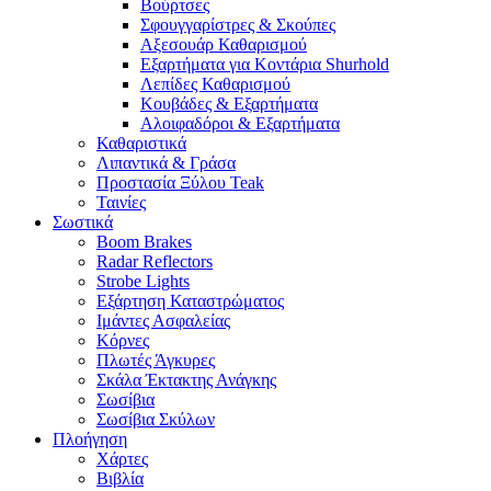
Βούρτσες
Σφουγγαρίστρες & Σκούπες
Αξεσουάρ Καθαρισμού
Εξαρτήματα για Κοντάρια Shurhold
Λεπίδες Καθαρισμού
Κουβάδες & Εξαρτήματα
Αλοιφαδόροι & Εξαρτήματα
Καθαριστικά
Λιπαντικά & Γράσα
Προστασία Ξύλου Teak
Ταινίες
Σωστικά
Boom Brakes
Radar Reflectors
Strobe Lights
Εξάρτηση Καταστρώματος
Ιμάντες Ασφαλείας
Κόρνες
Πλωτές Άγκυρες
Σκάλα Έκτακτης Ανάγκης
Σωσίβια
Σωσίβια Σκύλων
Πλοήγηση
Χάρτες
Βιβλία