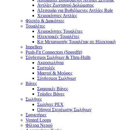
Αντλίες Ζωντανού Δολώματος
Αξεσουάρ για Βυθιζόμενες Αντλίες Rule
Χειροκίνητες Αντλίες
Φλοτέρ & Διακόπτες
Τουαλέτες
Χειροκίνητες Τουαλέτες
Ηλεκτρικές Τουαλέτες
Κιτ Μετατροπής Τουαλέτας σε Ηλεκτρική
Impellers
Push-Fit Connectors (Speedfit)
Σύνδεσμοι Σωλήνων & Thru-Hulls
Ακροσωλήνια
Συστολές
Μαστοί & Μούφες
Σύνδεσμοι Σωλήνων
Βάνες
Σφαιρικές Βάνες
Τρίοδες Βάνες
Σωλήνες
Σωλήνες PEX
Οδηγοί Στερέωσης Σωλήνων
Σφιγκτήρες
Vented Loops
Φίλτρα Νερού