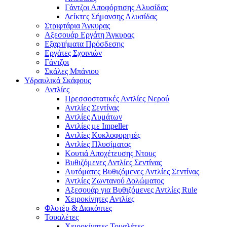
Γάντζοι Αποφόρτισης Αλυσίδας
Δείκτες Σήμανσης Αλυσίδας
Στριφτάρια Άγκυρας
Αξεσουάρ Εργάτη Άγκυρας
Εξαρτήματα Πρόσδεσης
Εργάτες Σχοινιών
Γάντζοι
Σκάλες Μπάνιου
Υδραυλικά Σκάφους
Αντλίες
Πρεσσοστατικές Αντλίες Νερού
Αντλίες Σεντίνας
Αντλίες Λυμάτων
Αντλίες με Impeller
Αντλίες Κυκλοφορητές
Αντλίες Πλυσίματος
Κουτιά Αποχέτευσης Ντους
Βυθιζόμενες Αντλίες Σεντίνας
Αυτόματες Βυθιζόμενες Αντλίες Σεντίνας
Αντλίες Ζωντανού Δολώματος
Αξεσουάρ για Βυθιζόμενες Αντλίες Rule
Χειροκίνητες Αντλίες
Φλοτέρ & Διακόπτες
Τουαλέτες
Χειροκίνητες Τουαλέτες