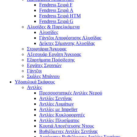
Fendress Σειρά F
Fendress Σειρά A
Fendress Σειρά HTM
Fendress Σειρά G
Αλυσίδες & Παρελκόμενα
Αλυσίδες
Γάντζοι Αποφόρτισης Αλυσίδας
Δείκτες Σήμανσης Αλυσίδας
Στριφτάρια Άγκυρας
Αξεσουάρ Εργάτη Άγκυρας
Εξαρτήματα Πρόσδεσης
Εργάτες Σχοινιών
Γάντζοι
Σκάλες Μπάνιου
Υδραυλικά Σκάφους
Αντλίες
Πρεσσοστατικές Αντλίες Νερού
Αντλίες Σεντίνας
Αντλίες Λυμάτων
Αντλίες με Impeller
Αντλίες Κυκλοφορητές
Αντλίες Πλυσίματος
Κουτιά Αποχέτευσης Ντους
Βυθιζόμενες Αντλίες Σεντίνας
Αυτόματες Βυθιζόμενες Αντλίες Σεντίνας