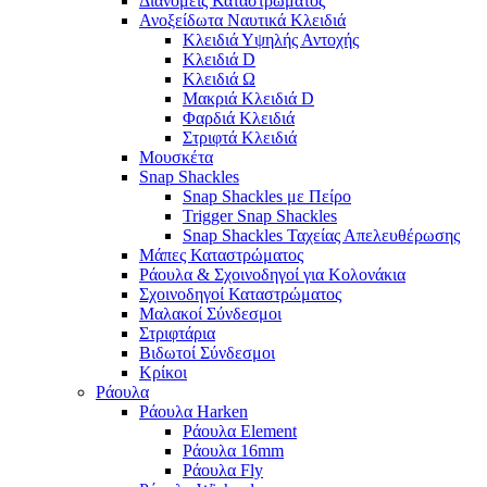
Διανομείς Καταστρώματος
Ανοξείδωτα Ναυτικά Κλειδιά
Κλειδιά Υψηλής Αντοχής
Κλειδιά D
Κλειδιά Ω
Μακριά Κλειδιά D
Φαρδιά Κλειδιά
Στριφτά Κλειδιά
Μουσκέτα
Snap Shackles
Snap Shackles με Πείρο
Trigger Snap Shackles
Snap Shackles Ταχείας Απελευθέρωσης
Μάπες Καταστρώματος
Ράουλα & Σχοινοδηγοί για Κολονάκια
Σχοινοδηγοί Καταστρώματος
Μαλακοί Σύνδεσμοι
Στριφτάρια
Βιδωτοί Σύνδεσμοι
Κρίκοι
Ράουλα
Ράουλα Harken
Ράουλα Element
Ράουλα 16mm
Ράουλα Fly