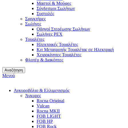
Μαστοί & Μούφες
Σύνδεσμοι Σωλήνων
Συστολές
Σφιγκτήρες
Σωλήνες
Οδηγοί Στερέωσης Σωλήνων
Σωλήνες PEX
Τουαλέτες
Ηλεκτρικές Τουαλέτες
Κιτ Μετατροπής Τουαλέτας σε Ηλεκτρική
Χειροκίνητες Τουαλέτες
Φλοτέρ & Διακόπτες
Αναζήτηση
Μενού
Αγκυροβόλιο & Ελλιμενισμός
Άγκυρες
Rocna Original
Vulcan
Rocna MKII
FOB LIGHT
FOB HP
FOB Rock