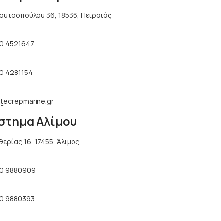
ουτσοπούλου 36, 18536, Πειραιάς
10 4521647
10 4281154
tecrepmarine.gr
στημα Αλίμου
θερίας 16, 17455, Άλιμος
10 9880909
10 9880393