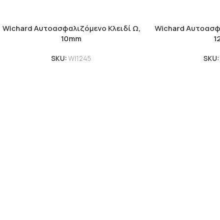
Wichard Αυτοασφαλιζόμενο Κλειδί Ω,
Wichard Αυτοασφα
10mm
1
SKU:
WI1245
SKU