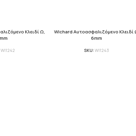
λιζόμενο Κλειδί Ω,
Wichard Αυτοασφαλιζόμενο Κλειδί 
5mm
6mm
:
WI1242
SKU:
WI1243