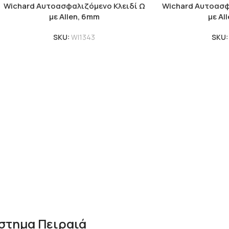
Wichard Αυτοασφαλιζόμενο Κλειδί Ω
Wichard Αυτοασφ
με Allen, 6mm
με Al
SKU:
WI1343
SKU
στημα Πειραιά