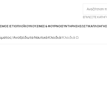
ΕΠΙΛΈΞΤΕ ΚΑΤΗΓ
ΣΜΌΣ ΙΣΤΙΟΠΛΟΪΚΟΎ
ΚΟΥΖΊΝΕΣ & ΦΟΎΡΝΟΙ
ΣΥΝΤΉΡΗΣΗ
ΣΩΣΤΙΚΆ
ΠΛΟΉΓΗ
ώματος
Ανοξείδωτα Ναυτικά Κλειδιά
Κλειδιά Ω