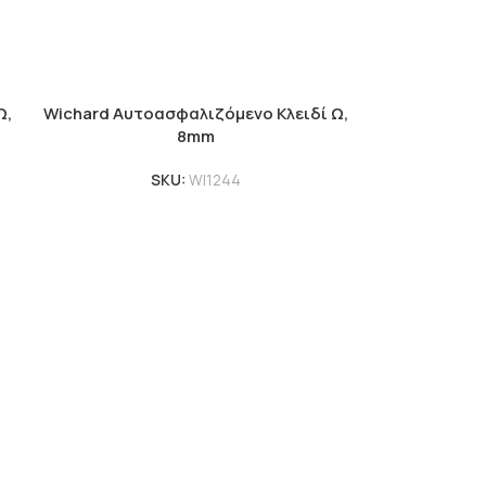
Ω,
Wichard Αυτοασφαλιζόμενο Κλειδί Ω,
8mm
SKU:
WI1244