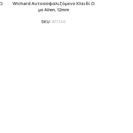
 Ω
Wichard Αυτοασφαλιζόμενο Κλειδί Ω
με Allen, 12mm
SKU:
WI1346