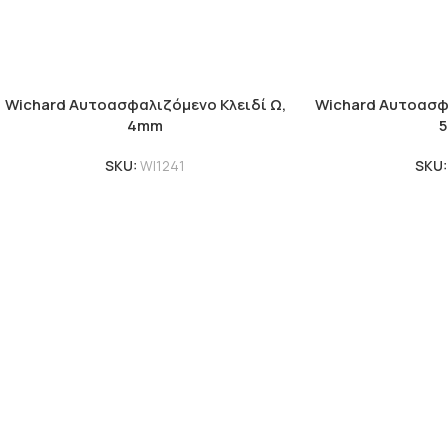
Wichard Αυτοασφαλιζόμενο Κλειδί Ω,
Wichard Αυτοασφα
4mm
SKU:
WI1241
SKU