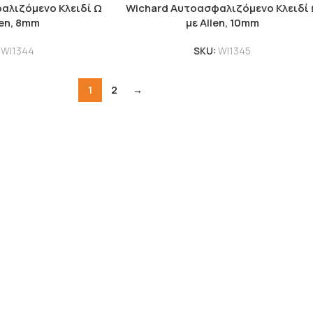
αλιζόμενο Κλειδί Ω
Wichard Αυτοασφαλιζόμενο Κλειδί
len, 8mm
με Allen, 10mm
:
WI1344
SKU:
WI1345
1
2
→