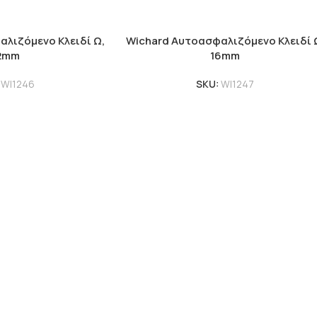
λιζόμενο Κλειδί Ω,
Wichard Αυτοασφαλιζόμενο Κλειδί 
2mm
16mm
:
WI1246
SKU:
WI1247