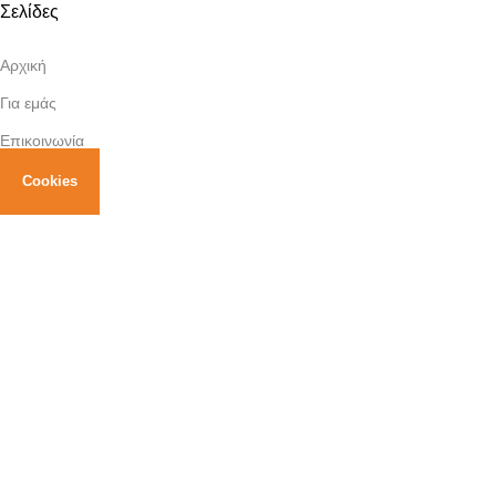
Σελίδες
Αρχική
Για εμάς
Επικοινωνία
Κατηγορίες
Cookies
Αγκυροβόλιο & Ελλιμενισμός
Εξαερισμός
Εξοπλισμός Ιστιοπλοϊκού
Ηλεκτρικά Σκάφους
Κουζίνες & Φούρνοι
Πλοήγηση
Συντήρηση
Σωστικά