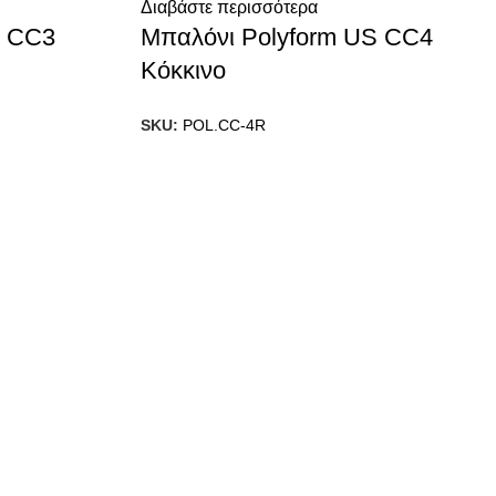
Διαβάστε περισσότερα
S CC3
Μπαλόνι Polyform US CC4
Κόκκινο
SKU:
POL.CC-4R