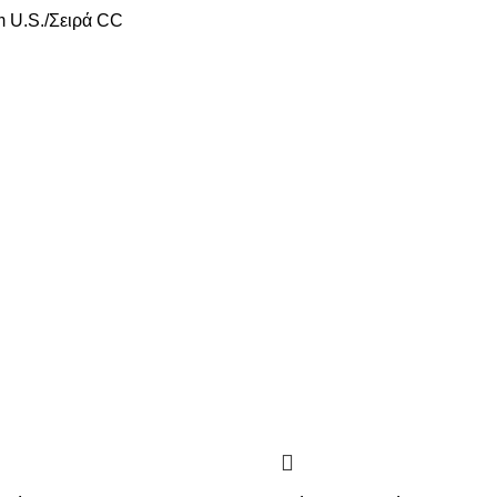
m U.S.
Σειρά CC