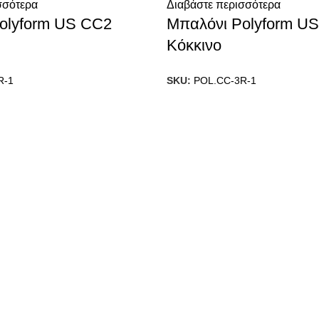
σσότερα
Διαβάστε περισσότερα
olyform US CC2
Μπαλόνι Polyform U
Κόκκινο
R-1
SKU:
POL.CC-3R-1