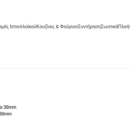
μός Ιστιοπλοϊκού
Κουζίνες & Φούρνοι
Συντήρηση
Σωστικά
Πλοή
 38mm