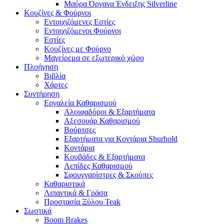
Μαύρα Όργανα Ένδειξης Silverline
Κουζίνες & Φούρνοι
Εντοιχιζόμενες Εστίες
Εντοιχιζόμενοι Φούρνοι
Εστίες
Κουζίνες με Φούρνο
Μαγείρεμα σε εξωτερικό χώρο
Πλοήγηση
Βιβλία
Χάρτες
Συντήρηση
Εργαλεία Καθαρισμού
Αλοιφαδόροι & Εξαρτήματα
Αξεσουάρ Καθαρισμού
Βούρτσες
Εξαρτήματα για Κοντάρια Shurhold
Κοντάρια
Κουβάδες & Εξαρτήματα
Λεπίδες Καθαρισμού
Σφουγγαρίστρες & Σκούπες
Καθαριστικά
Λιπαντικά & Γράσα
Προστασία Ξύλου Teak
Σωστικά
Boom Brakes