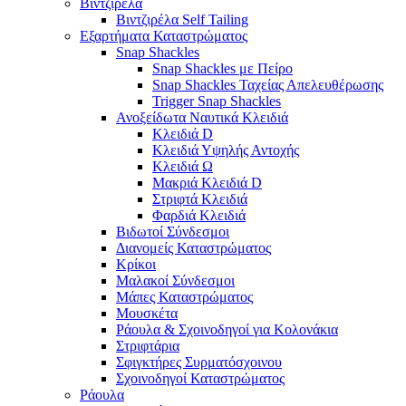
Βιντζιρέλα
Βιντζιρέλα Self Tailing
Εξαρτήματα Καταστρώματος
Snap Shackles
Snap Shackles με Πείρο
Snap Shackles Ταχείας Απελευθέρωσης
Trigger Snap Shackles
Ανοξείδωτα Ναυτικά Κλειδιά
Κλειδιά D
Κλειδιά Υψηλής Αντοχής
Κλειδιά Ω
Μακριά Κλειδιά D
Στριφτά Κλειδιά
Φαρδιά Κλειδιά
Βιδωτοί Σύνδεσμοι
Διανομείς Καταστρώματος
Κρίκοι
Μαλακοί Σύνδεσμοι
Μάπες Καταστρώματος
Μουσκέτα
Ράουλα & Σχοινοδηγοί για Κολονάκια
Στριφτάρια
Σφιγκτήρες Συρματόσχοινου
Σχοινοδηγοί Καταστρώματος
Ράουλα