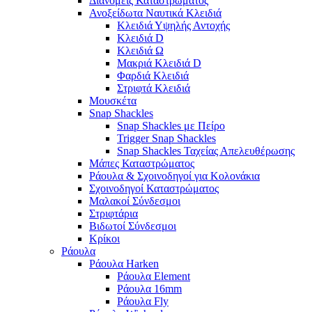
Διανομείς Καταστρώματος
Ανοξείδωτα Ναυτικά Κλειδιά
Κλειδιά Υψηλής Αντοχής
Κλειδιά D
Κλειδιά Ω
Μακριά Κλειδιά D
Φαρδιά Κλειδιά
Στριφτά Κλειδιά
Μουσκέτα
Snap Shackles
Snap Shackles με Πείρο
Trigger Snap Shackles
Snap Shackles Ταχείας Απελευθέρωσης
Μάπες Καταστρώματος
Ράουλα & Σχοινοδηγοί για Κολονάκια
Σχοινοδηγοί Καταστρώματος
Μαλακοί Σύνδεσμοι
Στριφτάρια
Βιδωτοί Σύνδεσμοι
Κρίκοι
Ράουλα
Ράουλα Harken
Ράουλα Element
Ράουλα 16mm
Ράουλα Fly