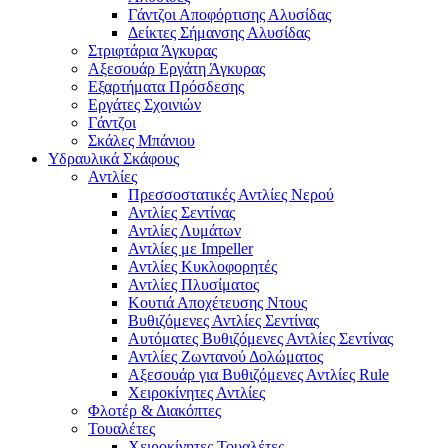
Γάντζοι Αποφόρτισης Αλυσίδας
Δείκτες Σήμανσης Αλυσίδας
Στριφτάρια Άγκυρας
Αξεσουάρ Εργάτη Άγκυρας
Εξαρτήματα Πρόσδεσης
Εργάτες Σχοινιών
Γάντζοι
Σκάλες Μπάνιου
Υδραυλικά Σκάφους
Αντλίες
Πρεσσοστατικές Αντλίες Νερού
Αντλίες Σεντίνας
Αντλίες Λυμάτων
Αντλίες με Impeller
Αντλίες Κυκλοφορητές
Αντλίες Πλυσίματος
Κουτιά Αποχέτευσης Ντους
Βυθιζόμενες Αντλίες Σεντίνας
Αυτόματες Βυθιζόμενες Αντλίες Σεντίνας
Αντλίες Ζωντανού Δολώματος
Αξεσουάρ για Βυθιζόμενες Αντλίες Rule
Χειροκίνητες Αντλίες
Φλοτέρ & Διακόπτες
Τουαλέτες
Χειροκίνητες Τουαλέτες