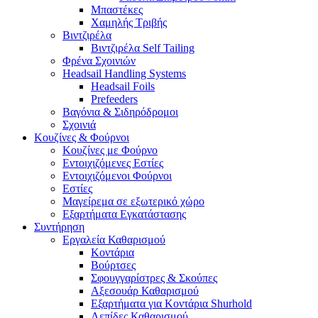
Μπαστέκες
Χαμηλής Τριβής
Βιντζιρέλα
Βιντζιρέλα Self Tailing
Φρένα Σχοινιών
Headsail Handling Systems
Headsail Foils
Prefeeders
Βαγόνια & Σιδηρόδρομοι
Σχοινιά
Κουζίνες & Φούρνοι
Κουζίνες με Φούρνο
Εντοιχιζόμενες Εστίες
Εντοιχιζόμενοι Φούρνοι
Εστίες
Μαγείρεμα σε εξωτερικό χώρο
Εξαρτήματα Εγκατάστασης
Συντήρηση
Εργαλεία Καθαρισμού
Κοντάρια
Βούρτσες
Σφουγγαρίστρες & Σκούπες
Αξεσουάρ Καθαρισμού
Εξαρτήματα για Κοντάρια Shurhold
Λεπίδες Καθαρισμού