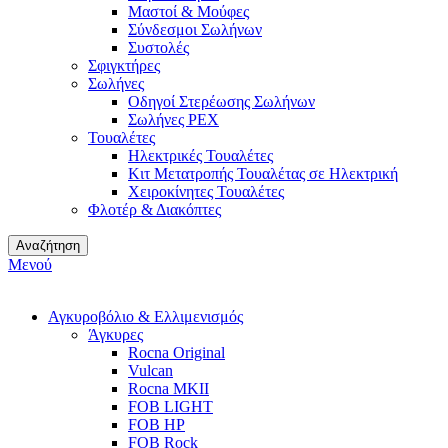
Μαστοί & Μούφες
Σύνδεσμοι Σωλήνων
Συστολές
Σφιγκτήρες
Σωλήνες
Οδηγοί Στερέωσης Σωλήνων
Σωλήνες PEX
Τουαλέτες
Ηλεκτρικές Τουαλέτες
Κιτ Μετατροπής Τουαλέτας σε Ηλεκτρική
Χειροκίνητες Τουαλέτες
Φλοτέρ & Διακόπτες
Αναζήτηση
Μενού
Αγκυροβόλιο & Ελλιμενισμός
Άγκυρες
Rocna Original
Vulcan
Rocna MKII
FOB LIGHT
FOB HP
FOB Rock