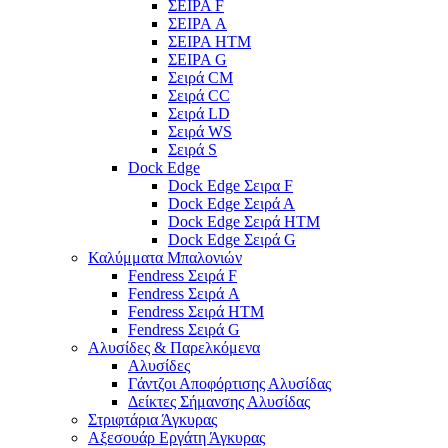
ΣΕΙΡΑ F
ΣΕΙΡΑ A
ΣΕΙΡΑ HTM
ΣΕΙΡΑ G
Σειρά CM
Σειρά CC
Σειρά LD
Σειρά WS
Σειρά S
Dock Edge
Dock Edge Σειρα F
Dock Edge Σειρά Α
Dock Edge Σειρά HTM
Dock Edge Σειρά G
Καλύμματα Μπαλονιών
Fendress Σειρά F
Fendress Σειρά A
Fendress Σειρά HTM
Fendress Σειρά G
Αλυσίδες & Παρελκόμενα
Αλυσίδες
Γάντζοι Αποφόρτισης Αλυσίδας
Δείκτες Σήμανσης Αλυσίδας
Στριφτάρια Άγκυρας
Αξεσουάρ Εργάτη Άγκυρας