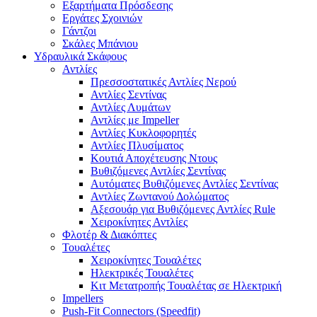
Εξαρτήματα Πρόσδεσης
Εργάτες Σχοινιών
Γάντζοι
Σκάλες Μπάνιου
Υδραυλικά Σκάφους
Αντλίες
Πρεσσοστατικές Αντλίες Νερού
Αντλίες Σεντίνας
Αντλίες Λυμάτων
Αντλίες με Impeller
Αντλίες Κυκλοφορητές
Αντλίες Πλυσίματος
Κουτιά Αποχέτευσης Ντους
Βυθιζόμενες Αντλίες Σεντίνας
Αυτόματες Βυθιζόμενες Αντλίες Σεντίνας
Αντλίες Ζωντανού Δολώματος
Αξεσουάρ για Βυθιζόμενες Αντλίες Rule
Χειροκίνητες Αντλίες
Φλοτέρ & Διακόπτες
Τουαλέτες
Χειροκίνητες Τουαλέτες
Ηλεκτρικές Τουαλέτες
Κιτ Μετατροπής Τουαλέτας σε Ηλεκτρική
Impellers
Push-Fit Connectors (Speedfit)