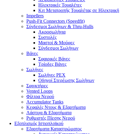
Ηλεκτρικές Τουαλέτες
Κιτ Μετατροπής Τουαλέτας σε Ηλεκτρική
Impellers
Push-Fit Connectors (Speedfit)
Σύνδεσμοι Σωλήνων & Thru-Hulls
Ακροσωλήνια
Συστολές
Μαστοί & Μούφες
Σύνδεσμοι Σωλήνων
Βάνες
Σφαιρικές Βάνες
Τρίοδες Βάνες
Σωλήνες
Σωλήνες PEX
Οδηγοί Στερέωσης Σωλήνων
Σφιγκτήρες
Vented Loops
Φίλτρα Νερού
Accumulator Tanks
Κεφαλές Ντους & Εξαρτήματα
Λάστιχα & Εξαρτήματα
Ρυθμιστές Πίεσης Νερού
Εξοπλισμός Ιστιοπλοϊκού
Εξαρτήματα Καταστρώματος