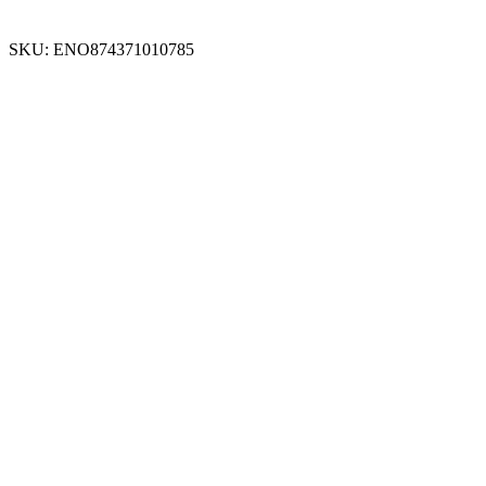
SKU:
ENO874371010785