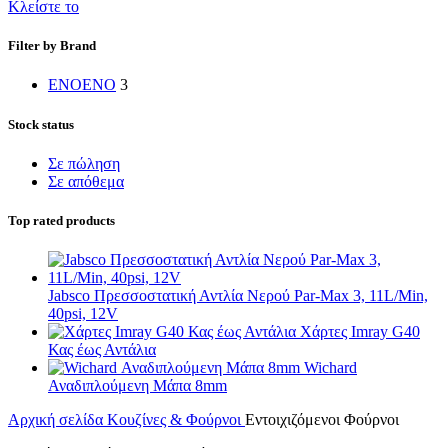
Κλείστε το
Filter by Brand
ENO
ENO
3
Stock status
Σε πώληση
Σε απόθεμα
Top rated products
Jabsco Πρεσσοστατική Αντλία Νερού Par-Max 3, 11L/Min,
40psi, 12V
Χάρτες Imray G40
Κας έως Αντάλια
Wichard
Αναδιπλούμενη Μάπα 8mm
Αρχική σελίδα
Κουζίνες & Φούρνοι
Εντοιχιζόμενοι Φούρνοι