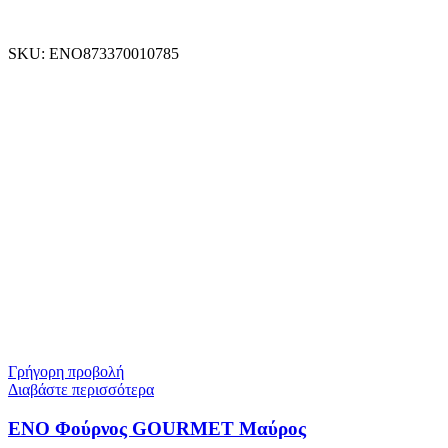
SKU:
ENO873370010785
Γρήγορη προβολή
Διαβάστε περισσότερα
ENO Φούρνος GOURMET Μαύρος