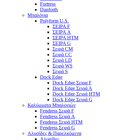
Fortress
Danforth
Μπαλόνια
Polyform U.S.
ΣΕΙΡΑ F
ΣΕΙΡΑ A
ΣΕΙΡΑ HTM
ΣΕΙΡΑ G
Σειρά CM
Σειρά CC
Σειρά LD
Σειρά WS
Σειρά S
Dock Edge
Dock Edge Σειρα F
Dock Edge Σειρά Α
Dock Edge Σειρά HTM
Dock Edge Σειρά G
Καλύμματα Μπαλονιών
Fendress Σειρά F
Fendress Σειρά A
Fendress Σειρά HTM
Fendress Σειρά G
Αλυσίδες & Παρελκόμενα
Αλυσίδες