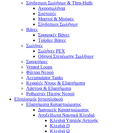
Σύνδεσμοι Σωλήνων & Thru-Hulls
Ακροσωλήνια
Συστολές
Μαστοί & Μούφες
Σύνδεσμοι Σωλήνων
Βάνες
Σφαιρικές Βάνες
Τρίοδες Βάνες
Σωλήνες
Σωλήνες PEX
Οδηγοί Στερέωσης Σωλήνων
Σφιγκτήρες
Vented Loops
Φίλτρα Νερού
Accumulator Tanks
Κεφαλές Ντους & Εξαρτήματα
Λάστιχα & Εξαρτήματα
Ρυθμιστές Πίεσης Νερού
Εξοπλισμός Ιστιοπλοϊκού
Εξαρτήματα Καταστρώματος
Διανομείς Καταστρώματος
Ανοξείδωτα Ναυτικά Κλειδιά
Κλειδιά Υψηλής Αντοχής
Κλειδιά D
Κλειδιά Ω