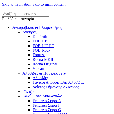
Skip to navigation
Skip to main content
Επιλέξτε κατηγορία
Αγκυροβόλιο & Ελλιμενισμός
Άγκυρες
Danforth
FOB HP
FOB LIGHT
FOB Rock
Fortress
Rocna MKII
Rocna Original
Vulcan
Αλυσίδες & Παρελκόμενα
Αλυσίδες
Γάντζοι Αποφόρτισης Αλυσίδας
Δείκτες Σήμανσης Αλυσίδας
Γάντζοι
Καλύμματα Μπαλονιών
Fendress Σειρά A
Fendress Σειρά F
Fendress Σειρά G