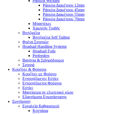
Ράουλα Wichard
Ράουλα Διαμέτρου 12mm
Ράουλα Διαμέτρου 45mm
Ράουλα Διαμέτρου 55mm
Ράουλα Διαμέτρου 70mm
Μπαστέκες
Χαμηλής Τριβής
Βιντζιρέλα
Βιντζιρέλα Self Tailing
Φρένα Σχοινιών
Headsail Handling Systems
Headsail Foils
Prefeeders
Βαγόνια & Σιδηρόδρομοι
Σχοινιά
Κουζίνες & Φούρνοι
Κουζίνες με Φούρνο
Εντοιχιζόμενες Εστίες
Εντοιχιζόμενοι Φούρνοι
Εστίες
Μαγείρεμα σε εξωτερικό χώρο
Εξαρτήματα Εγκατάστασης
Συντήρηση
Εργαλεία Καθαρισμού
Κοντάρια