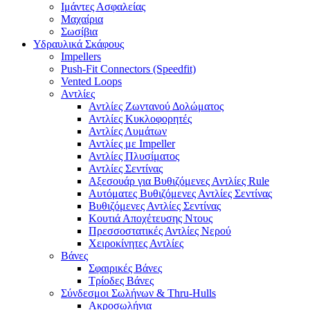
Ιμάντες Ασφαλείας
Μαχαίρια
Σωσίβια
Υδραυλικά Σκάφους
Impellers
Push-Fit Connectors (Speedfit)
Vented Loops
Αντλίες
Αντλίες Ζωντανού Δολώματος
Αντλίες Κυκλοφορητές
Αντλίες Λυμάτων
Αντλίες με Impeller
Αντλίες Πλυσίματος
Αντλίες Σεντίνας
Αξεσουάρ για Βυθιζόμενες Αντλίες Rule
Αυτόματες Βυθιζόμενες Αντλίες Σεντίνας
Βυθιζόμενες Αντλίες Σεντίνας
Κουτιά Αποχέτευσης Ντους
Πρεσσοστατικές Αντλίες Νερού
Χειροκίνητες Αντλίες
Βάνες
Σφαιρικές Βάνες
Τρίοδες Βάνες
Σύνδεσμοι Σωλήνων & Thru-Hulls
Ακροσωλήνια