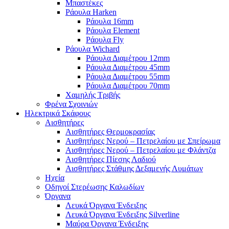
Μπαστέκες
Ράουλα Harken
Ράουλα 16mm
Ράουλα Element
Ράουλα Fly
Ράουλα Wichard
Ράουλα Διαμέτρου 12mm
Ράουλα Διαμέτρου 45mm
Ράουλα Διαμέτρου 55mm
Ράουλα Διαμέτρου 70mm
Χαμηλής Τριβής
Φρένα Σχοινιών
Ηλεκτρικά Σκάφους
Αισθητήρες
Αισθητήρες Θερμοκρασίας
Αισθητήρες Νερού – Πετρελαίου με Σπείρωμα
Αισθητήρες Νερού – Πετρελαίου με Φλάντζα
Αισθητήρες Πίεσης Λαδιού
Αισθητήρες Στάθμης Δεξαμενής Λυμάτων
Ηχεία
Οδηγοί Στερέωσης Καλωδίων
Όργανα
Λευκά Όργανα Ένδειξης
Λευκά Όργανα Ένδειξης Silverline
Μαύρα Όργανα Ένδειξης