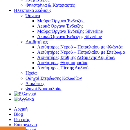
Φινιστρίνια & Καταπακτές
Ηλεκτρικά Σκάφους
Όργανα
Μαύρα Όργανα Ένδειξης
Λευκά Όργανα Ένδειξης
Μαύρα Όργανα Ένδειξης Silverline
Λευκά Όργανα Ένδειξης Silverline
Αισθητήρες
Αισθητήρες Νερού – Πετρελαίου με Φλάντζα
Αισθητήρες Νερού – Πετρελαίου με Σπείρωμα
Αισθητήρες Στάθμης Δεξαμενής Λυμάτων
Αισθητήρες Θερμοκρασίας
Αισθητήρες Πίεσης Λαδιού
Ηχεία
Οδηγοί Στερέωσης Καλωδίων
Διακόπτες
Φανοί Ναυσιπλοΐας
Αρχική
Blog
Για εμάς
Επικοινωνία