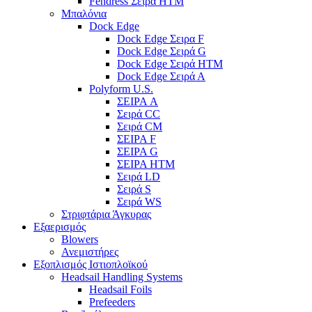
Fendress Σειρά HTM
Μπαλόνια
Dock Edge
Dock Edge Σειρα F
Dock Edge Σειρά G
Dock Edge Σειρά HTM
Dock Edge Σειρά Α
Polyform U.S.
ΣΕΙΡΑ A
Σειρά CC
Σειρά CM
ΣΕΙΡΑ F
ΣΕΙΡΑ G
ΣΕΙΡΑ HTM
Σειρά LD
Σειρά S
Σειρά WS
Στριφτάρια Άγκυρας
Εξαερισμός
Blowers
Ανεμιστήρες
Εξοπλισμός Ιστιοπλοϊκού
Headsail Handling Systems
Headsail Foils
Prefeeders