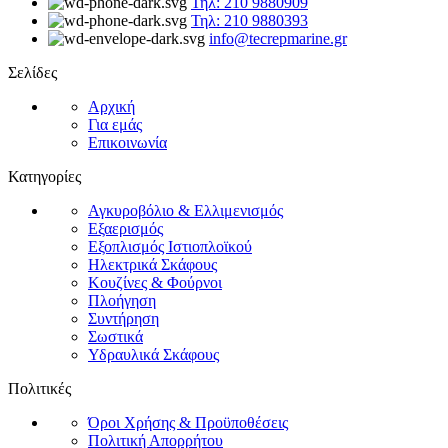
Τηλ: 210 9880909
Τηλ: 210 9880393
info@tecrepmarine.gr
Σελίδες
Αρχική
Για εμάς
Επικοινωνία
Κατηγορίες
Αγκυροβόλιο & Ελλιμενισμός
Εξαερισμός
Εξοπλισμός Ιστιοπλοϊκού
Ηλεκτρικά Σκάφους
Κουζίνες & Φούρνοι
Πλοήγηση
Συντήρηση
Σωστικά
Υδραυλικά Σκάφους
Πολιτικές
Όροι Χρήσης & Προϋποθέσεις
Πολιτική Απορρήτου