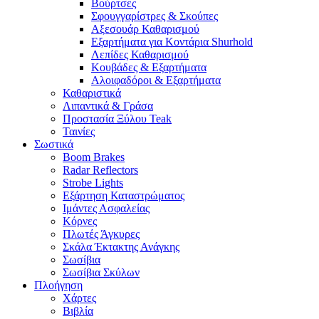
Βούρτσες
Σφουγγαρίστρες & Σκούπες
Αξεσουάρ Καθαρισμού
Εξαρτήματα για Κοντάρια Shurhold
Λεπίδες Καθαρισμού
Κουβάδες & Εξαρτήματα
Αλοιφαδόροι & Εξαρτήματα
Καθαριστικά
Λιπαντικά & Γράσα
Προστασία Ξύλου Teak
Ταινίες
Σωστικά
Boom Brakes
Radar Reflectors
Strobe Lights
Εξάρτηση Καταστρώματος
Ιμάντες Ασφαλείας
Κόρνες
Πλωτές Άγκυρες
Σκάλα Έκτακτης Ανάγκης
Σωσίβια
Σωσίβια Σκύλων
Πλοήγηση
Χάρτες
Βιβλία