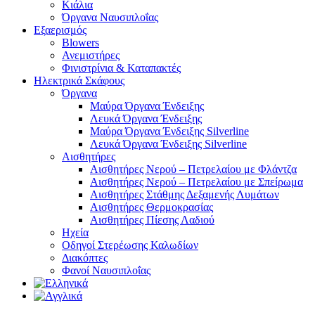
Κιάλια
Όργανα Ναυσιπλοΐας
Εξαερισμός
Blowers
Ανεμιστήρες
Φινιστρίνια & Καταπακτές
Ηλεκτρικά Σκάφους
Όργανα
Μαύρα Όργανα Ένδειξης
Λευκά Όργανα Ένδειξης
Μαύρα Όργανα Ένδειξης Silverline
Λευκά Όργανα Ένδειξης Silverline
Αισθητήρες
Αισθητήρες Νερού – Πετρελαίου με Φλάντζα
Αισθητήρες Νερού – Πετρελαίου με Σπείρωμα
Αισθητήρες Στάθμης Δεξαμενής Λυμάτων
Αισθητήρες Θερμοκρασίας
Αισθητήρες Πίεσης Λαδιού
Ηχεία
Οδηγοί Στερέωσης Καλωδίων
Διακόπτες
Φανοί Ναυσιπλοΐας