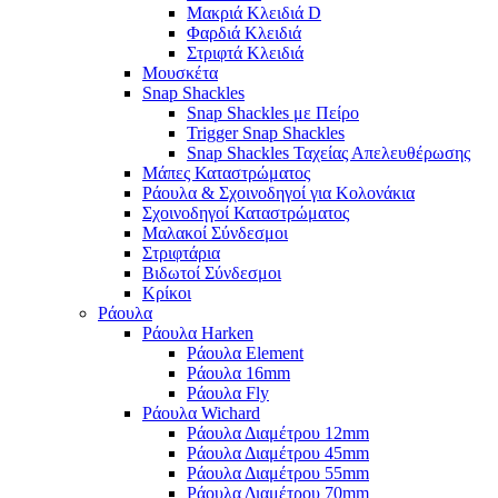
Μακριά Κλειδιά D
Φαρδιά Κλειδιά
Στριφτά Κλειδιά
Μουσκέτα
Snap Shackles
Snap Shackles με Πείρο
Trigger Snap Shackles
Snap Shackles Ταχείας Απελευθέρωσης
Μάπες Καταστρώματος
Ράουλα & Σχοινοδηγοί για Κολονάκια
Σχοινοδηγοί Καταστρώματος
Μαλακοί Σύνδεσμοι
Στριφτάρια
Βιδωτοί Σύνδεσμοι
Κρίκοι
Ράουλα
Ράουλα Harken
Ράουλα Element
Ράουλα 16mm
Ράουλα Fly
Ράουλα Wichard
Ράουλα Διαμέτρου 12mm
Ράουλα Διαμέτρου 45mm
Ράουλα Διαμέτρου 55mm
Ράουλα Διαμέτρου 70mm