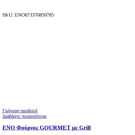
SKU:
ENO873370850785
Γρήγορη προβολή
Διαβάστε περισσότερα
ENO Φούρνος GOURMET με Grill