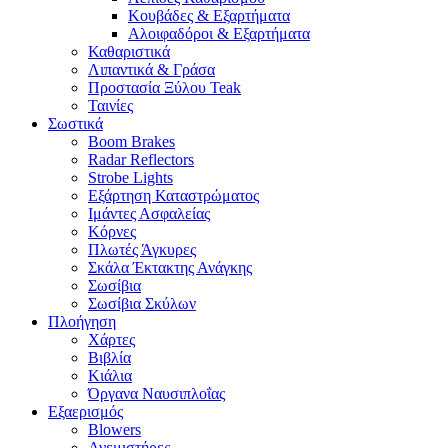
Κουβάδες & Εξαρτήματα
Αλοιφαδόροι & Εξαρτήματα
Καθαριστικά
Λιπαντικά & Γράσα
Προστασία Ξύλου Teak
Ταινίες
Σωστικά
Boom Brakes
Radar Reflectors
Strobe Lights
Εξάρτηση Καταστρώματος
Ιμάντες Ασφαλείας
Κόρνες
Πλωτές Άγκυρες
Σκάλα Έκτακτης Ανάγκης
Σωσίβια
Σωσίβια Σκύλων
Πλοήγηση
Χάρτες
Βιβλία
Κιάλια
Όργανα Ναυσιπλοΐας
Εξαερισμός
Blowers
Ανεμιστήρες