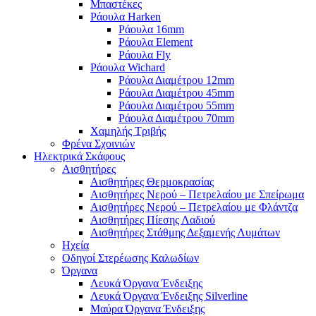
Μπαστέκες
Ράουλα Harken
Ράουλα 16mm
Ράουλα Element
Ράουλα Fly
Ράουλα Wichard
Ράουλα Διαμέτρου 12mm
Ράουλα Διαμέτρου 45mm
Ράουλα Διαμέτρου 55mm
Ράουλα Διαμέτρου 70mm
Χαμηλής Τριβής
Φρένα Σχοινιών
Ηλεκτρικά Σκάφους
Αισθητήρες
Αισθητήρες Θερμοκρασίας
Αισθητήρες Νερού – Πετρελαίου με Σπείρωμα
Αισθητήρες Νερού – Πετρελαίου με Φλάντζα
Αισθητήρες Πίεσης Λαδιού
Αισθητήρες Στάθμης Δεξαμενής Λυμάτων
Ηχεία
Οδηγοί Στερέωσης Καλωδίων
Όργανα
Λευκά Όργανα Ένδειξης
Λευκά Όργανα Ένδειξης Silverline
Μαύρα Όργανα Ένδειξης