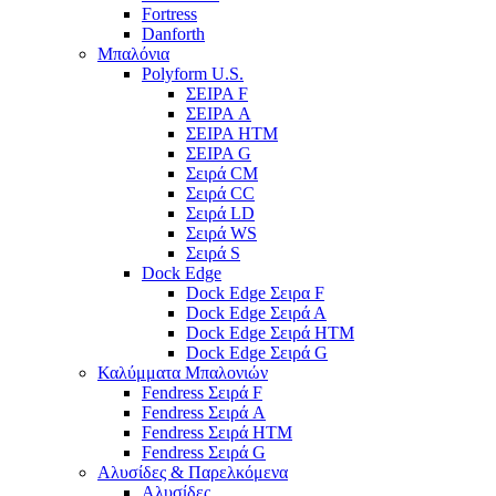
Fortress
Danforth
Μπαλόνια
Polyform U.S.
ΣΕΙΡΑ F
ΣΕΙΡΑ A
ΣΕΙΡΑ HTM
ΣΕΙΡΑ G
Σειρά CM
Σειρά CC
Σειρά LD
Σειρά WS
Σειρά S
Dock Edge
Dock Edge Σειρα F
Dock Edge Σειρά Α
Dock Edge Σειρά HTM
Dock Edge Σειρά G
Καλύμματα Μπαλονιών
Fendress Σειρά F
Fendress Σειρά A
Fendress Σειρά HTM
Fendress Σειρά G
Αλυσίδες & Παρελκόμενα
Αλυσίδες