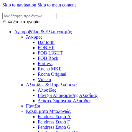
Skip to navigation
Skip to main content
Επιλέξτε κατηγορία
Αγκυροβόλιο & Ελλιμενισμός
Άγκυρες
Danforth
FOB HP
FOB LIGHT
FOB Rock
Fortress
Rocna MKII
Rocna Original
Vulcan
Αλυσίδες & Παρελκόμενα
Αλυσίδες
Γάντζοι Αποφόρτισης Αλυσίδας
Δείκτες Σήμανσης Αλυσίδας
Γάντζοι
Καλύμματα Μπαλονιών
Fendress Σειρά A
Fendress Σειρά F
Fendress Σειρά G