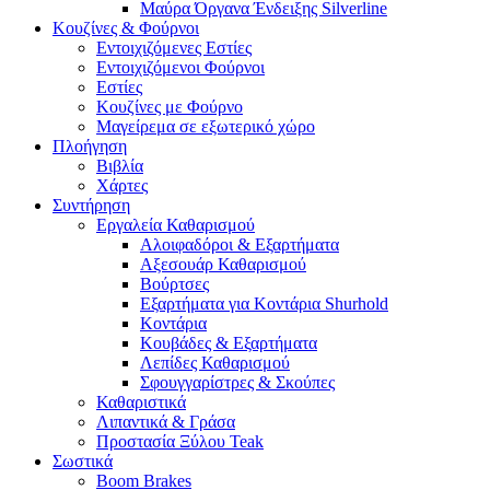
Μαύρα Όργανα Ένδειξης Silverline
Κουζίνες & Φούρνοι
Εντοιχιζόμενες Εστίες
Εντοιχιζόμενοι Φούρνοι
Εστίες
Κουζίνες με Φούρνο
Μαγείρεμα σε εξωτερικό χώρο
Πλοήγηση
Βιβλία
Χάρτες
Συντήρηση
Εργαλεία Καθαρισμού
Αλοιφαδόροι & Εξαρτήματα
Αξεσουάρ Καθαρισμού
Βούρτσες
Εξαρτήματα για Κοντάρια Shurhold
Κοντάρια
Κουβάδες & Εξαρτήματα
Λεπίδες Καθαρισμού
Σφουγγαρίστρες & Σκούπες
Καθαριστικά
Λιπαντικά & Γράσα
Προστασία Ξύλου Teak
Σωστικά
Boom Brakes