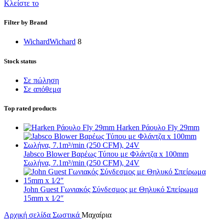
Κλείστε το
Filter by Brand
Wichard
Wichard
8
Stock status
Σε πώληση
Σε απόθεμα
Top rated products
Harken Ράουλο Fly 29mm
Jabsco Blower Βαρέως Τύπου με Φλάντζα x 100mm
Σωλήνα, 7.1m³/min (250 CFM), 24V
John Guest Γωνιακός Σύνδεσμος με Θηλυκό Σπείρωμα
15mm x 1⁄2″
Αρχική σελίδα
Σωστικά
Μαχαίρια