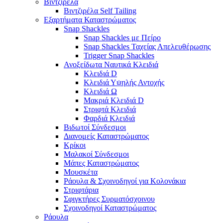
Βιντζιρέλα
Βιντζιρέλα Self Tailing
Εξαρτήματα Καταστρώματος
Snap Shackles
Snap Shackles με Πείρο
Snap Shackles Ταχείας Απελευθέρωσης
Trigger Snap Shackles
Ανοξείδωτα Ναυτικά Κλειδιά
Κλειδιά D
Κλειδιά Υψηλής Αντοχής
Κλειδιά Ω
Μακριά Κλειδιά D
Στριφτά Κλειδιά
Φαρδιά Κλειδιά
Βιδωτοί Σύνδεσμοι
Διανομείς Καταστρώματος
Κρίκοι
Μαλακοί Σύνδεσμοι
Μάπες Καταστρώματος
Μουσκέτα
Ράουλα & Σχοινοδηγοί για Κολονάκια
Στριφτάρια
Σφιγκτήρες Συρματόσχοινου
Σχοινοδηγοί Καταστρώματος
Ράουλα