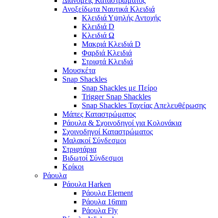
Διανομείς Καταστρώματος
Ανοξείδωτα Ναυτικά Κλειδιά
Κλειδιά Υψηλής Αντοχής
Κλειδιά D
Κλειδιά Ω
Μακριά Κλειδιά D
Φαρδιά Κλειδιά
Στριφτά Κλειδιά
Μουσκέτα
Snap Shackles
Snap Shackles με Πείρο
Trigger Snap Shackles
Snap Shackles Ταχείας Απελευθέρωσης
Μάπες Καταστρώματος
Ράουλα & Σχοινοδηγοί για Κολονάκια
Σχοινοδηγοί Καταστρώματος
Μαλακοί Σύνδεσμοι
Στριφτάρια
Βιδωτοί Σύνδεσμοι
Κρίκοι
Ράουλα
Ράουλα Harken
Ράουλα Element
Ράουλα 16mm
Ράουλα Fly