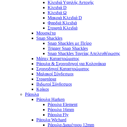
Κλειδιά Υψηλής Αντοχής
Κλειδιά D
Κλειδιά Ω
Μακριά Κλειδιά D
Φαρδιά Κλειδιά
Στριφτά Κλειδιά
Μουσκέτα
Snap Shackles
Snap Shackles με Πείρο
Trigger Snap Shackles
Snap Shackles Ταχείας Απελευθέρωσης
Μάπες Καταστρώματος
Ράουλα & Σχοινοδηγοί για Κολονάκια
Σχοινοδηγοί Καταστρώματος
Μαλακοί Σύνδεσμοι
Στριφτάρια
Βιδωτοί Σύνδεσμοι
Κρίκοι
Ράουλα
Ράουλα Harken
Ράουλα Element
Ράουλα 16mm
Ράουλα Fly
Ράουλα Wichard
Ράουλα Διαμέτρου 12mm