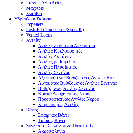
Ιμάντες Ασφαλείας
Μαχαίρια
Σωσίβια
Υδραυλικά Σκάφους
Impellers
Push-Fit Connectors (Speedfit)
Vented Loops
Αντλίες
Αντλίες Ζωντανού Δολώματος
Αντλίες Κυκλοφορητές
Αντλίες Λυμάτων
Αντλίες με Impeller
Αντλίες Πλυσίματος
Αντλίες Σεντίνας
Αξεσουάρ για Βυθιζόμενες Αντλίες Rule
Αυτόματες Βυθιζόμενες Αντλίες Σεντίνας
Βυθιζόμενες Αντλίες Σεντίνας
Κουτιά Αποχέτευσης Ντους
Πρεσσοστατικές Αντλίες Νερού
Χειροκίνητες Αντλίες
Βάνες
Σφαιρικές Βάνες
Τρίοδες Βάνες
Σύνδεσμοι Σωλήνων & Thru-Hulls
Ακροσωλήνια