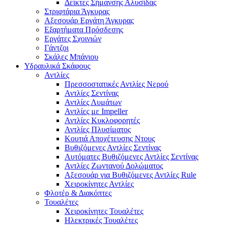
Δείκτες Σήμανσης Αλυσίδας
Στριφτάρια Άγκυρας
Αξεσουάρ Εργάτη Άγκυρας
Εξαρτήματα Πρόσδεσης
Εργάτες Σχοινιών
Γάντζοι
Σκάλες Μπάνιου
Υδραυλικά Σκάφους
Αντλίες
Πρεσσοστατικές Αντλίες Νερού
Αντλίες Σεντίνας
Αντλίες Λυμάτων
Αντλίες με Impeller
Αντλίες Κυκλοφορητές
Αντλίες Πλυσίματος
Κουτιά Αποχέτευσης Ντους
Βυθιζόμενες Αντλίες Σεντίνας
Αυτόματες Βυθιζόμενες Αντλίες Σεντίνας
Αντλίες Ζωντανού Δολώματος
Αξεσουάρ για Βυθιζόμενες Αντλίες Rule
Χειροκίνητες Αντλίες
Φλοτέρ & Διακόπτες
Τουαλέτες
Χειροκίνητες Τουαλέτες
Ηλεκτρικές Τουαλέτες