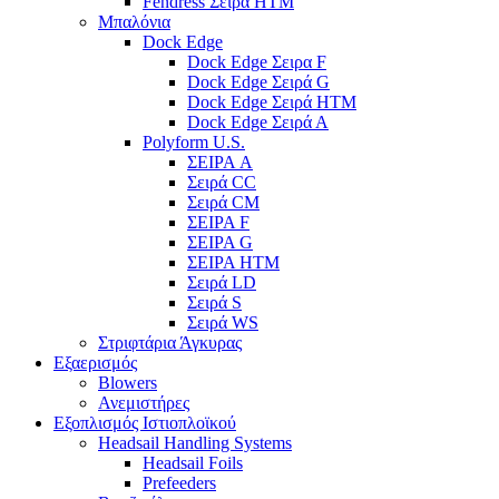
Fendress Σειρά HTM
Μπαλόνια
Dock Edge
Dock Edge Σειρα F
Dock Edge Σειρά G
Dock Edge Σειρά HTM
Dock Edge Σειρά Α
Polyform U.S.
ΣΕΙΡΑ A
Σειρά CC
Σειρά CM
ΣΕΙΡΑ F
ΣΕΙΡΑ G
ΣΕΙΡΑ HTM
Σειρά LD
Σειρά S
Σειρά WS
Στριφτάρια Άγκυρας
Εξαερισμός
Blowers
Ανεμιστήρες
Εξοπλισμός Ιστιοπλοϊκού
Headsail Handling Systems
Headsail Foils
Prefeeders