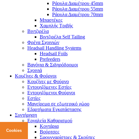
Ράουλα Διαμέτρου 45mm
Ράουλα Διαμέτρου 55mm
Ράουλα Διαμέτρου 70mm
Μπαστέκες
Χαμηλής Τριβής
Βιντζιρέλα
Βιντζιρέλα Self Tailing
Φρένα Σχοινιών
Headsail Handling Systems
Headsail Foils
Prefeeders
Βαγόνια & Σιδηρόδρομοι
Σχοινιά
Κουζίνες & Φούρνοι
Κουζίνες με Φούρνο
Εντοιχιζόμενες Εστίες
Εντοιχιζόμενοι Φούρνοι
Εστίες
Μαγείρεμα σε εξωτερικό χώρο
Εξαρτήματα Εγκατάστασης
Συντήρηση
Εργαλεία Καθαρισμού
Κοντάρια
Cookies
Βούρτσες
Σφουγγαρίστρες & Σκούπες