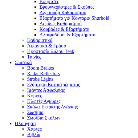
Βούρτσες
Σφουγγαρίστρες & Σκούπες
Αξεσουάρ Καθαρισμού
Εξαρτήματα για Κοντάρια Shurhold
Λεπίδες Καθαρισμού
Κουβάδες & Εξαρτήματα
Αλοιφαδόροι & Εξαρτήματα
Καθαριστικά
Λιπαντικά & Γράσα
Προστασία Ξύλου Teak
Ταινίες
Σωστικά
Boom Brakes
Radar Reflectors
Strobe Lights
Εξάρτηση Καταστρώματος
Ιμάντες Ασφαλείας
Κόρνες
Πλωτές Άγκυρες
Σκάλα Έκτακτης Ανάγκης
Σωσίβια
Σωσίβια Σκύλων
Πλοήγηση
Χάρτες
Βιβλία