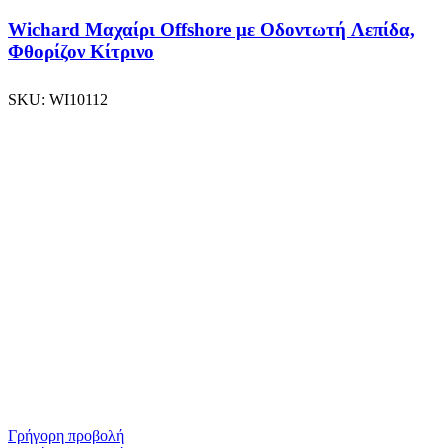
Wichard Μαχαίρι Offshore με Οδοντωτή Λεπίδα,
Φθορίζον Κίτρινο
SKU:
WI10112
Γρήγορη προβολή