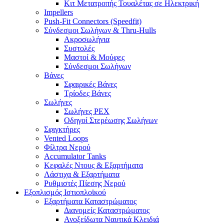
Κιτ Μετατροπής Τουαλέτας σε Ηλεκτρική
Impellers
Push-Fit Connectors (Speedfit)
Σύνδεσμοι Σωλήνων & Thru-Hulls
Ακροσωλήνια
Συστολές
Μαστοί & Μούφες
Σύνδεσμοι Σωλήνων
Βάνες
Σφαιρικές Βάνες
Τρίοδες Βάνες
Σωλήνες
Σωλήνες PEX
Οδηγοί Στερέωσης Σωλήνων
Σφιγκτήρες
Vented Loops
Φίλτρα Νερού
Accumulator Tanks
Κεφαλές Ντους & Εξαρτήματα
Λάστιχα & Εξαρτήματα
Ρυθμιστές Πίεσης Νερού
Εξοπλισμός Ιστιοπλοϊκού
Εξαρτήματα Καταστρώματος
Διανομείς Καταστρώματος
Ανοξείδωτα Ναυτικά Κλειδιά