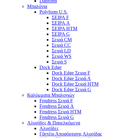
Danforth
Μπαλόνια
Polyform U.S.
ΣΕΙΡΑ F
ΣΕΙΡΑ A
ΣΕΙΡΑ HTM
ΣΕΙΡΑ G
Σειρά CM
Σειρά CC
Σειρά LD
Σειρά WS
Σειρά S
Dock Edge
Dock Edge Σειρα F
Dock Edge Σειρά Α
Dock Edge Σειρά HTM
Dock Edge Σειρά G
Καλύμματα Μπαλονιών
Fendress Σειρά F
Fendress Σειρά A
Fendress Σειρά HTM
Fendress Σειρά G
Αλυσίδες & Παρελκόμενα
Αλυσίδες
Γάντζοι Αποφόρτισης Αλυσίδας