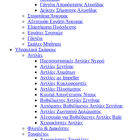
Γάντζοι Αποφόρτισης Αλυσίδας
Δείκτες Σήμανσης Αλυσίδας
Στριφτάρια Άγκυρας
Αξεσουάρ Εργάτη Άγκυρας
Εξαρτήματα Πρόσδεσης
Εργάτες Σχοινιών
Γάντζοι
Σκάλες Μπάνιου
Υδραυλικά Σκάφους
Αντλίες
Πρεσσοστατικές Αντλίες Νερού
Αντλίες Σεντίνας
Αντλίες Λυμάτων
Αντλίες με Impeller
Αντλίες Κυκλοφορητές
Αντλίες Πλυσίματος
Κουτιά Αποχέτευσης Ντους
Βυθιζόμενες Αντλίες Σεντίνας
Αυτόματες Βυθιζόμενες Αντλίες Σεντίνας
Αντλίες Ζωντανού Δολώματος
Αξεσουάρ για Βυθιζόμενες Αντλίες Rule
Χειροκίνητες Αντλίες
Φλοτέρ & Διακόπτες
Τουαλέτες
Χειροκίνητες Τουαλέτες