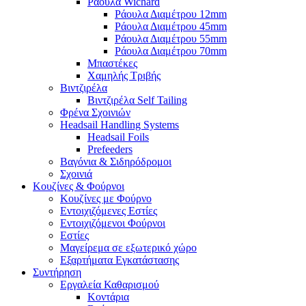
Ράουλα Wichard
Ράουλα Διαμέτρου 12mm
Ράουλα Διαμέτρου 45mm
Ράουλα Διαμέτρου 55mm
Ράουλα Διαμέτρου 70mm
Μπαστέκες
Χαμηλής Τριβής
Βιντζιρέλα
Βιντζιρέλα Self Tailing
Φρένα Σχοινιών
Headsail Handling Systems
Headsail Foils
Prefeeders
Βαγόνια & Σιδηρόδρομοι
Σχοινιά
Κουζίνες & Φούρνοι
Κουζίνες με Φούρνο
Εντοιχιζόμενες Εστίες
Εντοιχιζόμενοι Φούρνοι
Εστίες
Μαγείρεμα σε εξωτερικό χώρο
Εξαρτήματα Εγκατάστασης
Συντήρηση
Εργαλεία Καθαρισμού
Κοντάρια