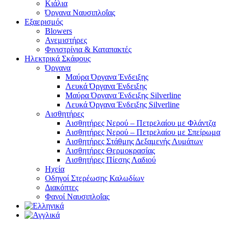
Κιάλια
Όργανα Ναυσιπλοΐας
Εξαερισμός
Blowers
Ανεμιστήρες
Φινιστρίνια & Καταπακτές
Ηλεκτρικά Σκάφους
Όργανα
Μαύρα Όργανα Ένδειξης
Λευκά Όργανα Ένδειξης
Μαύρα Όργανα Ένδειξης Silverline
Λευκά Όργανα Ένδειξης Silverline
Αισθητήρες
Αισθητήρες Νερού – Πετρελαίου με Φλάντζα
Αισθητήρες Νερού – Πετρελαίου με Σπείρωμα
Αισθητήρες Στάθμης Δεξαμενής Λυμάτων
Αισθητήρες Θερμοκρασίας
Αισθητήρες Πίεσης Λαδιού
Ηχεία
Οδηγοί Στερέωσης Καλωδίων
Διακόπτες
Φανοί Ναυσιπλοΐας