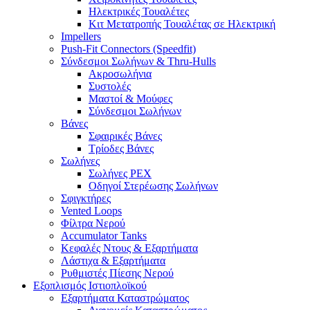
Ηλεκτρικές Τουαλέτες
Κιτ Μετατροπής Τουαλέτας σε Ηλεκτρική
Impellers
Push-Fit Connectors (Speedfit)
Σύνδεσμοι Σωλήνων & Thru-Hulls
Ακροσωλήνια
Συστολές
Μαστοί & Μούφες
Σύνδεσμοι Σωλήνων
Βάνες
Σφαιρικές Βάνες
Τρίοδες Βάνες
Σωλήνες
Σωλήνες PEX
Οδηγοί Στερέωσης Σωλήνων
Σφιγκτήρες
Vented Loops
Φίλτρα Νερού
Accumulator Tanks
Κεφαλές Ντους & Εξαρτήματα
Λάστιχα & Εξαρτήματα
Ρυθμιστές Πίεσης Νερού
Εξοπλισμός Ιστιοπλοϊκού
Εξαρτήματα Καταστρώματος