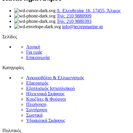
Λ. Ελευθερίας 16, 17455, Άλιμος
Τηλ: 210 9880909
Τηλ: 210 9880393
info@tecrepmarine.gr
Σελίδες
Αρχική
Για εμάς
Επικοινωνία
Κατηγορίες
Αγκυροβόλιο & Ελλιμενισμός
Εξαερισμός
Εξοπλισμός Ιστιοπλοϊκού
Ηλεκτρικά Σκάφους
Κουζίνες & Φούρνοι
Πλοήγηση
Συντήρηση
Σωστικά
Υδραυλικά Σκάφους
Πολιτικές