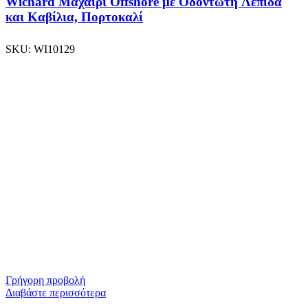
Wichard Μαχαίρι Offshore με Οδοντωτή Λεπίδα
και Καβίλια, Πορτοκαλί
SKU:
WI10129
Γρήγορη προβολή
Διαβάστε περισσότερα