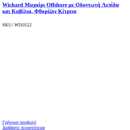
Wichard Μαχαίρι Offshore με Οδοντωτή Λεπίδα
και Καβίλια, Φθορίζον Κίτρινο
SKU:
WI10122
Γρήγορη προβολή
Διαβάστε περισσότερα