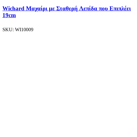
Wichard Μαχαίρι με Σταθερή Λεπίδα που Επιπλέει
19cm
SKU:
WI10009