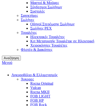
Μαστοί & Μούφες
Σύνδεσμοι Σωλήνων
Συστολές
Σφιγκτήρες
Σωλήνες
Οδηγοί Στερέωσης Σωλήνων
Σωλήνες PEX
Τουαλέτες
Ηλεκτρικές Τουαλέτες
Κιτ Μετατροπής Τουαλέτας σε Ηλεκτρική
Χειροκίνητες Τουαλέτες
Φλοτέρ & Διακόπτες
Αναζήτηση
Μενού
Αγκυροβόλιο & Ελλιμενισμός
Άγκυρες
Rocna Original
Vulcan
Rocna MKII
FOB LIGHT
FOB HP
FOB Rock