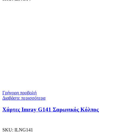
Γρήγορη προβολή
Διαβάστε περισσότερα
Χάρτες Imray G141 Σαρωνικός Κόλπος
SKU:
ILNG141