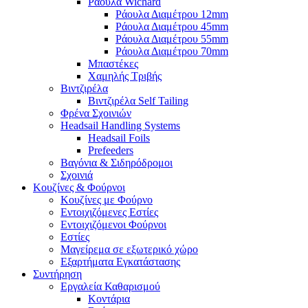
Ράουλα Wichard
Ράουλα Διαμέτρου 12mm
Ράουλα Διαμέτρου 45mm
Ράουλα Διαμέτρου 55mm
Ράουλα Διαμέτρου 70mm
Μπαστέκες
Χαμηλής Τριβής
Βιντζιρέλα
Βιντζιρέλα Self Tailing
Φρένα Σχοινιών
Headsail Handling Systems
Headsail Foils
Prefeeders
Βαγόνια & Σιδηρόδρομοι
Σχοινιά
Κουζίνες & Φούρνοι
Κουζίνες με Φούρνο
Εντοιχιζόμενες Εστίες
Εντοιχιζόμενοι Φούρνοι
Εστίες
Μαγείρεμα σε εξωτερικό χώρο
Εξαρτήματα Εγκατάστασης
Συντήρηση
Εργαλεία Καθαρισμού
Κοντάρια