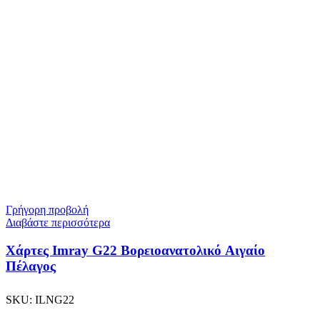
Γρήγορη προβολή
Διαβάστε περισσότερα
Χάρτες Imray G22 Βορειοανατολικό Αιγαίο
Πέλαγος
SKU:
ILNG22