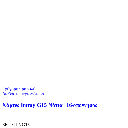
Γρήγορη προβολή
Διαβάστε περισσότερα
Χάρτες Imray G15 Νότια Πελοπόννησος
SKU:
ILNG15