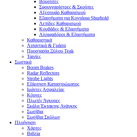
Βούρτσες
Σφουγγαρίστρες & Σκούπες
Αξεσουάρ Καθαρισμού
Εξαρτήματα για Κοντάρια Shurhold
Λεπίδες Καθαρισμού
Κουβάδες & Εξαρτήματα
Αλοιφαδόροι & Εξαρτήματα
Καθαριστικά
Λιπαντικά & Γράσα
Προστασία Ξύλου Teak
Ταινίες
Σωστικά
Boom Brakes
Radar Reflectors
Strobe Lights
Εξάρτηση Καταστρώματος
Ιμάντες Ασφαλείας
Κόρνες
Πλωτές Άγκυρες
Σκάλα Έκτακτης Ανάγκης
Σωσίβια
Σωσίβια Σκύλων
Πλοήγηση
Χάρτες
Βιβλία