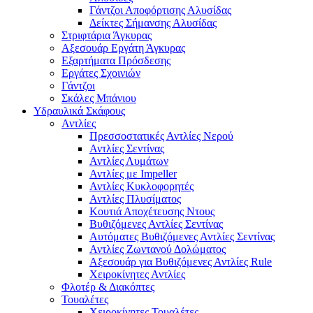
Γάντζοι Αποφόρτισης Αλυσίδας
Δείκτες Σήμανσης Αλυσίδας
Στριφτάρια Άγκυρας
Αξεσουάρ Εργάτη Άγκυρας
Εξαρτήματα Πρόσδεσης
Εργάτες Σχοινιών
Γάντζοι
Σκάλες Μπάνιου
Υδραυλικά Σκάφους
Αντλίες
Πρεσσοστατικές Αντλίες Νερού
Αντλίες Σεντίνας
Αντλίες Λυμάτων
Αντλίες με Impeller
Αντλίες Κυκλοφορητές
Αντλίες Πλυσίματος
Κουτιά Αποχέτευσης Ντους
Βυθιζόμενες Αντλίες Σεντίνας
Αυτόματες Βυθιζόμενες Αντλίες Σεντίνας
Αντλίες Ζωντανού Δολώματος
Αξεσουάρ για Βυθιζόμενες Αντλίες Rule
Χειροκίνητες Αντλίες
Φλοτέρ & Διακόπτες
Τουαλέτες
Χειροκίνητες Τουαλέτες