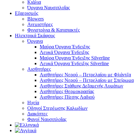
Κιάλια
Όργανα Ναυσιπλοΐας
Εξαερισμός
Blowers
Ανεμιστήρες
Φινιστρίνια & Καταπακτές
Ηλεκτρικά Σκάφους
Όργανα
Μαύρα Όργανα Ένδειξης
Λευκά Όργανα Ένδειξης
Μαύρα Όργανα Ένδειξης Silverline
Λευκά Όργανα Ένδειξης Silverline
Αισθητήρες
Αισθητήρες Νερού – Πετρελαίου με Φλάντζα
Αισθητήρες Νερού – Πετρελαίου με Σπείρωμα
Αισθητήρες Στάθμης Δεξαμενής Λυμάτων
Αισθητήρες Θερμοκρασίας
Αισθητήρες Πίεσης Λαδιού
Ηχεία
Οδηγοί Στερέωσης Καλωδίων
Διακόπτες
Φανοί Ναυσιπλοΐας