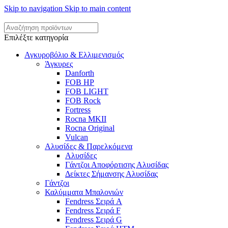
Skip to navigation
Skip to main content
Επιλέξτε κατηγορία
Αγκυροβόλιο & Ελλιμενισμός
Άγκυρες
Danforth
FOB HP
FOB LIGHT
FOB Rock
Fortress
Rocna MKII
Rocna Original
Vulcan
Αλυσίδες & Παρελκόμενα
Αλυσίδες
Γάντζοι Αποφόρτισης Αλυσίδας
Δείκτες Σήμανσης Αλυσίδας
Γάντζοι
Καλύμματα Μπαλονιών
Fendress Σειρά A
Fendress Σειρά F
Fendress Σειρά G