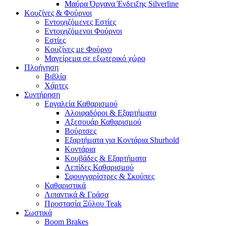
Μαύρα Όργανα Ένδειξης Silverline
Κουζίνες & Φούρνοι
Εντοιχιζόμενες Εστίες
Εντοιχιζόμενοι Φούρνοι
Εστίες
Κουζίνες με Φούρνο
Μαγείρεμα σε εξωτερικό χώρο
Πλοήγηση
Βιβλία
Χάρτες
Συντήρηση
Εργαλεία Καθαρισμού
Αλοιφαδόροι & Εξαρτήματα
Αξεσουάρ Καθαρισμού
Βούρτσες
Εξαρτήματα για Κοντάρια Shurhold
Κοντάρια
Κουβάδες & Εξαρτήματα
Λεπίδες Καθαρισμού
Σφουγγαρίστρες & Σκούπες
Καθαριστικά
Λιπαντικά & Γράσα
Προστασία Ξύλου Teak
Σωστικά
Boom Brakes