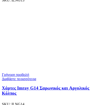
SKU:
ILNG13
Γρήγορη προβολή
Διαβάστε περισσότερα
Χάρτες Imray G14 Σαρωνικός και Αργολικός
Κόλπος
SKU:
ILNG14