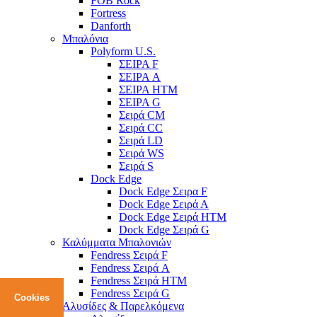
FOB Rock
Fortress
Danforth
Μπαλόνια
Polyform U.S.
ΣΕΙΡΑ F
ΣΕΙΡΑ A
ΣΕΙΡΑ HTM
ΣΕΙΡΑ G
Σειρά CM
Σειρά CC
Σειρά LD
Σειρά WS
Σειρά S
Dock Edge
Dock Edge Σειρα F
Dock Edge Σειρά Α
Dock Edge Σειρά HTM
Dock Edge Σειρά G
Καλύμματα Μπαλονιών
Fendress Σειρά F
Fendress Σειρά A
Fendress Σειρά HTM
Fendress Σειρά G
Cookies
Αλυσίδες & Παρελκόμενα