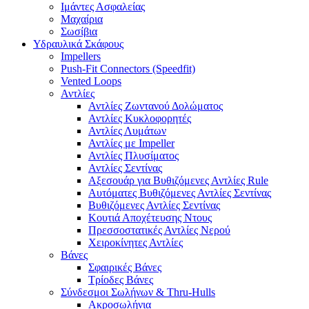
Ιμάντες Ασφαλείας
Μαχαίρια
Σωσίβια
Υδραυλικά Σκάφους
Impellers
Push-Fit Connectors (Speedfit)
Vented Loops
Αντλίες
Αντλίες Ζωντανού Δολώματος
Αντλίες Κυκλοφορητές
Αντλίες Λυμάτων
Αντλίες με Impeller
Αντλίες Πλυσίματος
Αντλίες Σεντίνας
Αξεσουάρ για Βυθιζόμενες Αντλίες Rule
Αυτόματες Βυθιζόμενες Αντλίες Σεντίνας
Βυθιζόμενες Αντλίες Σεντίνας
Κουτιά Αποχέτευσης Ντους
Πρεσσοστατικές Αντλίες Νερού
Χειροκίνητες Αντλίες
Βάνες
Σφαιρικές Βάνες
Τρίοδες Βάνες
Σύνδεσμοι Σωλήνων & Thru-Hulls
Ακροσωλήνια