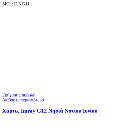
SKU:
ILNG11
Γρήγορη προβολή
Διαβάστε περισσότερα
Χάρτες Imray G12 Νησιά Νοτίου Ιονίου