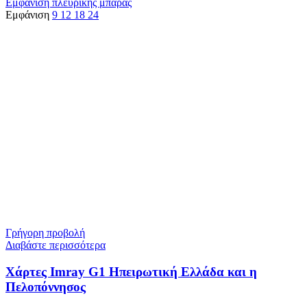
Εμφάνιση πλευρικής μπάρας
Εμφάνιση
9
12
18
24
Γρήγορη προβολή
Διαβάστε περισσότερα
Χάρτες Imray G1 Ηπειρωτική Ελλάδα και η
Πελοπόννησος