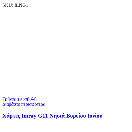
SKU:
ILNG1
Γρήγορη προβολή
Διαβάστε περισσότερα
Χάρτες Imray G11 Νησιά Βορείου Ιονίου