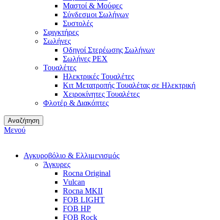
Μαστοί & Μούφες
Σύνδεσμοι Σωλήνων
Συστολές
Σφιγκτήρες
Σωλήνες
Οδηγοί Στερέωσης Σωλήνων
Σωλήνες PEX
Τουαλέτες
Ηλεκτρικές Τουαλέτες
Κιτ Μετατροπής Τουαλέτας σε Ηλεκτρική
Χειροκίνητες Τουαλέτες
Φλοτέρ & Διακόπτες
Αναζήτηση
Μενού
Αγκυροβόλιο & Ελλιμενισμός
Άγκυρες
Rocna Original
Vulcan
Rocna MKII
FOB LIGHT
FOB HP
FOB Rock