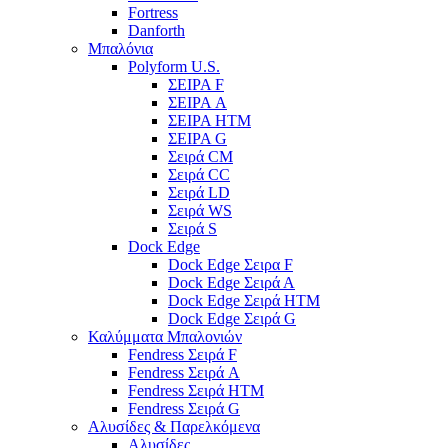
Fortress
Danforth
Μπαλόνια
Polyform U.S.
ΣΕΙΡΑ F
ΣΕΙΡΑ A
ΣΕΙΡΑ HTM
ΣΕΙΡΑ G
Σειρά CM
Σειρά CC
Σειρά LD
Σειρά WS
Σειρά S
Dock Edge
Dock Edge Σειρα F
Dock Edge Σειρά Α
Dock Edge Σειρά HTM
Dock Edge Σειρά G
Καλύμματα Μπαλονιών
Fendress Σειρά F
Fendress Σειρά A
Fendress Σειρά HTM
Fendress Σειρά G
Αλυσίδες & Παρελκόμενα
Αλυσίδες