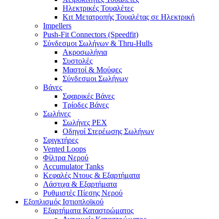
Ηλεκτρικές Τουαλέτες
Κιτ Μετατροπής Τουαλέτας σε Ηλεκτρική
Impellers
Push-Fit Connectors (Speedfit)
Σύνδεσμοι Σωλήνων & Thru-Hulls
Ακροσωλήνια
Συστολές
Μαστοί & Μούφες
Σύνδεσμοι Σωλήνων
Βάνες
Σφαιρικές Βάνες
Τρίοδες Βάνες
Σωλήνες
Σωλήνες PEX
Οδηγοί Στερέωσης Σωλήνων
Σφιγκτήρες
Vented Loops
Φίλτρα Νερού
Accumulator Tanks
Κεφαλές Ντους & Εξαρτήματα
Λάστιχα & Εξαρτήματα
Ρυθμιστές Πίεσης Νερού
Εξοπλισμός Ιστιοπλοϊκού
Εξαρτήματα Καταστρώματος