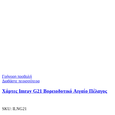
Γρήγορη προβολή
Διαβάστε περισσότερα
Χάρτες Imray G21 Βορειοδυτικό Αιγαίο Πέλαγος
SKU:
ILNG21