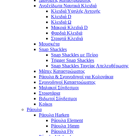
Διανομείς Καταστρώματος
Ανοξείδωτα Ναυτικά Κλειδιά
Κλειδιά Υψηλής Αντοχής
Κλειδιά D
Κλειδιά Ω
Μακριά Κλειδιά D
Φαρδιά Κλειδιά
Στριφτά Κλειδιά
Μουσκέτα
Snap Shackles
Snap Shackles με Πείρο
Trigger Snap Shackles
Snap Shackles Ταχείας Απελευθέρωσης
Μάπες Καταστρώματος
Ράουλα & Σχοινοδηγοί για Κολονάκια
Σχοινοδηγοί Καταστρώματος
Μαλακοί Σύνδεσμοι
Στριφτάρια
Βιδωτοί Σύνδεσμοι
Κρίκοι
Ράουλα
Ράουλα Harken
Ράουλα Element
Ράουλα 16mm
Ράουλα Fly