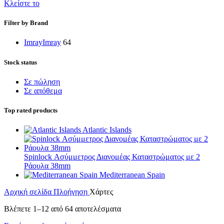
Κλείστε το
Filter by Brand
Imray
Imray
64
Stock status
Σε πώληση
Σε απόθεμα
Top rated products
Atlantic Islands
Spinlock Ασύμμετρος Διανομέας Καταστρώματος με 2
Ράουλα 38mm
Mediterranean Spain
Αρχική σελίδα
Πλοήγηση
Χάρτες
Βλέπετε 1–12 από 64 αποτελέσματα