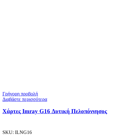
Γρήγορη προβολή
Διαβάστε περισσότερα
Χάρτες Imray G16 Δυτική Πελοπόννησος
SKU:
ILNG16