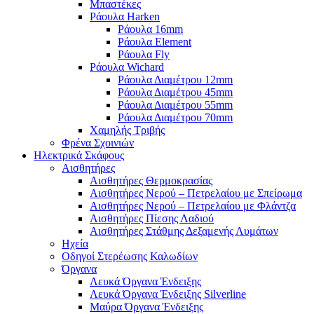
Μπαστέκες
Ράουλα Harken
Ράουλα 16mm
Ράουλα Element
Ράουλα Fly
Ράουλα Wichard
Ράουλα Διαμέτρου 12mm
Ράουλα Διαμέτρου 45mm
Ράουλα Διαμέτρου 55mm
Ράουλα Διαμέτρου 70mm
Χαμηλής Τριβής
Φρένα Σχοινιών
Ηλεκτρικά Σκάφους
Αισθητήρες
Αισθητήρες Θερμοκρασίας
Αισθητήρες Νερού – Πετρελαίου με Σπείρωμα
Αισθητήρες Νερού – Πετρελαίου με Φλάντζα
Αισθητήρες Πίεσης Λαδιού
Αισθητήρες Στάθμης Δεξαμενής Λυμάτων
Ηχεία
Οδηγοί Στερέωσης Καλωδίων
Όργανα
Λευκά Όργανα Ένδειξης
Λευκά Όργανα Ένδειξης Silverline
Μαύρα Όργανα Ένδειξης