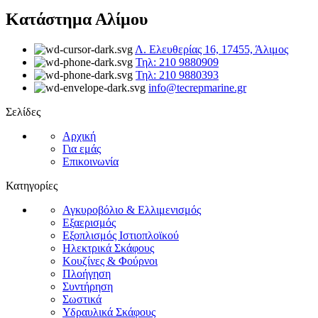
Κατάστημα Αλίμου
Λ. Ελευθερίας 16, 17455, Άλιμος
Τηλ: 210 9880909
Τηλ: 210 9880393
info@tecrepmarine.gr
Σελίδες
Αρχική
Για εμάς
Επικοινωνία
Κατηγορίες
Αγκυροβόλιο & Ελλιμενισμός
Εξαερισμός
Εξοπλισμός Ιστιοπλοϊκού
Ηλεκτρικά Σκάφους
Κουζίνες & Φούρνοι
Πλοήγηση
Συντήρηση
Σωστικά
Υδραυλικά Σκάφους