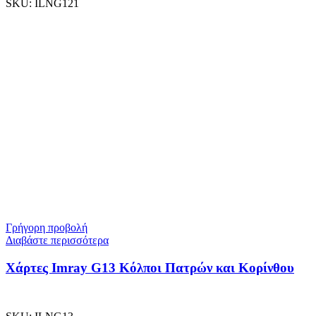
SKU:
ILNG121
Γρήγορη προβολή
Διαβάστε περισσότερα
Χάρτες Imray G13 Κόλποι Πατρών και Κορίνθου