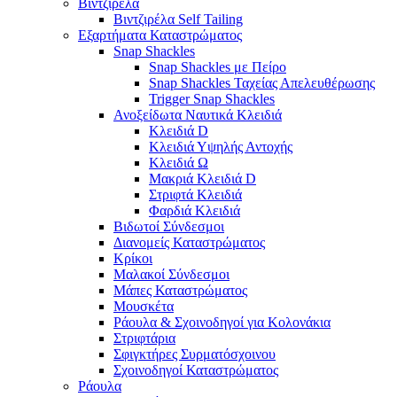
Βιντζιρέλα
Βιντζιρέλα Self Tailing
Εξαρτήματα Καταστρώματος
Snap Shackles
Snap Shackles με Πείρο
Snap Shackles Ταχείας Απελευθέρωσης
Trigger Snap Shackles
Ανοξείδωτα Ναυτικά Κλειδιά
Κλειδιά D
Κλειδιά Υψηλής Αντοχής
Κλειδιά Ω
Μακριά Κλειδιά D
Στριφτά Κλειδιά
Φαρδιά Κλειδιά
Βιδωτοί Σύνδεσμοι
Διανομείς Καταστρώματος
Κρίκοι
Μαλακοί Σύνδεσμοι
Μάπες Καταστρώματος
Μουσκέτα
Ράουλα & Σχοινοδηγοί για Κολονάκια
Στριφτάρια
Σφιγκτήρες Συρματόσχοινου
Σχοινοδηγοί Καταστρώματος
Ράουλα