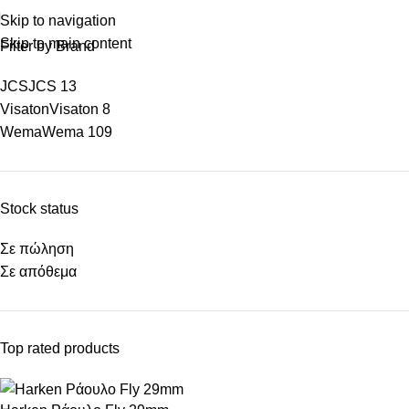
Skip to navigation
Skip to main content
Filter by Brand
JCS
JCS
13
Visaton
Visaton
8
Wema
Wema
109
Stock status
Σε πώληση
Σε απόθεμα
Top rated products