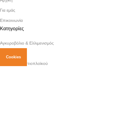
Για εμάς
Επικοινωνία
Κατηγορίες
Αγκυροβόλιο & Ελλιμενισμός
Εξαερισμός
Cookies
Εξοπλισμός Ιστιοπλοϊκού
Ηλεκτρικά Σκάφους
Κουζίνες & Φούρνοι
Πλοήγηση
Συντήρηση
Σωστικά
Υδραυλικά Σκάφους
Πολιτικές