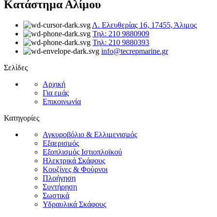
Κατάστημα Αλίμου
Λ. Ελευθερίας 16, 17455, Άλιμος
Τηλ: 210 9880909
Τηλ: 210 9880393
info@tecrepmarine.gr
Σελίδες
Αρχική
Για εμάς
Επικοινωνία
Κατηγορίες
Αγκυροβόλιο & Ελλιμενισμός
Εξαερισμός
Εξοπλισμός Ιστιοπλοϊκού
Ηλεκτρικά Σκάφους
Κουζίνες & Φούρνοι
Πλοήγηση
Συντήρηση
Σωστικά
Υδραυλικά Σκάφους