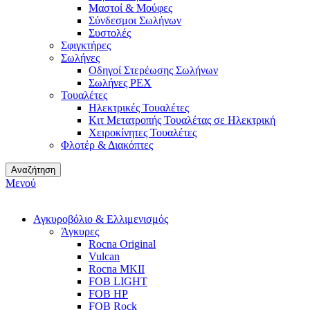
Μαστοί & Μούφες
Σύνδεσμοι Σωλήνων
Συστολές
Σφιγκτήρες
Σωλήνες
Οδηγοί Στερέωσης Σωλήνων
Σωλήνες PEX
Τουαλέτες
Ηλεκτρικές Τουαλέτες
Κιτ Μετατροπής Τουαλέτας σε Ηλεκτρική
Χειροκίνητες Τουαλέτες
Φλοτέρ & Διακόπτες
Αναζήτηση
Μενού
Αγκυροβόλιο & Ελλιμενισμός
Άγκυρες
Rocna Original
Vulcan
Rocna MKII
FOB LIGHT
FOB HP
FOB Rock