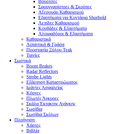
Βούρτσες
Σφουγγαρίστρες & Σκούπες
Αξεσουάρ Καθαρισμού
Εξαρτήματα για Κοντάρια Shurhold
Λεπίδες Καθαρισμού
Κουβάδες & Εξαρτήματα
Αλοιφαδόροι & Εξαρτήματα
Καθαριστικά
Λιπαντικά & Γράσα
Προστασία Ξύλου Teak
Ταινίες
Σωστικά
Boom Brakes
Radar Reflectors
Strobe Lights
Εξάρτηση Καταστρώματος
Ιμάντες Ασφαλείας
Κόρνες
Πλωτές Άγκυρες
Σκάλα Έκτακτης Ανάγκης
Σωσίβια
Σωσίβια Σκύλων
Πλοήγηση
Χάρτες
Βιβλία