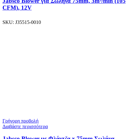
Jabsco Blower για Σωλήνα 75mm, 3m³/min (105
CFM), 12V
SKU:
J35515-0010
Γρήγορη προβολή
Διαβάστε περισσότερα
Jabsco Blower με Φλάντζα x 75mm Σωλήνα,