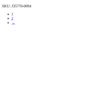
SKU:
J35770-0094
1
2
→