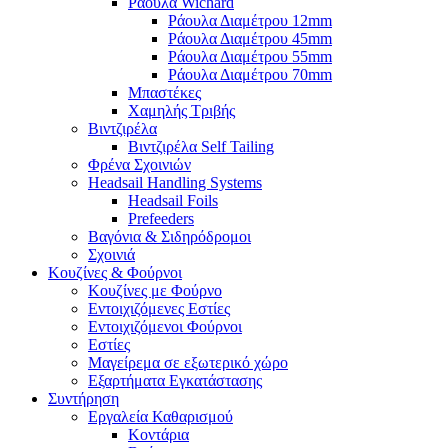
Ράουλα Wichard
Ράουλα Διαμέτρου 12mm
Ράουλα Διαμέτρου 45mm
Ράουλα Διαμέτρου 55mm
Ράουλα Διαμέτρου 70mm
Μπαστέκες
Χαμηλής Τριβής
Βιντζιρέλα
Βιντζιρέλα Self Tailing
Φρένα Σχοινιών
Headsail Handling Systems
Headsail Foils
Prefeeders
Βαγόνια & Σιδηρόδρομοι
Σχοινιά
Κουζίνες & Φούρνοι
Κουζίνες με Φούρνο
Εντοιχιζόμενες Εστίες
Εντοιχιζόμενοι Φούρνοι
Εστίες
Μαγείρεμα σε εξωτερικό χώρο
Εξαρτήματα Εγκατάστασης
Συντήρηση
Εργαλεία Καθαρισμού
Κοντάρια