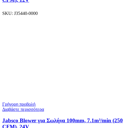
SKU:
J35440-0000
Γρήγορη προβολή
Διαβάστε περισσότερα
Jabsco Blower για Σωλήνα 100mm, 7.1m³/min (250
CFM), 24V