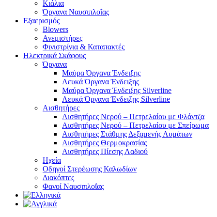
Κιάλια
Όργανα Ναυσιπλοΐας
Εξαερισμός
Blowers
Ανεμιστήρες
Φινιστρίνια & Καταπακτές
Ηλεκτρικά Σκάφους
Όργανα
Μαύρα Όργανα Ένδειξης
Λευκά Όργανα Ένδειξης
Μαύρα Όργανα Ένδειξης Silverline
Λευκά Όργανα Ένδειξης Silverline
Αισθητήρες
Αισθητήρες Νερού – Πετρελαίου με Φλάντζα
Αισθητήρες Νερού – Πετρελαίου με Σπείρωμα
Αισθητήρες Στάθμης Δεξαμενής Λυμάτων
Αισθητήρες Θερμοκρασίας
Αισθητήρες Πίεσης Λαδιού
Ηχεία
Οδηγοί Στερέωσης Καλωδίων
Διακόπτες
Φανοί Ναυσιπλοΐας