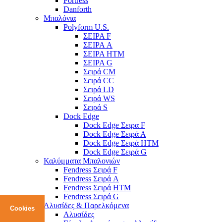
Fortress
Danforth
Μπαλόνια
Polyform U.S.
ΣΕΙΡΑ F
ΣΕΙΡΑ A
ΣΕΙΡΑ HTM
ΣΕΙΡΑ G
Σειρά CM
Σειρά CC
Σειρά LD
Σειρά WS
Σειρά S
Dock Edge
Dock Edge Σειρα F
Dock Edge Σειρά Α
Dock Edge Σειρά HTM
Dock Edge Σειρά G
Καλύμματα Μπαλονιών
Fendress Σειρά F
Fendress Σειρά A
Fendress Σειρά HTM
Fendress Σειρά G
Αλυσίδες & Παρελκόμενα
Cookies
Αλυσίδες