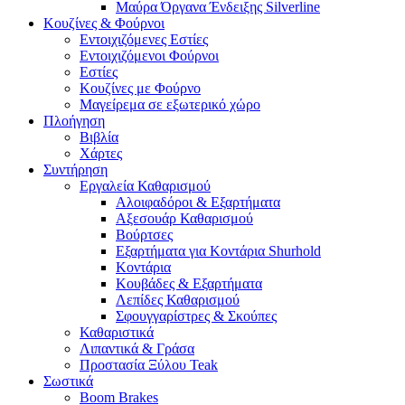
Μαύρα Όργανα Ένδειξης Silverline
Κουζίνες & Φούρνοι
Εντοιχιζόμενες Εστίες
Εντοιχιζόμενοι Φούρνοι
Εστίες
Κουζίνες με Φούρνο
Μαγείρεμα σε εξωτερικό χώρο
Πλοήγηση
Βιβλία
Χάρτες
Συντήρηση
Εργαλεία Καθαρισμού
Αλοιφαδόροι & Εξαρτήματα
Αξεσουάρ Καθαρισμού
Βούρτσες
Εξαρτήματα για Κοντάρια Shurhold
Κοντάρια
Κουβάδες & Εξαρτήματα
Λεπίδες Καθαρισμού
Σφουγγαρίστρες & Σκούπες
Καθαριστικά
Λιπαντικά & Γράσα
Προστασία Ξύλου Teak
Σωστικά
Boom Brakes