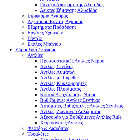
Γάντζοι Αποφόρτισης Αλυσίδας
Δείκτες Σήμανσης Αλυσίδας
Στριφτάρια Άγκυρας
Αξεσουάρ Εργάτη Άγκυρας
Εξαρτήματα Πρόσδεσης
Εργάτες Σχοινιών
Γάντζοι
Σκάλες Μπάνιου
Υδραυλικά Σκάφους
Αντλίες
Πρεσσοστατικές Αντλίες Νερού
Αντλίες Σεντίνας
Αντλίες Λυμάτων
Αντλίες με Impeller
Αντλίες Κυκλοφορητές
Αντλίες Πλυσίματος
Κουτιά Αποχέτευσης Ντους
Βυθιζόμενες Αντλίες Σεντίνας
Αυτόματες Βυθιζόμενες Αντλίες Σεντίνας
Αντλίες Ζωντανού Δολώματος
Αξεσουάρ για Βυθιζόμενες Αντλίες Rule
Χειροκίνητες Αντλίες
Φλοτέρ & Διακόπτες
Τουαλέτες
Χειροκίνητες Τουαλέτες