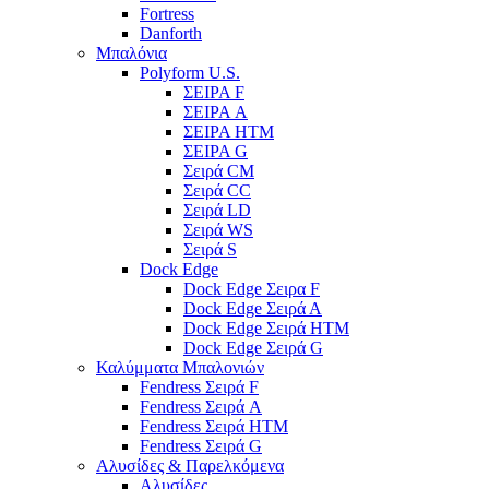
Fortress
Danforth
Μπαλόνια
Polyform U.S.
ΣΕΙΡΑ F
ΣΕΙΡΑ A
ΣΕΙΡΑ HTM
ΣΕΙΡΑ G
Σειρά CM
Σειρά CC
Σειρά LD
Σειρά WS
Σειρά S
Dock Edge
Dock Edge Σειρα F
Dock Edge Σειρά Α
Dock Edge Σειρά HTM
Dock Edge Σειρά G
Καλύμματα Μπαλονιών
Fendress Σειρά F
Fendress Σειρά A
Fendress Σειρά HTM
Fendress Σειρά G
Αλυσίδες & Παρελκόμενα
Αλυσίδες