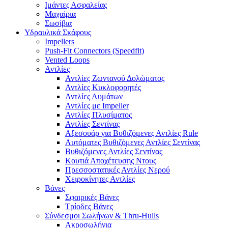
Ιμάντες Ασφαλείας
Μαχαίρια
Σωσίβια
Υδραυλικά Σκάφους
Impellers
Push-Fit Connectors (Speedfit)
Vented Loops
Αντλίες
Αντλίες Ζωντανού Δολώματος
Αντλίες Κυκλοφορητές
Αντλίες Λυμάτων
Αντλίες με Impeller
Αντλίες Πλυσίματος
Αντλίες Σεντίνας
Αξεσουάρ για Βυθιζόμενες Αντλίες Rule
Αυτόματες Βυθιζόμενες Αντλίες Σεντίνας
Βυθιζόμενες Αντλίες Σεντίνας
Κουτιά Αποχέτευσης Ντους
Πρεσσοστατικές Αντλίες Νερού
Χειροκίνητες Αντλίες
Βάνες
Σφαιρικές Βάνες
Τρίοδες Βάνες
Σύνδεσμοι Σωλήνων & Thru-Hulls
Ακροσωλήνια