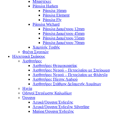
Μπαστέκες
Ράουλα Harken
Ράουλα 16mm
Ράουλα Element
Ράουλα Fly
Ράουλα Wichard
Ράουλα Διαμέτρου 12mm
Ράουλα Διαμέτρου 45mm
Ράουλα Διαμέτρου 55mm
Ράουλα Διαμέτρου 70mm
Χαμηλής Τριβής
Φρένα Σχοινιών
Ηλεκτρικά Σκάφους
Αισθητήρες
Αισθητήρες Θερμοκρασίας
Αισθητήρες Νερού – Πετρελαίου με Σπείρωμα
Αισθητήρες Νερού – Πετρελαίου με Φλάντζα
Αισθητήρες Πίεσης Λαδιού
Αισθητήρες Στάθμης Δεξαμενής Λυμάτων
Ηχεία
Οδηγοί Στερέωσης Καλωδίων
Όργανα
Λευκά Όργανα Ένδειξης
Λευκά Όργανα Ένδειξης Silverline
Μαύρα Όργανα Ένδειξης