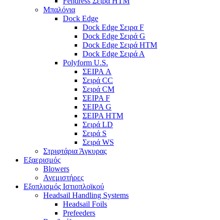
Fendress Σειρά HTM
Μπαλόνια
Dock Edge
Dock Edge Σειρα F
Dock Edge Σειρά G
Dock Edge Σειρά HTM
Dock Edge Σειρά Α
Polyform U.S.
ΣΕΙΡΑ A
Σειρά CC
Σειρά CM
ΣΕΙΡΑ F
ΣΕΙΡΑ G
ΣΕΙΡΑ HTM
Σειρά LD
Σειρά S
Σειρά WS
Στριφτάρια Άγκυρας
Εξαερισμός
Blowers
Ανεμιστήρες
Εξοπλισμός Ιστιοπλοϊκού
Headsail Handling Systems
Headsail Foils
Prefeeders