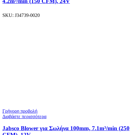
4.2m³/min (150 CFM), 24V
SKU:
J34739-0020
Γρήγορη προβολή
Διαβάστε περισσότερα
Jabsco Blower για Σωλήνα 100mm, 7.1m³/min (250
CFM), 12V