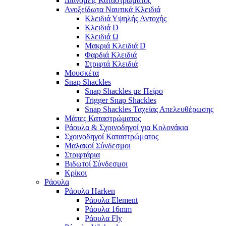
Διανομείς Καταστρώματος
Ανοξείδωτα Ναυτικά Κλειδιά
Κλειδιά Υψηλής Αντοχής
Κλειδιά D
Κλειδιά Ω
Μακριά Κλειδιά D
Φαρδιά Κλειδιά
Στριφτά Κλειδιά
Μουσκέτα
Snap Shackles
Snap Shackles με Πείρο
Trigger Snap Shackles
Snap Shackles Ταχείας Απελευθέρωσης
Μάπες Καταστρώματος
Ράουλα & Σχοινοδηγοί για Κολονάκια
Σχοινοδηγοί Καταστρώματος
Μαλακοί Σύνδεσμοι
Στριφτάρια
Βιδωτοί Σύνδεσμοι
Κρίκοι
Ράουλα
Ράουλα Harken
Ράουλα Element
Ράουλα 16mm
Ράουλα Fly