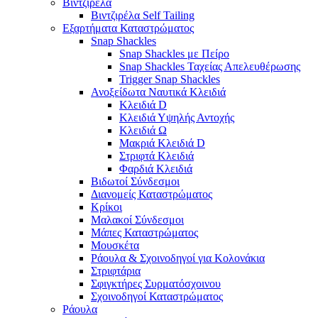
Βιντζιρέλα
Βιντζιρέλα Self Tailing
Εξαρτήματα Καταστρώματος
Snap Shackles
Snap Shackles με Πείρο
Snap Shackles Ταχείας Απελευθέρωσης
Trigger Snap Shackles
Ανοξείδωτα Ναυτικά Κλειδιά
Κλειδιά D
Κλειδιά Υψηλής Αντοχής
Κλειδιά Ω
Μακριά Κλειδιά D
Στριφτά Κλειδιά
Φαρδιά Κλειδιά
Βιδωτοί Σύνδεσμοι
Διανομείς Καταστρώματος
Κρίκοι
Μαλακοί Σύνδεσμοι
Μάπες Καταστρώματος
Μουσκέτα
Ράουλα & Σχοινοδηγοί για Κολονάκια
Στριφτάρια
Σφιγκτήρες Συρματόσχοινου
Σχοινοδηγοί Καταστρώματος
Ράουλα