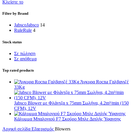
Κλείστε το
Filter by Brand
Jabsco
Jabsco
14
Rule
Rule
4
Stock status
Σε πώληση
Σε απόθεμα
Top rated products
Άγκυρα Rocna Γαλβανιζέ
33Kg
Jabsco Blower με Φλάντζα x 75mm Σωλήνα, 4.2m³/min (150
CFM), 12V
Κάλυμμα Μπαλονιού F7 Σκούρο Μπλε Διπλής Ύφανσης
Αρχική σελίδα
Εξαερισμός
Blowers