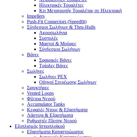
Ηλεκτρικές Τουαλέτες
Κιτ Μετατροπής Τουαλέτας σε Ηλεκτρική
Impellers
Push-Fit Connectors (Speedfit)
Σύνδεσμοι Σωλήνων & Thru-Hulls
Ακροσωλήνια
Συστολές
Μαστοί & Μούφες
Σύνδεσμοι Σωλήνων
Βάνες
Σφαιρικές Βάνες
Τρίοδες Βάνες
Σωλήνες
Σωλήνες PEX
Οδηγοί Στερέωσης Σωλήνων
Σφιγκτήρες
Vented Loops
Φίλτρα Νερού
Accumulator Tanks
Κεφαλές Ντους & Εξαρτήματα
Λάστιχα & Εξαρτήματα
Ρυθμιστές Πίεσης Νερού
Εξοπλισμός Ιστιοπλοϊκού
Εξαρτήματα Καταστρώματος