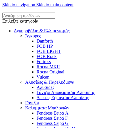
Skip to navigation
Skip to main content
Επιλέξτε κατηγορία
Αγκυροβόλιο & Ελλιμενισμός
Άγκυρες
Danforth
FOB HP
FOB LIGHT
FOB Rock
Fortress
Rocna MKII
Rocna Original
Vulcan
Αλυσίδες & Παρελκόμενα
Αλυσίδες
Γάντζοι Αποφόρτισης Αλυσίδας
Δείκτες Σήμανσης Αλυσίδας
Γάντζοι
Καλύμματα Μπαλονιών
Fendress Σειρά A
Fendress Σειρά F
Fendress Σειρά G