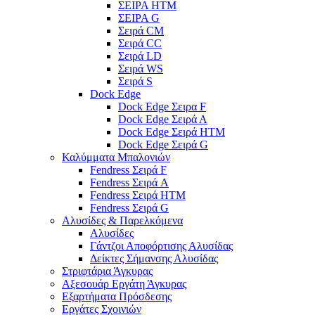
ΣΕΙΡΑ HTM
ΣΕΙΡΑ G
Σειρά CM
Σειρά CC
Σειρά LD
Σειρά WS
Σειρά S
Dock Edge
Dock Edge Σειρα F
Dock Edge Σειρά Α
Dock Edge Σειρά HTM
Dock Edge Σειρά G
Καλύμματα Μπαλονιών
Fendress Σειρά F
Fendress Σειρά A
Fendress Σειρά HTM
Fendress Σειρά G
Αλυσίδες & Παρελκόμενα
Αλυσίδες
Γάντζοι Αποφόρτισης Αλυσίδας
Δείκτες Σήμανσης Αλυσίδας
Στριφτάρια Άγκυρας
Αξεσουάρ Εργάτη Άγκυρας
Εξαρτήματα Πρόσδεσης
Εργάτες Σχοινιών