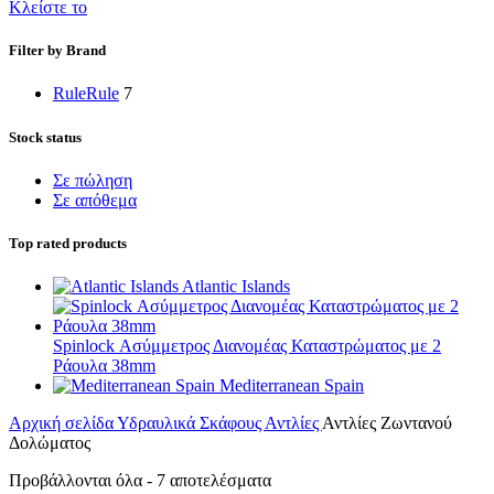
Κλείστε το
Filter by Brand
Rule
Rule
7
Stock status
Σε πώληση
Σε απόθεμα
Top rated products
Atlantic Islands
Spinlock Ασύμμετρος Διανομέας Καταστρώματος με 2
Ράουλα 38mm
Mediterranean Spain
Αρχική σελίδα
Υδραυλικά Σκάφους
Αντλίες
Αντλίες Ζωντανού
Δολώματος
Προβάλλονται όλα - 7 αποτελέσματα