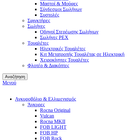
Μαστοί & Μούφες
Σύνδεσμοι Σωλήνων
Συστολές
Σφιγκτήρες
Σωλήνες
Οδηγοί Στερέωσης Σωλήνων
Σωλήνες PEX
Τουαλέτες
Ηλεκτρικές Τουαλέτες
Κιτ Μετατροπής Τουαλέτας σε Ηλεκτρική
Χειροκίνητες Τουαλέτες
Φλοτέρ & Διακόπτες
Αναζήτηση
Μενού
Αγκυροβόλιο & Ελλιμενισμός
Άγκυρες
Rocna Original
Vulcan
Rocna MKII
FOB LIGHT
FOB HP
FOB Rock