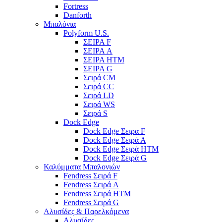
Fortress
Danforth
Μπαλόνια
Polyform U.S.
ΣΕΙΡΑ F
ΣΕΙΡΑ A
ΣΕΙΡΑ HTM
ΣΕΙΡΑ G
Σειρά CM
Σειρά CC
Σειρά LD
Σειρά WS
Σειρά S
Dock Edge
Dock Edge Σειρα F
Dock Edge Σειρά Α
Dock Edge Σειρά HTM
Dock Edge Σειρά G
Καλύμματα Μπαλονιών
Fendress Σειρά F
Fendress Σειρά A
Fendress Σειρά HTM
Fendress Σειρά G
Αλυσίδες & Παρελκόμενα
Αλυσίδες