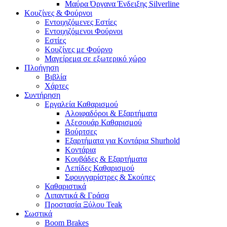
Μαύρα Όργανα Ένδειξης Silverline
Κουζίνες & Φούρνοι
Εντοιχιζόμενες Εστίες
Εντοιχιζόμενοι Φούρνοι
Εστίες
Κουζίνες με Φούρνο
Μαγείρεμα σε εξωτερικό χώρο
Πλοήγηση
Βιβλία
Χάρτες
Συντήρηση
Εργαλεία Καθαρισμού
Αλοιφαδόροι & Εξαρτήματα
Αξεσουάρ Καθαρισμού
Βούρτσες
Εξαρτήματα για Κοντάρια Shurhold
Κοντάρια
Κουβάδες & Εξαρτήματα
Λεπίδες Καθαρισμού
Σφουγγαρίστρες & Σκούπες
Καθαριστικά
Λιπαντικά & Γράσα
Προστασία Ξύλου Teak
Σωστικά
Boom Brakes