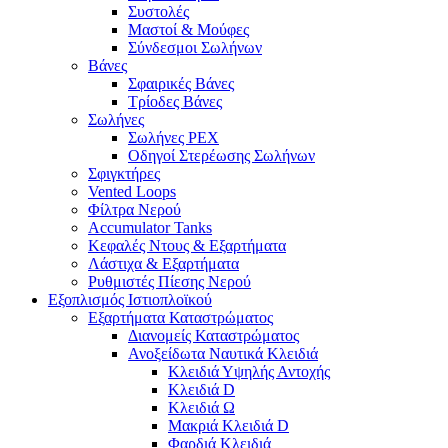
Συστολές
Μαστοί & Μούφες
Σύνδεσμοι Σωλήνων
Βάνες
Σφαιρικές Βάνες
Τρίοδες Βάνες
Σωλήνες
Σωλήνες PEX
Οδηγοί Στερέωσης Σωλήνων
Σφιγκτήρες
Vented Loops
Φίλτρα Νερού
Accumulator Tanks
Κεφαλές Ντους & Εξαρτήματα
Λάστιχα & Εξαρτήματα
Ρυθμιστές Πίεσης Νερού
Εξοπλισμός Ιστιοπλοϊκού
Εξαρτήματα Καταστρώματος
Διανομείς Καταστρώματος
Ανοξείδωτα Ναυτικά Κλειδιά
Κλειδιά Υψηλής Αντοχής
Κλειδιά D
Κλειδιά Ω
Μακριά Κλειδιά D
Φαρδιά Κλειδιά