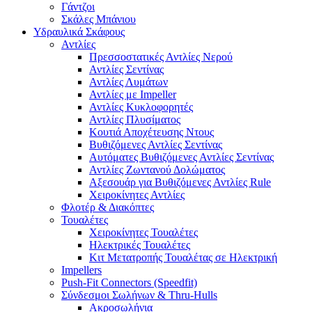
Γάντζοι
Σκάλες Μπάνιου
Υδραυλικά Σκάφους
Αντλίες
Πρεσσοστατικές Αντλίες Νερού
Αντλίες Σεντίνας
Αντλίες Λυμάτων
Αντλίες με Impeller
Αντλίες Κυκλοφορητές
Αντλίες Πλυσίματος
Κουτιά Αποχέτευσης Ντους
Βυθιζόμενες Αντλίες Σεντίνας
Αυτόματες Βυθιζόμενες Αντλίες Σεντίνας
Αντλίες Ζωντανού Δολώματος
Αξεσουάρ για Βυθιζόμενες Αντλίες Rule
Χειροκίνητες Αντλίες
Φλοτέρ & Διακόπτες
Τουαλέτες
Χειροκίνητες Τουαλέτες
Ηλεκτρικές Τουαλέτες
Κιτ Μετατροπής Τουαλέτας σε Ηλεκτρική
Impellers
Push-Fit Connectors (Speedfit)
Σύνδεσμοι Σωλήνων & Thru-Hulls
Ακροσωλήνια