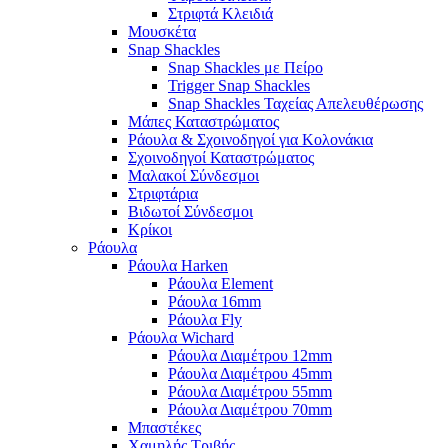
Στριφτά Κλειδιά
Μουσκέτα
Snap Shackles
Snap Shackles με Πείρο
Trigger Snap Shackles
Snap Shackles Ταχείας Απελευθέρωσης
Μάπες Καταστρώματος
Ράουλα & Σχοινοδηγοί για Κολονάκια
Σχοινοδηγοί Καταστρώματος
Μαλακοί Σύνδεσμοι
Στριφτάρια
Βιδωτοί Σύνδεσμοι
Κρίκοι
Ράουλα
Ράουλα Harken
Ράουλα Element
Ράουλα 16mm
Ράουλα Fly
Ράουλα Wichard
Ράουλα Διαμέτρου 12mm
Ράουλα Διαμέτρου 45mm
Ράουλα Διαμέτρου 55mm
Ράουλα Διαμέτρου 70mm
Μπαστέκες
Χαμηλής Τριβής