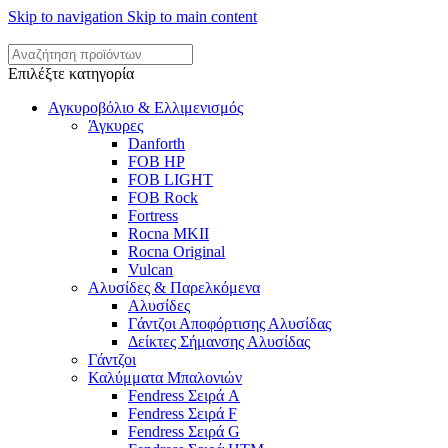
Skip to navigation
Skip to main content
Επιλέξτε κατηγορία
Αγκυροβόλιο & Ελλιμενισμός
Άγκυρες
Danforth
FOB HP
FOB LIGHT
FOB Rock
Fortress
Rocna MKII
Rocna Original
Vulcan
Αλυσίδες & Παρελκόμενα
Αλυσίδες
Γάντζοι Αποφόρτισης Αλυσίδας
Δείκτες Σήμανσης Αλυσίδας
Γάντζοι
Καλύμματα Μπαλονιών
Fendress Σειρά A
Fendress Σειρά F
Fendress Σειρά G