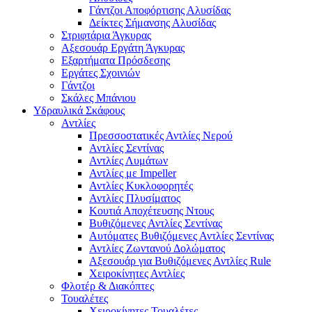
Γάντζοι Αποφόρτισης Αλυσίδας
Δείκτες Σήμανσης Αλυσίδας
Στριφτάρια Άγκυρας
Αξεσουάρ Εργάτη Άγκυρας
Εξαρτήματα Πρόσδεσης
Εργάτες Σχοινιών
Γάντζοι
Σκάλες Μπάνιου
Υδραυλικά Σκάφους
Αντλίες
Πρεσσοστατικές Αντλίες Νερού
Αντλίες Σεντίνας
Αντλίες Λυμάτων
Αντλίες με Impeller
Αντλίες Κυκλοφορητές
Αντλίες Πλυσίματος
Κουτιά Αποχέτευσης Ντους
Βυθιζόμενες Αντλίες Σεντίνας
Αυτόματες Βυθιζόμενες Αντλίες Σεντίνας
Αντλίες Ζωντανού Δολώματος
Αξεσουάρ για Βυθιζόμενες Αντλίες Rule
Χειροκίνητες Αντλίες
Φλοτέρ & Διακόπτες
Τουαλέτες
Χειροκίνητες Τουαλέτες