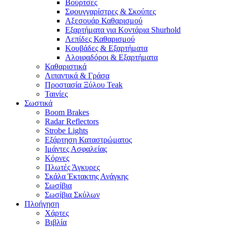
Βούρτσες
Σφουγγαρίστρες & Σκούπες
Αξεσουάρ Καθαρισμού
Εξαρτήματα για Κοντάρια Shurhold
Λεπίδες Καθαρισμού
Κουβάδες & Εξαρτήματα
Αλοιφαδόροι & Εξαρτήματα
Καθαριστικά
Λιπαντικά & Γράσα
Προστασία Ξύλου Teak
Ταινίες
Σωστικά
Boom Brakes
Radar Reflectors
Strobe Lights
Εξάρτηση Καταστρώματος
Ιμάντες Ασφαλείας
Κόρνες
Πλωτές Άγκυρες
Σκάλα Έκτακτης Ανάγκης
Σωσίβια
Σωσίβια Σκύλων
Πλοήγηση
Χάρτες
Βιβλία