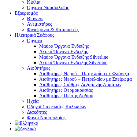
Κιάλια
Όργανα Ναυσιπλοΐας
Εξαερισμός
Blowers
Ανεμιστήρες
Φινιστρίνια & Καταπακτές
Ηλεκτρικά Σκάφους
Όργανα
Μαύρα Όργανα Ένδειξης
Λευκά Όργανα Ένδειξης
Μαύρα Όργανα Ένδειξης Silverline
Λευκά Όργανα Ένδειξης Silverline
Αισθητήρες
Αισθητήρες Νερού – Πετρελαίου με Φλάντζα
Αισθητήρες Νερού – Πετρελαίου με Σπείρωμα
Αισθητήρες Στάθμης Δεξαμενής Λυμάτων
Αισθητήρες Θερμοκρασίας
Αισθητήρες Πίεσης Λαδιού
Ηχεία
Οδηγοί Στερέωσης Καλωδίων
Διακόπτες
Φανοί Ναυσιπλοΐας