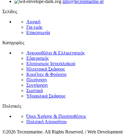
info@tecrepmarine.gr
Σελίδες
Αρχική
Για εμάς
Επικοινωνία
Κατηγορίες
Αγκυροβόλιο & Ελλιμενισμός
Εξαερισμός
Εξοπλισμός Ιστιοπλοϊκού
Ηλεκτρικά Σκάφους
Κουζίνες & Φούρνοι
Πλοήγηση
Συντήρηση
Σωστικά
Υδραυλικά Σκάφους
Πολιτικές
Όροι Χρήσης & Προϋποθέσεις
Πολιτική Απορρήτου
©2026 Tecrepmarine. All Rights Reserved. | Web Development