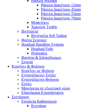
Ράουλα Wichard
Ράουλα Διαμέτρου 12mm
Ράουλα Διαμέτρου 45mm
Ράουλα Διαμέτρου 55mm
Ράουλα Διαμέτρου 70mm
Μπαστέκες
Χαμηλής Τριβής
Βιντζιρέλα
Βιντζιρέλα Self Tailing
Φρένα Σχοινιών
Headsail Handling Systems
Headsail Foils
Prefeeders
Βαγόνια & Σιδηρόδρομοι
Σχοινιά
Κουζίνες & Φούρνοι
Κουζίνες με Φούρνο
Εντοιχιζόμενες Εστίες
Εντοιχιζόμενοι Φούρνοι
Εστίες
Μαγείρεμα σε εξωτερικό χώρο
Εξαρτήματα Εγκατάστασης
Συντήρηση
Εργαλεία Καθαρισμού
Κοντάρια