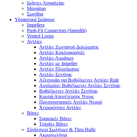
Ιμάντες Ασφαλείας
Μαχαίρια
Σωσίβια
Υδραυλικά Σκάφους
Impellers
Push-Fit Connectors (Speedfit)
Vented Loops
Αντλίες
Αντλίες Ζωντανού Δολώματος
Αντλίες Κυκλοφορητές
Αντλίες Λυμάτων
Αντλίες με Impeller
Αντλίες Πλυσίματος
Αντλίες Σεντίνας
Αξεσουάρ για Βυθιζόμενες Αντλίες Rule
Αυτόματες Βυθιζόμενες Αντλίες Σεντίνας
Βυθιζόμενες Αντλίες Σεντίνας
Κουτιά Αποχέτευσης Ντους
Πρεσσοστατικές Αντλίες Νερού
Χειροκίνητες Αντλίες
Βάνες
Σφαιρικές Βάνες
Τρίοδες Βάνες
Σύνδεσμοι Σωλήνων & Thru-Hulls
Ακροσωλήνια