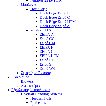
Fendress Σειρά HTM
Μπαλόνια
Dock Edge
Dock Edge Σειρα F
Dock Edge Σειρά G
Dock Edge Σειρά HTM
Dock Edge Σειρά Α
Polyform U.S.
ΣΕΙΡΑ A
Σειρά CC
Σειρά CM
ΣΕΙΡΑ F
ΣΕΙΡΑ G
ΣΕΙΡΑ HTM
Σειρά LD
Σειρά S
Σειρά WS
Στριφτάρια Άγκυρας
Εξαερισμός
Blowers
Ανεμιστήρες
Εξοπλισμός Ιστιοπλοϊκού
Headsail Handling Systems
Headsail Foils
Prefeeders