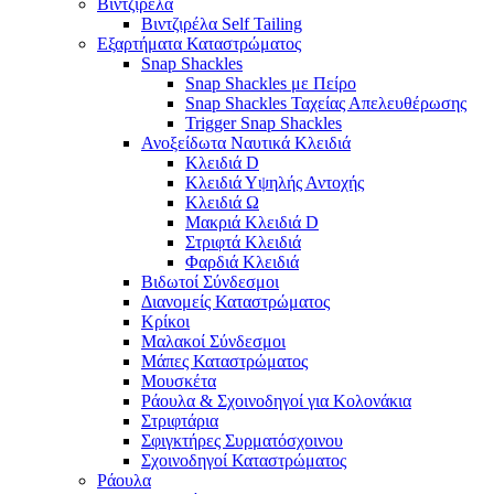
Βιντζιρέλα
Βιντζιρέλα Self Tailing
Εξαρτήματα Καταστρώματος
Snap Shackles
Snap Shackles με Πείρο
Snap Shackles Ταχείας Απελευθέρωσης
Trigger Snap Shackles
Ανοξείδωτα Ναυτικά Κλειδιά
Κλειδιά D
Κλειδιά Υψηλής Αντοχής
Κλειδιά Ω
Μακριά Κλειδιά D
Στριφτά Κλειδιά
Φαρδιά Κλειδιά
Βιδωτοί Σύνδεσμοι
Διανομείς Καταστρώματος
Κρίκοι
Μαλακοί Σύνδεσμοι
Μάπες Καταστρώματος
Μουσκέτα
Ράουλα & Σχοινοδηγοί για Κολονάκια
Στριφτάρια
Σφιγκτήρες Συρματόσχοινου
Σχοινοδηγοί Καταστρώματος
Ράουλα