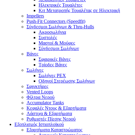
Ηλεκτρικές Τουαλέτες
Κιτ Μετατροπής Τουαλέτας σε Ηλεκτρική
Impellers
Push-Fit Connectors (Speedfit)
Σύνδεσμοι Σωλήνων & Thru-Hulls
Ακροσωλήνια
Συστολές
Μαστοί & Μούφες
Σύνδεσμοι Σωλήνων
Βάνες
Σφαιρικές Βάνες
Τρίοδες Βάνες
Σωλήνες
Σωλήνες PEX
Οδηγοί Στερέωσης Σωλήνων
Σφιγκτήρες
Vented Loops
Φίλτρα Νερού
Accumulator Tanks
Κεφαλές Ντους & Εξαρτήματα
Λάστιχα & Εξαρτήματα
Ρυθμιστές Πίεσης Νερού
Εξοπλισμός Ιστιοπλοϊκού
Εξαρτήματα Καταστρώματος