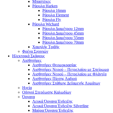
Μπαστέκες
Ράουλα Harken
Ράουλα 16mm
Ράουλα Element
Ράουλα Fly
Ράουλα Wichard
Ράουλα Διαμέτρου 12mm
Ράουλα Διαμέτρου 45mm
Ράουλα Διαμέτρου 55mm
Ράουλα Διαμέτρου 70mm
Χαμηλής Τριβής
Φρένα Σχοινιών
Ηλεκτρικά Σκάφους
Αισθητήρες
Αισθητήρες Θερμοκρασίας
Αισθητήρες Νερού – Πετρελαίου με Σπείρωμα
Αισθητήρες Νερού – Πετρελαίου με Φλάντζα
Αισθητήρες Πίεσης Λαδιού
Αισθητήρες Στάθμης Δεξαμενής Λυμάτων
Ηχεία
Οδηγοί Στερέωσης Καλωδίων
Όργανα
Λευκά Όργανα Ένδειξης
Λευκά Όργανα Ένδειξης Silverline
Μαύρα Όργανα Ένδειξης