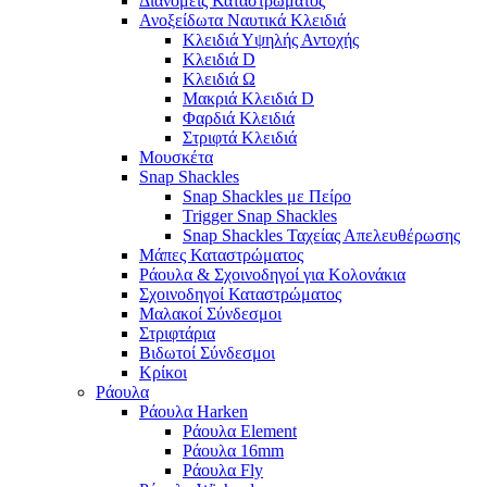
Διανομείς Καταστρώματος
Ανοξείδωτα Ναυτικά Κλειδιά
Κλειδιά Υψηλής Αντοχής
Κλειδιά D
Κλειδιά Ω
Μακριά Κλειδιά D
Φαρδιά Κλειδιά
Στριφτά Κλειδιά
Μουσκέτα
Snap Shackles
Snap Shackles με Πείρο
Trigger Snap Shackles
Snap Shackles Ταχείας Απελευθέρωσης
Μάπες Καταστρώματος
Ράουλα & Σχοινοδηγοί για Κολονάκια
Σχοινοδηγοί Καταστρώματος
Μαλακοί Σύνδεσμοι
Στριφτάρια
Βιδωτοί Σύνδεσμοι
Κρίκοι
Ράουλα
Ράουλα Harken
Ράουλα Element
Ράουλα 16mm
Ράουλα Fly