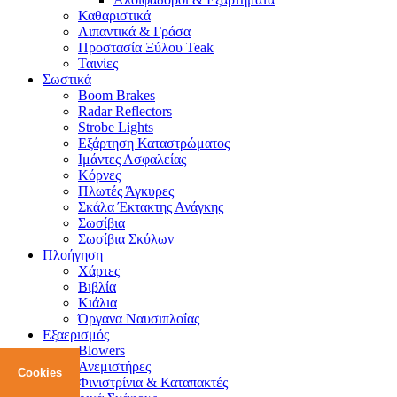
Καθαριστικά
Λιπαντικά & Γράσα
Προστασία Ξύλου Teak
Ταινίες
Σωστικά
Boom Brakes
Radar Reflectors
Strobe Lights
Εξάρτηση Καταστρώματος
Ιμάντες Ασφαλείας
Κόρνες
Πλωτές Άγκυρες
Σκάλα Έκτακτης Ανάγκης
Σωσίβια
Σωσίβια Σκύλων
Πλοήγηση
Χάρτες
Βιβλία
Κιάλια
Όργανα Ναυσιπλοΐας
Εξαερισμός
Blowers
Ανεμιστήρες
Cookies
Φινιστρίνια & Καταπακτές