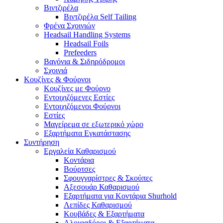
Βιντζιρέλα
Βιντζιρέλα Self Tailing
Φρένα Σχοινιών
Headsail Handling Systems
Headsail Foils
Prefeeders
Βαγόνια & Σιδηρόδρομοι
Σχοινιά
Κουζίνες & Φούρνοι
Κουζίνες με Φούρνο
Εντοιχιζόμενες Εστίες
Εντοιχιζόμενοι Φούρνοι
Εστίες
Μαγείρεμα σε εξωτερικό χώρο
Εξαρτήματα Εγκατάστασης
Συντήρηση
Εργαλεία Καθαρισμού
Κοντάρια
Βούρτσες
Σφουγγαρίστρες & Σκούπες
Αξεσουάρ Καθαρισμού
Εξαρτήματα για Κοντάρια Shurhold
Λεπίδες Καθαρισμού
Κουβάδες & Εξαρτήματα
Αλοιφαδόροι & Εξαρτήματα