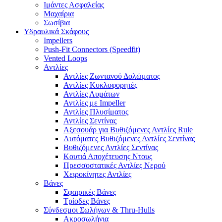
Ιμάντες Ασφαλείας
Μαχαίρια
Σωσίβια
Υδραυλικά Σκάφους
Impellers
Push-Fit Connectors (Speedfit)
Vented Loops
Αντλίες
Αντλίες Ζωντανού Δολώματος
Αντλίες Κυκλοφορητές
Αντλίες Λυμάτων
Αντλίες με Impeller
Αντλίες Πλυσίματος
Αντλίες Σεντίνας
Αξεσουάρ για Βυθιζόμενες Αντλίες Rule
Αυτόματες Βυθιζόμενες Αντλίες Σεντίνας
Βυθιζόμενες Αντλίες Σεντίνας
Κουτιά Αποχέτευσης Ντους
Πρεσσοστατικές Αντλίες Νερού
Χειροκίνητες Αντλίες
Βάνες
Σφαιρικές Βάνες
Τρίοδες Βάνες
Σύνδεσμοι Σωλήνων & Thru-Hulls
Ακροσωλήνια