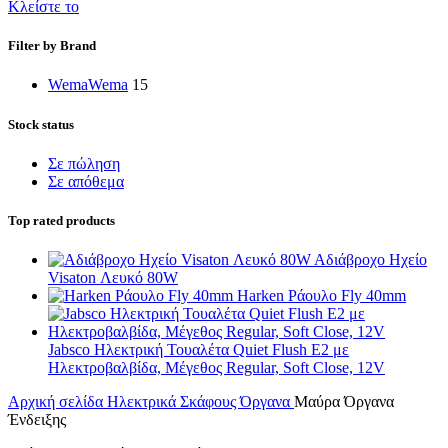
Κλείστε το
Filter by Brand
Wema
Wema
15
Stock status
Σε πώληση
Σε απόθεμα
Top rated products
Αδιάβροχo Ηχείo
Visaton Λευκό 80W
Harken Ράουλο Fly 40mm
Jabsco Ηλεκτρική Τουαλέτα Quiet Flush E2 με
Ηλεκτροβαλβίδα, Μέγεθος Regular, Soft Close, 12V
Αρχική σελίδα
Ηλεκτρικά Σκάφους
Όργανα
Μαύρα Όργανα
Ένδειξης