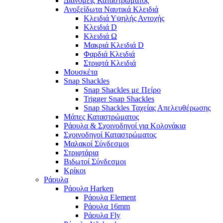
Διανομείς Καταστρώματος
Ανοξείδωτα Ναυτικά Κλειδιά
Κλειδιά Υψηλής Αντοχής
Κλειδιά D
Κλειδιά Ω
Μακριά Κλειδιά D
Φαρδιά Κλειδιά
Στριφτά Κλειδιά
Μουσκέτα
Snap Shackles
Snap Shackles με Πείρο
Trigger Snap Shackles
Snap Shackles Ταχείας Απελευθέρωσης
Μάπες Καταστρώματος
Ράουλα & Σχοινοδηγοί για Κολονάκια
Σχοινοδηγοί Καταστρώματος
Μαλακοί Σύνδεσμοι
Στριφτάρια
Βιδωτοί Σύνδεσμοι
Κρίκοι
Ράουλα
Ράουλα Harken
Ράουλα Element
Ράουλα 16mm
Ράουλα Fly