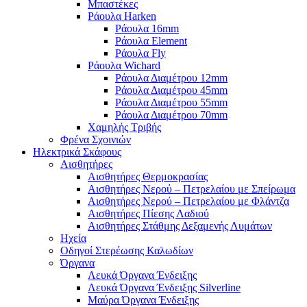
Μπαστέκες
Ράουλα Harken
Ράουλα 16mm
Ράουλα Element
Ράουλα Fly
Ράουλα Wichard
Ράουλα Διαμέτρου 12mm
Ράουλα Διαμέτρου 45mm
Ράουλα Διαμέτρου 55mm
Ράουλα Διαμέτρου 70mm
Χαμηλής Τριβής
Φρένα Σχοινιών
Ηλεκτρικά Σκάφους
Αισθητήρες
Αισθητήρες Θερμοκρασίας
Αισθητήρες Νερού – Πετρελαίου με Σπείρωμα
Αισθητήρες Νερού – Πετρελαίου με Φλάντζα
Αισθητήρες Πίεσης Λαδιού
Αισθητήρες Στάθμης Δεξαμενής Λυμάτων
Ηχεία
Οδηγοί Στερέωσης Καλωδίων
Όργανα
Λευκά Όργανα Ένδειξης
Λευκά Όργανα Ένδειξης Silverline
Μαύρα Όργανα Ένδειξης