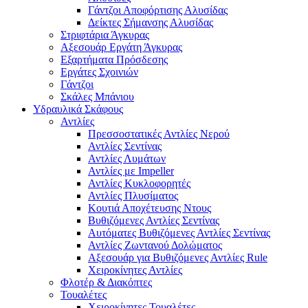
Γάντζοι Αποφόρτισης Αλυσίδας
Δείκτες Σήμανσης Αλυσίδας
Στριφτάρια Άγκυρας
Αξεσουάρ Εργάτη Άγκυρας
Εξαρτήματα Πρόσδεσης
Εργάτες Σχοινιών
Γάντζοι
Σκάλες Μπάνιου
Υδραυλικά Σκάφους
Αντλίες
Πρεσσοστατικές Αντλίες Νερού
Αντλίες Σεντίνας
Αντλίες Λυμάτων
Αντλίες με Impeller
Αντλίες Κυκλοφορητές
Αντλίες Πλυσίματος
Κουτιά Αποχέτευσης Ντους
Βυθιζόμενες Αντλίες Σεντίνας
Αυτόματες Βυθιζόμενες Αντλίες Σεντίνας
Αντλίες Ζωντανού Δολώματος
Αξεσουάρ για Βυθιζόμενες Αντλίες Rule
Χειροκίνητες Αντλίες
Φλοτέρ & Διακόπτες
Τουαλέτες
Χειροκίνητες Τουαλέτες