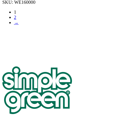
SKU:
WE160000
1
2
→