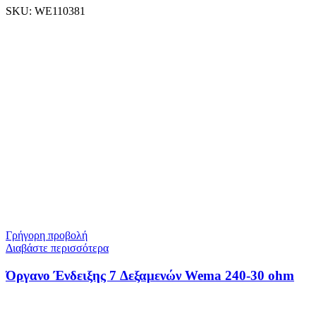
SKU:
WE110381
Γρήγορη προβολή
Διαβάστε περισσότερα
Όργανο Ένδειξης 7 Δεξαμενών Wema 240-30 ohm