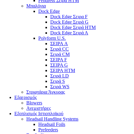
Fendress Σειρά HTM
Μπαλόνια
Dock Edge
Dock Edge Σειρα F
Dock Edge Σειρά G
Dock Edge Σειρά HTM
Dock Edge Σειρά Α
Polyform U.S.
ΣΕΙΡΑ A
Σειρά CC
Σειρά CM
ΣΕΙΡΑ F
ΣΕΙΡΑ G
ΣΕΙΡΑ HTM
Σειρά LD
Σειρά S
Σειρά WS
Στριφτάρια Άγκυρας
Εξαερισμός
Blowers
Ανεμιστήρες
Εξοπλισμός Ιστιοπλοϊκού
Headsail Handling Systems
Headsail Foils
Prefeeders