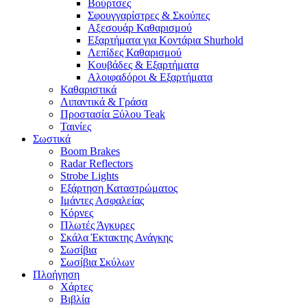
Βούρτσες
Σφουγγαρίστρες & Σκούπες
Αξεσουάρ Καθαρισμού
Εξαρτήματα για Κοντάρια Shurhold
Λεπίδες Καθαρισμού
Κουβάδες & Εξαρτήματα
Αλοιφαδόροι & Εξαρτήματα
Καθαριστικά
Λιπαντικά & Γράσα
Προστασία Ξύλου Teak
Ταινίες
Σωστικά
Boom Brakes
Radar Reflectors
Strobe Lights
Εξάρτηση Καταστρώματος
Ιμάντες Ασφαλείας
Κόρνες
Πλωτές Άγκυρες
Σκάλα Έκτακτης Ανάγκης
Σωσίβια
Σωσίβια Σκύλων
Πλοήγηση
Χάρτες
Βιβλία