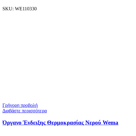
SKU:
WE110330
Γρήγορη προβολή
Διαβάστε περισσότερα
Όργανο Ένδειξης Θερμοκρασίας Νερού Wema