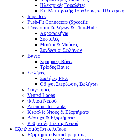
Ηλεκτρικές Τουαλέτες
Κιτ Μετατροπής Τουαλέτας σε Ηλεκτρική
Impellers
Push-Fit Connectors (Speedfit)
Σύνδεσμοι Σωλήνων & Thru-Hulls
Ακροσωλήνια
Συστολές
Μαστοί & Μούφες
Σύνδεσμοι Σωλήνων
Βάνες
Σφαιρικές Βάνες
Τρίοδες Βάνες
Σωλήνες
Σωλήνες PEX
Οδηγοί Στερέωσης Σωλήνων
Σφιγκτήρες
Vented Loops
Φίλτρα Νερού
Accumulator Tanks
Κεφαλές Ντους & Εξαρτήματα
Λάστιχα & Εξαρτήματα
Ρυθμιστές Πίεσης Νερού
Εξοπλισμός Ιστιοπλοϊκού
Εξαρτήματα Καταστρώματος