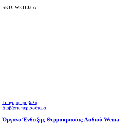
SKU:
WE110355
Γρήγορη προβολή
Διαβάστε περισσότερα
Όργανο Ένδειξης Θερμοκρασίας Λαδιού Wema