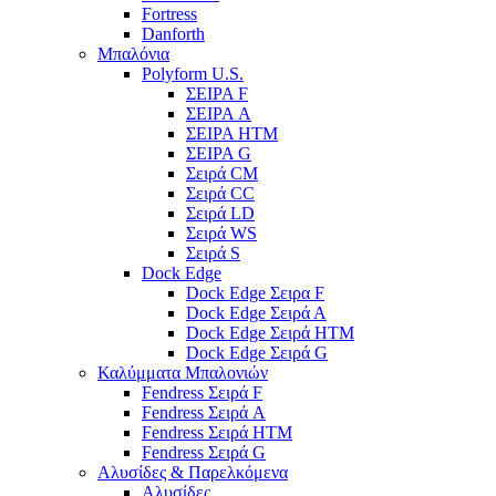
Fortress
Danforth
Μπαλόνια
Polyform U.S.
ΣΕΙΡΑ F
ΣΕΙΡΑ A
ΣΕΙΡΑ HTM
ΣΕΙΡΑ G
Σειρά CM
Σειρά CC
Σειρά LD
Σειρά WS
Σειρά S
Dock Edge
Dock Edge Σειρα F
Dock Edge Σειρά Α
Dock Edge Σειρά HTM
Dock Edge Σειρά G
Καλύμματα Μπαλονιών
Fendress Σειρά F
Fendress Σειρά A
Fendress Σειρά HTM
Fendress Σειρά G
Αλυσίδες & Παρελκόμενα
Αλυσίδες