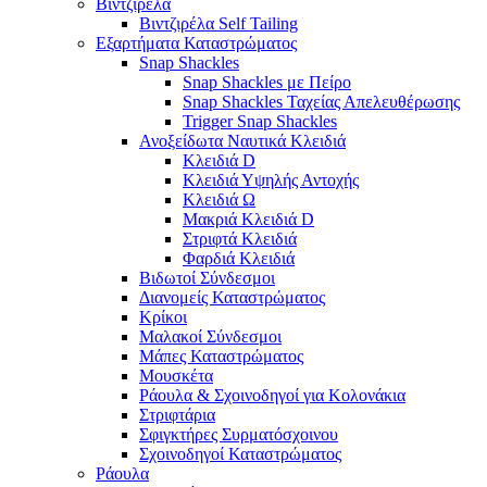
Βιντζιρέλα
Βιντζιρέλα Self Tailing
Εξαρτήματα Καταστρώματος
Snap Shackles
Snap Shackles με Πείρο
Snap Shackles Ταχείας Απελευθέρωσης
Trigger Snap Shackles
Ανοξείδωτα Ναυτικά Κλειδιά
Κλειδιά D
Κλειδιά Υψηλής Αντοχής
Κλειδιά Ω
Μακριά Κλειδιά D
Στριφτά Κλειδιά
Φαρδιά Κλειδιά
Βιδωτοί Σύνδεσμοι
Διανομείς Καταστρώματος
Κρίκοι
Μαλακοί Σύνδεσμοι
Μάπες Καταστρώματος
Μουσκέτα
Ράουλα & Σχοινοδηγοί για Κολονάκια
Στριφτάρια
Σφιγκτήρες Συρματόσχοινου
Σχοινοδηγοί Καταστρώματος
Ράουλα