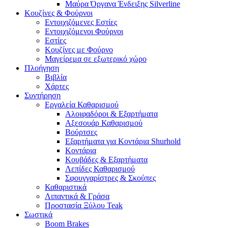
Μαύρα Όργανα Ένδειξης Silverline
Κουζίνες & Φούρνοι
Εντοιχιζόμενες Εστίες
Εντοιχιζόμενοι Φούρνοι
Εστίες
Κουζίνες με Φούρνο
Μαγείρεμα σε εξωτερικό χώρο
Πλοήγηση
Βιβλία
Χάρτες
Συντήρηση
Εργαλεία Καθαρισμού
Αλοιφαδόροι & Εξαρτήματα
Αξεσουάρ Καθαρισμού
Βούρτσες
Εξαρτήματα για Κοντάρια Shurhold
Κοντάρια
Κουβάδες & Εξαρτήματα
Λεπίδες Καθαρισμού
Σφουγγαρίστρες & Σκούπες
Καθαριστικά
Λιπαντικά & Γράσα
Προστασία Ξύλου Teak
Σωστικά
Boom Brakes