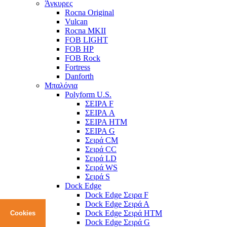
Άγκυρες
Rocna Original
Vulcan
Rocna MKII
FOB LIGHT
FOB HP
FOB Rock
Fortress
Danforth
Μπαλόνια
Polyform U.S.
ΣΕΙΡΑ F
ΣΕΙΡΑ A
ΣΕΙΡΑ HTM
ΣΕΙΡΑ G
Σειρά CM
Σειρά CC
Σειρά LD
Σειρά WS
Σειρά S
Dock Edge
Dock Edge Σειρα F
Dock Edge Σειρά Α
Dock Edge Σειρά HTM
Cookies
Dock Edge Σειρά G