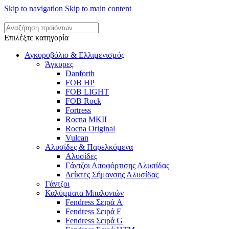
Skip to navigation
Skip to main content
Επιλέξτε κατηγορία
Αγκυροβόλιο & Ελλιμενισμός
Άγκυρες
Danforth
FOB HP
FOB LIGHT
FOB Rock
Fortress
Rocna MKII
Rocna Original
Vulcan
Αλυσίδες & Παρελκόμενα
Αλυσίδες
Γάντζοι Αποφόρτισης Αλυσίδας
Δείκτες Σήμανσης Αλυσίδας
Γάντζοι
Καλύμματα Μπαλονιών
Fendress Σειρά A
Fendress Σειρά F
Fendress Σειρά G