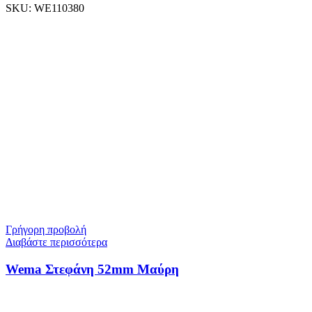
SKU:
WE110380
Γρήγορη προβολή
Διαβάστε περισσότερα
Wema Στεφάνη 52mm Mαύρη