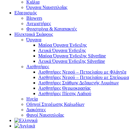
Κιάλια
Όργανα Ναυσιπλοΐας
Εξαερισμός
Blowers
Ανεμιστήρες
Φινιστρίνια & Καταπακτές
Ηλεκτρικά Σκάφους
Όργανα
Μαύρα Όργανα Ένδειξης
Λευκά Όργανα Ένδειξης
Μαύρα Όργανα Ένδειξης Silverline
Λευκά Όργανα Ένδειξης Silverline
Αισθητήρες
Αισθητήρες Νερού – Πετρελαίου με Φλάντζα
Αισθητήρες Νερού – Πετρελαίου με Σπείρωμα
Αισθητήρες Στάθμης Δεξαμενής Λυμάτων
Αισθητήρες Θερμοκρασίας
Αισθητήρες Πίεσης Λαδιού
Ηχεία
Οδηγοί Στερέωσης Καλωδίων
Διακόπτες
Φανοί Ναυσιπλοΐας