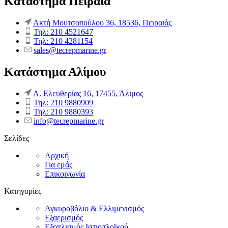
Κατάστημα Πειραιά
Ακτή Μουτσοπούλου 36, 18536, Πειραιάς
Τηλ: 210 4521647
Τηλ: 210 4281154
sales@tecrepmarine.gr
Κατάστημα Αλίμου
Λ. Ελευθερίας 16, 17455, Άλιμος
Τηλ: 210 9880909
Τηλ: 210 9880393
info@tecrepmarine.gr
Σελίδες
Αρχική
Για εμάς
Επικοινωνία
Κατηγορίες
Αγκυροβόλιο & Ελλιμενισμός
Εξαερισμός
Εξοπλισμός Ιστιοπλοϊκού