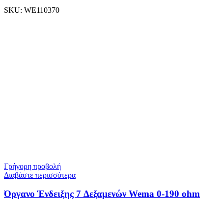
SKU:
WE110370
Γρήγορη προβολή
Διαβάστε περισσότερα
Όργανο Ένδειξης 7 Δεξαμενών Wema 0-190 ohm