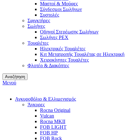
Μαστοί & Μούφες
Σύνδεσμοι Σωλήνων
Συστολές
Σφιγκτήρες
Σωλήνες
Οδηγοί Στερέωσης Σωλήνων
Σωλήνες PEX
Τουαλέτες
Ηλεκτρικές Τουαλέτες
Κιτ Μετατροπής Τουαλέτας σε Ηλεκτρική
Χειροκίνητες Τουαλέτες
Φλοτέρ & Διακόπτες
Αναζήτηση
Μενού
Αγκυροβόλιο & Ελλιμενισμός
Άγκυρες
Rocna Original
Vulcan
Rocna MKII
FOB LIGHT
FOB HP
FOB Rock