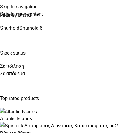
Skip to navigation
Skip to main content
Filter by Brand
Shurhold
Shurhold
6
Stock status
Σε πώληση
Σε απόθεμα
Top rated products
Atlantic Islands