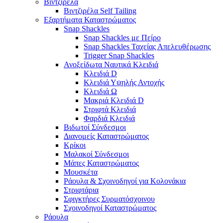
Βιντζιρέλα
Βιντζιρέλα Self Tailing
Εξαρτήματα Καταστρώματος
Snap Shackles
Snap Shackles με Πείρο
Snap Shackles Ταχείας Απελευθέρωσης
Trigger Snap Shackles
Ανοξείδωτα Ναυτικά Κλειδιά
Κλειδιά D
Κλειδιά Υψηλής Αντοχής
Κλειδιά Ω
Μακριά Κλειδιά D
Στριφτά Κλειδιά
Φαρδιά Κλειδιά
Βιδωτοί Σύνδεσμοι
Διανομείς Καταστρώματος
Κρίκοι
Μαλακοί Σύνδεσμοι
Μάπες Καταστρώματος
Μουσκέτα
Ράουλα & Σχοινοδηγοί για Κολονάκια
Στριφτάρια
Σφιγκτήρες Συρματόσχοινου
Σχοινοδηγοί Καταστρώματος
Ράουλα