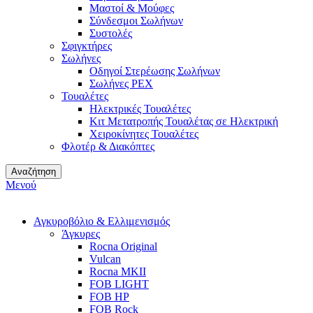
Μαστοί & Μούφες
Σύνδεσμοι Σωλήνων
Συστολές
Σφιγκτήρες
Σωλήνες
Οδηγοί Στερέωσης Σωλήνων
Σωλήνες PEX
Τουαλέτες
Ηλεκτρικές Τουαλέτες
Κιτ Μετατροπής Τουαλέτας σε Ηλεκτρική
Χειροκίνητες Τουαλέτες
Φλοτέρ & Διακόπτες
Αναζήτηση
Μενού
Αγκυροβόλιο & Ελλιμενισμός
Άγκυρες
Rocna Original
Vulcan
Rocna MKII
FOB LIGHT
FOB HP
FOB Rock