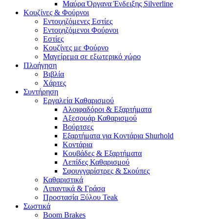
Μαύρα Όργανα Ένδειξης Silverline
Κουζίνες & Φούρνοι
Εντοιχιζόμενες Εστίες
Εντοιχιζόμενοι Φούρνοι
Εστίες
Κουζίνες με Φούρνο
Μαγείρεμα σε εξωτερικό χώρο
Πλοήγηση
Βιβλία
Χάρτες
Συντήρηση
Εργαλεία Καθαρισμού
Αλοιφαδόροι & Εξαρτήματα
Αξεσουάρ Καθαρισμού
Βούρτσες
Εξαρτήματα για Κοντάρια Shurhold
Κοντάρια
Κουβάδες & Εξαρτήματα
Λεπίδες Καθαρισμού
Σφουγγαρίστρες & Σκούπες
Καθαριστικά
Λιπαντικά & Γράσα
Προστασία Ξύλου Teak
Σωστικά
Boom Brakes