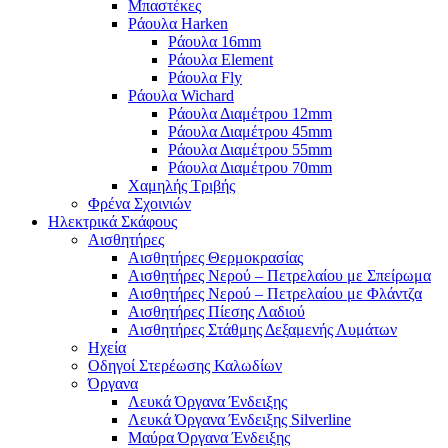
Μπαστέκες
Ράουλα Harken
Ράουλα 16mm
Ράουλα Element
Ράουλα Fly
Ράουλα Wichard
Ράουλα Διαμέτρου 12mm
Ράουλα Διαμέτρου 45mm
Ράουλα Διαμέτρου 55mm
Ράουλα Διαμέτρου 70mm
Χαμηλής Τριβής
Φρένα Σχοινιών
Ηλεκτρικά Σκάφους
Αισθητήρες
Αισθητήρες Θερμοκρασίας
Αισθητήρες Νερού – Πετρελαίου με Σπείρωμα
Αισθητήρες Νερού – Πετρελαίου με Φλάντζα
Αισθητήρες Πίεσης Λαδιού
Αισθητήρες Στάθμης Δεξαμενής Λυμάτων
Ηχεία
Οδηγοί Στερέωσης Καλωδίων
Όργανα
Λευκά Όργανα Ένδειξης
Λευκά Όργανα Ένδειξης Silverline
Μαύρα Όργανα Ένδειξης