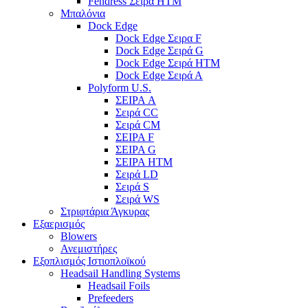
Fendress Σειρά HTM
Μπαλόνια
Dock Edge
Dock Edge Σειρα F
Dock Edge Σειρά G
Dock Edge Σειρά HTM
Dock Edge Σειρά Α
Polyform U.S.
ΣΕΙΡΑ A
Σειρά CC
Σειρά CM
ΣΕΙΡΑ F
ΣΕΙΡΑ G
ΣΕΙΡΑ HTM
Σειρά LD
Σειρά S
Σειρά WS
Στριφτάρια Άγκυρας
Εξαερισμός
Blowers
Ανεμιστήρες
Εξοπλισμός Ιστιοπλοϊκού
Headsail Handling Systems
Headsail Foils
Prefeeders