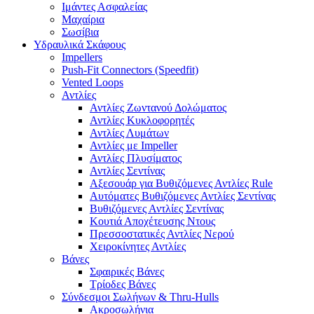
Ιμάντες Ασφαλείας
Μαχαίρια
Σωσίβια
Υδραυλικά Σκάφους
Impellers
Push-Fit Connectors (Speedfit)
Vented Loops
Αντλίες
Αντλίες Ζωντανού Δολώματος
Αντλίες Κυκλοφορητές
Αντλίες Λυμάτων
Αντλίες με Impeller
Αντλίες Πλυσίματος
Αντλίες Σεντίνας
Αξεσουάρ για Βυθιζόμενες Αντλίες Rule
Αυτόματες Βυθιζόμενες Αντλίες Σεντίνας
Βυθιζόμενες Αντλίες Σεντίνας
Κουτιά Αποχέτευσης Ντους
Πρεσσοστατικές Αντλίες Νερού
Χειροκίνητες Αντλίες
Βάνες
Σφαιρικές Βάνες
Τρίοδες Βάνες
Σύνδεσμοι Σωλήνων & Thru-Hulls
Ακροσωλήνια