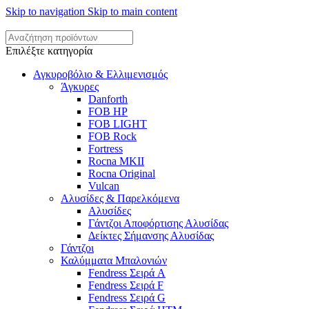
Skip to navigation
Skip to main content
Επιλέξτε κατηγορία
Αγκυροβόλιο & Ελλιμενισμός
Άγκυρες
Danforth
FOB HP
FOB LIGHT
FOB Rock
Fortress
Rocna MKII
Rocna Original
Vulcan
Αλυσίδες & Παρελκόμενα
Αλυσίδες
Γάντζοι Αποφόρτισης Αλυσίδας
Δείκτες Σήμανσης Αλυσίδας
Γάντζοι
Καλύμματα Μπαλονιών
Fendress Σειρά A
Fendress Σειρά F
Fendress Σειρά G