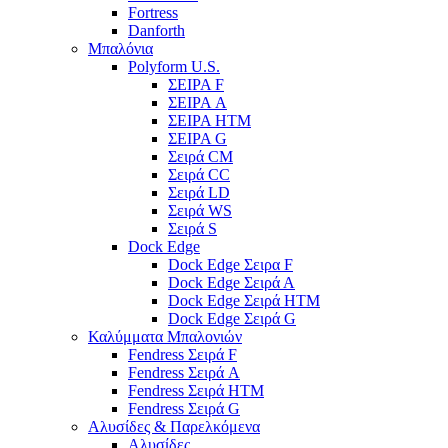
Fortress
Danforth
Μπαλόνια
Polyform U.S.
ΣΕΙΡΑ F
ΣΕΙΡΑ A
ΣΕΙΡΑ HTM
ΣΕΙΡΑ G
Σειρά CM
Σειρά CC
Σειρά LD
Σειρά WS
Σειρά S
Dock Edge
Dock Edge Σειρα F
Dock Edge Σειρά Α
Dock Edge Σειρά HTM
Dock Edge Σειρά G
Καλύμματα Μπαλονιών
Fendress Σειρά F
Fendress Σειρά A
Fendress Σειρά HTM
Fendress Σειρά G
Αλυσίδες & Παρελκόμενα
Αλυσίδες