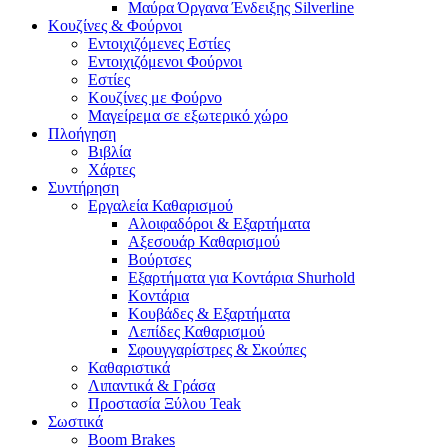
Μαύρα Όργανα Ένδειξης Silverline
Κουζίνες & Φούρνοι
Εντοιχιζόμενες Εστίες
Εντοιχιζόμενοι Φούρνοι
Εστίες
Κουζίνες με Φούρνο
Μαγείρεμα σε εξωτερικό χώρο
Πλοήγηση
Βιβλία
Χάρτες
Συντήρηση
Εργαλεία Καθαρισμού
Αλοιφαδόροι & Εξαρτήματα
Αξεσουάρ Καθαρισμού
Βούρτσες
Εξαρτήματα για Κοντάρια Shurhold
Κοντάρια
Κουβάδες & Εξαρτήματα
Λεπίδες Καθαρισμού
Σφουγγαρίστρες & Σκούπες
Καθαριστικά
Λιπαντικά & Γράσα
Προστασία Ξύλου Teak
Σωστικά
Boom Brakes