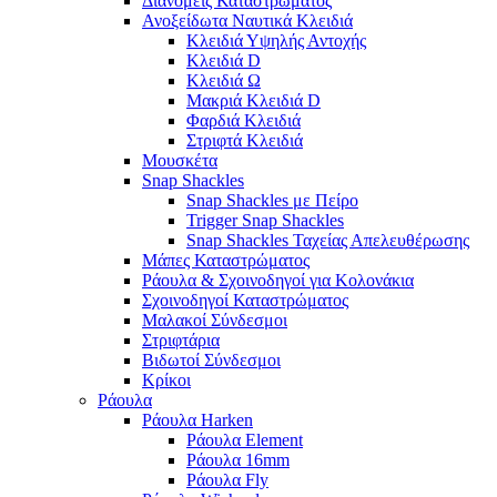
Διανομείς Καταστρώματος
Ανοξείδωτα Ναυτικά Κλειδιά
Κλειδιά Υψηλής Αντοχής
Κλειδιά D
Κλειδιά Ω
Μακριά Κλειδιά D
Φαρδιά Κλειδιά
Στριφτά Κλειδιά
Μουσκέτα
Snap Shackles
Snap Shackles με Πείρο
Trigger Snap Shackles
Snap Shackles Ταχείας Απελευθέρωσης
Μάπες Καταστρώματος
Ράουλα & Σχοινοδηγοί για Κολονάκια
Σχοινοδηγοί Καταστρώματος
Μαλακοί Σύνδεσμοι
Στριφτάρια
Βιδωτοί Σύνδεσμοι
Κρίκοι
Ράουλα
Ράουλα Harken
Ράουλα Element
Ράουλα 16mm
Ράουλα Fly