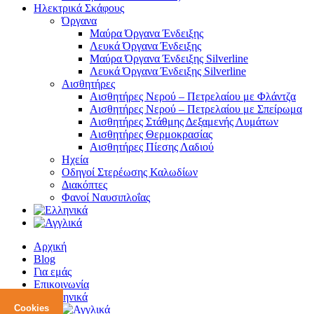
Ηλεκτρικά Σκάφους
Όργανα
Μαύρα Όργανα Ένδειξης
Λευκά Όργανα Ένδειξης
Μαύρα Όργανα Ένδειξης Silverline
Λευκά Όργανα Ένδειξης Silverline
Αισθητήρες
Αισθητήρες Νερού – Πετρελαίου με Φλάντζα
Αισθητήρες Νερού – Πετρελαίου με Σπείρωμα
Αισθητήρες Στάθμης Δεξαμενής Λυμάτων
Αισθητήρες Θερμοκρασίας
Αισθητήρες Πίεσης Λαδιού
Ηχεία
Οδηγοί Στερέωσης Καλωδίων
Διακόπτες
Φανοί Ναυσιπλοΐας
Αρχική
Blog
Για εμάς
Επικοινωνία
Cookies