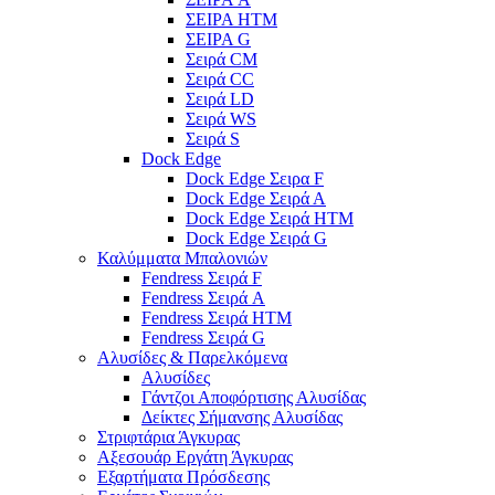
ΣΕΙΡΑ HTM
ΣΕΙΡΑ G
Σειρά CM
Σειρά CC
Σειρά LD
Σειρά WS
Σειρά S
Dock Edge
Dock Edge Σειρα F
Dock Edge Σειρά Α
Dock Edge Σειρά HTM
Dock Edge Σειρά G
Καλύμματα Μπαλονιών
Fendress Σειρά F
Fendress Σειρά A
Fendress Σειρά HTM
Fendress Σειρά G
Αλυσίδες & Παρελκόμενα
Αλυσίδες
Γάντζοι Αποφόρτισης Αλυσίδας
Δείκτες Σήμανσης Αλυσίδας
Στριφτάρια Άγκυρας
Αξεσουάρ Εργάτη Άγκυρας
Εξαρτήματα Πρόσδεσης