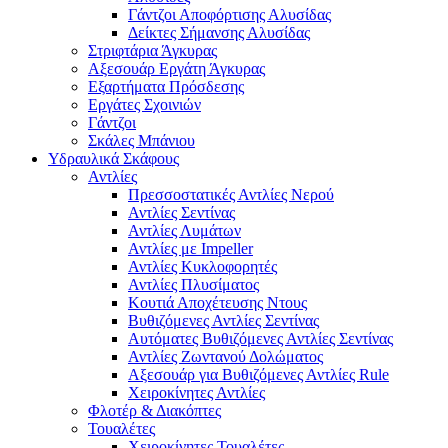
Γάντζοι Αποφόρτισης Αλυσίδας
Δείκτες Σήμανσης Αλυσίδας
Στριφτάρια Άγκυρας
Αξεσουάρ Εργάτη Άγκυρας
Εξαρτήματα Πρόσδεσης
Εργάτες Σχοινιών
Γάντζοι
Σκάλες Μπάνιου
Υδραυλικά Σκάφους
Αντλίες
Πρεσσοστατικές Αντλίες Νερού
Αντλίες Σεντίνας
Αντλίες Λυμάτων
Αντλίες με Impeller
Αντλίες Κυκλοφορητές
Αντλίες Πλυσίματος
Κουτιά Αποχέτευσης Ντους
Βυθιζόμενες Αντλίες Σεντίνας
Αυτόματες Βυθιζόμενες Αντλίες Σεντίνας
Αντλίες Ζωντανού Δολώματος
Αξεσουάρ για Βυθιζόμενες Αντλίες Rule
Χειροκίνητες Αντλίες
Φλοτέρ & Διακόπτες
Τουαλέτες
Χειροκίνητες Τουαλέτες