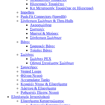
Ηλεκτρικές Τουαλέτες
Κιτ Μετατροπής Τουαλέτας σε Ηλεκτρική
Impellers
Push-Fit Connectors (Speedfit)
Σύνδεσμοι Σωλήνων & Thru-Hulls
Ακροσωλήνια
Συστολές
Μαστοί & Μούφες
Σύνδεσμοι Σωλήνων
Βάνες
Σφαιρικές Βάνες
Τρίοδες Βάνες
Σωλήνες
Σωλήνες PEX
Οδηγοί Στερέωσης Σωλήνων
Σφιγκτήρες
Vented Loops
Φίλτρα Νερού
Accumulator Tanks
Κεφαλές Ντους & Εξαρτήματα
Λάστιχα & Εξαρτήματα
Ρυθμιστές Πίεσης Νερού
Εξοπλισμός Ιστιοπλοϊκού
Εξαρτήματα Καταστρώματος