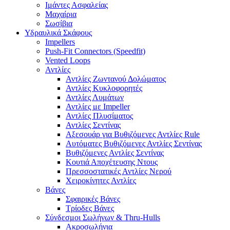
Ιμάντες Ασφαλείας
Μαχαίρια
Σωσίβια
Υδραυλικά Σκάφους
Impellers
Push-Fit Connectors (Speedfit)
Vented Loops
Αντλίες
Αντλίες Ζωντανού Δολώματος
Αντλίες Κυκλοφορητές
Αντλίες Λυμάτων
Αντλίες με Impeller
Αντλίες Πλυσίματος
Αντλίες Σεντίνας
Αξεσουάρ για Βυθιζόμενες Αντλίες Rule
Αυτόματες Βυθιζόμενες Αντλίες Σεντίνας
Βυθιζόμενες Αντλίες Σεντίνας
Κουτιά Αποχέτευσης Ντους
Πρεσσοστατικές Αντλίες Νερού
Χειροκίνητες Αντλίες
Βάνες
Σφαιρικές Βάνες
Τρίοδες Βάνες
Σύνδεσμοι Σωλήνων & Thru-Hulls
Ακροσωλήνια