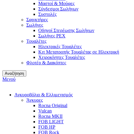
Μαστοί & Μούφες
Σύνδεσμοι Σωλήνων
Συστολές
Σφιγκτήρες
Σωλήνες
Οδηγοί Στερέωσης Σωλήνων
Σωλήνες PEX
Τουαλέτες
Ηλεκτρικές Τουαλέτες
Κιτ Μετατροπής Τουαλέτας σε Ηλεκτρική
Χειροκίνητες Τουαλέτες
Φλοτέρ & Διακόπτες
Αναζήτηση
Μενού
Αγκυροβόλιο & Ελλιμενισμός
Άγκυρες
Rocna Original
Vulcan
Rocna MKII
FOB LIGHT
FOB HP
FOB Rock