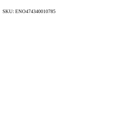
SKU:
ΕΝΟ474340010785