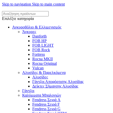
Skip to navigation
Skip to main content
Επιλέξτε κατηγορία
Αγκυροβόλιο & Ελλιμενισμός
Άγκυρες
Danforth
FOB HP
FOB LIGHT
FOB Rock
Fortress
Rocna MKII
Rocna Original
Vulcan
Αλυσίδες & Παρελκόμενα
Αλυσίδες
Γάντζοι Αποφόρτισης Αλυσίδας
Δείκτες Σήμανσης Αλυσίδας
Γάντζοι
Καλύμματα Μπαλονιών
Fendress Σειρά A
Fendress Σειρά F
Fendress Σειρά G