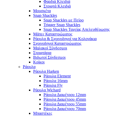
Φαρδιά Κλειδιά
Στριφτά Κλειδιά
Μουσκέτα
Snap Shackles
Snap Shackles με Πείρο
Trigger Snap Shackles
Snap Shackles Ταχείας Απελευθέρωσης
Μάπες Καταστρώματος
Ράουλα & Σχοινοδηγοί για Κολονάκια
Σχοινοδηγοί Καταστρώματος
Μαλακοί Σύνδεσμοι
Στριφτάρια
Βιδωτοί Σύνδεσμοι
Κρίκοι
Ράουλα
Ράουλα Harken
Ράουλα Element
Ράουλα 16mm
Ράουλα Fly
Ράουλα Wichard
Ράουλα Διαμέτρου 12mm
Ράουλα Διαμέτρου 45mm
Ράουλα Διαμέτρου 55mm
Ράουλα Διαμέτρου 70mm
Μπαστέκες