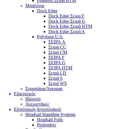
Fendress Σειρά HTM
Μπαλόνια
Dock Edge
Dock Edge Σειρα F
Dock Edge Σειρά G
Dock Edge Σειρά HTM
Dock Edge Σειρά Α
Polyform U.S.
ΣΕΙΡΑ A
Σειρά CC
Σειρά CM
ΣΕΙΡΑ F
ΣΕΙΡΑ G
ΣΕΙΡΑ HTM
Σειρά LD
Σειρά S
Σειρά WS
Στριφτάρια Άγκυρας
Εξαερισμός
Blowers
Ανεμιστήρες
Εξοπλισμός Ιστιοπλοϊκού
Headsail Handling Systems
Headsail Foils
Prefeeders