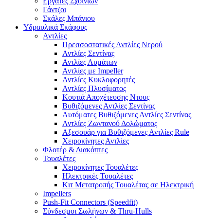
Εργάτες Σχοινιών
Γάντζοι
Σκάλες Μπάνιου
Υδραυλικά Σκάφους
Αντλίες
Πρεσσοστατικές Αντλίες Νερού
Αντλίες Σεντίνας
Αντλίες Λυμάτων
Αντλίες με Impeller
Αντλίες Κυκλοφορητές
Αντλίες Πλυσίματος
Κουτιά Αποχέτευσης Ντους
Βυθιζόμενες Αντλίες Σεντίνας
Αυτόματες Βυθιζόμενες Αντλίες Σεντίνας
Αντλίες Ζωντανού Δολώματος
Αξεσουάρ για Βυθιζόμενες Αντλίες Rule
Χειροκίνητες Αντλίες
Φλοτέρ & Διακόπτες
Τουαλέτες
Χειροκίνητες Τουαλέτες
Ηλεκτρικές Τουαλέτες
Κιτ Μετατροπής Τουαλέτας σε Ηλεκτρική
Impellers
Push-Fit Connectors (Speedfit)
Σύνδεσμοι Σωλήνων & Thru-Hulls