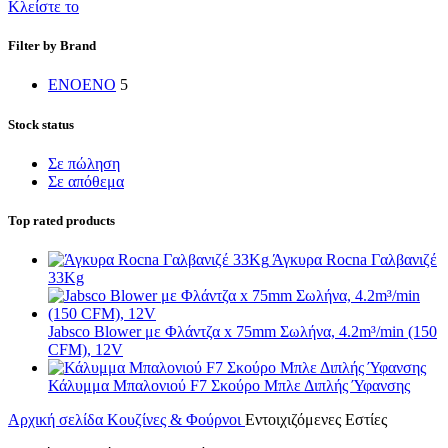
Κλείστε το
Filter by Brand
ENO
ENO
5
Stock status
Σε πώληση
Σε απόθεμα
Top rated products
Άγκυρα Rocna Γαλβανιζέ
33Kg
Jabsco Blower με Φλάντζα x 75mm Σωλήνα, 4.2m³/min (150
CFM), 12V
Κάλυμμα Μπαλονιού F7 Σκούρο Μπλε Διπλής Ύφανσης
Αρχική σελίδα
Κουζίνες & Φούρνοι
Εντοιχιζόμενες Εστίες