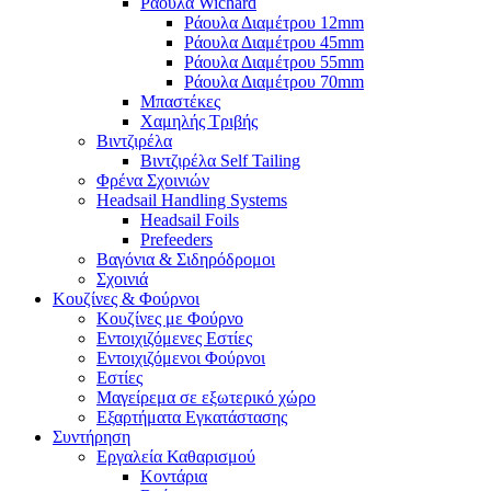
Ράουλα Wichard
Ράουλα Διαμέτρου 12mm
Ράουλα Διαμέτρου 45mm
Ράουλα Διαμέτρου 55mm
Ράουλα Διαμέτρου 70mm
Μπαστέκες
Χαμηλής Τριβής
Βιντζιρέλα
Βιντζιρέλα Self Tailing
Φρένα Σχοινιών
Headsail Handling Systems
Headsail Foils
Prefeeders
Βαγόνια & Σιδηρόδρομοι
Σχοινιά
Κουζίνες & Φούρνοι
Κουζίνες με Φούρνο
Εντοιχιζόμενες Εστίες
Εντοιχιζόμενοι Φούρνοι
Εστίες
Μαγείρεμα σε εξωτερικό χώρο
Εξαρτήματα Εγκατάστασης
Συντήρηση
Εργαλεία Καθαρισμού
Κοντάρια