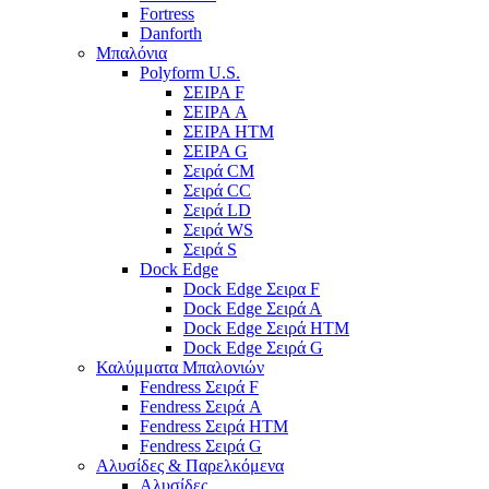
Fortress
Danforth
Μπαλόνια
Polyform U.S.
ΣΕΙΡΑ F
ΣΕΙΡΑ A
ΣΕΙΡΑ HTM
ΣΕΙΡΑ G
Σειρά CM
Σειρά CC
Σειρά LD
Σειρά WS
Σειρά S
Dock Edge
Dock Edge Σειρα F
Dock Edge Σειρά Α
Dock Edge Σειρά HTM
Dock Edge Σειρά G
Καλύμματα Μπαλονιών
Fendress Σειρά F
Fendress Σειρά A
Fendress Σειρά HTM
Fendress Σειρά G
Αλυσίδες & Παρελκόμενα
Αλυσίδες