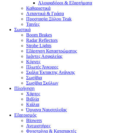
Αλοιφαδόροι & Εξαρτήματα
Καθαριστικά
Λιπαντικά & Γράσα
Προστασία Ξύλου Teak
Ταινίες
Σωστικά
Boom Brakes
Radar Reflectors
Strobe Lights
Εξάρτηση Καταστρώματος
Ιμάντες Ασφαλείας
Κόρνες
Πλωτές Άγκυρες
Σκάλα Έκτακτης Ανάγκης
Σωσίβια
Σωσίβια Σκύλων
Πλοήγηση
Χάρτες
Βιβλία
Κιάλια
Όργανα Ναυσιπλοΐας
Εξαερισμός
Blowers
Ανεμιστήρες
Φινιστρίνια & Καταπακτές