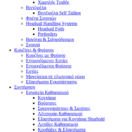
Χαμηλής Τριβής
Βιντζιρέλα
Βιντζιρέλα Self Tailing
Φρένα Σχοινιών
Headsail Handling Systems
Headsail Foils
Prefeeders
Βαγόνια & Σιδηρόδρομοι
Σχοινιά
Κουζίνες & Φούρνοι
Κουζίνες με Φούρνο
Εντοιχιζόμενες Εστίες
Εντοιχιζόμενοι Φούρνοι
Εστίες
Μαγείρεμα σε εξωτερικό χώρο
Εξαρτήματα Εγκατάστασης
Συντήρηση
Εργαλεία Καθαρισμού
Κοντάρια
Βούρτσες
Σφουγγαρίστρες & Σκούπες
Αξεσουάρ Καθαρισμού
Εξαρτήματα για Κοντάρια Shurhold
Λεπίδες Καθαρισμού
Κουβάδες & Εξαρτήματα