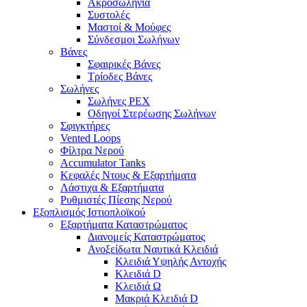
Ακροσωλήνια
Συστολές
Μαστοί & Μούφες
Σύνδεσμοι Σωλήνων
Βάνες
Σφαιρικές Βάνες
Τρίοδες Βάνες
Σωλήνες
Σωλήνες PEX
Οδηγοί Στερέωσης Σωλήνων
Σφιγκτήρες
Vented Loops
Φίλτρα Νερού
Accumulator Tanks
Κεφαλές Ντους & Εξαρτήματα
Λάστιχα & Εξαρτήματα
Ρυθμιστές Πίεσης Νερού
Εξοπλισμός Ιστιοπλοϊκού
Εξαρτήματα Καταστρώματος
Διανομείς Καταστρώματος
Ανοξείδωτα Ναυτικά Κλειδιά
Κλειδιά Υψηλής Αντοχής
Κλειδιά D
Κλειδιά Ω
Μακριά Κλειδιά D