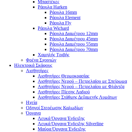
Μπαστέκες
Ράουλα Harken
Ράουλα 16mm
Ράουλα Element
Ράουλα Fly
Ράουλα Wichard
Ράουλα Διαμέτρου 12mm
Ράουλα Διαμέτρου 45mm
Ράουλα Διαμέτρου 55mm
Ράουλα Διαμέτρου 70mm
Χαμηλής Τριβής
Φρένα Σχοινιών
Ηλεκτρικά Σκάφους
Αισθητήρες
Αισθητήρες Θερμοκρασίας
Αισθητήρες Νερού – Πετρελαίου με Σπείρωμα
Αισθητήρες Νερού – Πετρελαίου με Φλάντζα
Αισθητήρες Πίεσης Λαδιού
Αισθητήρες Στάθμης Δεξαμενής Λυμάτων
Ηχεία
Οδηγοί Στερέωσης Καλωδίων
Όργανα
Λευκά Όργανα Ένδειξης
Λευκά Όργανα Ένδειξης Silverline
Μαύρα Όργανα Ένδειξης