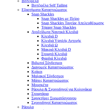
Βιντζιρέλα
Βιντζιρέλα Self Tailing
Εξαρτήματα Καταστρώματος
Snap Shackles
Snap Shackles με Πείρο
Snap Shackles Ταχείας Απελευθέρωσης
Trigger Snap Shackles
Ανοξείδωτα Ναυτικά Κλειδιά
Κλειδιά D
Κλειδιά Υψηλής Αντοχής
Κλειδιά Ω
Μακριά Κλειδιά D
Στριφτά Κλειδιά
Φαρδιά Κλειδιά
Βιδωτοί Σύνδεσμοι
Διανομείς Καταστρώματος
Κρίκοι
Μαλακοί Σύνδεσμοι
Μάπες Καταστρώματος
Μουσκέτα
Ράουλα & Σχοινοδηγοί για Κολονάκια
Στριφτάρια
Σφιγκτήρες Συρματόσχοινου
Σχοινοδηγοί Καταστρώματος
Ράουλα