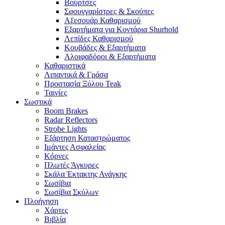
Βούρτσες
Σφουγγαρίστρες & Σκούπες
Αξεσουάρ Καθαρισμού
Εξαρτήματα για Κοντάρια Shurhold
Λεπίδες Καθαρισμού
Κουβάδες & Εξαρτήματα
Αλοιφαδόροι & Εξαρτήματα
Καθαριστικά
Λιπαντικά & Γράσα
Προστασία Ξύλου Teak
Ταινίες
Σωστικά
Boom Brakes
Radar Reflectors
Strobe Lights
Εξάρτηση Καταστρώματος
Ιμάντες Ασφαλείας
Κόρνες
Πλωτές Άγκυρες
Σκάλα Έκτακτης Ανάγκης
Σωσίβια
Σωσίβια Σκύλων
Πλοήγηση
Χάρτες
Βιβλία