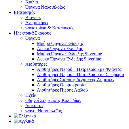
Κιάλια
Όργανα Ναυσιπλοΐας
Εξαερισμός
Blowers
Ανεμιστήρες
Φινιστρίνια & Καταπακτές
Ηλεκτρικά Σκάφους
Όργανα
Μαύρα Όργανα Ένδειξης
Λευκά Όργανα Ένδειξης
Μαύρα Όργανα Ένδειξης Silverline
Λευκά Όργανα Ένδειξης Silverline
Αισθητήρες
Αισθητήρες Νερού – Πετρελαίου με Φλάντζα
Αισθητήρες Νερού – Πετρελαίου με Σπείρωμα
Αισθητήρες Στάθμης Δεξαμενής Λυμάτων
Αισθητήρες Θερμοκρασίας
Αισθητήρες Πίεσης Λαδιού
Ηχεία
Οδηγοί Στερέωσης Καλωδίων
Διακόπτες
Φανοί Ναυσιπλοΐας