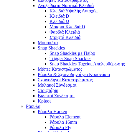
Διανομείς Καταστρώματος
Ανοξείδωτα Ναυτικά Κλειδιά
Κλειδιά Υψηλής Αντοχής
Κλειδιά D
Κλειδιά Ω
Μακριά Κλειδιά D
Φαρδιά Κλειδιά
Στριφτά Κλειδιά
Μουσκέτα
Snap Shackles
Snap Shackles με Πείρο
Trigger Snap Shackles
Snap Shackles Ταχείας Απελευθέρωσης
Μάπες Καταστρώματος
Ράουλα & Σχοινοδηγοί για Κολονάκια
Σχοινοδηγοί Καταστρώματος
Μαλακοί Σύνδεσμοι
Στριφτάρια
Βιδωτοί Σύνδεσμοι
Κρίκοι
Ράουλα
Ράουλα Harken
Ράουλα Element
Ράουλα 16mm
Ράουλα Fly