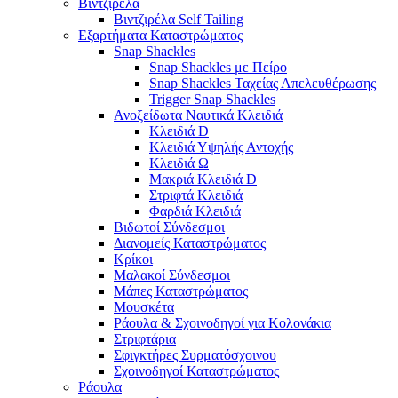
Βιντζιρέλα
Βιντζιρέλα Self Tailing
Εξαρτήματα Καταστρώματος
Snap Shackles
Snap Shackles με Πείρο
Snap Shackles Ταχείας Απελευθέρωσης
Trigger Snap Shackles
Ανοξείδωτα Ναυτικά Κλειδιά
Κλειδιά D
Κλειδιά Υψηλής Αντοχής
Κλειδιά Ω
Μακριά Κλειδιά D
Στριφτά Κλειδιά
Φαρδιά Κλειδιά
Βιδωτοί Σύνδεσμοι
Διανομείς Καταστρώματος
Κρίκοι
Μαλακοί Σύνδεσμοι
Μάπες Καταστρώματος
Μουσκέτα
Ράουλα & Σχοινοδηγοί για Κολονάκια
Στριφτάρια
Σφιγκτήρες Συρματόσχοινου
Σχοινοδηγοί Καταστρώματος
Ράουλα