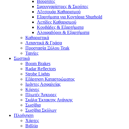
Βούρτσες
Σφουγγαρίστρες & Σκούπες
Αξεσουάρ Καθαρισμού
Εξαρτήματα για Κοντάρια Shurhold
Λεπίδες Καθαρισμού
Κουβάδες & Εξαρτήματα
Αλοιφαδόροι & Εξαρτήματα
Καθαριστικά
Λιπαντικά & Γράσα
Προστασία Ξύλου Teak
Ταινίες
Σωστικά
Boom Brakes
Radar Reflectors
Strobe Lights
Εξάρτηση Καταστρώματος
Ιμάντες Ασφαλείας
Κόρνες
Πλωτές Άγκυρες
Σκάλα Έκτακτης Ανάγκης
Σωσίβια
Σωσίβια Σκύλων
Πλοήγηση
Χάρτες
Βιβλία