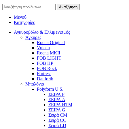
Αναζήτηση
Μενού
Κατηγορίες
Αγκυροβόλιο & Ελλιμενισμός
Άγκυρες
Rocna Original
Vulcan
Rocna MKII
FOB LIGHT
FOB HP
FOB Rock
Fortress
Danforth
Μπαλόνια
Polyform U.S.
ΣΕΙΡΑ F
ΣΕΙΡΑ A
ΣΕΙΡΑ HTM
ΣΕΙΡΑ G
Σειρά CM
Σειρά CC
Σειρά LD