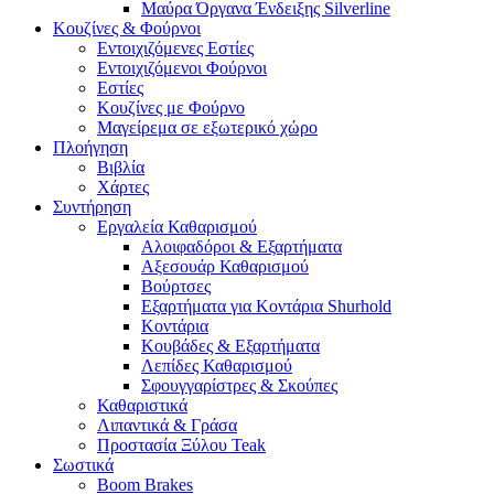
Μαύρα Όργανα Ένδειξης Silverline
Κουζίνες & Φούρνοι
Εντοιχιζόμενες Εστίες
Εντοιχιζόμενοι Φούρνοι
Εστίες
Κουζίνες με Φούρνο
Μαγείρεμα σε εξωτερικό χώρο
Πλοήγηση
Βιβλία
Χάρτες
Συντήρηση
Εργαλεία Καθαρισμού
Αλοιφαδόροι & Εξαρτήματα
Αξεσουάρ Καθαρισμού
Βούρτσες
Εξαρτήματα για Κοντάρια Shurhold
Κοντάρια
Κουβάδες & Εξαρτήματα
Λεπίδες Καθαρισμού
Σφουγγαρίστρες & Σκούπες
Καθαριστικά
Λιπαντικά & Γράσα
Προστασία Ξύλου Teak
Σωστικά
Boom Brakes