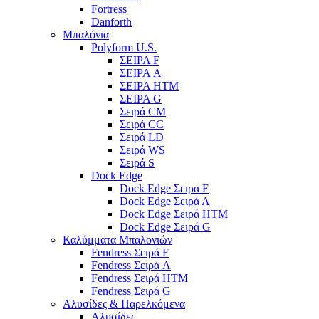
Fortress
Danforth
Μπαλόνια
Polyform U.S.
ΣΕΙΡΑ F
ΣΕΙΡΑ A
ΣΕΙΡΑ HTM
ΣΕΙΡΑ G
Σειρά CM
Σειρά CC
Σειρά LD
Σειρά WS
Σειρά S
Dock Edge
Dock Edge Σειρα F
Dock Edge Σειρά Α
Dock Edge Σειρά HTM
Dock Edge Σειρά G
Καλύμματα Μπαλονιών
Fendress Σειρά F
Fendress Σειρά A
Fendress Σειρά HTM
Fendress Σειρά G
Αλυσίδες & Παρελκόμενα
Αλυσίδες