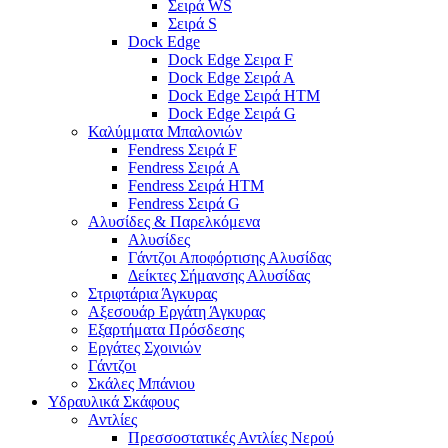
Σειρά WS
Σειρά S
Dock Edge
Dock Edge Σειρα F
Dock Edge Σειρά Α
Dock Edge Σειρά HTM
Dock Edge Σειρά G
Καλύμματα Μπαλονιών
Fendress Σειρά F
Fendress Σειρά A
Fendress Σειρά HTM
Fendress Σειρά G
Αλυσίδες & Παρελκόμενα
Αλυσίδες
Γάντζοι Αποφόρτισης Αλυσίδας
Δείκτες Σήμανσης Αλυσίδας
Στριφτάρια Άγκυρας
Αξεσουάρ Εργάτη Άγκυρας
Εξαρτήματα Πρόσδεσης
Εργάτες Σχοινιών
Γάντζοι
Σκάλες Μπάνιου
Υδραυλικά Σκάφους
Αντλίες
Πρεσσοστατικές Αντλίες Νερού