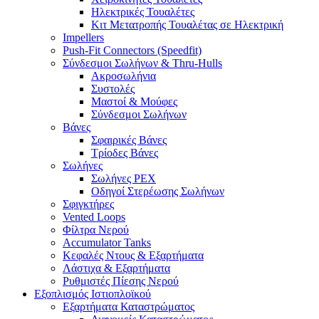
Ηλεκτρικές Τουαλέτες
Κιτ Μετατροπής Τουαλέτας σε Ηλεκτρική
Impellers
Push-Fit Connectors (Speedfit)
Σύνδεσμοι Σωλήνων & Thru-Hulls
Ακροσωλήνια
Συστολές
Μαστοί & Μούφες
Σύνδεσμοι Σωλήνων
Βάνες
Σφαιρικές Βάνες
Τρίοδες Βάνες
Σωλήνες
Σωλήνες PEX
Οδηγοί Στερέωσης Σωλήνων
Σφιγκτήρες
Vented Loops
Φίλτρα Νερού
Accumulator Tanks
Κεφαλές Ντους & Εξαρτήματα
Λάστιχα & Εξαρτήματα
Ρυθμιστές Πίεσης Νερού
Εξοπλισμός Ιστιοπλοϊκού
Εξαρτήματα Καταστρώματος