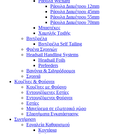
Ράουλα Wichard
Ράουλα Διαμέτρου 12mm
Ράουλα Διαμέτρου 45mm
Ράουλα Διαμέτρου 55mm
Ράουλα Διαμέτρου 70mm
Μπαστέκες
Χαμηλής Τριβής
Βιντζιρέλα
Βιντζιρέλα Self Tailing
Φρένα Σχοινιών
Headsail Handling Systems
Headsail Foils
Prefeeders
Βαγόνια & Σιδηρόδρομοι
Σχοινιά
Κουζίνες & Φούρνοι
Κουζίνες με Φούρνο
Εντοιχιζόμενες Εστίες
Εντοιχιζόμενοι Φούρνοι
Εστίες
Μαγείρεμα σε εξωτερικό χώρο
Εξαρτήματα Εγκατάστασης
Συντήρηση
Εργαλεία Καθαρισμού
Κοντάρια