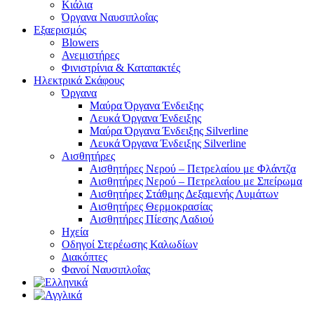
Κιάλια
Όργανα Ναυσιπλοΐας
Εξαερισμός
Blowers
Ανεμιστήρες
Φινιστρίνια & Καταπακτές
Ηλεκτρικά Σκάφους
Όργανα
Μαύρα Όργανα Ένδειξης
Λευκά Όργανα Ένδειξης
Μαύρα Όργανα Ένδειξης Silverline
Λευκά Όργανα Ένδειξης Silverline
Αισθητήρες
Αισθητήρες Νερού – Πετρελαίου με Φλάντζα
Αισθητήρες Νερού – Πετρελαίου με Σπείρωμα
Αισθητήρες Στάθμης Δεξαμενής Λυμάτων
Αισθητήρες Θερμοκρασίας
Αισθητήρες Πίεσης Λαδιού
Ηχεία
Οδηγοί Στερέωσης Καλωδίων
Διακόπτες
Φανοί Ναυσιπλοΐας