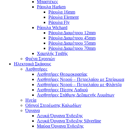
Μπαστέκες
Ράουλα Harken
Ράουλα 16mm
Ράουλα Element
Ράουλα Fly
Ράουλα Wichard
Ράουλα Διαμέτρου 12mm
Ράουλα Διαμέτρου 45mm
Ράουλα Διαμέτρου 55mm
Ράουλα Διαμέτρου 70mm
Χαμηλής Τριβής
Φρένα Σχοινιών
Ηλεκτρικά Σκάφους
Αισθητήρες
Αισθητήρες Θερμοκρασίας
Αισθητήρες Νερού – Πετρελαίου με Σπείρωμα
Αισθητήρες Νερού – Πετρελαίου με Φλάντζα
Αισθητήρες Πίεσης Λαδιού
Αισθητήρες Στάθμης Δεξαμενής Λυμάτων
Ηχεία
Οδηγοί Στερέωσης Καλωδίων
Όργανα
Λευκά Όργανα Ένδειξης
Λευκά Όργανα Ένδειξης Silverline
Μαύρα Όργανα Ένδειξης