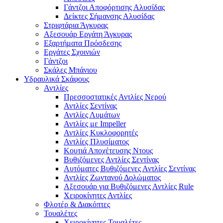
Γάντζοι Αποφόρτισης Αλυσίδας
Δείκτες Σήμανσης Αλυσίδας
Στριφτάρια Άγκυρας
Αξεσουάρ Εργάτη Άγκυρας
Εξαρτήματα Πρόσδεσης
Εργάτες Σχοινιών
Γάντζοι
Σκάλες Μπάνιου
Υδραυλικά Σκάφους
Αντλίες
Πρεσσοστατικές Αντλίες Νερού
Αντλίες Σεντίνας
Αντλίες Λυμάτων
Αντλίες με Impeller
Αντλίες Κυκλοφορητές
Αντλίες Πλυσίματος
Κουτιά Αποχέτευσης Ντους
Βυθιζόμενες Αντλίες Σεντίνας
Αυτόματες Βυθιζόμενες Αντλίες Σεντίνας
Αντλίες Ζωντανού Δολώματος
Αξεσουάρ για Βυθιζόμενες Αντλίες Rule
Χειροκίνητες Αντλίες
Φλοτέρ & Διακόπτες
Τουαλέτες
Χειροκίνητες Τουαλέτες