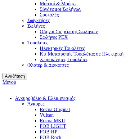
Μαστοί & Μούφες
Σύνδεσμοι Σωλήνων
Συστολές
Σφιγκτήρες
Σωλήνες
Οδηγοί Στερέωσης Σωλήνων
Σωλήνες PEX
Τουαλέτες
Ηλεκτρικές Τουαλέτες
Κιτ Μετατροπής Τουαλέτας σε Ηλεκτρική
Χειροκίνητες Τουαλέτες
Φλοτέρ & Διακόπτες
Αναζήτηση
Μενού
Αγκυροβόλιο & Ελλιμενισμός
Άγκυρες
Rocna Original
Vulcan
Rocna MKII
FOB LIGHT
FOB HP
FOB Rock