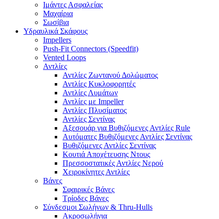
Ιμάντες Ασφαλείας
Μαχαίρια
Σωσίβια
Υδραυλικά Σκάφους
Impellers
Push-Fit Connectors (Speedfit)
Vented Loops
Αντλίες
Αντλίες Ζωντανού Δολώματος
Αντλίες Κυκλοφορητές
Αντλίες Λυμάτων
Αντλίες με Impeller
Αντλίες Πλυσίματος
Αντλίες Σεντίνας
Αξεσουάρ για Βυθιζόμενες Αντλίες Rule
Αυτόματες Βυθιζόμενες Αντλίες Σεντίνας
Βυθιζόμενες Αντλίες Σεντίνας
Κουτιά Αποχέτευσης Ντους
Πρεσσοστατικές Αντλίες Νερού
Χειροκίνητες Αντλίες
Βάνες
Σφαιρικές Βάνες
Τρίοδες Βάνες
Σύνδεσμοι Σωλήνων & Thru-Hulls
Ακροσωλήνια