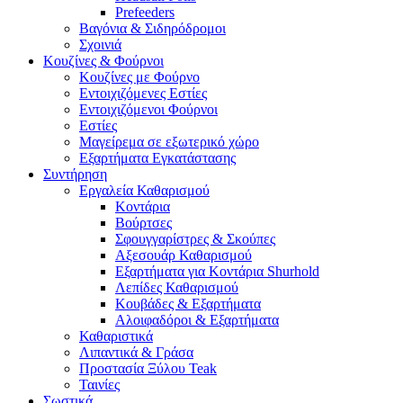
Prefeeders
Βαγόνια & Σιδηρόδρομοι
Σχοινιά
Κουζίνες & Φούρνοι
Κουζίνες με Φούρνο
Εντοιχιζόμενες Εστίες
Εντοιχιζόμενοι Φούρνοι
Εστίες
Μαγείρεμα σε εξωτερικό χώρο
Εξαρτήματα Εγκατάστασης
Συντήρηση
Εργαλεία Καθαρισμού
Κοντάρια
Βούρτσες
Σφουγγαρίστρες & Σκούπες
Αξεσουάρ Καθαρισμού
Εξαρτήματα για Κοντάρια Shurhold
Λεπίδες Καθαρισμού
Κουβάδες & Εξαρτήματα
Αλοιφαδόροι & Εξαρτήματα
Καθαριστικά
Λιπαντικά & Γράσα
Προστασία Ξύλου Teak
Ταινίες
Σωστικά