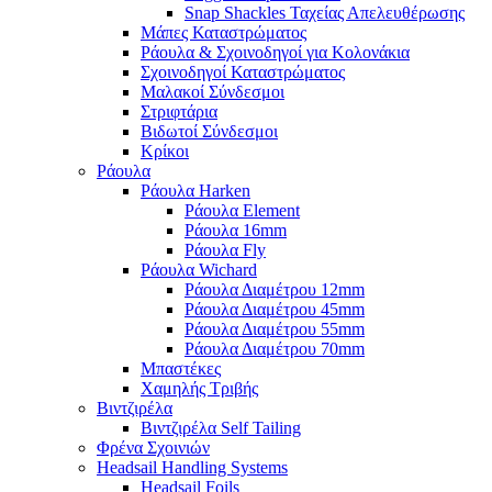
Snap Shackles Ταχείας Απελευθέρωσης
Μάπες Καταστρώματος
Ράουλα & Σχοινοδηγοί για Κολονάκια
Σχοινοδηγοί Καταστρώματος
Μαλακοί Σύνδεσμοι
Στριφτάρια
Βιδωτοί Σύνδεσμοι
Κρίκοι
Ράουλα
Ράουλα Harken
Ράουλα Element
Ράουλα 16mm
Ράουλα Fly
Ράουλα Wichard
Ράουλα Διαμέτρου 12mm
Ράουλα Διαμέτρου 45mm
Ράουλα Διαμέτρου 55mm
Ράουλα Διαμέτρου 70mm
Μπαστέκες
Χαμηλής Τριβής
Βιντζιρέλα
Βιντζιρέλα Self Tailing
Φρένα Σχοινιών
Headsail Handling Systems
Headsail Foils