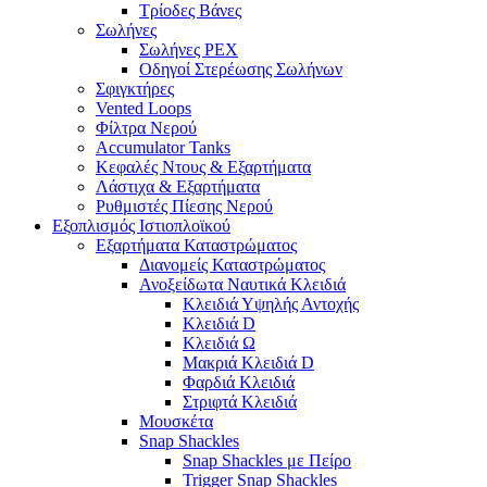
Τρίοδες Βάνες
Σωλήνες
Σωλήνες PEX
Οδηγοί Στερέωσης Σωλήνων
Σφιγκτήρες
Vented Loops
Φίλτρα Νερού
Accumulator Tanks
Κεφαλές Ντους & Εξαρτήματα
Λάστιχα & Εξαρτήματα
Ρυθμιστές Πίεσης Νερού
Εξοπλισμός Ιστιοπλοϊκού
Εξαρτήματα Καταστρώματος
Διανομείς Καταστρώματος
Ανοξείδωτα Ναυτικά Κλειδιά
Κλειδιά Υψηλής Αντοχής
Κλειδιά D
Κλειδιά Ω
Μακριά Κλειδιά D
Φαρδιά Κλειδιά
Στριφτά Κλειδιά
Μουσκέτα
Snap Shackles
Snap Shackles με Πείρο
Trigger Snap Shackles