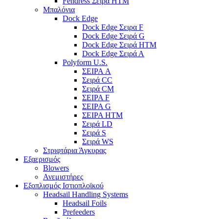
Fendress Σειρά HTM
Μπαλόνια
Dock Edge
Dock Edge Σειρα F
Dock Edge Σειρά G
Dock Edge Σειρά HTM
Dock Edge Σειρά Α
Polyform U.S.
ΣΕΙΡΑ A
Σειρά CC
Σειρά CM
ΣΕΙΡΑ F
ΣΕΙΡΑ G
ΣΕΙΡΑ HTM
Σειρά LD
Σειρά S
Σειρά WS
Στριφτάρια Άγκυρας
Εξαερισμός
Blowers
Ανεμιστήρες
Εξοπλισμός Ιστιοπλοϊκού
Headsail Handling Systems
Headsail Foils
Prefeeders