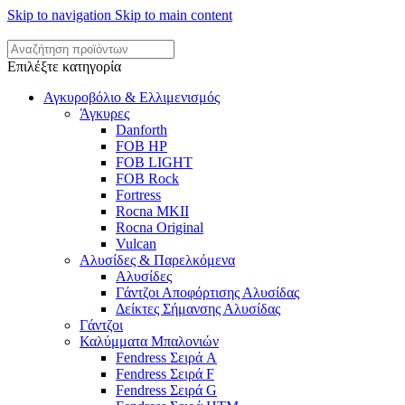
Skip to navigation
Skip to main content
Επιλέξτε κατηγορία
Αγκυροβόλιο & Ελλιμενισμός
Άγκυρες
Danforth
FOB HP
FOB LIGHT
FOB Rock
Fortress
Rocna MKII
Rocna Original
Vulcan
Αλυσίδες & Παρελκόμενα
Αλυσίδες
Γάντζοι Αποφόρτισης Αλυσίδας
Δείκτες Σήμανσης Αλυσίδας
Γάντζοι
Καλύμματα Μπαλονιών
Fendress Σειρά A
Fendress Σειρά F
Fendress Σειρά G