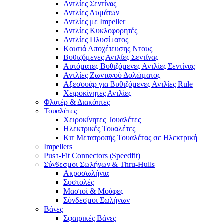
Αντλίες Σεντίνας
Αντλίες Λυμάτων
Αντλίες με Impeller
Αντλίες Κυκλοφορητές
Αντλίες Πλυσίματος
Κουτιά Αποχέτευσης Ντους
Βυθιζόμενες Αντλίες Σεντίνας
Αυτόματες Βυθιζόμενες Αντλίες Σεντίνας
Αντλίες Ζωντανού Δολώματος
Αξεσουάρ για Βυθιζόμενες Αντλίες Rule
Χειροκίνητες Αντλίες
Φλοτέρ & Διακόπτες
Τουαλέτες
Χειροκίνητες Τουαλέτες
Ηλεκτρικές Τουαλέτες
Κιτ Μετατροπής Τουαλέτας σε Ηλεκτρική
Impellers
Push-Fit Connectors (Speedfit)
Σύνδεσμοι Σωλήνων & Thru-Hulls
Ακροσωλήνια
Συστολές
Μαστοί & Μούφες
Σύνδεσμοι Σωλήνων
Βάνες
Σφαιρικές Βάνες