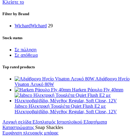
Κλείστε το
Filter by Brand
Wichard
Wichard
29
Stock status
Σε πώληση
Σε απόθεμα
Top rated products
Αδιάβροχo Ηχείo
Visaton Λευκό 80W
Harken Ράουλο Fly 40mm
Jabsco Ηλεκτρική Τουαλέτα Quiet Flush E2 με
Ηλεκτροβαλβίδα, Μέγεθος Regular, Soft Close, 12V
Αρχική σελίδα
Εξοπλισμός Ιστιοπλοϊκού
Εξαρτήματα
Καταστρώματος
Snap Shackles
Εμφάνιση πλευρικής μπάρας