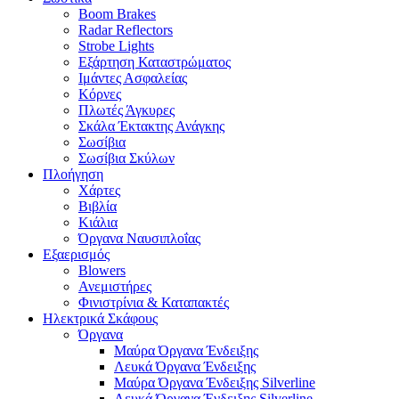
Boom Brakes
Radar Reflectors
Strobe Lights
Εξάρτηση Καταστρώματος
Ιμάντες Ασφαλείας
Κόρνες
Πλωτές Άγκυρες
Σκάλα Έκτακτης Ανάγκης
Σωσίβια
Σωσίβια Σκύλων
Πλοήγηση
Χάρτες
Βιβλία
Κιάλια
Όργανα Ναυσιπλοΐας
Εξαερισμός
Blowers
Ανεμιστήρες
Φινιστρίνια & Καταπακτές
Ηλεκτρικά Σκάφους
Όργανα
Μαύρα Όργανα Ένδειξης
Λευκά Όργανα Ένδειξης
Μαύρα Όργανα Ένδειξης Silverline
Λευκά Όργανα Ένδειξης Silverline