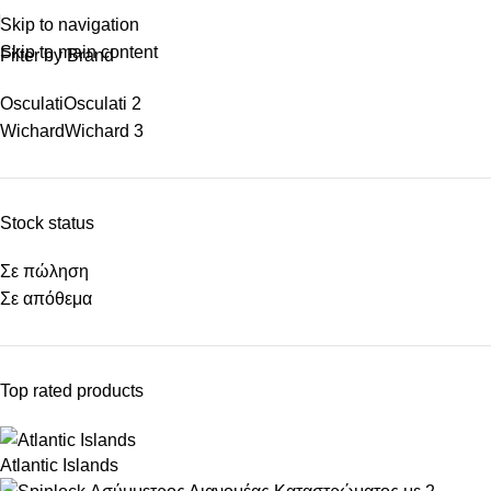
Skip to navigation
Skip to main content
Filter by Brand
Osculati
Osculati
2
Wichard
Wichard
3
Stock status
Σε πώληση
Σε απόθεμα
Top rated products
Atlantic Islands