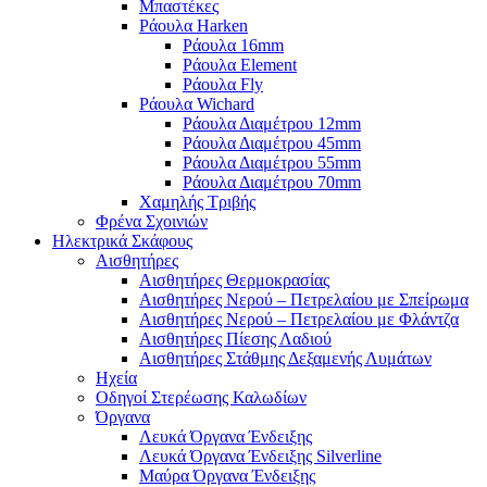
Μπαστέκες
Ράουλα Harken
Ράουλα 16mm
Ράουλα Element
Ράουλα Fly
Ράουλα Wichard
Ράουλα Διαμέτρου 12mm
Ράουλα Διαμέτρου 45mm
Ράουλα Διαμέτρου 55mm
Ράουλα Διαμέτρου 70mm
Χαμηλής Τριβής
Φρένα Σχοινιών
Ηλεκτρικά Σκάφους
Αισθητήρες
Αισθητήρες Θερμοκρασίας
Αισθητήρες Νερού – Πετρελαίου με Σπείρωμα
Αισθητήρες Νερού – Πετρελαίου με Φλάντζα
Αισθητήρες Πίεσης Λαδιού
Αισθητήρες Στάθμης Δεξαμενής Λυμάτων
Ηχεία
Οδηγοί Στερέωσης Καλωδίων
Όργανα
Λευκά Όργανα Ένδειξης
Λευκά Όργανα Ένδειξης Silverline
Μαύρα Όργανα Ένδειξης