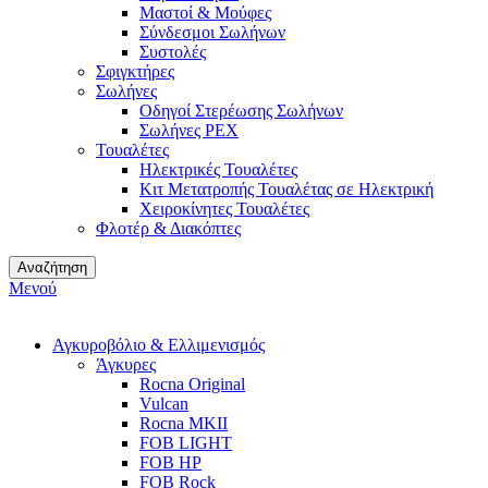
Μαστοί & Μούφες
Σύνδεσμοι Σωλήνων
Συστολές
Σφιγκτήρες
Σωλήνες
Οδηγοί Στερέωσης Σωλήνων
Σωλήνες PEX
Τουαλέτες
Ηλεκτρικές Τουαλέτες
Κιτ Μετατροπής Τουαλέτας σε Ηλεκτρική
Χειροκίνητες Τουαλέτες
Φλοτέρ & Διακόπτες
Αναζήτηση
Μενού
Αγκυροβόλιο & Ελλιμενισμός
Άγκυρες
Rocna Original
Vulcan
Rocna MKII
FOB LIGHT
FOB HP
FOB Rock