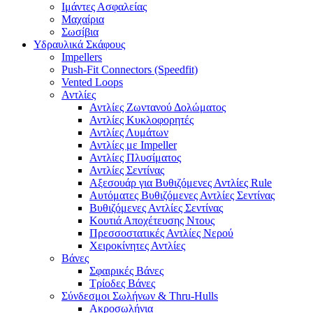
Ιμάντες Ασφαλείας
Μαχαίρια
Σωσίβια
Υδραυλικά Σκάφους
Impellers
Push-Fit Connectors (Speedfit)
Vented Loops
Αντλίες
Αντλίες Ζωντανού Δολώματος
Αντλίες Κυκλοφορητές
Αντλίες Λυμάτων
Αντλίες με Impeller
Αντλίες Πλυσίματος
Αντλίες Σεντίνας
Αξεσουάρ για Βυθιζόμενες Αντλίες Rule
Αυτόματες Βυθιζόμενες Αντλίες Σεντίνας
Βυθιζόμενες Αντλίες Σεντίνας
Κουτιά Αποχέτευσης Ντους
Πρεσσοστατικές Αντλίες Νερού
Χειροκίνητες Αντλίες
Βάνες
Σφαιρικές Βάνες
Τρίοδες Βάνες
Σύνδεσμοι Σωλήνων & Thru-Hulls
Ακροσωλήνια