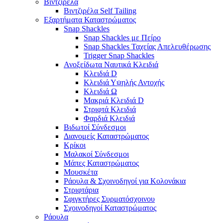
Βιντζιρέλα
Βιντζιρέλα Self Tailing
Εξαρτήματα Καταστρώματος
Snap Shackles
Snap Shackles με Πείρο
Snap Shackles Ταχείας Απελευθέρωσης
Trigger Snap Shackles
Ανοξείδωτα Ναυτικά Κλειδιά
Κλειδιά D
Κλειδιά Υψηλής Αντοχής
Κλειδιά Ω
Μακριά Κλειδιά D
Στριφτά Κλειδιά
Φαρδιά Κλειδιά
Βιδωτοί Σύνδεσμοι
Διανομείς Καταστρώματος
Κρίκοι
Μαλακοί Σύνδεσμοι
Μάπες Καταστρώματος
Μουσκέτα
Ράουλα & Σχοινοδηγοί για Κολονάκια
Στριφτάρια
Σφιγκτήρες Συρματόσχοινου
Σχοινοδηγοί Καταστρώματος
Ράουλα