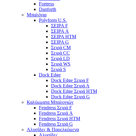
Fortress
Danforth
Μπαλόνια
Polyform U.S.
ΣΕΙΡΑ F
ΣΕΙΡΑ A
ΣΕΙΡΑ HTM
ΣΕΙΡΑ G
Σειρά CM
Σειρά CC
Σειρά LD
Σειρά WS
Σειρά S
Dock Edge
Dock Edge Σειρα F
Dock Edge Σειρά Α
Dock Edge Σειρά HTM
Dock Edge Σειρά G
Καλύμματα Μπαλονιών
Fendress Σειρά F
Fendress Σειρά A
Fendress Σειρά HTM
Fendress Σειρά G
Αλυσίδες & Παρελκόμενα
Αλυσίδες