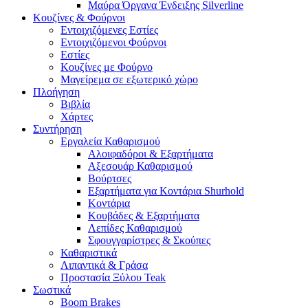
Μαύρα Όργανα Ένδειξης Silverline
Κουζίνες & Φούρνοι
Εντοιχιζόμενες Εστίες
Εντοιχιζόμενοι Φούρνοι
Εστίες
Κουζίνες με Φούρνο
Μαγείρεμα σε εξωτερικό χώρο
Πλοήγηση
Βιβλία
Χάρτες
Συντήρηση
Εργαλεία Καθαρισμού
Αλοιφαδόροι & Εξαρτήματα
Αξεσουάρ Καθαρισμού
Βούρτσες
Εξαρτήματα για Κοντάρια Shurhold
Κοντάρια
Κουβάδες & Εξαρτήματα
Λεπίδες Καθαρισμού
Σφουγγαρίστρες & Σκούπες
Καθαριστικά
Λιπαντικά & Γράσα
Προστασία Ξύλου Teak
Σωστικά
Boom Brakes