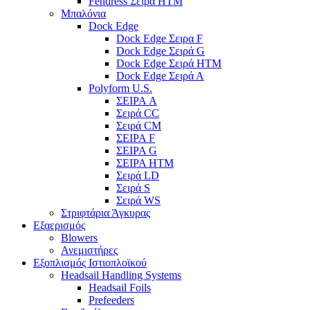
Fendress Σειρά HTM
Μπαλόνια
Dock Edge
Dock Edge Σειρα F
Dock Edge Σειρά G
Dock Edge Σειρά HTM
Dock Edge Σειρά Α
Polyform U.S.
ΣΕΙΡΑ A
Σειρά CC
Σειρά CM
ΣΕΙΡΑ F
ΣΕΙΡΑ G
ΣΕΙΡΑ HTM
Σειρά LD
Σειρά S
Σειρά WS
Στριφτάρια Άγκυρας
Εξαερισμός
Blowers
Ανεμιστήρες
Εξοπλισμός Ιστιοπλοϊκού
Headsail Handling Systems
Headsail Foils
Prefeeders