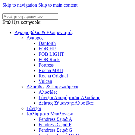
Skip to navigation
Skip to main content
Επιλέξτε κατηγορία
Αγκυροβόλιο & Ελλιμενισμός
Άγκυρες
Danforth
FOB HP
FOB LIGHT
FOB Rock
Fortress
Rocna MKII
Rocna Original
Vulcan
Αλυσίδες & Παρελκόμενα
Αλυσίδες
Γάντζοι Αποφόρτισης Αλυσίδας
Δείκτες Σήμανσης Αλυσίδας
Γάντζοι
Καλύμματα Μπαλονιών
Fendress Σειρά A
Fendress Σειρά F
Fendress Σειρά G