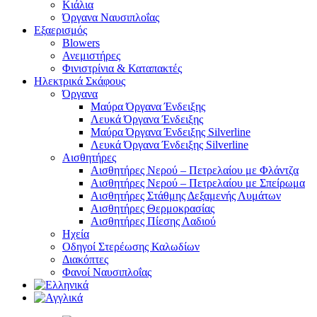
Κιάλια
Όργανα Ναυσιπλοΐας
Εξαερισμός
Blowers
Ανεμιστήρες
Φινιστρίνια & Καταπακτές
Ηλεκτρικά Σκάφους
Όργανα
Μαύρα Όργανα Ένδειξης
Λευκά Όργανα Ένδειξης
Μαύρα Όργανα Ένδειξης Silverline
Λευκά Όργανα Ένδειξης Silverline
Αισθητήρες
Αισθητήρες Νερού – Πετρελαίου με Φλάντζα
Αισθητήρες Νερού – Πετρελαίου με Σπείρωμα
Αισθητήρες Στάθμης Δεξαμενής Λυμάτων
Αισθητήρες Θερμοκρασίας
Αισθητήρες Πίεσης Λαδιού
Ηχεία
Οδηγοί Στερέωσης Καλωδίων
Διακόπτες
Φανοί Ναυσιπλοΐας