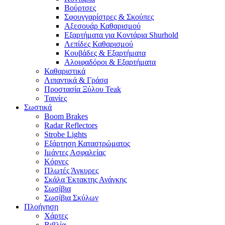
Βούρτσες
Σφουγγαρίστρες & Σκούπες
Αξεσουάρ Καθαρισμού
Εξαρτήματα για Κοντάρια Shurhold
Λεπίδες Καθαρισμού
Κουβάδες & Εξαρτήματα
Αλοιφαδόροι & Εξαρτήματα
Καθαριστικά
Λιπαντικά & Γράσα
Προστασία Ξύλου Teak
Ταινίες
Σωστικά
Boom Brakes
Radar Reflectors
Strobe Lights
Εξάρτηση Καταστρώματος
Ιμάντες Ασφαλείας
Κόρνες
Πλωτές Άγκυρες
Σκάλα Έκτακτης Ανάγκης
Σωσίβια
Σωσίβια Σκύλων
Πλοήγηση
Χάρτες
Βιβλία