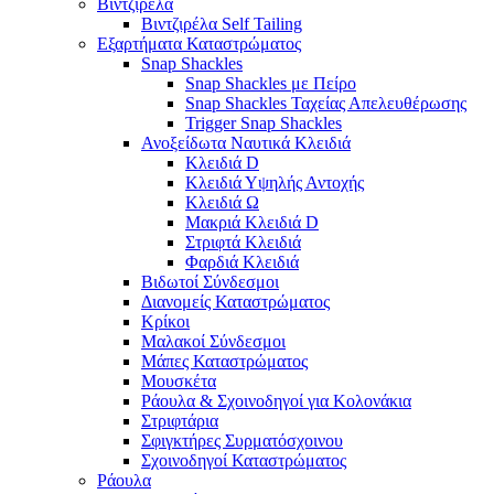
Βιντζιρέλα
Βιντζιρέλα Self Tailing
Εξαρτήματα Καταστρώματος
Snap Shackles
Snap Shackles με Πείρο
Snap Shackles Ταχείας Απελευθέρωσης
Trigger Snap Shackles
Ανοξείδωτα Ναυτικά Κλειδιά
Κλειδιά D
Κλειδιά Υψηλής Αντοχής
Κλειδιά Ω
Μακριά Κλειδιά D
Στριφτά Κλειδιά
Φαρδιά Κλειδιά
Βιδωτοί Σύνδεσμοι
Διανομείς Καταστρώματος
Κρίκοι
Μαλακοί Σύνδεσμοι
Μάπες Καταστρώματος
Μουσκέτα
Ράουλα & Σχοινοδηγοί για Κολονάκια
Στριφτάρια
Σφιγκτήρες Συρματόσχοινου
Σχοινοδηγοί Καταστρώματος
Ράουλα