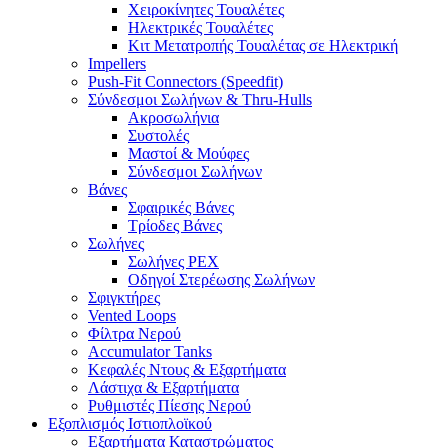
Χειροκίνητες Τουαλέτες
Ηλεκτρικές Τουαλέτες
Κιτ Μετατροπής Τουαλέτας σε Ηλεκτρική
Impellers
Push-Fit Connectors (Speedfit)
Σύνδεσμοι Σωλήνων & Thru-Hulls
Ακροσωλήνια
Συστολές
Μαστοί & Μούφες
Σύνδεσμοι Σωλήνων
Βάνες
Σφαιρικές Βάνες
Τρίοδες Βάνες
Σωλήνες
Σωλήνες PEX
Οδηγοί Στερέωσης Σωλήνων
Σφιγκτήρες
Vented Loops
Φίλτρα Νερού
Accumulator Tanks
Κεφαλές Ντους & Εξαρτήματα
Λάστιχα & Εξαρτήματα
Ρυθμιστές Πίεσης Νερού
Εξοπλισμός Ιστιοπλοϊκού
Εξαρτήματα Καταστρώματος