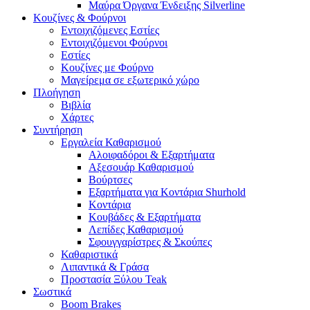
Μαύρα Όργανα Ένδειξης Silverline
Κουζίνες & Φούρνοι
Εντοιχιζόμενες Εστίες
Εντοιχιζόμενοι Φούρνοι
Εστίες
Κουζίνες με Φούρνο
Μαγείρεμα σε εξωτερικό χώρο
Πλοήγηση
Βιβλία
Χάρτες
Συντήρηση
Εργαλεία Καθαρισμού
Αλοιφαδόροι & Εξαρτήματα
Αξεσουάρ Καθαρισμού
Βούρτσες
Εξαρτήματα για Κοντάρια Shurhold
Κοντάρια
Κουβάδες & Εξαρτήματα
Λεπίδες Καθαρισμού
Σφουγγαρίστρες & Σκούπες
Καθαριστικά
Λιπαντικά & Γράσα
Προστασία Ξύλου Teak
Σωστικά
Boom Brakes