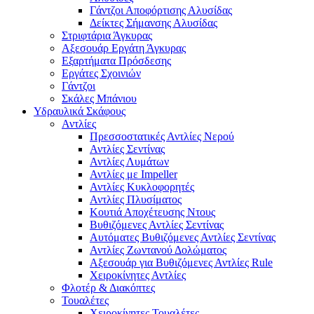
Γάντζοι Αποφόρτισης Αλυσίδας
Δείκτες Σήμανσης Αλυσίδας
Στριφτάρια Άγκυρας
Αξεσουάρ Εργάτη Άγκυρας
Εξαρτήματα Πρόσδεσης
Εργάτες Σχοινιών
Γάντζοι
Σκάλες Μπάνιου
Υδραυλικά Σκάφους
Αντλίες
Πρεσσοστατικές Αντλίες Νερού
Αντλίες Σεντίνας
Αντλίες Λυμάτων
Αντλίες με Impeller
Αντλίες Κυκλοφορητές
Αντλίες Πλυσίματος
Κουτιά Αποχέτευσης Ντους
Βυθιζόμενες Αντλίες Σεντίνας
Αυτόματες Βυθιζόμενες Αντλίες Σεντίνας
Αντλίες Ζωντανού Δολώματος
Αξεσουάρ για Βυθιζόμενες Αντλίες Rule
Χειροκίνητες Αντλίες
Φλοτέρ & Διακόπτες
Τουαλέτες
Χειροκίνητες Τουαλέτες