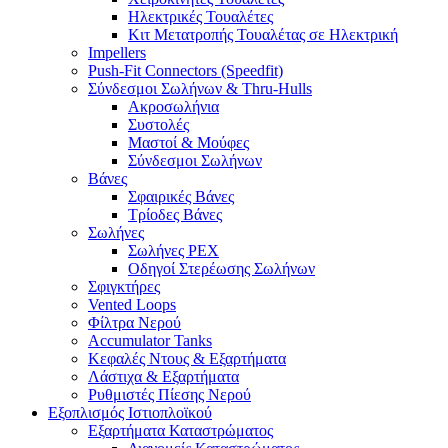
Ηλεκτρικές Τουαλέτες
Κιτ Μετατροπής Τουαλέτας σε Ηλεκτρική
Impellers
Push-Fit Connectors (Speedfit)
Σύνδεσμοι Σωλήνων & Thru-Hulls
Ακροσωλήνια
Συστολές
Μαστοί & Μούφες
Σύνδεσμοι Σωλήνων
Βάνες
Σφαιρικές Βάνες
Τρίοδες Βάνες
Σωλήνες
Σωλήνες PEX
Οδηγοί Στερέωσης Σωλήνων
Σφιγκτήρες
Vented Loops
Φίλτρα Νερού
Accumulator Tanks
Κεφαλές Ντους & Εξαρτήματα
Λάστιχα & Εξαρτήματα
Ρυθμιστές Πίεσης Νερού
Εξοπλισμός Ιστιοπλοϊκού
Εξαρτήματα Καταστρώματος