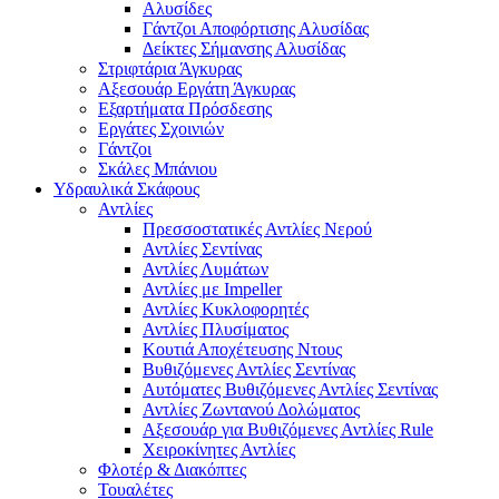
Αλυσίδες
Γάντζοι Αποφόρτισης Αλυσίδας
Δείκτες Σήμανσης Αλυσίδας
Στριφτάρια Άγκυρας
Αξεσουάρ Εργάτη Άγκυρας
Εξαρτήματα Πρόσδεσης
Εργάτες Σχοινιών
Γάντζοι
Σκάλες Μπάνιου
Υδραυλικά Σκάφους
Αντλίες
Πρεσσοστατικές Αντλίες Νερού
Αντλίες Σεντίνας
Αντλίες Λυμάτων
Αντλίες με Impeller
Αντλίες Κυκλοφορητές
Αντλίες Πλυσίματος
Κουτιά Αποχέτευσης Ντους
Βυθιζόμενες Αντλίες Σεντίνας
Αυτόματες Βυθιζόμενες Αντλίες Σεντίνας
Αντλίες Ζωντανού Δολώματος
Αξεσουάρ για Βυθιζόμενες Αντλίες Rule
Χειροκίνητες Αντλίες
Φλοτέρ & Διακόπτες
Τουαλέτες