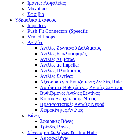
Ιμάντες Ασφαλείας
Μαχαίρια
Σωσίβια
Υδραυλικά Σκάφους
Impellers
Push-Fit Connectors (Speedfit)
Vented Loops
Αντλίες
Αντλίες Ζωντανού Δολώματος
Αντλίες Κυκλοφορητές
Αντλίες Λυμάτων
Αντλίες με Impeller
Αντλίες Πλυσίματος
Αντλίες Σεντίνας
Αξεσουάρ για Βυθιζόμενες Αντλίες Rule
Αυτόματες Βυθιζόμενες Αντλίες Σεντίνας
Βυθιζόμενες Αντλίες Σεντίνας
Κουτιά Αποχέτευσης Ντους
Πρεσσοστατικές Αντλίες Νερού
Χειροκίνητες Αντλίες
Βάνες
Σφαιρικές Βάνες
Τρίοδες Βάνες
Σύνδεσμοι Σωλήνων & Thru-Hulls
Ακροσωλήνια