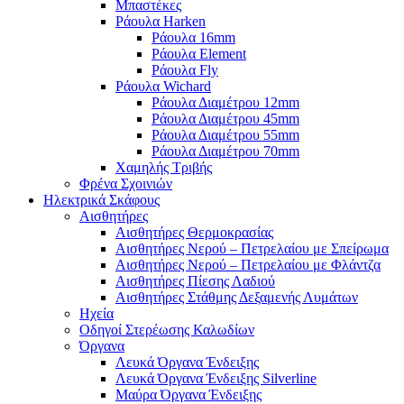
Μπαστέκες
Ράουλα Harken
Ράουλα 16mm
Ράουλα Element
Ράουλα Fly
Ράουλα Wichard
Ράουλα Διαμέτρου 12mm
Ράουλα Διαμέτρου 45mm
Ράουλα Διαμέτρου 55mm
Ράουλα Διαμέτρου 70mm
Χαμηλής Τριβής
Φρένα Σχοινιών
Ηλεκτρικά Σκάφους
Αισθητήρες
Αισθητήρες Θερμοκρασίας
Αισθητήρες Νερού – Πετρελαίου με Σπείρωμα
Αισθητήρες Νερού – Πετρελαίου με Φλάντζα
Αισθητήρες Πίεσης Λαδιού
Αισθητήρες Στάθμης Δεξαμενής Λυμάτων
Ηχεία
Οδηγοί Στερέωσης Καλωδίων
Όργανα
Λευκά Όργανα Ένδειξης
Λευκά Όργανα Ένδειξης Silverline
Μαύρα Όργανα Ένδειξης