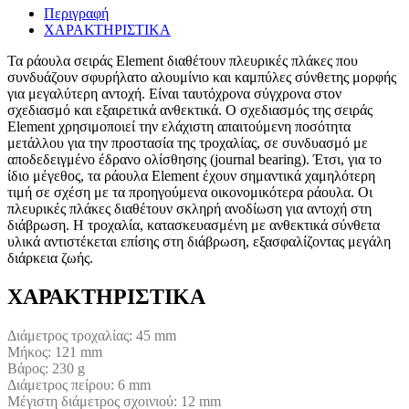
Περιγραφή
ΧΑΡΑΚΤΗΡΙΣΤΙΚΑ
Τα ράουλα σειράς Element διαθέτουν πλευρικές πλάκες που
συνδυάζουν σφυρήλατο αλουμίνιο και καμπύλες σύνθετης μορφής
για μεγαλύτερη αντοχή. Είναι ταυτόχρονα σύγχρονα στον
σχεδιασμό και εξαιρετικά ανθεκτικά. Ο σχεδιασμός της σειράς
Element χρησιμοποιεί την ελάχιστη απαιτούμενη ποσότητα
μετάλλου για την προστασία της τροχαλίας, σε συνδυασμό με
αποδεδειγμένο έδρανο ολίσθησης (journal bearing). Έτσι, για το
ίδιο μέγεθος, τα ράουλα Element έχουν σημαντικά χαμηλότερη
τιμή σε σχέση με τα προηγούμενα οικονομικότερα ράουλα. Οι
πλευρικές πλάκες διαθέτουν σκληρή ανοδίωση για αντοχή στη
διάβρωση. Η τροχαλία, κατασκευασμένη με ανθεκτικά σύνθετα
υλικά αντιστέκεται επίσης στη διάβρωση, εξασφαλίζοντας μεγάλη
διάρκεια ζωής.
ΧΑΡΑΚΤΗΡΙΣΤΙΚΑ
Διάμετρος τροχαλίας: 45 mm
Μήκος: 121 mm
Βάρος: 230 g
Διάμετρος πείρου: 6 mm
Μέγιστη διάμετρος σχοινιού: 12 mm