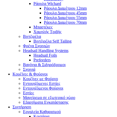
Ράουλα Wichard
Ράουλα Διαμέτρου 12mm
Ράουλα Διαμέτρου 45mm
Ράουλα Διαμέτρου 55mm
Ράουλα Διαμέτρου 70mm
Μπαστέκες
Χαμηλής Τριβής
Βιντζιρέλα
Βιντζιρέλα Self Tailing
Φρένα Σχοινιών
Headsail Handling Systems
Headsail Foils
Prefeeders
Βαγόνια & Σιδηρόδρομοι
Σχοινιά
Κουζίνες & Φούρνοι
Κουζίνες με Φούρνο
Εντοιχιζόμενες Εστίες
Εντοιχιζόμενοι Φούρνοι
Εστίες
Μαγείρεμα σε εξωτερικό χώρο
Εξαρτήματα Εγκατάστασης
Συντήρηση
Εργαλεία Καθαρισμού
Κοντάρια