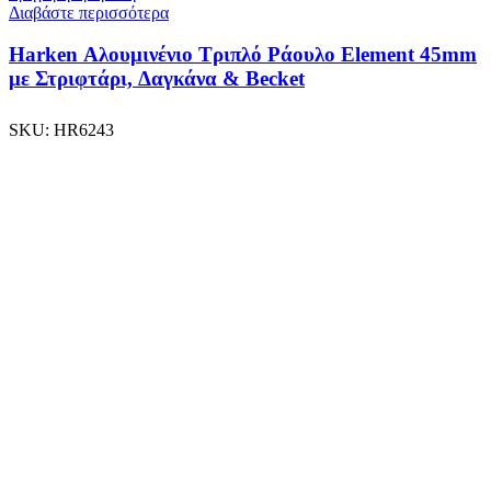
Διαβάστε περισσότερα
Harken Αλουμινένιο Τριπλό Ράουλο Element 45mm
με Στριφτάρι, Δαγκάνα & Becket
SKU:
HR6243