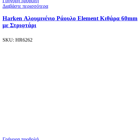
Γρήγορη προβολή
Διαβάστε περισσότερα
Harken Αλουμινένιο Ράουλο Element Κιθάρα 60mm
με Στριφτάρι
SKU:
HR6262
Γρήγορη προβολή