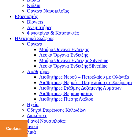
Κιάλια
Όργανα Ναυσιπλοΐας
Εξαερισμός
Blowers
Ανεμιστήρες
Φινιστρίνια & Καταπακτές
Ηλεκτρικά Σκάφους
Όργανα
Μαύρα Όργανα Ένδειξης
Λευκά Όργανα Ένδειξης
Μαύρα Όργανα Ένδειξης Silverline
Λευκά Όργανα Ένδειξης Silverline
Αισθητήρες
Αισθητήρες Νερού – Πετρελαίου με Φλάντζα
Αισθητήρες Νερού – Πετρελαίου με Σπείρωμα
Αισθητήρες Στάθμης Δεξαμενής Λυμάτων
Αισθητήρες Θερμοκρασίας
Αισθητήρες Πίεσης Λαδιού
Ηχεία
Οδηγοί Στερέωσης Καλωδίων
Διακόπτες
Φανοί Ναυσιπλοΐας
Cookies