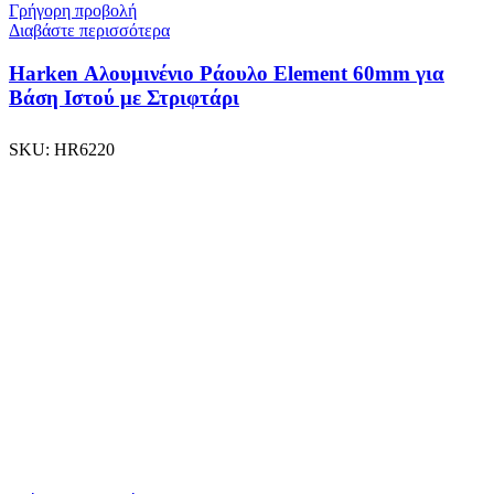
Γρήγορη προβολή
Διαβάστε περισσότερα
Harken Αλουμινένιο Ράουλο Element 60mm για
Βάση Ιστού με Στριφτάρι
SKU:
HR6220