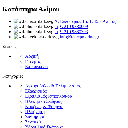
Κατάστημα Αλίμου
Λ. Ελευθερίας 16, 17455, Άλιμος
Τηλ: 210 9880909
Τηλ: 210 9880393
info@tecrepmarine.gr
Σελίδες
Αρχική
Για εμάς
Επικοινωνία
Κατηγορίες
Αγκυροβόλιο & Ελλιμενισμός
Εξαερισμός
Εξοπλισμός Ιστιοπλοϊκού
Ηλεκτρικά Σκάφους
Κουζίνες & Φούρνοι
Πλοήγηση
Συντήρηση
Σωστικά
Υδραυλικά Σκάφους