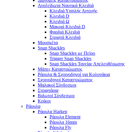
Διανομείς Καταστρώματος
Ανοξείδωτα Ναυτικά Κλειδιά
Κλειδιά Υψηλής Αντοχής
Κλειδιά D
Κλειδιά Ω
Μακριά Κλειδιά D
Φαρδιά Κλειδιά
Στριφτά Κλειδιά
Μουσκέτα
Snap Shackles
Snap Shackles με Πείρο
Trigger Snap Shackles
Snap Shackles Ταχείας Απελευθέρωσης
Μάπες Καταστρώματος
Ράουλα & Σχοινοδηγοί για Κολονάκια
Σχοινοδηγοί Καταστρώματος
Μαλακοί Σύνδεσμοι
Στριφτάρια
Βιδωτοί Σύνδεσμοι
Κρίκοι
Ράουλα
Ράουλα Harken
Ράουλα Element
Ράουλα 16mm
Ράουλα Fly