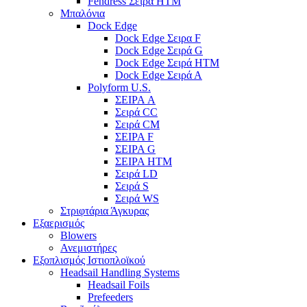
Fendress Σειρά HTM
Μπαλόνια
Dock Edge
Dock Edge Σειρα F
Dock Edge Σειρά G
Dock Edge Σειρά HTM
Dock Edge Σειρά Α
Polyform U.S.
ΣΕΙΡΑ A
Σειρά CC
Σειρά CM
ΣΕΙΡΑ F
ΣΕΙΡΑ G
ΣΕΙΡΑ HTM
Σειρά LD
Σειρά S
Σειρά WS
Στριφτάρια Άγκυρας
Εξαερισμός
Blowers
Ανεμιστήρες
Εξοπλισμός Ιστιοπλοϊκού
Headsail Handling Systems
Headsail Foils
Prefeeders