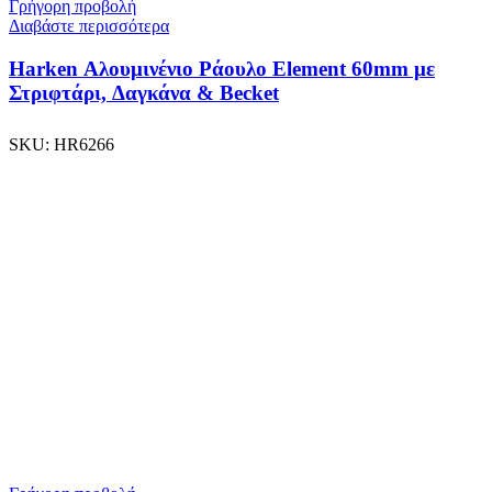
Γρήγορη προβολή
Διαβάστε περισσότερα
Harken Αλουμινένιο Ράουλο Element 60mm με
Στριφτάρι, Δαγκάνα & Becket
SKU:
HR6266