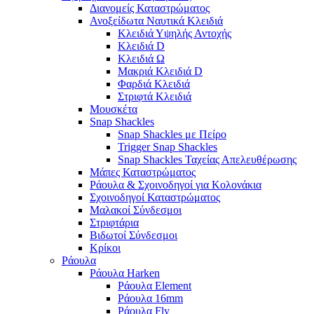
Διανομείς Καταστρώματος
Ανοξείδωτα Ναυτικά Κλειδιά
Κλειδιά Υψηλής Αντοχής
Κλειδιά D
Κλειδιά Ω
Μακριά Κλειδιά D
Φαρδιά Κλειδιά
Στριφτά Κλειδιά
Μουσκέτα
Snap Shackles
Snap Shackles με Πείρο
Trigger Snap Shackles
Snap Shackles Ταχείας Απελευθέρωσης
Μάπες Καταστρώματος
Ράουλα & Σχοινοδηγοί για Κολονάκια
Σχοινοδηγοί Καταστρώματος
Μαλακοί Σύνδεσμοι
Στριφτάρια
Βιδωτοί Σύνδεσμοι
Κρίκοι
Ράουλα
Ράουλα Harken
Ράουλα Element
Ράουλα 16mm
Ράουλα Fly