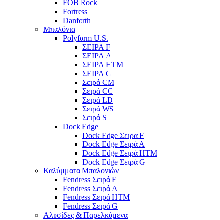
FOB Rock
Fortress
Danforth
Μπαλόνια
Polyform U.S.
ΣΕΙΡΑ F
ΣΕΙΡΑ A
ΣΕΙΡΑ HTM
ΣΕΙΡΑ G
Σειρά CM
Σειρά CC
Σειρά LD
Σειρά WS
Σειρά S
Dock Edge
Dock Edge Σειρα F
Dock Edge Σειρά Α
Dock Edge Σειρά HTM
Dock Edge Σειρά G
Καλύμματα Μπαλονιών
Fendress Σειρά F
Fendress Σειρά A
Fendress Σειρά HTM
Fendress Σειρά G
Αλυσίδες & Παρελκόμενα