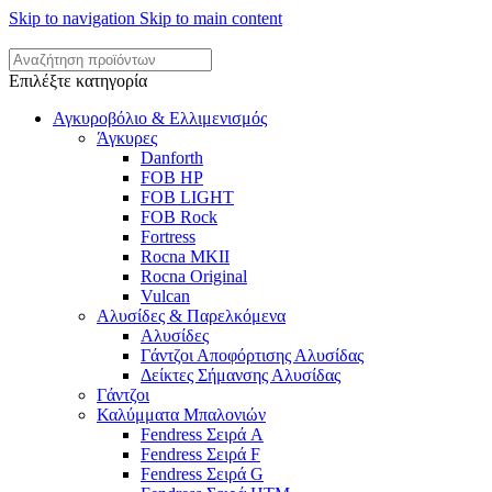
Skip to navigation
Skip to main content
Επιλέξτε κατηγορία
Αγκυροβόλιο & Ελλιμενισμός
Άγκυρες
Danforth
FOB HP
FOB LIGHT
FOB Rock
Fortress
Rocna MKII
Rocna Original
Vulcan
Αλυσίδες & Παρελκόμενα
Αλυσίδες
Γάντζοι Αποφόρτισης Αλυσίδας
Δείκτες Σήμανσης Αλυσίδας
Γάντζοι
Καλύμματα Μπαλονιών
Fendress Σειρά A
Fendress Σειρά F
Fendress Σειρά G