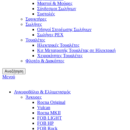
Μαστοί & Μούφες
Σύνδεσμοι Σωλήνων
Συστολές
Σφιγκτήρες
Σωλήνες
Οδηγοί Στερέωσης Σωλήνων
Σωλήνες PEX
Τουαλέτες
Ηλεκτρικές Τουαλέτες
Κιτ Μετατροπής Τουαλέτας σε Ηλεκτρική
Χειροκίνητες Τουαλέτες
Φλοτέρ & Διακόπτες
Αναζήτηση
Μενού
Αγκυροβόλιο & Ελλιμενισμός
Άγκυρες
Rocna Original
Vulcan
Rocna MKII
FOB LIGHT
FOB HP
FOB Rock