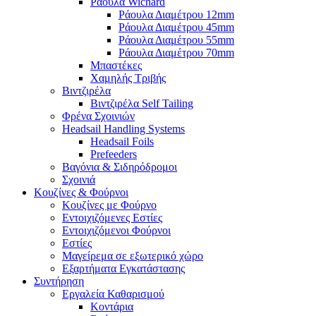
Ράουλα Wichard
Ράουλα Διαμέτρου 12mm
Ράουλα Διαμέτρου 45mm
Ράουλα Διαμέτρου 55mm
Ράουλα Διαμέτρου 70mm
Μπαστέκες
Χαμηλής Τριβής
Βιντζιρέλα
Βιντζιρέλα Self Tailing
Φρένα Σχοινιών
Headsail Handling Systems
Headsail Foils
Prefeeders
Βαγόνια & Σιδηρόδρομοι
Σχοινιά
Κουζίνες & Φούρνοι
Κουζίνες με Φούρνο
Εντοιχιζόμενες Εστίες
Εντοιχιζόμενοι Φούρνοι
Εστίες
Μαγείρεμα σε εξωτερικό χώρο
Εξαρτήματα Εγκατάστασης
Συντήρηση
Εργαλεία Καθαρισμού
Κοντάρια