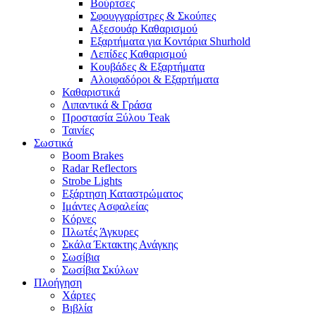
Βούρτσες
Σφουγγαρίστρες & Σκούπες
Αξεσουάρ Καθαρισμού
Εξαρτήματα για Κοντάρια Shurhold
Λεπίδες Καθαρισμού
Κουβάδες & Εξαρτήματα
Αλοιφαδόροι & Εξαρτήματα
Καθαριστικά
Λιπαντικά & Γράσα
Προστασία Ξύλου Teak
Ταινίες
Σωστικά
Boom Brakes
Radar Reflectors
Strobe Lights
Εξάρτηση Καταστρώματος
Ιμάντες Ασφαλείας
Κόρνες
Πλωτές Άγκυρες
Σκάλα Έκτακτης Ανάγκης
Σωσίβια
Σωσίβια Σκύλων
Πλοήγηση
Χάρτες
Βιβλία