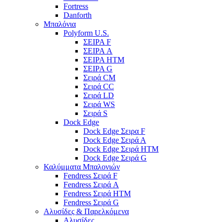
Fortress
Danforth
Μπαλόνια
Polyform U.S.
ΣΕΙΡΑ F
ΣΕΙΡΑ A
ΣΕΙΡΑ HTM
ΣΕΙΡΑ G
Σειρά CM
Σειρά CC
Σειρά LD
Σειρά WS
Σειρά S
Dock Edge
Dock Edge Σειρα F
Dock Edge Σειρά Α
Dock Edge Σειρά HTM
Dock Edge Σειρά G
Καλύμματα Μπαλονιών
Fendress Σειρά F
Fendress Σειρά A
Fendress Σειρά HTM
Fendress Σειρά G
Αλυσίδες & Παρελκόμενα
Αλυσίδες