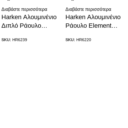
Διαβάστε περισσότερα
Διαβάστε περισσότερα
Harken Αλουμινένιο
Harken Αλουμινένιο
Διπλό Ράουλο
Ράουλο Element
Element 45mm με
60mm για Βάση Ιστού
SKU:
HR6239
SKU:
HR6220
Στριφτάρι & Becket
με Στριφτάρι