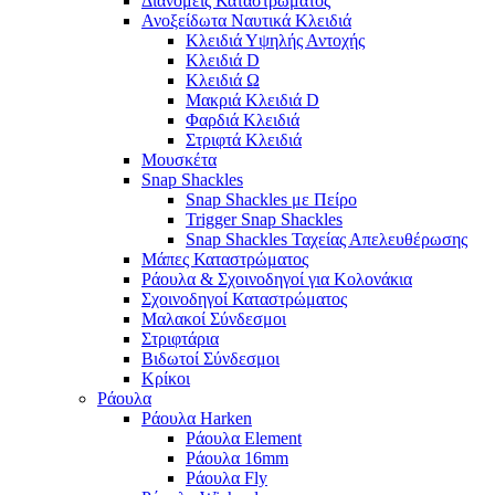
Διανομείς Καταστρώματος
Ανοξείδωτα Ναυτικά Κλειδιά
Κλειδιά Υψηλής Αντοχής
Κλειδιά D
Κλειδιά Ω
Μακριά Κλειδιά D
Φαρδιά Κλειδιά
Στριφτά Κλειδιά
Μουσκέτα
Snap Shackles
Snap Shackles με Πείρο
Trigger Snap Shackles
Snap Shackles Ταχείας Απελευθέρωσης
Μάπες Καταστρώματος
Ράουλα & Σχοινοδηγοί για Κολονάκια
Σχοινοδηγοί Καταστρώματος
Μαλακοί Σύνδεσμοι
Στριφτάρια
Βιδωτοί Σύνδεσμοι
Κρίκοι
Ράουλα
Ράουλα Harken
Ράουλα Element
Ράουλα 16mm
Ράουλα Fly