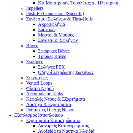
Κιτ Μετατροπής Τουαλέτας σε Ηλεκτρική
Impellers
Push-Fit Connectors (Speedfit)
Σύνδεσμοι Σωλήνων & Thru-Hulls
Ακροσωλήνια
Συστολές
Μαστοί & Μούφες
Σύνδεσμοι Σωλήνων
Βάνες
Σφαιρικές Βάνες
Τρίοδες Βάνες
Σωλήνες
Σωλήνες PEX
Οδηγοί Στερέωσης Σωλήνων
Σφιγκτήρες
Vented Loops
Φίλτρα Νερού
Accumulator Tanks
Κεφαλές Ντους & Εξαρτήματα
Λάστιχα & Εξαρτήματα
Ρυθμιστές Πίεσης Νερού
Εξοπλισμός Ιστιοπλοϊκού
Εξαρτήματα Καταστρώματος
Διανομείς Καταστρώματος
Ανοξείδωτα Ναυτικά Κλειδιά