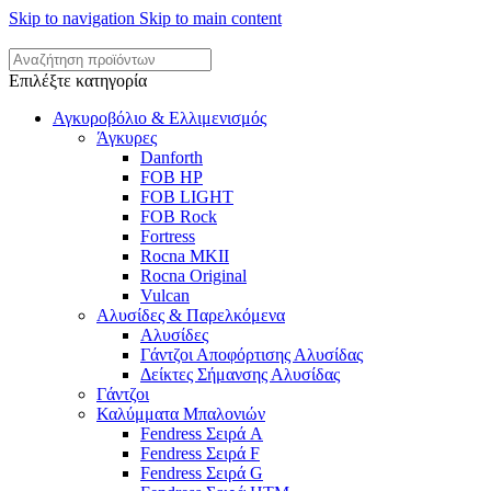
Skip to navigation
Skip to main content
Επιλέξτε κατηγορία
Αγκυροβόλιο & Ελλιμενισμός
Άγκυρες
Danforth
FOB HP
FOB LIGHT
FOB Rock
Fortress
Rocna MKII
Rocna Original
Vulcan
Αλυσίδες & Παρελκόμενα
Αλυσίδες
Γάντζοι Αποφόρτισης Αλυσίδας
Δείκτες Σήμανσης Αλυσίδας
Γάντζοι
Καλύμματα Μπαλονιών
Fendress Σειρά A
Fendress Σειρά F
Fendress Σειρά G