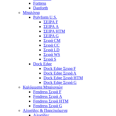
Fortress
Danforth
Μπαλόνια
Polyform U.S.
ΣΕΙΡΑ F
ΣΕΙΡΑ A
ΣΕΙΡΑ HTM
ΣΕΙΡΑ G
Σειρά CM
Σειρά CC
Σειρά LD
Σειρά WS
Σειρά S
Dock Edge
Dock Edge Σειρα F
Dock Edge Σειρά Α
Dock Edge Σειρά HTM
Dock Edge Σειρά G
Καλύμματα Μπαλονιών
Fendress Σειρά F
Fendress Σειρά A
Fendress Σειρά HTM
Fendress Σειρά G
Αλυσίδες & Παρελκόμενα
Αλυσίδες