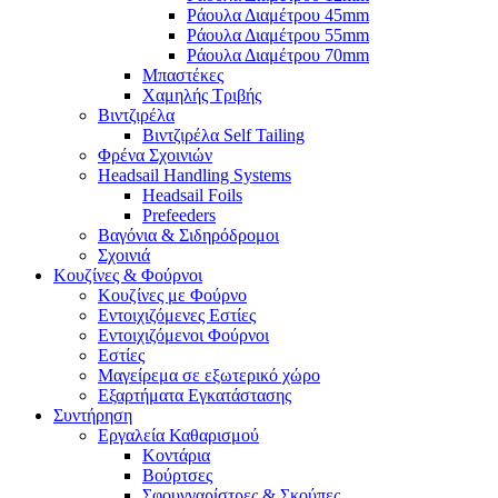
Ράουλα Διαμέτρου 45mm
Ράουλα Διαμέτρου 55mm
Ράουλα Διαμέτρου 70mm
Μπαστέκες
Χαμηλής Τριβής
Βιντζιρέλα
Βιντζιρέλα Self Tailing
Φρένα Σχοινιών
Headsail Handling Systems
Headsail Foils
Prefeeders
Βαγόνια & Σιδηρόδρομοι
Σχοινιά
Κουζίνες & Φούρνοι
Κουζίνες με Φούρνο
Εντοιχιζόμενες Εστίες
Εντοιχιζόμενοι Φούρνοι
Εστίες
Μαγείρεμα σε εξωτερικό χώρο
Εξαρτήματα Εγκατάστασης
Συντήρηση
Εργαλεία Καθαρισμού
Κοντάρια
Βούρτσες
Σφουγγαρίστρες & Σκούπες