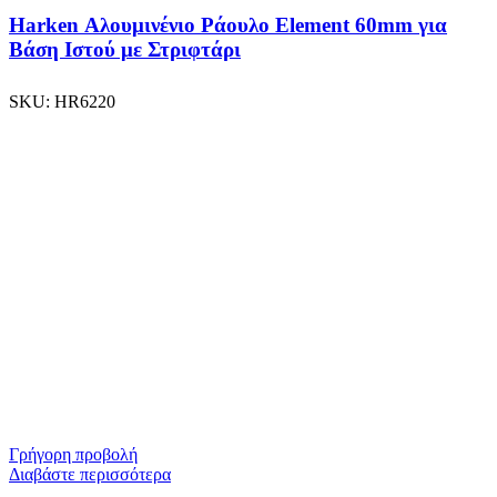
Harken Αλουμινένιο Ράουλο Element 60mm για
Βάση Ιστού με Στριφτάρι
SKU:
HR6220
Γρήγορη προβολή
Διαβάστε περισσότερα