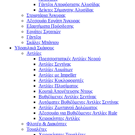
Γάντζοι Αποφόρτισης Αλυσίδας
Δείκτες Σήμανσης Αλυσίδας
Στριφτάρια Άγκυρας
Αξεσουάρ Εργάτη Άγκυρας
Εξαρτήματα Πρόσδεσης
Εργάτες Σχοινιών
Γάντζοι
Σκάλες Μπάνιου
Υδραυλικά Σκάφους
Αντλίες
Πρεσσοστατικές Αντλίες Νερού
Αντλίες Σεντίνας
Αντλίες Λυμάτων
Αντλίες με Impeller
Αντλίες Κυκλοφορητές
Αντλίες Πλυσίματος
Κουτιά Αποχέτευσης Ντους
Βυθιζόμενες Αντλίες Σεντίνας
Αυτόματες Βυθιζόμενες Αντλίες Σεντίνας
Αντλίες Ζωντανού Δολώματος
Αξεσουάρ για Βυθιζόμενες Αντλίες Rule
Χειροκίνητες Αντλίες
Φλοτέρ & Διακόπτες
Τουαλέτες
Χειροκίνητες Τουαλέτες