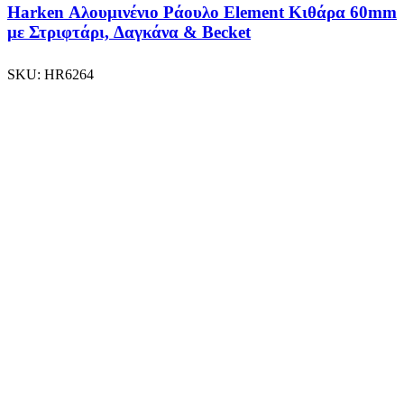
Harken Αλουμινένιο Ράουλο Element Κιθάρα 60mm
με Στριφτάρι, Δαγκάνα & Becket
SKU:
HR6264