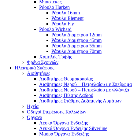
Μπαστέκες
Ράουλα Harken
Ράουλα 16mm
Ράουλα Element
Ράουλα Fly
Ράουλα Wichard
Ράουλα Διαμέτρου 12mm
Ράουλα Διαμέτρου 45mm
Ράουλα Διαμέτρου 55mm
Ράουλα Διαμέτρου 70mm
Χαμηλής Τριβής
Φρένα Σχοινιών
Ηλεκτρικά Σκάφους
Αισθητήρες
Αισθητήρες Θερμοκρασίας
Αισθητήρες Νερού – Πετρελαίου με Σπείρωμα
Αισθητήρες Νερού – Πετρελαίου με Φλάντζα
Αισθητήρες Πίεσης Λαδιού
Αισθητήρες Στάθμης Δεξαμενής Λυμάτων
Ηχεία
Οδηγοί Στερέωσης Καλωδίων
Όργανα
Λευκά Όργανα Ένδειξης
Λευκά Όργανα Ένδειξης Silverline
Μαύρα Όργανα Ένδειξης