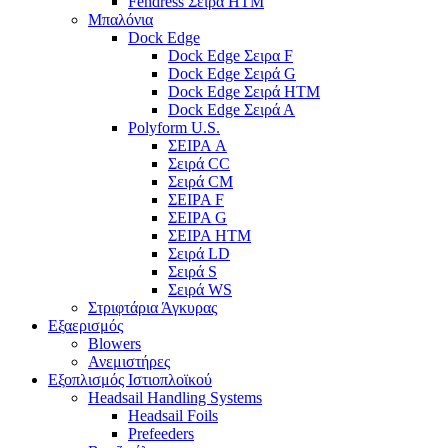
Fendress Σειρά HTM
Μπαλόνια
Dock Edge
Dock Edge Σειρα F
Dock Edge Σειρά G
Dock Edge Σειρά HTM
Dock Edge Σειρά Α
Polyform U.S.
ΣΕΙΡΑ A
Σειρά CC
Σειρά CM
ΣΕΙΡΑ F
ΣΕΙΡΑ G
ΣΕΙΡΑ HTM
Σειρά LD
Σειρά S
Σειρά WS
Στριφτάρια Άγκυρας
Εξαερισμός
Blowers
Ανεμιστήρες
Εξοπλισμός Ιστιοπλοϊκού
Headsail Handling Systems
Headsail Foils
Prefeeders