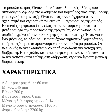
Τα ράουλα σειράς Element διαθέτουν πλευρικές πλάκες που
συνδυάζουν σφυρήλατο αλουμίνιο και καμπύλες σύνθετης μορφής
για μεγαλύτερη αντοχή. Είναι ταυτόχρονα σύγχρονα στον
σχεδιασμό και εξαιρετικά ανθεκτικά. Ο σχεδιασμός της σειράς
Element χρησιμοποιεί την ελάχιστη απαιτούμενη ποσότητα
μετάλλου για την προστασία της τροχαλίας, σε συνδυασμό με
αποδεδειγμένο έδρανο ολίσθησης (journal bearing). Έτσι, για το
ίδιο μέγεθος, τα ράουλα Element έχουν σημαντικά χαμηλότερη
τιμή σε σχέση με τα προηγούμενα οικονομικότερα ράουλα. Οι
πλευρικές πλάκες διαθέτουν σκληρή ανοδίωση για αντοχή στη
διάβρωση. Η τροχαλία, κατασκευασμένη με ανθεκτικά σύνθετα
υλικά αντιστέκεται επίσης στη διάβρωση, εξασφαλίζοντας μεγάλη
διάρκεια ζωής.
ΧΑΡΑΚΤΗΡΙΣΤΙΚΑ
Διάμετρος τροχαλίας: 60 mm
Μήκος: 146 mm
Βάρος: 200 g
Διάμετρος πείρου: 6 mm
Μέγιστη διάμετρος σχοινιού: 14 mm
Μέγιστο φορτίο εργασίας: 1100 kg
Φορτίο θραύσης: 2200 kg