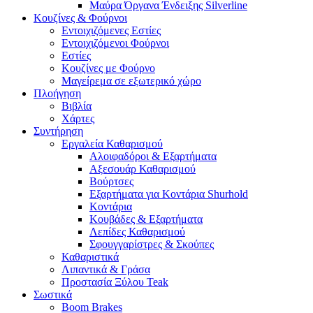
Μαύρα Όργανα Ένδειξης Silverline
Κουζίνες & Φούρνοι
Εντοιχιζόμενες Εστίες
Εντοιχιζόμενοι Φούρνοι
Εστίες
Κουζίνες με Φούρνο
Μαγείρεμα σε εξωτερικό χώρο
Πλοήγηση
Βιβλία
Χάρτες
Συντήρηση
Εργαλεία Καθαρισμού
Αλοιφαδόροι & Εξαρτήματα
Αξεσουάρ Καθαρισμού
Βούρτσες
Εξαρτήματα για Κοντάρια Shurhold
Κοντάρια
Κουβάδες & Εξαρτήματα
Λεπίδες Καθαρισμού
Σφουγγαρίστρες & Σκούπες
Καθαριστικά
Λιπαντικά & Γράσα
Προστασία Ξύλου Teak
Σωστικά
Boom Brakes