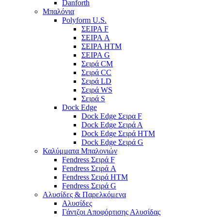
Danforth
Μπαλόνια
Polyform U.S.
ΣΕΙΡΑ F
ΣΕΙΡΑ A
ΣΕΙΡΑ HTM
ΣΕΙΡΑ G
Σειρά CM
Σειρά CC
Σειρά LD
Σειρά WS
Σειρά S
Dock Edge
Dock Edge Σειρα F
Dock Edge Σειρά Α
Dock Edge Σειρά HTM
Dock Edge Σειρά G
Καλύμματα Μπαλονιών
Fendress Σειρά F
Fendress Σειρά A
Fendress Σειρά HTM
Fendress Σειρά G
Αλυσίδες & Παρελκόμενα
Αλυσίδες
Γάντζοι Αποφόρτισης Αλυσίδας