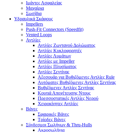
Ιμάντες Ασφαλείας
Μαχαίρια
Σωσίβια
Υδραυλικά Σκάφους
Impellers
Push-Fit Connectors (Speedfit)
Vented Loops
Αντλίες
Αντλίες Ζωντανού Δολώματος
Αντλίες Κυκλοφορητές
Αντλίες Λυμάτων
Αντλίες με Impeller
Αντλίες Πλυσίματος
Αντλίες Σεντίνας
Αξεσουάρ για Βυθιζόμενες Αντλίες Rule
Αυτόματες Βυθιζόμενες Αντλίες Σεντίνας
Βυθιζόμενες Αντλίες Σεντίνας
Κουτιά Αποχέτευσης Ντους
Πρεσσοστατικές Αντλίες Νερού
Χειροκίνητες Αντλίες
Βάνες
Σφαιρικές Βάνες
Τρίοδες Βάνες
Σύνδεσμοι Σωλήνων & Thru-Hulls
Ακροσωλήνια