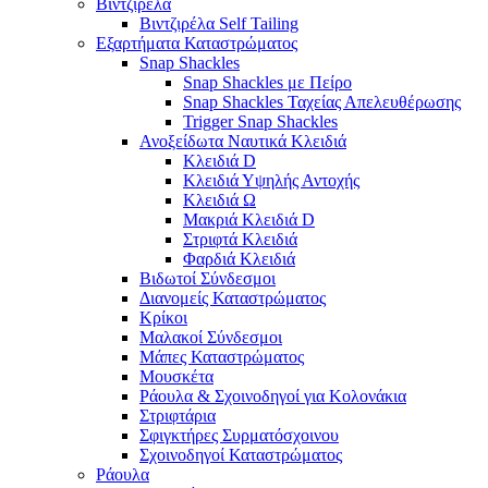
Βιντζιρέλα
Βιντζιρέλα Self Tailing
Εξαρτήματα Καταστρώματος
Snap Shackles
Snap Shackles με Πείρο
Snap Shackles Ταχείας Απελευθέρωσης
Trigger Snap Shackles
Ανοξείδωτα Ναυτικά Κλειδιά
Κλειδιά D
Κλειδιά Υψηλής Αντοχής
Κλειδιά Ω
Μακριά Κλειδιά D
Στριφτά Κλειδιά
Φαρδιά Κλειδιά
Βιδωτοί Σύνδεσμοι
Διανομείς Καταστρώματος
Κρίκοι
Μαλακοί Σύνδεσμοι
Μάπες Καταστρώματος
Μουσκέτα
Ράουλα & Σχοινοδηγοί για Κολονάκια
Στριφτάρια
Σφιγκτήρες Συρματόσχοινου
Σχοινοδηγοί Καταστρώματος
Ράουλα