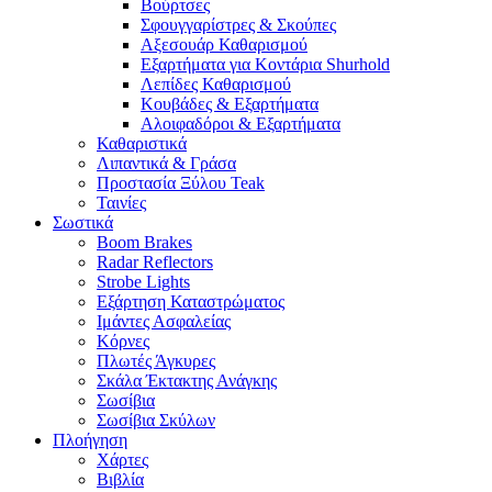
Βούρτσες
Σφουγγαρίστρες & Σκούπες
Αξεσουάρ Καθαρισμού
Εξαρτήματα για Κοντάρια Shurhold
Λεπίδες Καθαρισμού
Κουβάδες & Εξαρτήματα
Αλοιφαδόροι & Εξαρτήματα
Καθαριστικά
Λιπαντικά & Γράσα
Προστασία Ξύλου Teak
Ταινίες
Σωστικά
Boom Brakes
Radar Reflectors
Strobe Lights
Εξάρτηση Καταστρώματος
Ιμάντες Ασφαλείας
Κόρνες
Πλωτές Άγκυρες
Σκάλα Έκτακτης Ανάγκης
Σωσίβια
Σωσίβια Σκύλων
Πλοήγηση
Χάρτες
Βιβλία