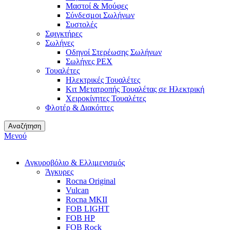
Μαστοί & Μούφες
Σύνδεσμοι Σωλήνων
Συστολές
Σφιγκτήρες
Σωλήνες
Οδηγοί Στερέωσης Σωλήνων
Σωλήνες PEX
Τουαλέτες
Ηλεκτρικές Τουαλέτες
Κιτ Μετατροπής Τουαλέτας σε Ηλεκτρική
Χειροκίνητες Τουαλέτες
Φλοτέρ & Διακόπτες
Αναζήτηση
Μενού
Αγκυροβόλιο & Ελλιμενισμός
Άγκυρες
Rocna Original
Vulcan
Rocna MKII
FOB LIGHT
FOB HP
FOB Rock