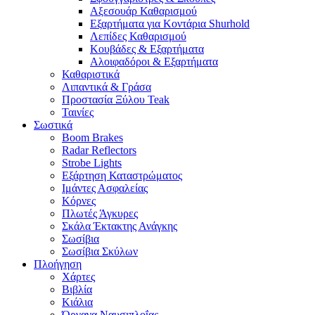
Αξεσουάρ Καθαρισμού
Εξαρτήματα για Κοντάρια Shurhold
Λεπίδες Καθαρισμού
Κουβάδες & Εξαρτήματα
Αλοιφαδόροι & Εξαρτήματα
Καθαριστικά
Λιπαντικά & Γράσα
Προστασία Ξύλου Teak
Ταινίες
Σωστικά
Boom Brakes
Radar Reflectors
Strobe Lights
Εξάρτηση Καταστρώματος
Ιμάντες Ασφαλείας
Κόρνες
Πλωτές Άγκυρες
Σκάλα Έκτακτης Ανάγκης
Σωσίβια
Σωσίβια Σκύλων
Πλοήγηση
Χάρτες
Βιβλία
Κιάλια
Όργανα Ναυσιπλοΐας