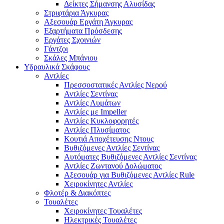
Δείκτες Σήμανσης Αλυσίδας
Στριφτάρια Άγκυρας
Αξεσουάρ Εργάτη Άγκυρας
Εξαρτήματα Πρόσδεσης
Εργάτες Σχοινιών
Γάντζοι
Σκάλες Μπάνιου
Υδραυλικά Σκάφους
Αντλίες
Πρεσσοστατικές Αντλίες Νερού
Αντλίες Σεντίνας
Αντλίες Λυμάτων
Αντλίες με Impeller
Αντλίες Κυκλοφορητές
Αντλίες Πλυσίματος
Κουτιά Αποχέτευσης Ντους
Βυθιζόμενες Αντλίες Σεντίνας
Αυτόματες Βυθιζόμενες Αντλίες Σεντίνας
Αντλίες Ζωντανού Δολώματος
Αξεσουάρ για Βυθιζόμενες Αντλίες Rule
Χειροκίνητες Αντλίες
Φλοτέρ & Διακόπτες
Τουαλέτες
Χειροκίνητες Τουαλέτες
Ηλεκτρικές Τουαλέτες