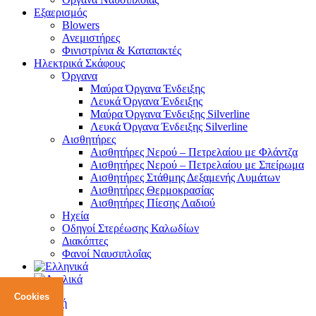
Εξαερισμός
Blowers
Ανεμιστήρες
Φινιστρίνια & Καταπακτές
Ηλεκτρικά Σκάφους
Όργανα
Μαύρα Όργανα Ένδειξης
Λευκά Όργανα Ένδειξης
Μαύρα Όργανα Ένδειξης Silverline
Λευκά Όργανα Ένδειξης Silverline
Αισθητήρες
Αισθητήρες Νερού – Πετρελαίου με Φλάντζα
Αισθητήρες Νερού – Πετρελαίου με Σπείρωμα
Αισθητήρες Στάθμης Δεξαμενής Λυμάτων
Αισθητήρες Θερμοκρασίας
Αισθητήρες Πίεσης Λαδιού
Ηχεία
Οδηγοί Στερέωσης Καλωδίων
Διακόπτες
Φανοί Ναυσιπλοΐας
Cookies
Αρχική
Blog