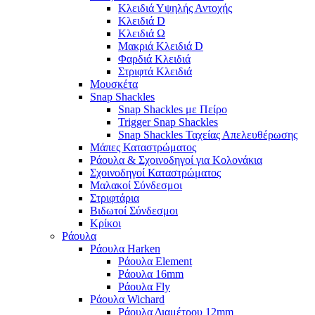
Κλειδιά Υψηλής Αντοχής
Κλειδιά D
Κλειδιά Ω
Μακριά Κλειδιά D
Φαρδιά Κλειδιά
Στριφτά Κλειδιά
Μουσκέτα
Snap Shackles
Snap Shackles με Πείρο
Trigger Snap Shackles
Snap Shackles Ταχείας Απελευθέρωσης
Μάπες Καταστρώματος
Ράουλα & Σχοινοδηγοί για Κολονάκια
Σχοινοδηγοί Καταστρώματος
Μαλακοί Σύνδεσμοι
Στριφτάρια
Βιδωτοί Σύνδεσμοι
Κρίκοι
Ράουλα
Ράουλα Harken
Ράουλα Element
Ράουλα 16mm
Ράουλα Fly
Ράουλα Wichard
Ράουλα Διαμέτρου 12mm