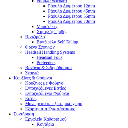
Ράουλα Wichard
Ράουλα Διαμέτρου 12mm
Ράουλα Διαμέτρου 45mm
Ράουλα Διαμέτρου 55mm
Ράουλα Διαμέτρου 70mm
Μπαστέκες
Χαμηλής Τριβής
Βιντζιρέλα
Βιντζιρέλα Self Tailing
Φρένα Σχοινιών
Headsail Handling Systems
Headsail Foils
Prefeeders
Βαγόνια & Σιδηρόδρομοι
Σχοινιά
Κουζίνες & Φούρνοι
Κουζίνες με Φούρνο
Εντοιχιζόμενες Εστίες
Εντοιχιζόμενοι Φούρνοι
Εστίες
Μαγείρεμα σε εξωτερικό χώρο
Εξαρτήματα Εγκατάστασης
Συντήρηση
Εργαλεία Καθαρισμού
Κοντάρια