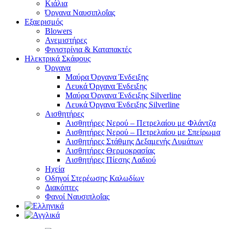
Κιάλια
Όργανα Ναυσιπλοΐας
Εξαερισμός
Blowers
Ανεμιστήρες
Φινιστρίνια & Καταπακτές
Ηλεκτρικά Σκάφους
Όργανα
Μαύρα Όργανα Ένδειξης
Λευκά Όργανα Ένδειξης
Μαύρα Όργανα Ένδειξης Silverline
Λευκά Όργανα Ένδειξης Silverline
Αισθητήρες
Αισθητήρες Νερού – Πετρελαίου με Φλάντζα
Αισθητήρες Νερού – Πετρελαίου με Σπείρωμα
Αισθητήρες Στάθμης Δεξαμενής Λυμάτων
Αισθητήρες Θερμοκρασίας
Αισθητήρες Πίεσης Λαδιού
Ηχεία
Οδηγοί Στερέωσης Καλωδίων
Διακόπτες
Φανοί Ναυσιπλοΐας