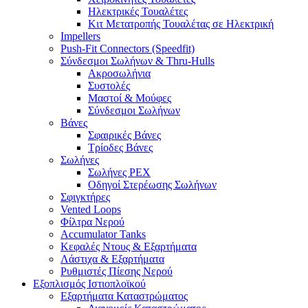
Ηλεκτρικές Τουαλέτες
Κιτ Μετατροπής Τουαλέτας σε Ηλεκτρική
Impellers
Push-Fit Connectors (Speedfit)
Σύνδεσμοι Σωλήνων & Thru-Hulls
Ακροσωλήνια
Συστολές
Μαστοί & Μούφες
Σύνδεσμοι Σωλήνων
Βάνες
Σφαιρικές Βάνες
Τρίοδες Βάνες
Σωλήνες
Σωλήνες PEX
Οδηγοί Στερέωσης Σωλήνων
Σφιγκτήρες
Vented Loops
Φίλτρα Νερού
Accumulator Tanks
Κεφαλές Ντους & Εξαρτήματα
Λάστιχα & Εξαρτήματα
Ρυθμιστές Πίεσης Νερού
Εξοπλισμός Ιστιοπλοϊκού
Εξαρτήματα Καταστρώματος