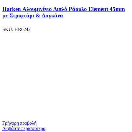
Harken Αλουμινένιο Διπλό Ράουλο Element 45mm
με Στριφτάρι & Δαγκάνα
SKU:
HR6242
Γρήγορη προβολή
Διαβάστε περισσότερα