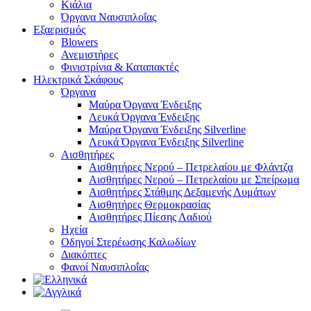
Κιάλια
Όργανα Ναυσιπλοΐας
Εξαερισμός
Blowers
Ανεμιστήρες
Φινιστρίνια & Καταπακτές
Ηλεκτρικά Σκάφους
Όργανα
Μαύρα Όργανα Ένδειξης
Λευκά Όργανα Ένδειξης
Μαύρα Όργανα Ένδειξης Silverline
Λευκά Όργανα Ένδειξης Silverline
Αισθητήρες
Αισθητήρες Νερού – Πετρελαίου με Φλάντζα
Αισθητήρες Νερού – Πετρελαίου με Σπείρωμα
Αισθητήρες Στάθμης Δεξαμενής Λυμάτων
Αισθητήρες Θερμοκρασίας
Αισθητήρες Πίεσης Λαδιού
Ηχεία
Οδηγοί Στερέωσης Καλωδίων
Διακόπτες
Φανοί Ναυσιπλοΐας