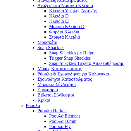
Διανομείς Καταστρώματος
Ανοξείδωτα Ναυτικά Κλειδιά
Κλειδιά Υψηλής Αντοχής
Κλειδιά D
Κλειδιά Ω
Μακριά Κλειδιά D
Φαρδιά Κλειδιά
Στριφτά Κλειδιά
Μουσκέτα
Snap Shackles
Snap Shackles με Πείρο
Trigger Snap Shackles
Snap Shackles Ταχείας Απελευθέρωσης
Μάπες Καταστρώματος
Ράουλα & Σχοινοδηγοί για Κολονάκια
Σχοινοδηγοί Καταστρώματος
Μαλακοί Σύνδεσμοι
Στριφτάρια
Βιδωτοί Σύνδεσμοι
Κρίκοι
Ράουλα
Ράουλα Harken
Ράουλα Element
Ράουλα 16mm
Ράουλα Fly