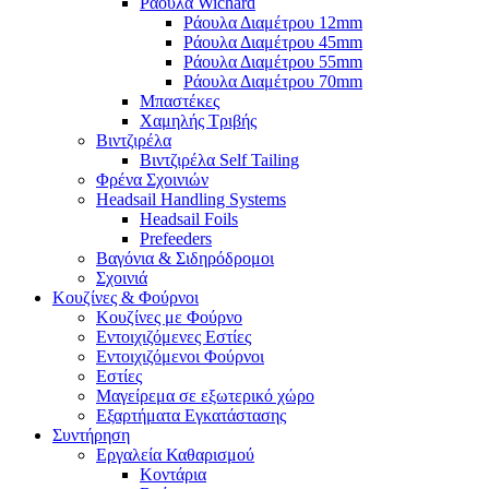
Ράουλα Wichard
Ράουλα Διαμέτρου 12mm
Ράουλα Διαμέτρου 45mm
Ράουλα Διαμέτρου 55mm
Ράουλα Διαμέτρου 70mm
Μπαστέκες
Χαμηλής Τριβής
Βιντζιρέλα
Βιντζιρέλα Self Tailing
Φρένα Σχοινιών
Headsail Handling Systems
Headsail Foils
Prefeeders
Βαγόνια & Σιδηρόδρομοι
Σχοινιά
Κουζίνες & Φούρνοι
Κουζίνες με Φούρνο
Εντοιχιζόμενες Εστίες
Εντοιχιζόμενοι Φούρνοι
Εστίες
Μαγείρεμα σε εξωτερικό χώρο
Εξαρτήματα Εγκατάστασης
Συντήρηση
Εργαλεία Καθαρισμού
Κοντάρια