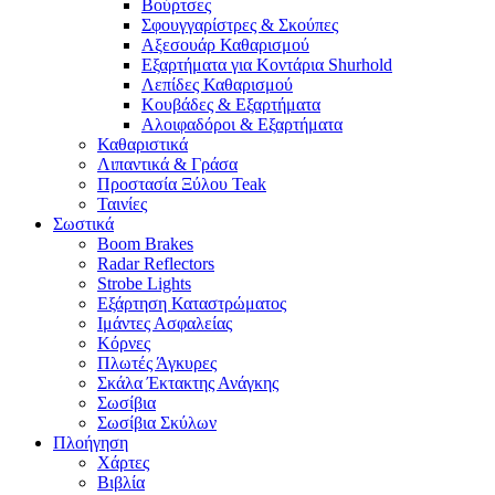
Βούρτσες
Σφουγγαρίστρες & Σκούπες
Αξεσουάρ Καθαρισμού
Εξαρτήματα για Κοντάρια Shurhold
Λεπίδες Καθαρισμού
Κουβάδες & Εξαρτήματα
Αλοιφαδόροι & Εξαρτήματα
Καθαριστικά
Λιπαντικά & Γράσα
Προστασία Ξύλου Teak
Ταινίες
Σωστικά
Boom Brakes
Radar Reflectors
Strobe Lights
Εξάρτηση Καταστρώματος
Ιμάντες Ασφαλείας
Κόρνες
Πλωτές Άγκυρες
Σκάλα Έκτακτης Ανάγκης
Σωσίβια
Σωσίβια Σκύλων
Πλοήγηση
Χάρτες
Βιβλία