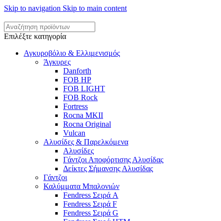
Skip to navigation
Skip to main content
Επιλέξτε κατηγορία
Αγκυροβόλιο & Ελλιμενισμός
Άγκυρες
Danforth
FOB HP
FOB LIGHT
FOB Rock
Fortress
Rocna MKII
Rocna Original
Vulcan
Αλυσίδες & Παρελκόμενα
Αλυσίδες
Γάντζοι Αποφόρτισης Αλυσίδας
Δείκτες Σήμανσης Αλυσίδας
Γάντζοι
Καλύμματα Μπαλονιών
Fendress Σειρά A
Fendress Σειρά F
Fendress Σειρά G