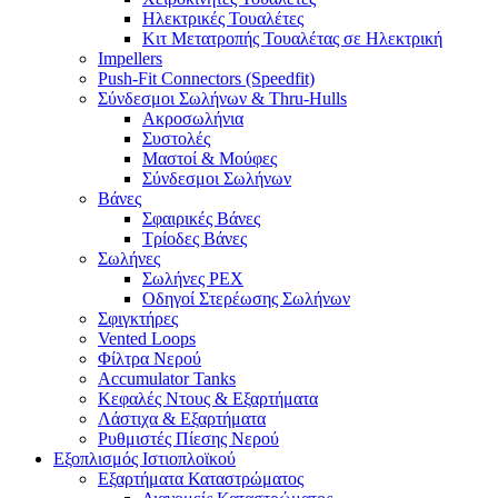
Ηλεκτρικές Τουαλέτες
Κιτ Μετατροπής Τουαλέτας σε Ηλεκτρική
Impellers
Push-Fit Connectors (Speedfit)
Σύνδεσμοι Σωλήνων & Thru-Hulls
Ακροσωλήνια
Συστολές
Μαστοί & Μούφες
Σύνδεσμοι Σωλήνων
Βάνες
Σφαιρικές Βάνες
Τρίοδες Βάνες
Σωλήνες
Σωλήνες PEX
Οδηγοί Στερέωσης Σωλήνων
Σφιγκτήρες
Vented Loops
Φίλτρα Νερού
Accumulator Tanks
Κεφαλές Ντους & Εξαρτήματα
Λάστιχα & Εξαρτήματα
Ρυθμιστές Πίεσης Νερού
Εξοπλισμός Ιστιοπλοϊκού
Εξαρτήματα Καταστρώματος