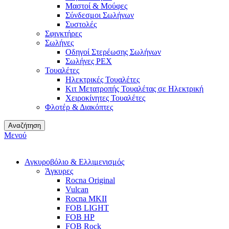
Μαστοί & Μούφες
Σύνδεσμοι Σωλήνων
Συστολές
Σφιγκτήρες
Σωλήνες
Οδηγοί Στερέωσης Σωλήνων
Σωλήνες PEX
Τουαλέτες
Ηλεκτρικές Τουαλέτες
Κιτ Μετατροπής Τουαλέτας σε Ηλεκτρική
Χειροκίνητες Τουαλέτες
Φλοτέρ & Διακόπτες
Αναζήτηση
Μενού
Αγκυροβόλιο & Ελλιμενισμός
Άγκυρες
Rocna Original
Vulcan
Rocna MKII
FOB LIGHT
FOB HP
FOB Rock