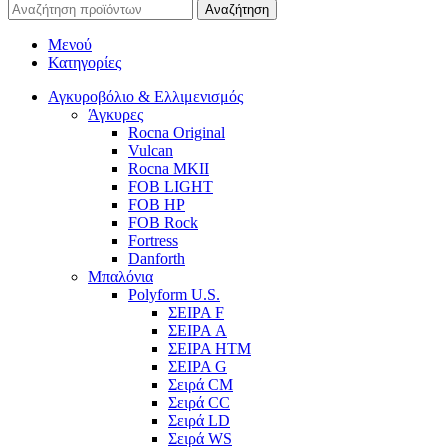
Αναζήτηση
Μενού
Κατηγορίες
Αγκυροβόλιο & Ελλιμενισμός
Άγκυρες
Rocna Original
Vulcan
Rocna MKII
FOB LIGHT
FOB HP
FOB Rock
Fortress
Danforth
Μπαλόνια
Polyform U.S.
ΣΕΙΡΑ F
ΣΕΙΡΑ A
ΣΕΙΡΑ HTM
ΣΕΙΡΑ G
Σειρά CM
Σειρά CC
Σειρά LD
Σειρά WS