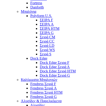
Fortress
Danforth
Μπαλόνια
Polyform U.S.
ΣΕΙΡΑ F
ΣΕΙΡΑ A
ΣΕΙΡΑ HTM
ΣΕΙΡΑ G
Σειρά CM
Σειρά CC
Σειρά LD
Σειρά WS
Σειρά S
Dock Edge
Dock Edge Σειρα F
Dock Edge Σειρά Α
Dock Edge Σειρά HTM
Dock Edge Σειρά G
Καλύμματα Μπαλονιών
Fendress Σειρά F
Fendress Σειρά A
Fendress Σειρά HTM
Fendress Σειρά G
Αλυσίδες & Παρελκόμενα
Αλυσίδες