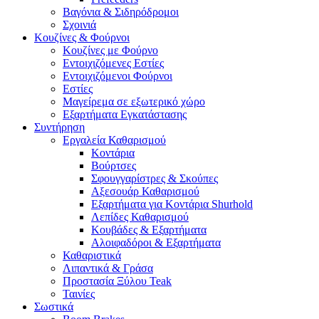
Βαγόνια & Σιδηρόδρομοι
Σχοινιά
Κουζίνες & Φούρνοι
Κουζίνες με Φούρνο
Εντοιχιζόμενες Εστίες
Εντοιχιζόμενοι Φούρνοι
Εστίες
Μαγείρεμα σε εξωτερικό χώρο
Εξαρτήματα Εγκατάστασης
Συντήρηση
Εργαλεία Καθαρισμού
Κοντάρια
Βούρτσες
Σφουγγαρίστρες & Σκούπες
Αξεσουάρ Καθαρισμού
Εξαρτήματα για Κοντάρια Shurhold
Λεπίδες Καθαρισμού
Κουβάδες & Εξαρτήματα
Αλοιφαδόροι & Εξαρτήματα
Καθαριστικά
Λιπαντικά & Γράσα
Προστασία Ξύλου Teak
Ταινίες
Σωστικά