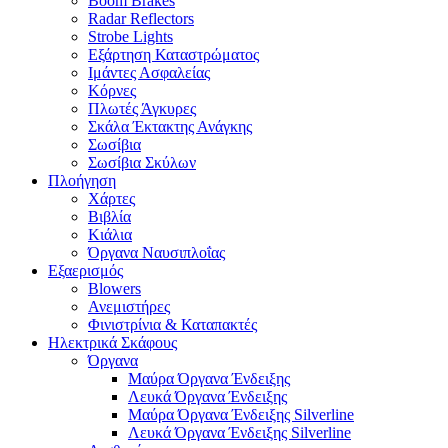
Boom Brakes
Radar Reflectors
Strobe Lights
Εξάρτηση Καταστρώματος
Ιμάντες Ασφαλείας
Κόρνες
Πλωτές Άγκυρες
Σκάλα Έκτακτης Ανάγκης
Σωσίβια
Σωσίβια Σκύλων
Πλοήγηση
Χάρτες
Βιβλία
Κιάλια
Όργανα Ναυσιπλοΐας
Εξαερισμός
Blowers
Ανεμιστήρες
Φινιστρίνια & Καταπακτές
Ηλεκτρικά Σκάφους
Όργανα
Μαύρα Όργανα Ένδειξης
Λευκά Όργανα Ένδειξης
Μαύρα Όργανα Ένδειξης Silverline
Λευκά Όργανα Ένδειξης Silverline