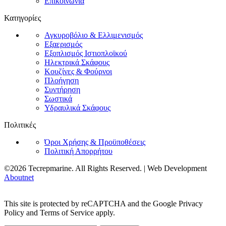
Επικοινωνία
Κατηγορίες
Αγκυροβόλιο & Ελλιμενισμός
Εξαερισμός
Εξοπλισμός Ιστιοπλοϊκού
Ηλεκτρικά Σκάφους
Κουζίνες & Φούρνοι
Πλοήγηση
Συντήρηση
Σωστικά
Υδραυλικά Σκάφους
Πολιτικές
Όροι Χρήσης & Προϋποθέσεις
Πολιτική Απορρήτου
©2026 Tecrepmarine. All Rights Reserved. | Web Development
Aboutnet
This site is protected by reCAPTCHA and the Google Privacy
Policy and Terms of Service apply.