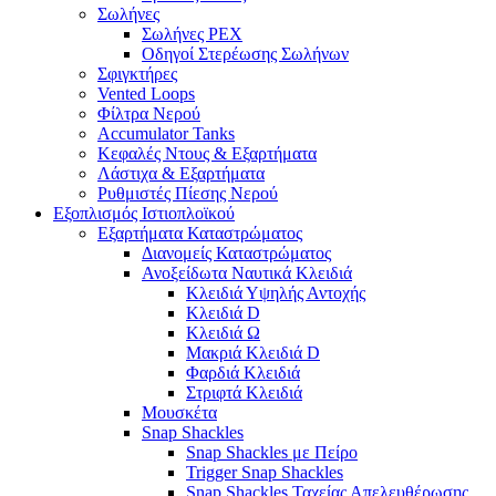
Σωλήνες
Σωλήνες PEX
Οδηγοί Στερέωσης Σωλήνων
Σφιγκτήρες
Vented Loops
Φίλτρα Νερού
Accumulator Tanks
Κεφαλές Ντους & Εξαρτήματα
Λάστιχα & Εξαρτήματα
Ρυθμιστές Πίεσης Νερού
Εξοπλισμός Ιστιοπλοϊκού
Εξαρτήματα Καταστρώματος
Διανομείς Καταστρώματος
Ανοξείδωτα Ναυτικά Κλειδιά
Κλειδιά Υψηλής Αντοχής
Κλειδιά D
Κλειδιά Ω
Μακριά Κλειδιά D
Φαρδιά Κλειδιά
Στριφτά Κλειδιά
Μουσκέτα
Snap Shackles
Snap Shackles με Πείρο
Trigger Snap Shackles
Snap Shackles Ταχείας Απελευθέρωσης