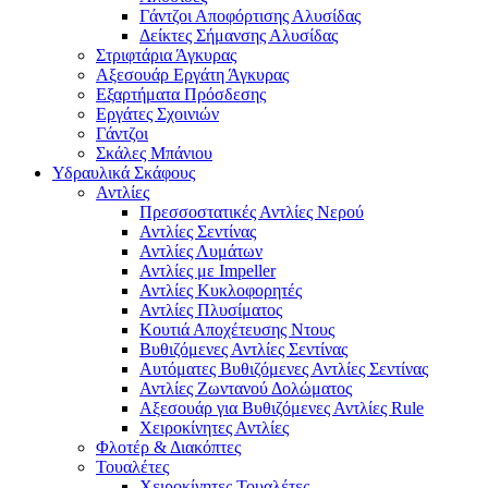
Γάντζοι Αποφόρτισης Αλυσίδας
Δείκτες Σήμανσης Αλυσίδας
Στριφτάρια Άγκυρας
Αξεσουάρ Εργάτη Άγκυρας
Εξαρτήματα Πρόσδεσης
Εργάτες Σχοινιών
Γάντζοι
Σκάλες Μπάνιου
Υδραυλικά Σκάφους
Αντλίες
Πρεσσοστατικές Αντλίες Νερού
Αντλίες Σεντίνας
Αντλίες Λυμάτων
Αντλίες με Impeller
Αντλίες Κυκλοφορητές
Αντλίες Πλυσίματος
Κουτιά Αποχέτευσης Ντους
Βυθιζόμενες Αντλίες Σεντίνας
Αυτόματες Βυθιζόμενες Αντλίες Σεντίνας
Αντλίες Ζωντανού Δολώματος
Αξεσουάρ για Βυθιζόμενες Αντλίες Rule
Χειροκίνητες Αντλίες
Φλοτέρ & Διακόπτες
Τουαλέτες
Χειροκίνητες Τουαλέτες