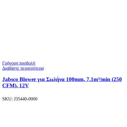
Γρήγορη προβολή
Διαβάστε περισσότερα
Jabsco Blower για Σωλήνα 100mm, 7.1m³/min (250
CFM), 12V
SKU:
J35440-0000