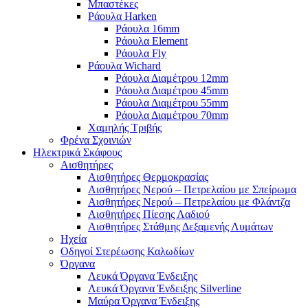
Μπαστέκες
Ράουλα Harken
Ράουλα 16mm
Ράουλα Element
Ράουλα Fly
Ράουλα Wichard
Ράουλα Διαμέτρου 12mm
Ράουλα Διαμέτρου 45mm
Ράουλα Διαμέτρου 55mm
Ράουλα Διαμέτρου 70mm
Χαμηλής Τριβής
Φρένα Σχοινιών
Ηλεκτρικά Σκάφους
Αισθητήρες
Αισθητήρες Θερμοκρασίας
Αισθητήρες Νερού – Πετρελαίου με Σπείρωμα
Αισθητήρες Νερού – Πετρελαίου με Φλάντζα
Αισθητήρες Πίεσης Λαδιού
Αισθητήρες Στάθμης Δεξαμενής Λυμάτων
Ηχεία
Οδηγοί Στερέωσης Καλωδίων
Όργανα
Λευκά Όργανα Ένδειξης
Λευκά Όργανα Ένδειξης Silverline
Μαύρα Όργανα Ένδειξης