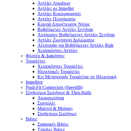
Αντλίες Λυμάτων
Αντλίες με Impeller
Αντλίες Κυκλοφορητές
Αντλίες Πλυσίματος
Κουτιά Αποχέτευσης Ντους
Βυθιζόμενες Αντλίες Σεντίνας
Αυτόματες Βυθιζόμενες Αντλίες Σεντίνας
Αντλίες Ζωντανού Δολώματος
Αξεσουάρ για Βυθιζόμενες Αντλίες Rule
Χειροκίνητες Αντλίες
Φλοτέρ & Διακόπτες
Τουαλέτες
Χειροκίνητες Τουαλέτες
Ηλεκτρικές Τουαλέτες
Κιτ Μετατροπής Τουαλέτας σε Ηλεκτρική
Impellers
Push-Fit Connectors (Speedfit)
Σύνδεσμοι Σωλήνων & Thru-Hulls
Ακροσωλήνια
Συστολές
Μαστοί & Μούφες
Σύνδεσμοι Σωλήνων
Βάνες
Σφαιρικές Βάνες
Τρίοδες Βάνες