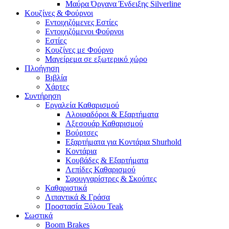
Μαύρα Όργανα Ένδειξης Silverline
Κουζίνες & Φούρνοι
Εντοιχιζόμενες Εστίες
Εντοιχιζόμενοι Φούρνοι
Εστίες
Κουζίνες με Φούρνο
Μαγείρεμα σε εξωτερικό χώρο
Πλοήγηση
Βιβλία
Χάρτες
Συντήρηση
Εργαλεία Καθαρισμού
Αλοιφαδόροι & Εξαρτήματα
Αξεσουάρ Καθαρισμού
Βούρτσες
Εξαρτήματα για Κοντάρια Shurhold
Κοντάρια
Κουβάδες & Εξαρτήματα
Λεπίδες Καθαρισμού
Σφουγγαρίστρες & Σκούπες
Καθαριστικά
Λιπαντικά & Γράσα
Προστασία Ξύλου Teak
Σωστικά
Boom Brakes