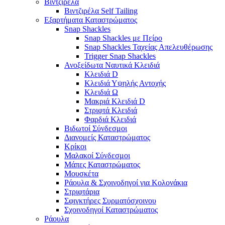
Βιντζιρέλα
Βιντζιρέλα Self Tailing
Εξαρτήματα Καταστρώματος
Snap Shackles
Snap Shackles με Πείρο
Snap Shackles Ταχείας Απελευθέρωσης
Trigger Snap Shackles
Ανοξείδωτα Ναυτικά Κλειδιά
Κλειδιά D
Κλειδιά Υψηλής Αντοχής
Κλειδιά Ω
Μακριά Κλειδιά D
Στριφτά Κλειδιά
Φαρδιά Κλειδιά
Βιδωτοί Σύνδεσμοι
Διανομείς Καταστρώματος
Κρίκοι
Μαλακοί Σύνδεσμοι
Μάπες Καταστρώματος
Μουσκέτα
Ράουλα & Σχοινοδηγοί για Κολονάκια
Στριφτάρια
Σφιγκτήρες Συρματόσχοινου
Σχοινοδηγοί Καταστρώματος
Ράουλα