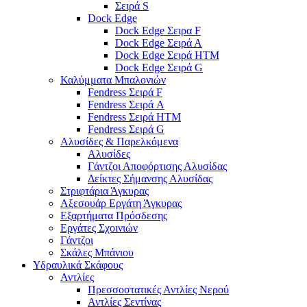
Σειρά S
Dock Edge
Dock Edge Σειρα F
Dock Edge Σειρά Α
Dock Edge Σειρά HTM
Dock Edge Σειρά G
Καλύμματα Μπαλονιών
Fendress Σειρά F
Fendress Σειρά A
Fendress Σειρά HTM
Fendress Σειρά G
Αλυσίδες & Παρελκόμενα
Αλυσίδες
Γάντζοι Αποφόρτισης Αλυσίδας
Δείκτες Σήμανσης Αλυσίδας
Στριφτάρια Άγκυρας
Αξεσουάρ Εργάτη Άγκυρας
Εξαρτήματα Πρόσδεσης
Εργάτες Σχοινιών
Γάντζοι
Σκάλες Μπάνιου
Υδραυλικά Σκάφους
Αντλίες
Πρεσσοστατικές Αντλίες Νερού
Αντλίες Σεντίνας