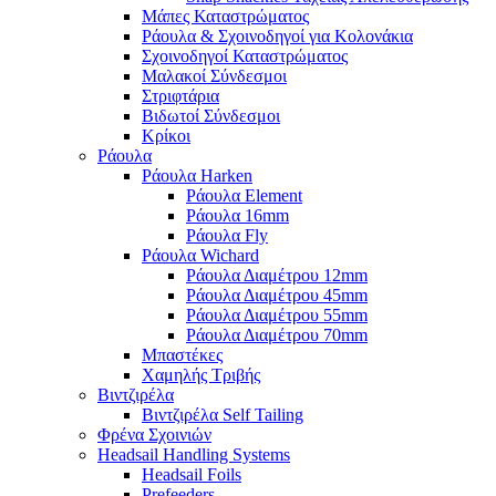
Μάπες Καταστρώματος
Ράουλα & Σχοινοδηγοί για Κολονάκια
Σχοινοδηγοί Καταστρώματος
Μαλακοί Σύνδεσμοι
Στριφτάρια
Βιδωτοί Σύνδεσμοι
Κρίκοι
Ράουλα
Ράουλα Harken
Ράουλα Element
Ράουλα 16mm
Ράουλα Fly
Ράουλα Wichard
Ράουλα Διαμέτρου 12mm
Ράουλα Διαμέτρου 45mm
Ράουλα Διαμέτρου 55mm
Ράουλα Διαμέτρου 70mm
Μπαστέκες
Χαμηλής Τριβής
Βιντζιρέλα
Βιντζιρέλα Self Tailing
Φρένα Σχοινιών
Headsail Handling Systems
Headsail Foils
Prefeeders