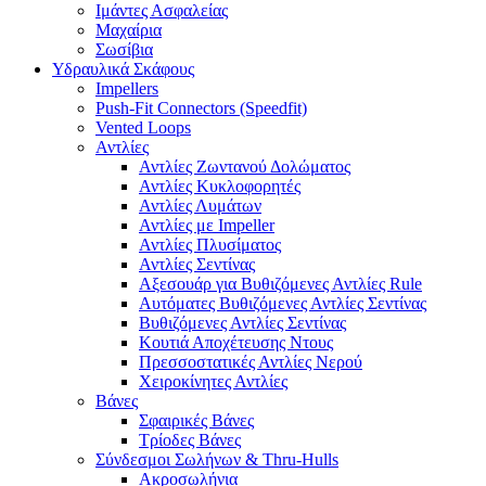
Ιμάντες Ασφαλείας
Μαχαίρια
Σωσίβια
Υδραυλικά Σκάφους
Impellers
Push-Fit Connectors (Speedfit)
Vented Loops
Αντλίες
Αντλίες Ζωντανού Δολώματος
Αντλίες Κυκλοφορητές
Αντλίες Λυμάτων
Αντλίες με Impeller
Αντλίες Πλυσίματος
Αντλίες Σεντίνας
Αξεσουάρ για Βυθιζόμενες Αντλίες Rule
Αυτόματες Βυθιζόμενες Αντλίες Σεντίνας
Βυθιζόμενες Αντλίες Σεντίνας
Κουτιά Αποχέτευσης Ντους
Πρεσσοστατικές Αντλίες Νερού
Χειροκίνητες Αντλίες
Βάνες
Σφαιρικές Βάνες
Τρίοδες Βάνες
Σύνδεσμοι Σωλήνων & Thru-Hulls
Ακροσωλήνια