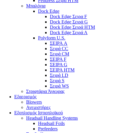
Fendress Σειρά HTM
Μπαλόνια
Dock Edge
Dock Edge Σειρα F
Dock Edge Σειρά G
Dock Edge Σειρά HTM
Dock Edge Σειρά Α
Polyform U.S.
ΣΕΙΡΑ A
Σειρά CC
Σειρά CM
ΣΕΙΡΑ F
ΣΕΙΡΑ G
ΣΕΙΡΑ HTM
Σειρά LD
Σειρά S
Σειρά WS
Στριφτάρια Άγκυρας
Εξαερισμός
Blowers
Ανεμιστήρες
Εξοπλισμός Ιστιοπλοϊκού
Headsail Handling Systems
Headsail Foils
Prefeeders