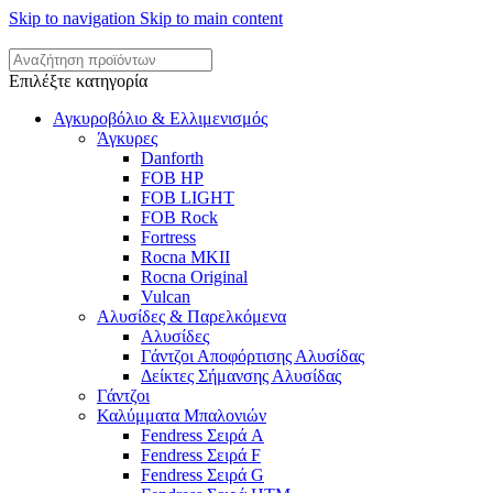
Skip to navigation
Skip to main content
Επιλέξτε κατηγορία
Αγκυροβόλιο & Ελλιμενισμός
Άγκυρες
Danforth
FOB HP
FOB LIGHT
FOB Rock
Fortress
Rocna MKII
Rocna Original
Vulcan
Αλυσίδες & Παρελκόμενα
Αλυσίδες
Γάντζοι Αποφόρτισης Αλυσίδας
Δείκτες Σήμανσης Αλυσίδας
Γάντζοι
Καλύμματα Μπαλονιών
Fendress Σειρά A
Fendress Σειρά F
Fendress Σειρά G