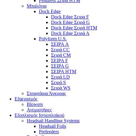
Fendress Σειρά HTM
Μπαλόνια
Dock Edge
Dock Edge Σειρα F
Dock Edge Σειρά G
Dock Edge Σειρά HTM
Dock Edge Σειρά Α
Polyform U.S.
ΣΕΙΡΑ A
Σειρά CC
Σειρά CM
ΣΕΙΡΑ F
ΣΕΙΡΑ G
ΣΕΙΡΑ HTM
Σειρά LD
Σειρά S
Σειρά WS
Στριφτάρια Άγκυρας
Εξαερισμός
Blowers
Ανεμιστήρες
Εξοπλισμός Ιστιοπλοϊκού
Headsail Handling Systems
Headsail Foils
Prefeeders