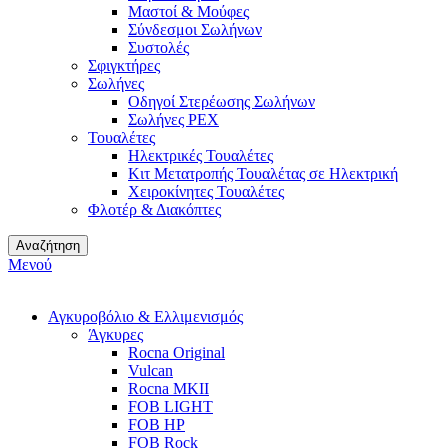
Μαστοί & Μούφες
Σύνδεσμοι Σωλήνων
Συστολές
Σφιγκτήρες
Σωλήνες
Οδηγοί Στερέωσης Σωλήνων
Σωλήνες PEX
Τουαλέτες
Ηλεκτρικές Τουαλέτες
Κιτ Μετατροπής Τουαλέτας σε Ηλεκτρική
Χειροκίνητες Τουαλέτες
Φλοτέρ & Διακόπτες
Αναζήτηση
Μενού
Αγκυροβόλιο & Ελλιμενισμός
Άγκυρες
Rocna Original
Vulcan
Rocna MKII
FOB LIGHT
FOB HP
FOB Rock