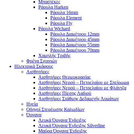
Μπαστέκες
Ράουλα Harken
Ράουλα 16mm
Ράουλα Element
Ράουλα Fly
Ράουλα Wichard
Ράουλα Διαμέτρου 12mm
Ράουλα Διαμέτρου 45mm
Ράουλα Διαμέτρου 55mm
Ράουλα Διαμέτρου 70mm
Χαμηλής Τριβής
Φρένα Σχοινιών
Ηλεκτρικά Σκάφους
Αισθητήρες
Αισθητήρες Θερμοκρασίας
Αισθητήρες Νερού – Πετρελαίου με Σπείρωμα
Αισθητήρες Νερού – Πετρελαίου με Φλάντζα
Αισθητήρες Πίεσης Λαδιού
Αισθητήρες Στάθμης Δεξαμενής Λυμάτων
Ηχεία
Οδηγοί Στερέωσης Καλωδίων
Όργανα
Λευκά Όργανα Ένδειξης
Λευκά Όργανα Ένδειξης Silverline
Μαύρα Όργανα Ένδειξης