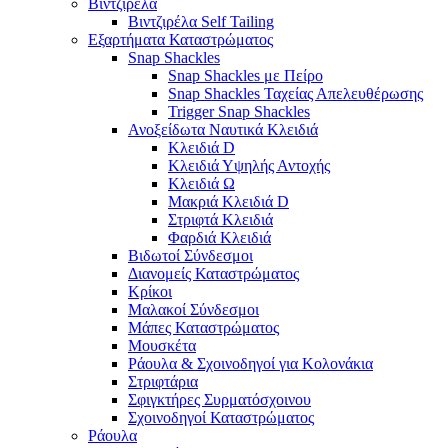
Βιντζιρέλα
Βιντζιρέλα Self Tailing
Εξαρτήματα Καταστρώματος
Snap Shackles
Snap Shackles με Πείρο
Snap Shackles Ταχείας Απελευθέρωσης
Trigger Snap Shackles
Ανοξείδωτα Ναυτικά Κλειδιά
Κλειδιά D
Κλειδιά Υψηλής Αντοχής
Κλειδιά Ω
Μακριά Κλειδιά D
Στριφτά Κλειδιά
Φαρδιά Κλειδιά
Βιδωτοί Σύνδεσμοι
Διανομείς Καταστρώματος
Κρίκοι
Μαλακοί Σύνδεσμοι
Μάπες Καταστρώματος
Μουσκέτα
Ράουλα & Σχοινοδηγοί για Κολονάκια
Στριφτάρια
Σφιγκτήρες Συρματόσχοινου
Σχοινοδηγοί Καταστρώματος
Ράουλα