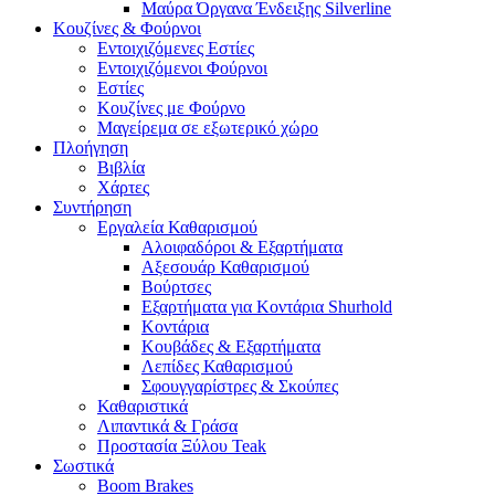
Μαύρα Όργανα Ένδειξης Silverline
Κουζίνες & Φούρνοι
Εντοιχιζόμενες Εστίες
Εντοιχιζόμενοι Φούρνοι
Εστίες
Κουζίνες με Φούρνο
Μαγείρεμα σε εξωτερικό χώρο
Πλοήγηση
Βιβλία
Χάρτες
Συντήρηση
Εργαλεία Καθαρισμού
Αλοιφαδόροι & Εξαρτήματα
Αξεσουάρ Καθαρισμού
Βούρτσες
Εξαρτήματα για Κοντάρια Shurhold
Κοντάρια
Κουβάδες & Εξαρτήματα
Λεπίδες Καθαρισμού
Σφουγγαρίστρες & Σκούπες
Καθαριστικά
Λιπαντικά & Γράσα
Προστασία Ξύλου Teak
Σωστικά
Boom Brakes