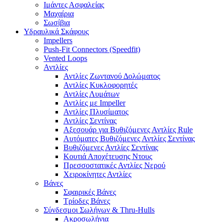
Ιμάντες Ασφαλείας
Μαχαίρια
Σωσίβια
Υδραυλικά Σκάφους
Impellers
Push-Fit Connectors (Speedfit)
Vented Loops
Αντλίες
Αντλίες Ζωντανού Δολώματος
Αντλίες Κυκλοφορητές
Αντλίες Λυμάτων
Αντλίες με Impeller
Αντλίες Πλυσίματος
Αντλίες Σεντίνας
Αξεσουάρ για Βυθιζόμενες Αντλίες Rule
Αυτόματες Βυθιζόμενες Αντλίες Σεντίνας
Βυθιζόμενες Αντλίες Σεντίνας
Κουτιά Αποχέτευσης Ντους
Πρεσσοστατικές Αντλίες Νερού
Χειροκίνητες Αντλίες
Βάνες
Σφαιρικές Βάνες
Τρίοδες Βάνες
Σύνδεσμοι Σωλήνων & Thru-Hulls
Ακροσωλήνια