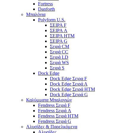
Fortress
Danforth
Μπαλόνια
Polyform U.S.
ΣΕΙΡΑ F
ΣΕΙΡΑ A
ΣΕΙΡΑ HTM
ΣΕΙΡΑ G
Σειρά CM
Σειρά CC
Σειρά LD
Σειρά WS
Σειρά S
Dock Edge
Dock Edge Σειρα F
Dock Edge Σειρά Α
Dock Edge Σειρά HTM
Dock Edge Σειρά G
Καλύμματα Μπαλονιών
Fendress Σειρά F
Fendress Σειρά A
Fendress Σειρά HTM
Fendress Σειρά G
Αλυσίδες & Παρελκόμενα
Αλυσίδες