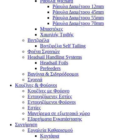
Ράουλα Wichard
Ράουλα Διαμέτρου 12mm
Ράουλα Διαμέτρου 45mm
Ράουλα Διαμέτρου 55mm
Ράουλα Διαμέτρου 70mm
Μπαστέκες
Χαμηλής Τριβής
Βιντζιρέλα
Βιντζιρέλα Self Tailing
Φρένα Σχοινιών
Headsail Handling Systems
Headsail Foils
Prefeeders
Βαγόνια & Σιδηρόδρομοι
Σχοινιά
Κουζίνες & Φούρνοι
Κουζίνες με Φούρνο
Εντοιχιζόμενες Εστίες
Εντοιχιζόμενοι Φούρνοι
Εστίες
Μαγείρεμα σε εξωτερικό χώρο
Εξαρτήματα Εγκατάστασης
Συντήρηση
Εργαλεία Καθαρισμού
Κοντάρια