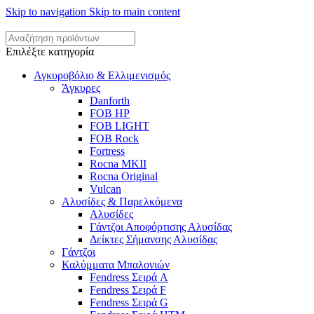
Skip to navigation
Skip to main content
Επιλέξτε κατηγορία
Αγκυροβόλιο & Ελλιμενισμός
Άγκυρες
Danforth
FOB HP
FOB LIGHT
FOB Rock
Fortress
Rocna MKII
Rocna Original
Vulcan
Αλυσίδες & Παρελκόμενα
Αλυσίδες
Γάντζοι Αποφόρτισης Αλυσίδας
Δείκτες Σήμανσης Αλυσίδας
Γάντζοι
Καλύμματα Μπαλονιών
Fendress Σειρά A
Fendress Σειρά F
Fendress Σειρά G