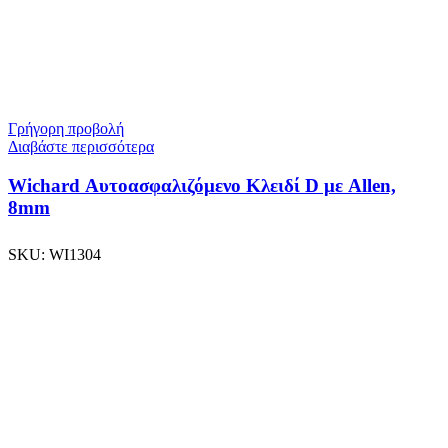
Γρήγορη προβολή
Διαβάστε περισσότερα
Wichard Αυτοασφαλιζόμενο Κλειδί D με Allen,
8mm
SKU:
WI1304