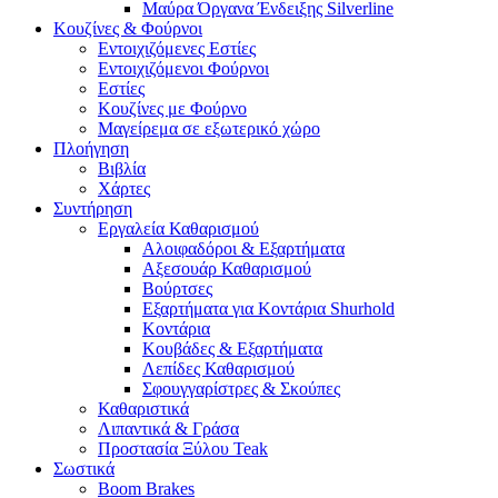
Μαύρα Όργανα Ένδειξης Silverline
Κουζίνες & Φούρνοι
Εντοιχιζόμενες Εστίες
Εντοιχιζόμενοι Φούρνοι
Εστίες
Κουζίνες με Φούρνο
Μαγείρεμα σε εξωτερικό χώρο
Πλοήγηση
Βιβλία
Χάρτες
Συντήρηση
Εργαλεία Καθαρισμού
Αλοιφαδόροι & Εξαρτήματα
Αξεσουάρ Καθαρισμού
Βούρτσες
Εξαρτήματα για Κοντάρια Shurhold
Κοντάρια
Κουβάδες & Εξαρτήματα
Λεπίδες Καθαρισμού
Σφουγγαρίστρες & Σκούπες
Καθαριστικά
Λιπαντικά & Γράσα
Προστασία Ξύλου Teak
Σωστικά
Boom Brakes