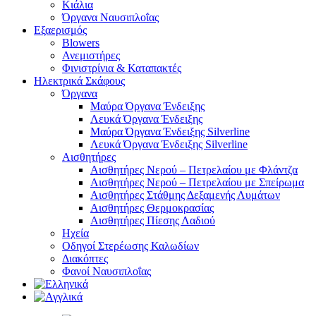
Κιάλια
Όργανα Ναυσιπλοΐας
Εξαερισμός
Blowers
Ανεμιστήρες
Φινιστρίνια & Καταπακτές
Ηλεκτρικά Σκάφους
Όργανα
Μαύρα Όργανα Ένδειξης
Λευκά Όργανα Ένδειξης
Μαύρα Όργανα Ένδειξης Silverline
Λευκά Όργανα Ένδειξης Silverline
Αισθητήρες
Αισθητήρες Νερού – Πετρελαίου με Φλάντζα
Αισθητήρες Νερού – Πετρελαίου με Σπείρωμα
Αισθητήρες Στάθμης Δεξαμενής Λυμάτων
Αισθητήρες Θερμοκρασίας
Αισθητήρες Πίεσης Λαδιού
Ηχεία
Οδηγοί Στερέωσης Καλωδίων
Διακόπτες
Φανοί Ναυσιπλοΐας