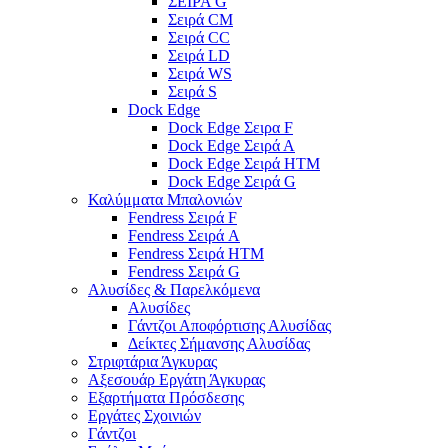
ΣΕΙΡΑ G
Σειρά CM
Σειρά CC
Σειρά LD
Σειρά WS
Σειρά S
Dock Edge
Dock Edge Σειρα F
Dock Edge Σειρά Α
Dock Edge Σειρά HTM
Dock Edge Σειρά G
Καλύμματα Μπαλονιών
Fendress Σειρά F
Fendress Σειρά A
Fendress Σειρά HTM
Fendress Σειρά G
Αλυσίδες & Παρελκόμενα
Αλυσίδες
Γάντζοι Αποφόρτισης Αλυσίδας
Δείκτες Σήμανσης Αλυσίδας
Στριφτάρια Άγκυρας
Αξεσουάρ Εργάτη Άγκυρας
Εξαρτήματα Πρόσδεσης
Εργάτες Σχοινιών
Γάντζοι