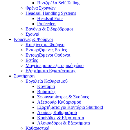
Βιντζιρέλα Self Tailing
Φρένα Σχοινιών
Headsail Handling Systems
Headsail Foils
Prefeeders
Βαγόνια & Σιδηρόδρομοι
Σχοινιά
Κουζίνες & Φούρνοι
Κουζίνες με Φούρνο
Εντοιχιζόμενες Εστίες
Εντοιχιζόμενοι Φούρνοι
Εστίες
Μαγείρεμα σε εξωτερικό χώρο
Εξαρτήματα Εγκατάστασης
Συντήρηση
Εργαλεία Καθαρισμού
Κοντάρια
Βούρτσες
Σφουγγαρίστρες & Σκούπες
Αξεσουάρ Καθαρισμού
Εξαρτήματα για Κοντάρια Shurhold
Λεπίδες Καθαρισμού
Κουβάδες & Εξαρτήματα
Αλοιφαδόροι & Εξαρτήματα
Καθαριστικά