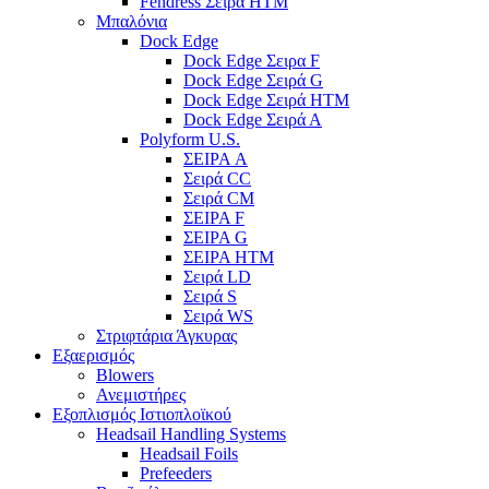
Fendress Σειρά HTM
Μπαλόνια
Dock Edge
Dock Edge Σειρα F
Dock Edge Σειρά G
Dock Edge Σειρά HTM
Dock Edge Σειρά Α
Polyform U.S.
ΣΕΙΡΑ A
Σειρά CC
Σειρά CM
ΣΕΙΡΑ F
ΣΕΙΡΑ G
ΣΕΙΡΑ HTM
Σειρά LD
Σειρά S
Σειρά WS
Στριφτάρια Άγκυρας
Εξαερισμός
Blowers
Ανεμιστήρες
Εξοπλισμός Ιστιοπλοϊκού
Headsail Handling Systems
Headsail Foils
Prefeeders