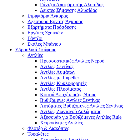
Γάντζοι Αποφόρτισης Αλυσίδας
Δείκτες Σήμανσης Αλυσίδας
Στριφτάρια Άγκυρας
Αξεσουάρ Εργάτη Άγκυρας
Εξαρτήματα Πρόσδεσης
Εργάτες Σχοινιών
Γάντζοι
Σκάλες Μπάνιου
Υδραυλικά Σκάφους
Αντλίες
Πρεσσοστατικές Αντλίες Νερού
Αντλίες Σεντίνας
Αντλίες Λυμάτων
Αντλίες με Impeller
Αντλίες Κυκλοφορητές
Αντλίες Πλυσίματος
Κουτιά Αποχέτευσης Ντους
Βυθιζόμενες Αντλίες Σεντίνας
Αυτόματες Βυθιζόμενες Αντλίες Σεντίνας
Αντλίες Ζωντανού Δολώματος
Αξεσουάρ για Βυθιζόμενες Αντλίες Rule
Χειροκίνητες Αντλίες
Φλοτέρ & Διακόπτες
Τουαλέτες
Χειροκίνητες Τουαλέτες