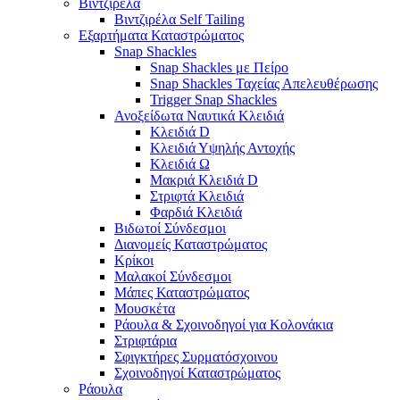
Βιντζιρέλα
Βιντζιρέλα Self Tailing
Εξαρτήματα Καταστρώματος
Snap Shackles
Snap Shackles με Πείρο
Snap Shackles Ταχείας Απελευθέρωσης
Trigger Snap Shackles
Ανοξείδωτα Ναυτικά Κλειδιά
Κλειδιά D
Κλειδιά Υψηλής Αντοχής
Κλειδιά Ω
Μακριά Κλειδιά D
Στριφτά Κλειδιά
Φαρδιά Κλειδιά
Βιδωτοί Σύνδεσμοι
Διανομείς Καταστρώματος
Κρίκοι
Μαλακοί Σύνδεσμοι
Μάπες Καταστρώματος
Μουσκέτα
Ράουλα & Σχοινοδηγοί για Κολονάκια
Στριφτάρια
Σφιγκτήρες Συρματόσχοινου
Σχοινοδηγοί Καταστρώματος
Ράουλα