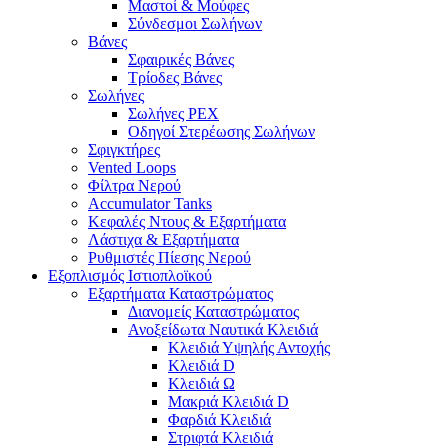
Μαστοί & Μούφες
Σύνδεσμοι Σωλήνων
Βάνες
Σφαιρικές Βάνες
Τρίοδες Βάνες
Σωλήνες
Σωλήνες PEX
Οδηγοί Στερέωσης Σωλήνων
Σφιγκτήρες
Vented Loops
Φίλτρα Νερού
Accumulator Tanks
Κεφαλές Ντους & Εξαρτήματα
Λάστιχα & Εξαρτήματα
Ρυθμιστές Πίεσης Νερού
Εξοπλισμός Ιστιοπλοϊκού
Εξαρτήματα Καταστρώματος
Διανομείς Καταστρώματος
Ανοξείδωτα Ναυτικά Κλειδιά
Κλειδιά Υψηλής Αντοχής
Κλειδιά D
Κλειδιά Ω
Μακριά Κλειδιά D
Φαρδιά Κλειδιά
Στριφτά Κλειδιά