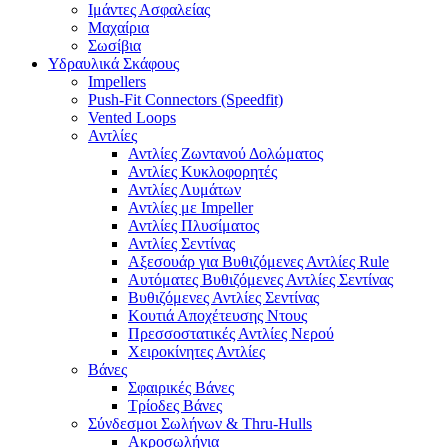
Ιμάντες Ασφαλείας
Μαχαίρια
Σωσίβια
Υδραυλικά Σκάφους
Impellers
Push-Fit Connectors (Speedfit)
Vented Loops
Αντλίες
Αντλίες Ζωντανού Δολώματος
Αντλίες Κυκλοφορητές
Αντλίες Λυμάτων
Αντλίες με Impeller
Αντλίες Πλυσίματος
Αντλίες Σεντίνας
Αξεσουάρ για Βυθιζόμενες Αντλίες Rule
Αυτόματες Βυθιζόμενες Αντλίες Σεντίνας
Βυθιζόμενες Αντλίες Σεντίνας
Κουτιά Αποχέτευσης Ντους
Πρεσσοστατικές Αντλίες Νερού
Χειροκίνητες Αντλίες
Βάνες
Σφαιρικές Βάνες
Τρίοδες Βάνες
Σύνδεσμοι Σωλήνων & Thru-Hulls
Ακροσωλήνια