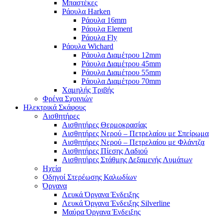
Μπαστέκες
Ράουλα Harken
Ράουλα 16mm
Ράουλα Element
Ράουλα Fly
Ράουλα Wichard
Ράουλα Διαμέτρου 12mm
Ράουλα Διαμέτρου 45mm
Ράουλα Διαμέτρου 55mm
Ράουλα Διαμέτρου 70mm
Χαμηλής Τριβής
Φρένα Σχοινιών
Ηλεκτρικά Σκάφους
Αισθητήρες
Αισθητήρες Θερμοκρασίας
Αισθητήρες Νερού – Πετρελαίου με Σπείρωμα
Αισθητήρες Νερού – Πετρελαίου με Φλάντζα
Αισθητήρες Πίεσης Λαδιού
Αισθητήρες Στάθμης Δεξαμενής Λυμάτων
Ηχεία
Οδηγοί Στερέωσης Καλωδίων
Όργανα
Λευκά Όργανα Ένδειξης
Λευκά Όργανα Ένδειξης Silverline
Μαύρα Όργανα Ένδειξης