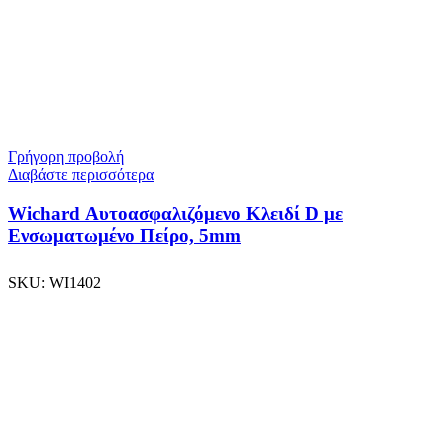
Γρήγορη προβολή
Διαβάστε περισσότερα
Wichard Αυτοασφαλιζόμενο Κλειδί D με
Ενσωματωμένο Πείρο, 5mm
SKU:
WI1402