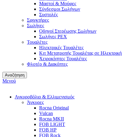
Μαστοί & Μούφες
Σύνδεσμοι Σωλήνων
Συστολές
Σφιγκτήρες
Σωλήνες
Οδηγοί Στερέωσης Σωλήνων
Σωλήνες PEX
Τουαλέτες
Ηλεκτρικές Τουαλέτες
Κιτ Μετατροπής Τουαλέτας σε Ηλεκτρική
Χειροκίνητες Τουαλέτες
Φλοτέρ & Διακόπτες
Αναζήτηση
Μενού
Αγκυροβόλιο & Ελλιμενισμός
Άγκυρες
Rocna Original
Vulcan
Rocna MKII
FOB LIGHT
FOB HP
FOB Rock