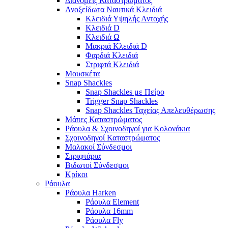
Διανομείς Καταστρώματος
Ανοξείδωτα Ναυτικά Κλειδιά
Κλειδιά Υψηλής Αντοχής
Κλειδιά D
Κλειδιά Ω
Μακριά Κλειδιά D
Φαρδιά Κλειδιά
Στριφτά Κλειδιά
Μουσκέτα
Snap Shackles
Snap Shackles με Πείρο
Trigger Snap Shackles
Snap Shackles Ταχείας Απελευθέρωσης
Μάπες Καταστρώματος
Ράουλα & Σχοινοδηγοί για Κολονάκια
Σχοινοδηγοί Καταστρώματος
Μαλακοί Σύνδεσμοι
Στριφτάρια
Βιδωτοί Σύνδεσμοι
Κρίκοι
Ράουλα
Ράουλα Harken
Ράουλα Element
Ράουλα 16mm
Ράουλα Fly