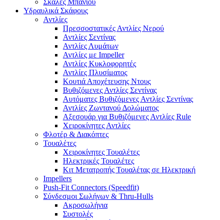
Σκάλες Μπάνιου
Υδραυλικά Σκάφους
Αντλίες
Πρεσσοστατικές Αντλίες Νερού
Αντλίες Σεντίνας
Αντλίες Λυμάτων
Αντλίες με Impeller
Αντλίες Κυκλοφορητές
Αντλίες Πλυσίματος
Κουτιά Αποχέτευσης Ντους
Βυθιζόμενες Αντλίες Σεντίνας
Αυτόματες Βυθιζόμενες Αντλίες Σεντίνας
Αντλίες Ζωντανού Δολώματος
Αξεσουάρ για Βυθιζόμενες Αντλίες Rule
Χειροκίνητες Αντλίες
Φλοτέρ & Διακόπτες
Τουαλέτες
Χειροκίνητες Τουαλέτες
Ηλεκτρικές Τουαλέτες
Κιτ Μετατροπής Τουαλέτας σε Ηλεκτρική
Impellers
Push-Fit Connectors (Speedfit)
Σύνδεσμοι Σωλήνων & Thru-Hulls
Ακροσωλήνια
Συστολές