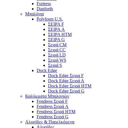
Fortress
Danforth
Μπαλόνια
Polyform U.S.
ΣΕΙΡΑ F
ΣΕΙΡΑ A
ΣΕΙΡΑ HTM
ΣΕΙΡΑ G
Σειρά CM
Σειρά CC
Σειρά LD
Σειρά WS
Σειρά S
Dock Edge
Dock Edge Σειρα F
Dock Edge Σειρά Α
Dock Edge Σειρά HTM
Dock Edge Σειρά G
Καλύμματα Μπαλονιών
Fendress Σειρά F
Fendress Σειρά A
Fendress Σειρά HTM
Fendress Σειρά G
Αλυσίδες & Παρελκόμενα
Αλυσίδες