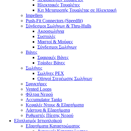
Ηλεκτρικές Τουαλέτες
Κιτ Μετατροπής Τουαλέτας σε Ηλεκτρική
Impellers
Push-Fit Connectors (Speedfit)
Σύνδεσμοι Σωλήνων & Thru-Hulls
Ακροσωλήνια
Συστολές
Μαστοί & Μούφες
Σύνδεσμοι Σωλήνων
Βάνες
Σφαιρικές Βάνες
Τρίοδες Βάνες
Σωλήνες
Σωλήνες PEX
Οδηγοί Στερέωσης Σωλήνων
Σφιγκτήρες
Vented Loops
Φίλτρα Νερού
Accumulator Tanks
Κεφαλές Ντους & Εξαρτήματα
Λάστιχα & Εξαρτήματα
Ρυθμιστές Πίεσης Νερού
Εξοπλισμός Ιστιοπλοϊκού
Εξαρτήματα Καταστρώματος