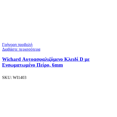
Γρήγορη προβολή
Διαβάστε περισσότερα
Wichard Αυτοασφαλιζόμενο Κλειδί D με
Ενσωματωμένο Πείρο, 6mm
SKU:
WI1403