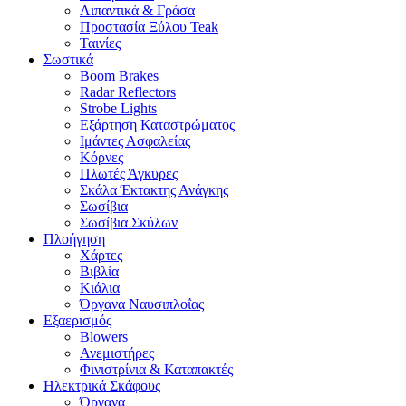
Λιπαντικά & Γράσα
Προστασία Ξύλου Teak
Ταινίες
Σωστικά
Boom Brakes
Radar Reflectors
Strobe Lights
Εξάρτηση Καταστρώματος
Ιμάντες Ασφαλείας
Κόρνες
Πλωτές Άγκυρες
Σκάλα Έκτακτης Ανάγκης
Σωσίβια
Σωσίβια Σκύλων
Πλοήγηση
Χάρτες
Βιβλία
Κιάλια
Όργανα Ναυσιπλοΐας
Εξαερισμός
Blowers
Ανεμιστήρες
Φινιστρίνια & Καταπακτές
Ηλεκτρικά Σκάφους
Όργανα