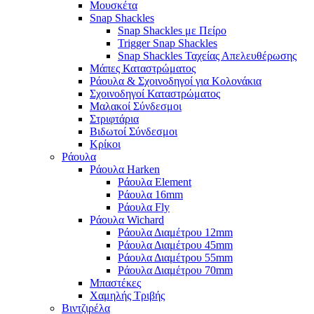
Μουσκέτα
Snap Shackles
Snap Shackles με Πείρο
Trigger Snap Shackles
Snap Shackles Ταχείας Απελευθέρωσης
Μάπες Καταστρώματος
Ράουλα & Σχοινοδηγοί για Κολονάκια
Σχοινοδηγοί Καταστρώματος
Μαλακοί Σύνδεσμοι
Στριφτάρια
Βιδωτοί Σύνδεσμοι
Κρίκοι
Ράουλα
Ράουλα Harken
Ράουλα Element
Ράουλα 16mm
Ράουλα Fly
Ράουλα Wichard
Ράουλα Διαμέτρου 12mm
Ράουλα Διαμέτρου 45mm
Ράουλα Διαμέτρου 55mm
Ράουλα Διαμέτρου 70mm
Μπαστέκες
Χαμηλής Τριβής
Βιντζιρέλα