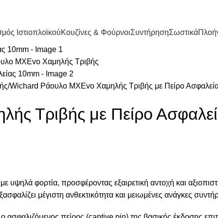
μός Ιστιοπλοϊκού
Κουζίνες & Φούρνοι
Συντήρηση
Σωστικά
Πλοή
ής
Wichard Ράουλο MXEvo Χαμηλής Τριβής με Πείρο Ασφαλε
λής Τριβής με Πείρο Ασφαλε
 με υψηλά φορτία, προσφέροντας εξαιρετική αντοχή και αξιοπιστ
ξασφαλίζει μέγιστη ανθεκτικότητα και μειωμένες ανάγκες συντή
 ο ασφαλιζόμενος πείρος (captive pin) της βασικής έκδοσης ε