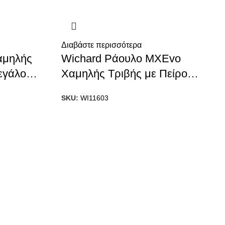
Διαβάστε περισσότερα
αμηλής
Wichard Ράουλο MXEvo
εγάλο
Χαμηλής Τριβής με Πείρο
Ασφαλείας 6mm
SKU:
WI11603