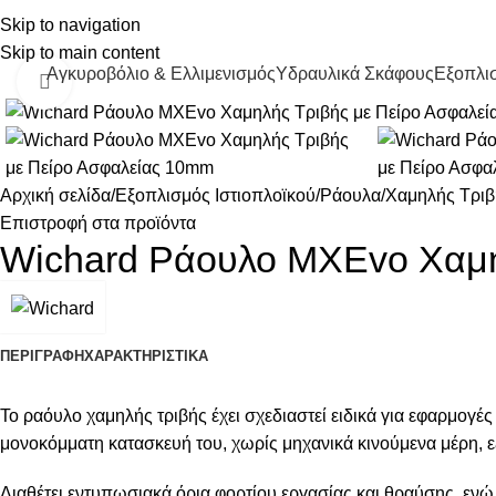
Skip to navigation
Skip to main content
Αγκυροβόλιο & Ελλιμενισμός
Υδραυλικά Σκάφους
Εξοπλισ
Κάντε κλικ για μεγέθυνση
Αρχική σελίδα
Εξοπλισμός Ιστιοπλοϊκού
Ράουλα
Χαμηλής Τριβ
Επιστροφή στα προϊόντα
Wichard Ράουλο MXEvo Χαμη
ΠΕΡΙΓΡΑΦΉ
ΧΑΡΑΚΤΗΡΙΣΤΙΚΑ
Το ραόυλο χαμηλής τριβής έχει σχεδιαστεί ειδικά για εφαρμογές
μονοκόμματη κατασκευή του, χωρίς μηχανικά κινούμενα μέρη, ε
Διαθέτει εντυπωσιακά όρια φορτίου εργασίας και θραύσης, ενώ