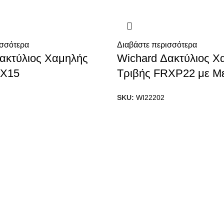
ισσότερα
Διαβάστε περισσότερα
ακτύλιος Χαμηλής
Wichard Δακτύλιος Χ
RX15
Τριβής FRXP22 με Μ
Άνοιγμα
SKU:
WI22202