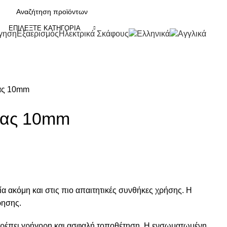
ΕΠΙΛΈΞΤΕ ΚΑΤΗΓΟΡΊΑ
γηση
Εξαερισμός
Ηλεκτρικά Σκάφους
ίας 10mm
ίας 10mm
ία ακόμη και στις πιο απαιτητικές συνθήκες χρήσης. Η
ρησης.
πιτρέπει γρήγορη και ασφαλή τοποθέτηση. Η ενσωματωμένη