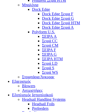
Fendress Σειρά HTM
Μπαλόνια
Dock Edge
Dock Edge Σειρα F
Dock Edge Σειρά G
Dock Edge Σειρά HTM
Dock Edge Σειρά Α
Polyform U.S.
ΣΕΙΡΑ A
Σειρά CC
Σειρά CM
ΣΕΙΡΑ F
ΣΕΙΡΑ G
ΣΕΙΡΑ HTM
Σειρά LD
Σειρά S
Σειρά WS
Στριφτάρια Άγκυρας
Εξαερισμός
Blowers
Ανεμιστήρες
Εξοπλισμός Ιστιοπλοϊκού
Headsail Handling Systems
Headsail Foils
Prefeeders