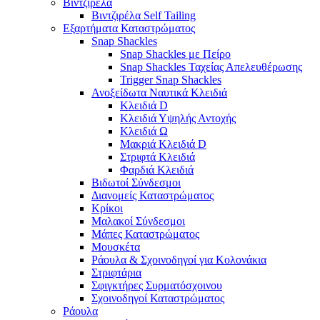
Βιντζιρέλα
Βιντζιρέλα Self Tailing
Εξαρτήματα Καταστρώματος
Snap Shackles
Snap Shackles με Πείρο
Snap Shackles Ταχείας Απελευθέρωσης
Trigger Snap Shackles
Ανοξείδωτα Ναυτικά Κλειδιά
Κλειδιά D
Κλειδιά Υψηλής Αντοχής
Κλειδιά Ω
Μακριά Κλειδιά D
Στριφτά Κλειδιά
Φαρδιά Κλειδιά
Βιδωτοί Σύνδεσμοι
Διανομείς Καταστρώματος
Κρίκοι
Μαλακοί Σύνδεσμοι
Μάπες Καταστρώματος
Μουσκέτα
Ράουλα & Σχοινοδηγοί για Κολονάκια
Στριφτάρια
Σφιγκτήρες Συρματόσχοινου
Σχοινοδηγοί Καταστρώματος
Ράουλα