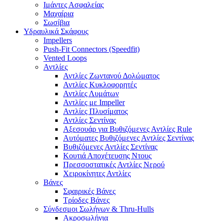
Ιμάντες Ασφαλείας
Μαχαίρια
Σωσίβια
Υδραυλικά Σκάφους
Impellers
Push-Fit Connectors (Speedfit)
Vented Loops
Αντλίες
Αντλίες Ζωντανού Δολώματος
Αντλίες Κυκλοφορητές
Αντλίες Λυμάτων
Αντλίες με Impeller
Αντλίες Πλυσίματος
Αντλίες Σεντίνας
Αξεσουάρ για Βυθιζόμενες Αντλίες Rule
Αυτόματες Βυθιζόμενες Αντλίες Σεντίνας
Βυθιζόμενες Αντλίες Σεντίνας
Κουτιά Αποχέτευσης Ντους
Πρεσσοστατικές Αντλίες Νερού
Χειροκίνητες Αντλίες
Βάνες
Σφαιρικές Βάνες
Τρίοδες Βάνες
Σύνδεσμοι Σωλήνων & Thru-Hulls
Ακροσωλήνια