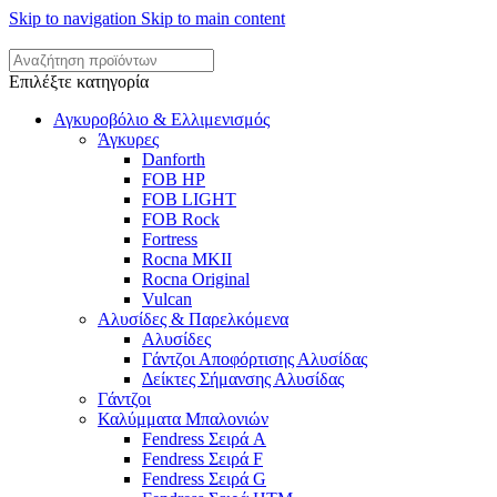
Skip to navigation
Skip to main content
Επιλέξτε κατηγορία
Αγκυροβόλιο & Ελλιμενισμός
Άγκυρες
Danforth
FOB HP
FOB LIGHT
FOB Rock
Fortress
Rocna MKII
Rocna Original
Vulcan
Αλυσίδες & Παρελκόμενα
Αλυσίδες
Γάντζοι Αποφόρτισης Αλυσίδας
Δείκτες Σήμανσης Αλυσίδας
Γάντζοι
Καλύμματα Μπαλονιών
Fendress Σειρά A
Fendress Σειρά F
Fendress Σειρά G