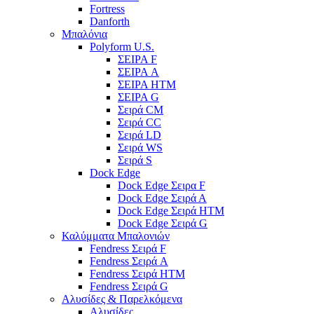
Fortress
Danforth
Μπαλόνια
Polyform U.S.
ΣΕΙΡΑ F
ΣΕΙΡΑ A
ΣΕΙΡΑ HTM
ΣΕΙΡΑ G
Σειρά CM
Σειρά CC
Σειρά LD
Σειρά WS
Σειρά S
Dock Edge
Dock Edge Σειρα F
Dock Edge Σειρά Α
Dock Edge Σειρά HTM
Dock Edge Σειρά G
Καλύμματα Μπαλονιών
Fendress Σειρά F
Fendress Σειρά A
Fendress Σειρά HTM
Fendress Σειρά G
Αλυσίδες & Παρελκόμενα
Αλυσίδες