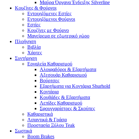
Μαύρα Όργανα Ένδειξης Silverline
Κουζίνες & Φούρνοι
Εντοιχιζόμενες Εστίες
Εντοιχιζόμενοι Φούρνοι
Εστίες
Κουζίνες με Φούρνο
Μαγείρεμα σε εξωτερικό χώρο
Πλοήγηση
Βιβλία
Χάρτες
Συντήρηση
Εργαλεία Καθαρισμού
Αλοιφαδόροι & Εξαρτήματα
Αξεσουάρ Καθαρισμού
Βούρτσες
Εξαρτήματα για Κοντάρια Shurhold
Κοντάρια
Κουβάδες & Εξαρτήματα
Λεπίδες Καθαρισμού
Σφουγγαρίστρες & Σκούπες
Καθαριστικά
Λιπαντικά & Γράσα
Προστασία Ξύλου Teak
Σωστικά
Boom Brakes