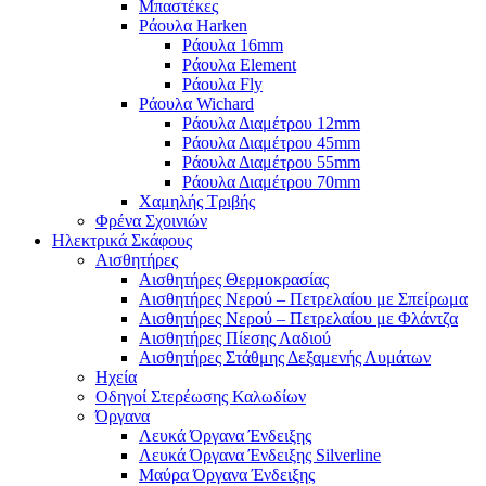
Μπαστέκες
Ράουλα Harken
Ράουλα 16mm
Ράουλα Element
Ράουλα Fly
Ράουλα Wichard
Ράουλα Διαμέτρου 12mm
Ράουλα Διαμέτρου 45mm
Ράουλα Διαμέτρου 55mm
Ράουλα Διαμέτρου 70mm
Χαμηλής Τριβής
Φρένα Σχοινιών
Ηλεκτρικά Σκάφους
Αισθητήρες
Αισθητήρες Θερμοκρασίας
Αισθητήρες Νερού – Πετρελαίου με Σπείρωμα
Αισθητήρες Νερού – Πετρελαίου με Φλάντζα
Αισθητήρες Πίεσης Λαδιού
Αισθητήρες Στάθμης Δεξαμενής Λυμάτων
Ηχεία
Οδηγοί Στερέωσης Καλωδίων
Όργανα
Λευκά Όργανα Ένδειξης
Λευκά Όργανα Ένδειξης Silverline
Μαύρα Όργανα Ένδειξης