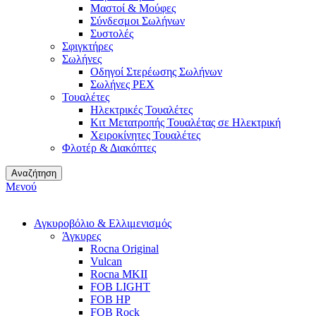
Μαστοί & Μούφες
Σύνδεσμοι Σωλήνων
Συστολές
Σφιγκτήρες
Σωλήνες
Οδηγοί Στερέωσης Σωλήνων
Σωλήνες PEX
Τουαλέτες
Ηλεκτρικές Τουαλέτες
Κιτ Μετατροπής Τουαλέτας σε Ηλεκτρική
Χειροκίνητες Τουαλέτες
Φλοτέρ & Διακόπτες
Αναζήτηση
Μενού
Αγκυροβόλιο & Ελλιμενισμός
Άγκυρες
Rocna Original
Vulcan
Rocna MKII
FOB LIGHT
FOB HP
FOB Rock