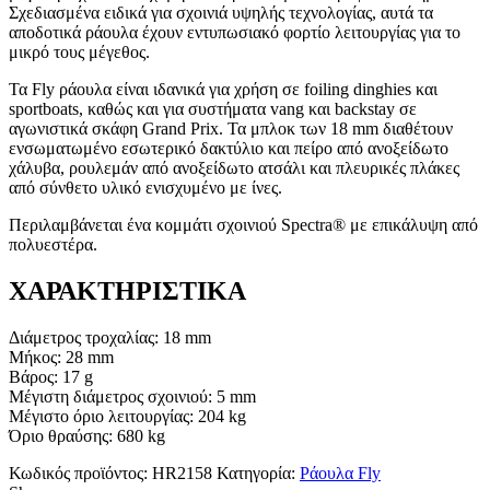
Σχεδιασμένα ειδικά για σχοινιά υψηλής τεχνολογίας, αυτά τα
αποδοτικά ράουλα έχουν εντυπωσιακό φορτίο λειτουργίας για το
μικρό τους μέγεθος.
Τα Fly ράουλα είναι ιδανικά για χρήση σε foiling dinghies και
sportboats, καθώς και για συστήματα vang και backstay σε
αγωνιστικά σκάφη Grand Prix. Τα μπλοκ των 18 mm διαθέτουν
ενσωματωμένο εσωτερικό δακτύλιο και πείρο από ανοξείδωτο
χάλυβα, ρουλεμάν από ανοξείδωτο ατσάλι και πλευρικές πλάκες
από σύνθετο υλικό ενισχυμένο με ίνες.
Περιλαμβάνεται ένα κομμάτι σχοινιού Spectra® με επικάλυψη από
πολυεστέρα.
ΧΑΡΑΚΤΗΡΙΣΤΙΚΑ
Διάμετρος τροχαλίας: 18 mm
Μήκος: 28 mm
Βάρος: 17 g
Μέγιστη διάμετρος σχοινιού: 5 mm
Μέγιστο όριο λειτουργίας: 204 kg
Όριο θραύσης: 680 kg
Κωδικός προϊόντος:
HR2158
Κατηγορία:
Ράουλα Fly