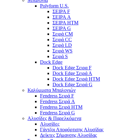
Μπαλόνια
Polyform U.S.
ΣΕΙΡΑ F
ΣΕΙΡΑ A
ΣΕΙΡΑ HTM
ΣΕΙΡΑ G
Σειρά CM
Σειρά CC
Σειρά LD
Σειρά WS
Σειρά S
Dock Edge
Dock Edge Σειρα F
Dock Edge Σειρά Α
Dock Edge Σειρά HTM
Dock Edge Σειρά G
Καλύμματα Μπαλονιών
Fendress Σειρά F
Fendress Σειρά A
Fendress Σειρά HTM
Fendress Σειρά G
Αλυσίδες & Παρελκόμενα
Αλυσίδες
Γάντζοι Αποφόρτισης Αλυσίδας
Δείκτες Σήμανσης Αλυσίδας