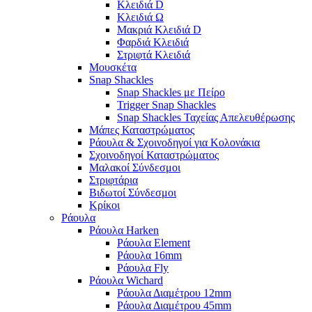
Κλειδιά D
Κλειδιά Ω
Μακριά Κλειδιά D
Φαρδιά Κλειδιά
Στριφτά Κλειδιά
Μουσκέτα
Snap Shackles
Snap Shackles με Πείρο
Trigger Snap Shackles
Snap Shackles Ταχείας Απελευθέρωσης
Μάπες Καταστρώματος
Ράουλα & Σχοινοδηγοί για Κολονάκια
Σχοινοδηγοί Καταστρώματος
Μαλακοί Σύνδεσμοι
Στριφτάρια
Βιδωτοί Σύνδεσμοι
Κρίκοι
Ράουλα
Ράουλα Harken
Ράουλα Element
Ράουλα 16mm
Ράουλα Fly
Ράουλα Wichard
Ράουλα Διαμέτρου 12mm
Ράουλα Διαμέτρου 45mm