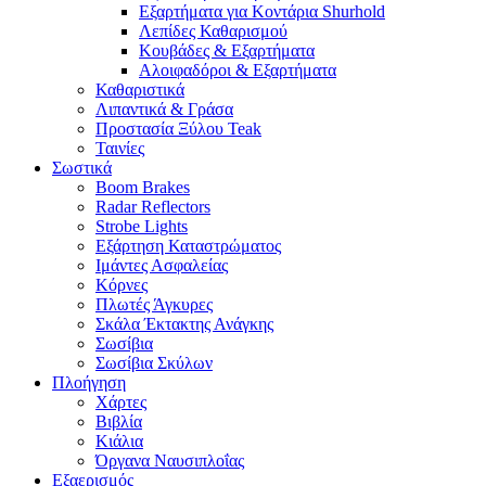
Εξαρτήματα για Κοντάρια Shurhold
Λεπίδες Καθαρισμού
Κουβάδες & Εξαρτήματα
Αλοιφαδόροι & Εξαρτήματα
Καθαριστικά
Λιπαντικά & Γράσα
Προστασία Ξύλου Teak
Ταινίες
Σωστικά
Boom Brakes
Radar Reflectors
Strobe Lights
Εξάρτηση Καταστρώματος
Ιμάντες Ασφαλείας
Κόρνες
Πλωτές Άγκυρες
Σκάλα Έκτακτης Ανάγκης
Σωσίβια
Σωσίβια Σκύλων
Πλοήγηση
Χάρτες
Βιβλία
Κιάλια
Όργανα Ναυσιπλοΐας
Εξαερισμός