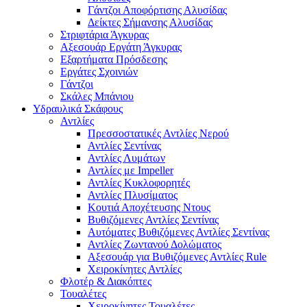
Γάντζοι Αποφόρτισης Αλυσίδας
Δείκτες Σήμανσης Αλυσίδας
Στριφτάρια Άγκυρας
Αξεσουάρ Εργάτη Άγκυρας
Εξαρτήματα Πρόσδεσης
Εργάτες Σχοινιών
Γάντζοι
Σκάλες Μπάνιου
Υδραυλικά Σκάφους
Αντλίες
Πρεσσοστατικές Αντλίες Νερού
Αντλίες Σεντίνας
Αντλίες Λυμάτων
Αντλίες με Impeller
Αντλίες Κυκλοφορητές
Αντλίες Πλυσίματος
Κουτιά Αποχέτευσης Ντους
Βυθιζόμενες Αντλίες Σεντίνας
Αυτόματες Βυθιζόμενες Αντλίες Σεντίνας
Αντλίες Ζωντανού Δολώματος
Αξεσουάρ για Βυθιζόμενες Αντλίες Rule
Χειροκίνητες Αντλίες
Φλοτέρ & Διακόπτες
Τουαλέτες
Χειροκίνητες Τουαλέτες