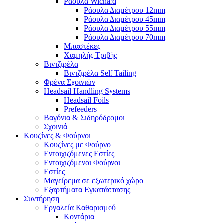
Ράουλα Wichard
Ράουλα Διαμέτρου 12mm
Ράουλα Διαμέτρου 45mm
Ράουλα Διαμέτρου 55mm
Ράουλα Διαμέτρου 70mm
Μπαστέκες
Χαμηλής Τριβής
Βιντζιρέλα
Βιντζιρέλα Self Tailing
Φρένα Σχοινιών
Headsail Handling Systems
Headsail Foils
Prefeeders
Βαγόνια & Σιδηρόδρομοι
Σχοινιά
Κουζίνες & Φούρνοι
Κουζίνες με Φούρνο
Εντοιχιζόμενες Εστίες
Εντοιχιζόμενοι Φούρνοι
Εστίες
Μαγείρεμα σε εξωτερικό χώρο
Εξαρτήματα Εγκατάστασης
Συντήρηση
Εργαλεία Καθαρισμού
Κοντάρια