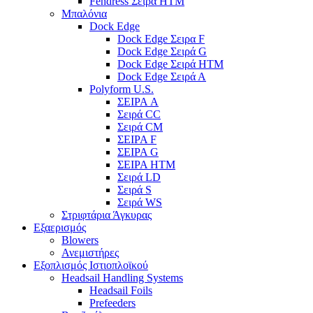
Fendress Σειρά HTM
Μπαλόνια
Dock Edge
Dock Edge Σειρα F
Dock Edge Σειρά G
Dock Edge Σειρά HTM
Dock Edge Σειρά Α
Polyform U.S.
ΣΕΙΡΑ A
Σειρά CC
Σειρά CM
ΣΕΙΡΑ F
ΣΕΙΡΑ G
ΣΕΙΡΑ HTM
Σειρά LD
Σειρά S
Σειρά WS
Στριφτάρια Άγκυρας
Εξαερισμός
Blowers
Ανεμιστήρες
Εξοπλισμός Ιστιοπλοϊκού
Headsail Handling Systems
Headsail Foils
Prefeeders