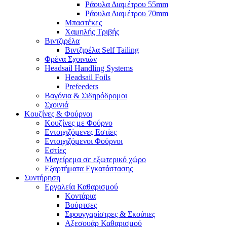
Ράουλα Διαμέτρου 55mm
Ράουλα Διαμέτρου 70mm
Μπαστέκες
Χαμηλής Τριβής
Βιντζιρέλα
Βιντζιρέλα Self Tailing
Φρένα Σχοινιών
Headsail Handling Systems
Headsail Foils
Prefeeders
Βαγόνια & Σιδηρόδρομοι
Σχοινιά
Κουζίνες & Φούρνοι
Κουζίνες με Φούρνο
Εντοιχιζόμενες Εστίες
Εντοιχιζόμενοι Φούρνοι
Εστίες
Μαγείρεμα σε εξωτερικό χώρο
Εξαρτήματα Εγκατάστασης
Συντήρηση
Εργαλεία Καθαρισμού
Κοντάρια
Βούρτσες
Σφουγγαρίστρες & Σκούπες
Αξεσουάρ Καθαρισμού