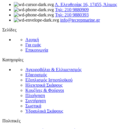
Λ. Ελευθερίας 16, 17455, Άλιμος
Τηλ: 210 9880909
Τηλ: 210 9880393
info@tecrepmarine.gr
Σελίδες
Αρχική
Για εμάς
Επικοινωνία
Κατηγορίες
Αγκυροβόλιο & Ελλιμενισμός
Εξαερισμός
Εξοπλισμός Ιστιοπλοϊκού
Ηλεκτρικά Σκάφους
Κουζίνες & Φούρνοι
Πλοήγηση
Συντήρηση
Σωστικά
Υδραυλικά Σκάφους
Πολιτικές