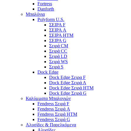
Fortress
Danforth
Μπαλόνια
Polyform U.S.
ΣΕΙΡΑ F
ΣΕΙΡΑ A
ΣΕΙΡΑ HTM
ΣΕΙΡΑ G
Σειρά CM
Σειρά CC
Σειρά LD
Σειρά WS
Σειρά S
Dock Edge
Dock Edge Σειρα F
Dock Edge Σειρά Α
Dock Edge Σειρά HTM
Dock Edge Σειρά G
Καλύμματα Μπαλονιών
Fendress Σειρά F
Fendress Σειρά A
Fendress Σειρά HTM
Fendress Σειρά G
Αλυσίδες & Παρελκόμενα
Αλυσίδες