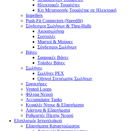
Ηλεκτρικές Τουαλέτες
Κιτ Μετατροπής Τουαλέτας σε Ηλεκτρική
Impellers
Push-Fit Connectors (Speedfit)
Σύνδεσμοι Σωλήνων & Thru-Hulls
Ακροσωλήνια
Συστολές
Μαστοί & Μούφες
Σύνδεσμοι Σωλήνων
Βάνες
Σφαιρικές Βάνες
Τρίοδες Βάνες
Σωλήνες
Σωλήνες PEX
Οδηγοί Στερέωσης Σωλήνων
Σφιγκτήρες
Vented Loops
Φίλτρα Νερού
Accumulator Tanks
Κεφαλές Ντους & Εξαρτήματα
Λάστιχα & Εξαρτήματα
Ρυθμιστές Πίεσης Νερού
Εξοπλισμός Ιστιοπλοϊκού
Εξαρτήματα Καταστρώματος