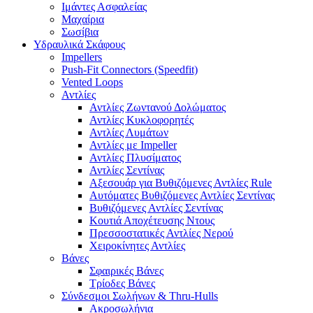
Ιμάντες Ασφαλείας
Μαχαίρια
Σωσίβια
Υδραυλικά Σκάφους
Impellers
Push-Fit Connectors (Speedfit)
Vented Loops
Αντλίες
Αντλίες Ζωντανού Δολώματος
Αντλίες Κυκλοφορητές
Αντλίες Λυμάτων
Αντλίες με Impeller
Αντλίες Πλυσίματος
Αντλίες Σεντίνας
Αξεσουάρ για Βυθιζόμενες Αντλίες Rule
Αυτόματες Βυθιζόμενες Αντλίες Σεντίνας
Βυθιζόμενες Αντλίες Σεντίνας
Κουτιά Αποχέτευσης Ντους
Πρεσσοστατικές Αντλίες Νερού
Χειροκίνητες Αντλίες
Βάνες
Σφαιρικές Βάνες
Τρίοδες Βάνες
Σύνδεσμοι Σωλήνων & Thru-Hulls
Ακροσωλήνια