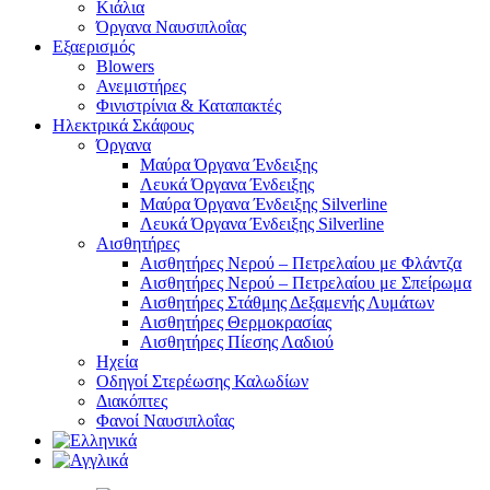
Κιάλια
Όργανα Ναυσιπλοΐας
Εξαερισμός
Blowers
Ανεμιστήρες
Φινιστρίνια & Καταπακτές
Ηλεκτρικά Σκάφους
Όργανα
Μαύρα Όργανα Ένδειξης
Λευκά Όργανα Ένδειξης
Μαύρα Όργανα Ένδειξης Silverline
Λευκά Όργανα Ένδειξης Silverline
Αισθητήρες
Αισθητήρες Νερού – Πετρελαίου με Φλάντζα
Αισθητήρες Νερού – Πετρελαίου με Σπείρωμα
Αισθητήρες Στάθμης Δεξαμενής Λυμάτων
Αισθητήρες Θερμοκρασίας
Αισθητήρες Πίεσης Λαδιού
Ηχεία
Οδηγοί Στερέωσης Καλωδίων
Διακόπτες
Φανοί Ναυσιπλοΐας