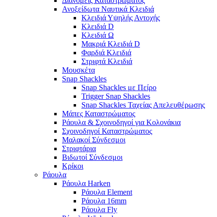
Διανομείς Καταστρώματος
Ανοξείδωτα Ναυτικά Κλειδιά
Κλειδιά Υψηλής Αντοχής
Κλειδιά D
Κλειδιά Ω
Μακριά Κλειδιά D
Φαρδιά Κλειδιά
Στριφτά Κλειδιά
Μουσκέτα
Snap Shackles
Snap Shackles με Πείρο
Trigger Snap Shackles
Snap Shackles Ταχείας Απελευθέρωσης
Μάπες Καταστρώματος
Ράουλα & Σχοινοδηγοί για Κολονάκια
Σχοινοδηγοί Καταστρώματος
Μαλακοί Σύνδεσμοι
Στριφτάρια
Βιδωτοί Σύνδεσμοι
Κρίκοι
Ράουλα
Ράουλα Harken
Ράουλα Element
Ράουλα 16mm
Ράουλα Fly