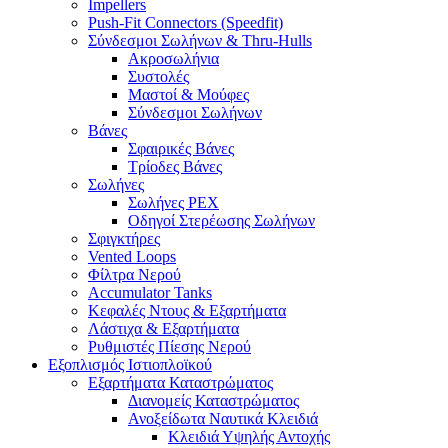
Impellers
Push-Fit Connectors (Speedfit)
Σύνδεσμοι Σωλήνων & Thru-Hulls
Ακροσωλήνια
Συστολές
Μαστοί & Μούφες
Σύνδεσμοι Σωλήνων
Βάνες
Σφαιρικές Βάνες
Τρίοδες Βάνες
Σωλήνες
Σωλήνες PEX
Οδηγοί Στερέωσης Σωλήνων
Σφιγκτήρες
Vented Loops
Φίλτρα Νερού
Accumulator Tanks
Κεφαλές Ντους & Εξαρτήματα
Λάστιχα & Εξαρτήματα
Ρυθμιστές Πίεσης Νερού
Εξοπλισμός Ιστιοπλοϊκού
Εξαρτήματα Καταστρώματος
Διανομείς Καταστρώματος
Ανοξείδωτα Ναυτικά Κλειδιά
Κλειδιά Υψηλής Αντοχής