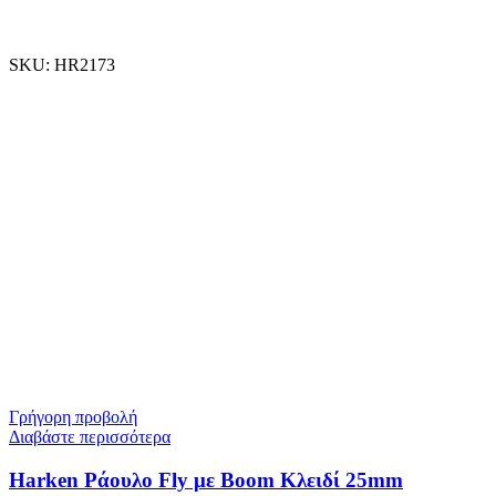
SKU:
HR2173
Γρήγορη προβολή
Διαβάστε περισσότερα
Harken Ράουλο Fly με Boom Κλειδί 25mm