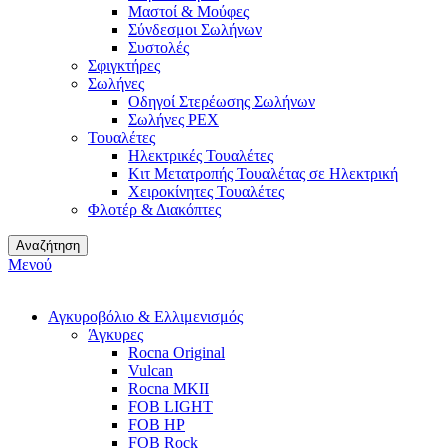
Μαστοί & Μούφες
Σύνδεσμοι Σωλήνων
Συστολές
Σφιγκτήρες
Σωλήνες
Οδηγοί Στερέωσης Σωλήνων
Σωλήνες PEX
Τουαλέτες
Ηλεκτρικές Τουαλέτες
Κιτ Μετατροπής Τουαλέτας σε Ηλεκτρική
Χειροκίνητες Τουαλέτες
Φλοτέρ & Διακόπτες
Αναζήτηση
Μενού
Αγκυροβόλιο & Ελλιμενισμός
Άγκυρες
Rocna Original
Vulcan
Rocna MKII
FOB LIGHT
FOB HP
FOB Rock