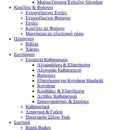
Μαύρα Όργανα Ένδειξης Silverline
Κουζίνες & Φούρνοι
Εντοιχιζόμενες Εστίες
Εντοιχιζόμενοι Φούρνοι
Εστίες
Κουζίνες με Φούρνο
Μαγείρεμα σε εξωτερικό χώρο
Πλοήγηση
Βιβλία
Χάρτες
Συντήρηση
Εργαλεία Καθαρισμού
Αλοιφαδόροι & Εξαρτήματα
Αξεσουάρ Καθαρισμού
Βούρτσες
Εξαρτήματα για Κοντάρια Shurhold
Κοντάρια
Κουβάδες & Εξαρτήματα
Λεπίδες Καθαρισμού
Σφουγγαρίστρες & Σκούπες
Καθαριστικά
Λιπαντικά & Γράσα
Προστασία Ξύλου Teak
Σωστικά
Boom Brakes