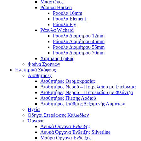
Μπαστέκες
Ράουλα Harken
Ράουλα 16mm
Ράουλα Element
Ράουλα Fly
Ράουλα Wichard
Ράουλα Διαμέτρου 12mm
Ράουλα Διαμέτρου 45mm
Ράουλα Διαμέτρου 55mm
Ράουλα Διαμέτρου 70mm
Χαμηλής Τριβής
Φρένα Σχοινιών
Ηλεκτρικά Σκάφους
Αισθητήρες
Αισθητήρες Θερμοκρασίας
Αισθητήρες Νερού – Πετρελαίου με Σπείρωμα
Αισθητήρες Νερού – Πετρελαίου με Φλάντζα
Αισθητήρες Πίεσης Λαδιού
Αισθητήρες Στάθμης Δεξαμενής Λυμάτων
Ηχεία
Οδηγοί Στερέωσης Καλωδίων
Όργανα
Λευκά Όργανα Ένδειξης
Λευκά Όργανα Ένδειξης Silverline
Μαύρα Όργανα Ένδειξης