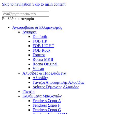
Skip to navigation
Skip to main content
Επιλέξτε κατηγορία
Αγκυροβόλιο & Ελλιμενισμός
Άγκυρες
Danforth
FOB HP
FOB LIGHT
FOB Rock
Fortress
Rocna MKII
Rocna Original
Vulcan
Αλυσίδες & Παρελκόμενα
Αλυσίδες
Γάντζοι Αποφόρτισης Αλυσίδας
Δείκτες Σήμανσης Αλυσίδας
Γάντζοι
Καλύμματα Μπαλονιών
Fendress Σειρά A
Fendress Σειρά F
Fendress Σειρά G