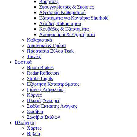
Βούρτσες
Σφουγγαρίστρες & Σκούπες
Αξεσουάρ Καθαρισμού
Εξαρτήματα για Κοντάρια Shurhold
Λεπίδες Καθαρισμού
Κουβάδες & Εξαρτήματα
Αλοιφαδόροι & Εξαρτήματα
Καθαριστικά
Λιπαντικά & Γράσα
Προστασία Ξύλου Teak
Ταινίες
Σωστικά
Boom Brakes
Radar Reflectors
Strobe Lights
Εξάρτηση Καταστρώματος
Ιμάντες Ασφαλείας
Κόρνες
Πλωτές Άγκυρες
Σκάλα Έκτακτης Ανάγκης
Σωσίβια
Σωσίβια Σκύλων
Πλοήγηση
Χάρτες
Βιβλία