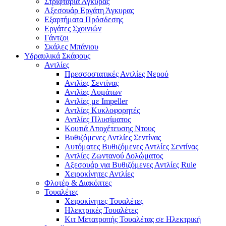
Στριφτάρια Άγκυρας
Αξεσουάρ Εργάτη Άγκυρας
Εξαρτήματα Πρόσδεσης
Εργάτες Σχοινιών
Γάντζοι
Σκάλες Μπάνιου
Υδραυλικά Σκάφους
Αντλίες
Πρεσσοστατικές Αντλίες Νερού
Αντλίες Σεντίνας
Αντλίες Λυμάτων
Αντλίες με Impeller
Αντλίες Κυκλοφορητές
Αντλίες Πλυσίματος
Κουτιά Αποχέτευσης Ντους
Βυθιζόμενες Αντλίες Σεντίνας
Αυτόματες Βυθιζόμενες Αντλίες Σεντίνας
Αντλίες Ζωντανού Δολώματος
Αξεσουάρ για Βυθιζόμενες Αντλίες Rule
Χειροκίνητες Αντλίες
Φλοτέρ & Διακόπτες
Τουαλέτες
Χειροκίνητες Τουαλέτες
Ηλεκτρικές Τουαλέτες
Κιτ Μετατροπής Τουαλέτας σε Ηλεκτρική