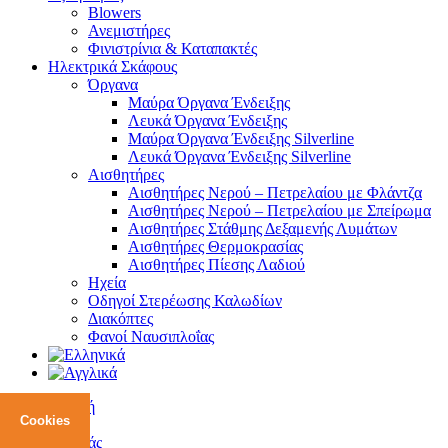
Blowers
Ανεμιστήρες
Φινιστρίνια & Καταπακτές
Ηλεκτρικά Σκάφους
Όργανα
Μαύρα Όργανα Ένδειξης
Λευκά Όργανα Ένδειξης
Μαύρα Όργανα Ένδειξης Silverline
Λευκά Όργανα Ένδειξης Silverline
Αισθητήρες
Αισθητήρες Νερού – Πετρελαίου με Φλάντζα
Αισθητήρες Νερού – Πετρελαίου με Σπείρωμα
Αισθητήρες Στάθμης Δεξαμενής Λυμάτων
Αισθητήρες Θερμοκρασίας
Αισθητήρες Πίεσης Λαδιού
Ηχεία
Οδηγοί Στερέωσης Καλωδίων
Διακόπτες
Φανοί Ναυσιπλοΐας
Αρχική
Cookies
Blog
Για εμάς