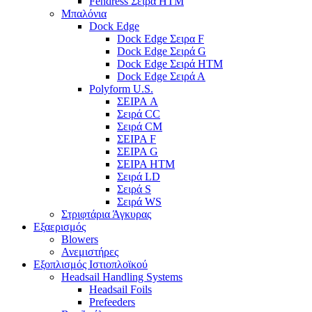
Fendress Σειρά HTM
Μπαλόνια
Dock Edge
Dock Edge Σειρα F
Dock Edge Σειρά G
Dock Edge Σειρά HTM
Dock Edge Σειρά Α
Polyform U.S.
ΣΕΙΡΑ A
Σειρά CC
Σειρά CM
ΣΕΙΡΑ F
ΣΕΙΡΑ G
ΣΕΙΡΑ HTM
Σειρά LD
Σειρά S
Σειρά WS
Στριφτάρια Άγκυρας
Εξαερισμός
Blowers
Ανεμιστήρες
Εξοπλισμός Ιστιοπλοϊκού
Headsail Handling Systems
Headsail Foils
Prefeeders