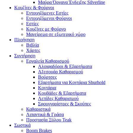
Μαύρα Όργανα Ένδειξης Silverline
Κουζίνες & Φούρνοι
Εντοιχιζόμενες Εστίες
Εντοιχιζόμενοι Φούρνοι
Εστίες
Κουζίνες με Φούρνο
Μαγείρεμα σε εξωτερικό χώρο
Πλοήγηση
Βιβλία
Χάρτες
Συντήρηση
Εργαλεία Καθαρισμού
Αλοιφαδόροι & Εξαρτήματα
Αξεσουάρ Καθαρισμού
Βούρτσες
Εξαρτήματα για Κοντάρια Shurhold
Κοντάρια
Κουβάδες & Εξαρτήματα
Λεπίδες Καθαρισμού
Σφουγγαρίστρες & Σκούπες
Καθαριστικά
Λιπαντικά & Γράσα
Προστασία Ξύλου Teak
Σωστικά
Boom Brakes