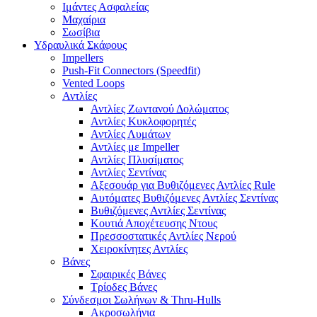
Ιμάντες Ασφαλείας
Μαχαίρια
Σωσίβια
Υδραυλικά Σκάφους
Impellers
Push-Fit Connectors (Speedfit)
Vented Loops
Αντλίες
Αντλίες Ζωντανού Δολώματος
Αντλίες Κυκλοφορητές
Αντλίες Λυμάτων
Αντλίες με Impeller
Αντλίες Πλυσίματος
Αντλίες Σεντίνας
Αξεσουάρ για Βυθιζόμενες Αντλίες Rule
Αυτόματες Βυθιζόμενες Αντλίες Σεντίνας
Βυθιζόμενες Αντλίες Σεντίνας
Κουτιά Αποχέτευσης Ντους
Πρεσσοστατικές Αντλίες Νερού
Χειροκίνητες Αντλίες
Βάνες
Σφαιρικές Βάνες
Τρίοδες Βάνες
Σύνδεσμοι Σωλήνων & Thru-Hulls
Ακροσωλήνια