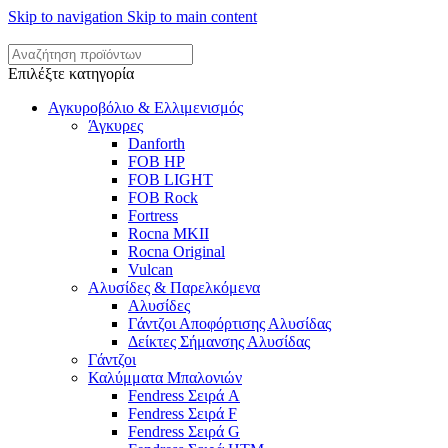
Skip to navigation
Skip to main content
Επιλέξτε κατηγορία
Αγκυροβόλιο & Ελλιμενισμός
Άγκυρες
Danforth
FOB HP
FOB LIGHT
FOB Rock
Fortress
Rocna MKII
Rocna Original
Vulcan
Αλυσίδες & Παρελκόμενα
Αλυσίδες
Γάντζοι Αποφόρτισης Αλυσίδας
Δείκτες Σήμανσης Αλυσίδας
Γάντζοι
Καλύμματα Μπαλονιών
Fendress Σειρά A
Fendress Σειρά F
Fendress Σειρά G