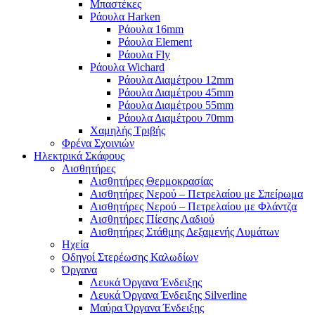
Μπαστέκες
Ράουλα Harken
Ράουλα 16mm
Ράουλα Element
Ράουλα Fly
Ράουλα Wichard
Ράουλα Διαμέτρου 12mm
Ράουλα Διαμέτρου 45mm
Ράουλα Διαμέτρου 55mm
Ράουλα Διαμέτρου 70mm
Χαμηλής Τριβής
Φρένα Σχοινιών
Ηλεκτρικά Σκάφους
Αισθητήρες
Αισθητήρες Θερμοκρασίας
Αισθητήρες Νερού – Πετρελαίου με Σπείρωμα
Αισθητήρες Νερού – Πετρελαίου με Φλάντζα
Αισθητήρες Πίεσης Λαδιού
Αισθητήρες Στάθμης Δεξαμενής Λυμάτων
Ηχεία
Οδηγοί Στερέωσης Καλωδίων
Όργανα
Λευκά Όργανα Ένδειξης
Λευκά Όργανα Ένδειξης Silverline
Μαύρα Όργανα Ένδειξης