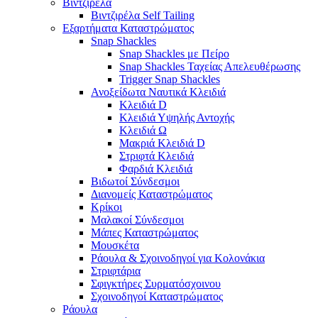
Βιντζιρέλα
Βιντζιρέλα Self Tailing
Εξαρτήματα Καταστρώματος
Snap Shackles
Snap Shackles με Πείρο
Snap Shackles Ταχείας Απελευθέρωσης
Trigger Snap Shackles
Ανοξείδωτα Ναυτικά Κλειδιά
Κλειδιά D
Κλειδιά Υψηλής Αντοχής
Κλειδιά Ω
Μακριά Κλειδιά D
Στριφτά Κλειδιά
Φαρδιά Κλειδιά
Βιδωτοί Σύνδεσμοι
Διανομείς Καταστρώματος
Κρίκοι
Μαλακοί Σύνδεσμοι
Μάπες Καταστρώματος
Μουσκέτα
Ράουλα & Σχοινοδηγοί για Κολονάκια
Στριφτάρια
Σφιγκτήρες Συρματόσχοινου
Σχοινοδηγοί Καταστρώματος
Ράουλα