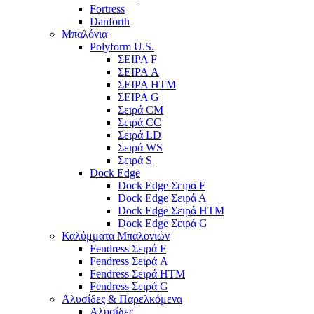
Fortress
Danforth
Μπαλόνια
Polyform U.S.
ΣΕΙΡΑ F
ΣΕΙΡΑ A
ΣΕΙΡΑ HTM
ΣΕΙΡΑ G
Σειρά CM
Σειρά CC
Σειρά LD
Σειρά WS
Σειρά S
Dock Edge
Dock Edge Σειρα F
Dock Edge Σειρά Α
Dock Edge Σειρά HTM
Dock Edge Σειρά G
Καλύμματα Μπαλονιών
Fendress Σειρά F
Fendress Σειρά A
Fendress Σειρά HTM
Fendress Σειρά G
Αλυσίδες & Παρελκόμενα
Αλυσίδες