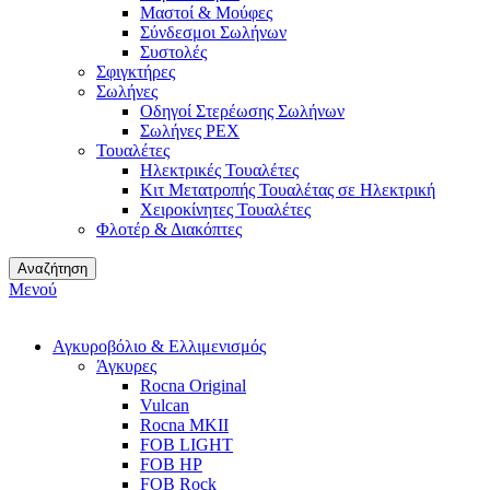
Μαστοί & Μούφες
Σύνδεσμοι Σωλήνων
Συστολές
Σφιγκτήρες
Σωλήνες
Οδηγοί Στερέωσης Σωλήνων
Σωλήνες PEX
Τουαλέτες
Ηλεκτρικές Τουαλέτες
Κιτ Μετατροπής Τουαλέτας σε Ηλεκτρική
Χειροκίνητες Τουαλέτες
Φλοτέρ & Διακόπτες
Αναζήτηση
Μενού
Αγκυροβόλιο & Ελλιμενισμός
Άγκυρες
Rocna Original
Vulcan
Rocna MKII
FOB LIGHT
FOB HP
FOB Rock