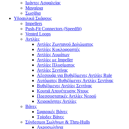
Ιμάντες Ασφαλείας
Μαχαίρια
Σωσίβια
Υδραυλικά Σκάφους
Impellers
Push-Fit Connectors (Speedfit)
Vented Loops
Αντλίες
Αντλίες Ζωντανού Δολώματος
Αντλίες Κυκλοφορητές
Αντλίες Λυμάτων
Αντλίες με Impeller
Αντλίες Πλυσίματος
Αντλίες Σεντίνας
Αξεσουάρ για Βυθιζόμενες Αντλίες Rule
Αυτόματες Βυθιζόμενες Αντλίες Σεντίνας
Βυθιζόμενες Αντλίες Σεντίνας
Κουτιά Αποχέτευσης Ντους
Πρεσσοστατικές Αντλίες Νερού
Χειροκίνητες Αντλίες
Βάνες
Σφαιρικές Βάνες
Τρίοδες Βάνες
Σύνδεσμοι Σωλήνων & Thru-Hulls
Ακροσωλήνια