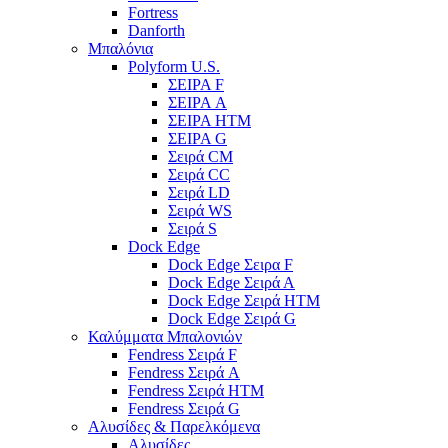
Fortress
Danforth
Μπαλόνια
Polyform U.S.
ΣΕΙΡΑ F
ΣΕΙΡΑ A
ΣΕΙΡΑ HTM
ΣΕΙΡΑ G
Σειρά CM
Σειρά CC
Σειρά LD
Σειρά WS
Σειρά S
Dock Edge
Dock Edge Σειρα F
Dock Edge Σειρά Α
Dock Edge Σειρά HTM
Dock Edge Σειρά G
Καλύμματα Μπαλονιών
Fendress Σειρά F
Fendress Σειρά A
Fendress Σειρά HTM
Fendress Σειρά G
Αλυσίδες & Παρελκόμενα
Αλυσίδες