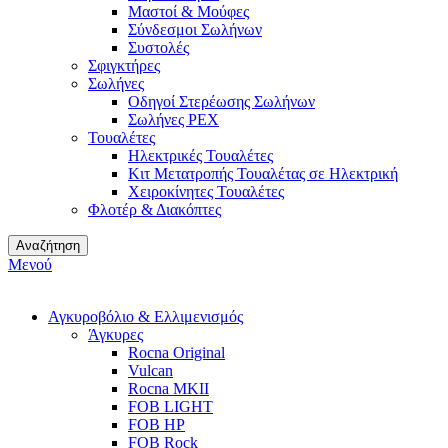
Μαστοί & Μούφες
Σύνδεσμοι Σωλήνων
Συστολές
Σφιγκτήρες
Σωλήνες
Οδηγοί Στερέωσης Σωλήνων
Σωλήνες PEX
Τουαλέτες
Ηλεκτρικές Τουαλέτες
Κιτ Μετατροπής Τουαλέτας σε Ηλεκτρική
Χειροκίνητες Τουαλέτες
Φλοτέρ & Διακόπτες
Αναζήτηση
Μενού
Αγκυροβόλιο & Ελλιμενισμός
Άγκυρες
Rocna Original
Vulcan
Rocna MKII
FOB LIGHT
FOB HP
FOB Rock