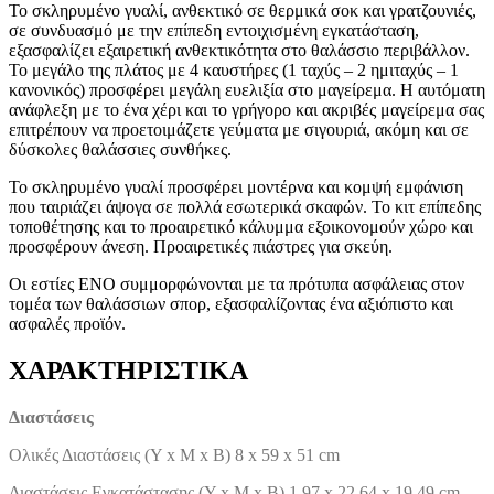
Το σκληρυμένο γυαλί, ανθεκτικό σε θερμικά σοκ και γρατζουνιές,
σε συνδυασμό με την επίπεδη εντοιχισμένη εγκατάσταση,
εξασφαλίζει εξαιρετική ανθεκτικότητα στο θαλάσσιο περιβάλλον.
Το μεγάλο της πλάτος με 4 καυστήρες (1 ταχύς – 2 ημιταχύς – 1
κανονικός) προσφέρει μεγάλη ευελιξία στο μαγείρεμα. Η αυτόματη
ανάφλεξη με το ένα χέρι και το γρήγορο και ακριβές μαγείρεμα σας
επιτρέπουν να προετοιμάζετε γεύματα με σιγουριά, ακόμη και σε
δύσκολες θαλάσσιες συνθήκες.
Το σκληρυμένο γυαλί προσφέρει μοντέρνα και κομψή εμφάνιση
που ταιριάζει άψογα σε πολλά εσωτερικά σκαφών. Το κιτ επίπεδης
τοποθέτησης και το προαιρετικό κάλυμμα εξοικονομούν χώρο και
προσφέρουν άνεση. Προαιρετικές πιάστρες για σκεύη.
Οι εστίες ENO συμμορφώνονται με τα πρότυπα ασφάλειας στον
τομέα των θαλάσσιων σπορ, εξασφαλίζοντας ένα αξιόπιστο και
ασφαλές προϊόν.
ΧΑΡΑΚΤΗΡΙΣΤΙΚΑ
Διαστάσεις
Ολικές Διαστάσεις (Υ x M x B) 8 x 59 x 51 cm
Διαστάσεις Εγκατάστασης (Υ x M x B) 1,97 x 22,64 x 19,49 cm