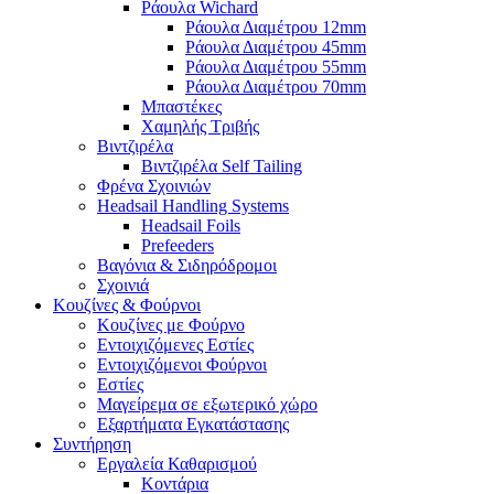
Ράουλα Wichard
Ράουλα Διαμέτρου 12mm
Ράουλα Διαμέτρου 45mm
Ράουλα Διαμέτρου 55mm
Ράουλα Διαμέτρου 70mm
Μπαστέκες
Χαμηλής Τριβής
Βιντζιρέλα
Βιντζιρέλα Self Tailing
Φρένα Σχοινιών
Headsail Handling Systems
Headsail Foils
Prefeeders
Βαγόνια & Σιδηρόδρομοι
Σχοινιά
Κουζίνες & Φούρνοι
Κουζίνες με Φούρνο
Εντοιχιζόμενες Εστίες
Εντοιχιζόμενοι Φούρνοι
Εστίες
Μαγείρεμα σε εξωτερικό χώρο
Εξαρτήματα Εγκατάστασης
Συντήρηση
Εργαλεία Καθαρισμού
Κοντάρια