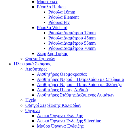
Μπαστέκες
Ράουλα Harken
Ράουλα 16mm
Ράουλα Element
Ράουλα Fly
Ράουλα Wichard
Ράουλα Διαμέτρου 12mm
Ράουλα Διαμέτρου 45mm
Ράουλα Διαμέτρου 55mm
Ράουλα Διαμέτρου 70mm
Χαμηλής Τριβής
Φρένα Σχοινιών
Ηλεκτρικά Σκάφους
Αισθητήρες
Αισθητήρες Θερμοκρασίας
Αισθητήρες Νερού – Πετρελαίου με Σπείρωμα
Αισθητήρες Νερού – Πετρελαίου με Φλάντζα
Αισθητήρες Πίεσης Λαδιού
Αισθητήρες Στάθμης Δεξαμενής Λυμάτων
Ηχεία
Οδηγοί Στερέωσης Καλωδίων
Όργανα
Λευκά Όργανα Ένδειξης
Λευκά Όργανα Ένδειξης Silverline
Μαύρα Όργανα Ένδειξης