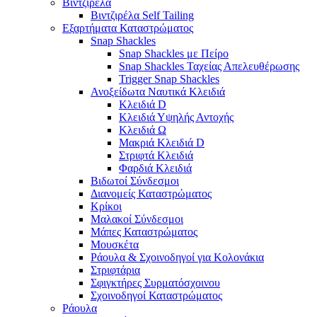
Βιντζιρέλα
Βιντζιρέλα Self Tailing
Εξαρτήματα Καταστρώματος
Snap Shackles
Snap Shackles με Πείρο
Snap Shackles Ταχείας Απελευθέρωσης
Trigger Snap Shackles
Ανοξείδωτα Ναυτικά Κλειδιά
Κλειδιά D
Κλειδιά Υψηλής Αντοχής
Κλειδιά Ω
Μακριά Κλειδιά D
Στριφτά Κλειδιά
Φαρδιά Κλειδιά
Βιδωτοί Σύνδεσμοι
Διανομείς Καταστρώματος
Κρίκοι
Μαλακοί Σύνδεσμοι
Μάπες Καταστρώματος
Μουσκέτα
Ράουλα & Σχοινοδηγοί για Κολονάκια
Στριφτάρια
Σφιγκτήρες Συρματόσχοινου
Σχοινοδηγοί Καταστρώματος
Ράουλα