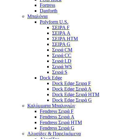
Fortress
Danforth
Μπαλόνια
Polyform U.S.
ΣΕΙΡΑ F
ΣΕΙΡΑ A
ΣΕΙΡΑ HTM
ΣΕΙΡΑ G
Σειρά CM
Σειρά CC
Σειρά LD
Σειρά WS
Σειρά S
Dock Edge
Dock Edge Σειρα F
Dock Edge Σειρά Α
Dock Edge Σειρά HTM
Dock Edge Σειρά G
Καλύμματα Μπαλονιών
Fendress Σειρά F
Fendress Σειρά A
Fendress Σειρά HTM
Fendress Σειρά G
Αλυσίδες & Παρελκόμενα