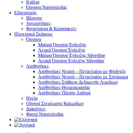
Κιάλια
Όργανα Ναυσιπλοΐας
Εξαερισμός
Blowers
Ανεμιστήρες
Φινιστρίνια & Καταπακτές
Ηλεκτρικά Σκάφους
Όργανα
Μαύρα Όργανα Ένδειξης
Λευκά Όργανα Ένδειξης
Μαύρα Όργανα Ένδειξης Silverline
Λευκά Όργανα Ένδειξης Silverline
Αισθητήρες
Αισθητήρες Νερού – Πετρελαίου με Φλάντζα
Αισθητήρες Νερού – Πετρελαίου με Σπείρωμα
Αισθητήρες Στάθμης Δεξαμενής Λυμάτων
Αισθητήρες Θερμοκρασίας
Αισθητήρες Πίεσης Λαδιού
Ηχεία
Οδηγοί Στερέωσης Καλωδίων
Διακόπτες
Φανοί Ναυσιπλοΐας