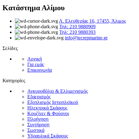
Κατάστημα Αλίμου
Λ. Ελευθερίας 16, 17455, Άλιμος
Τηλ: 210 9880909
Τηλ: 210 9880393
info@tecrepmarine.gr
Σελίδες
Αρχική
Για εμάς
Επικοινωνία
Κατηγορίες
Αγκυροβόλιο & Ελλιμενισμός
Εξαερισμός
Εξοπλισμός Ιστιοπλοϊκού
Ηλεκτρικά Σκάφους
Κουζίνες & Φούρνοι
Πλοήγηση
Συντήρηση
Σωστικά
Υδραυλικά Σκάφους