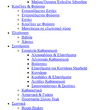
Μαύρα Όργανα Ένδειξης Silverline
Κουζίνες & Φούρνοι
Εντοιχιζόμενες Εστίες
Εντοιχιζόμενοι Φούρνοι
Εστίες
Κουζίνες με Φούρνο
Μαγείρεμα σε εξωτερικό χώρο
Πλοήγηση
Βιβλία
Χάρτες
Συντήρηση
Εργαλεία Καθαρισμού
Αλοιφαδόροι & Εξαρτήματα
Αξεσουάρ Καθαρισμού
Βούρτσες
Εξαρτήματα για Κοντάρια Shurhold
Κοντάρια
Κουβάδες & Εξαρτήματα
Λεπίδες Καθαρισμού
Σφουγγαρίστρες & Σκούπες
Καθαριστικά
Λιπαντικά & Γράσα
Προστασία Ξύλου Teak
Σωστικά
Boom Brakes