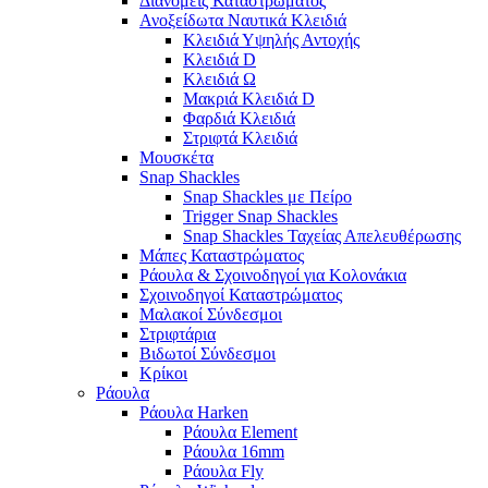
Διανομείς Καταστρώματος
Ανοξείδωτα Ναυτικά Κλειδιά
Κλειδιά Υψηλής Αντοχής
Κλειδιά D
Κλειδιά Ω
Μακριά Κλειδιά D
Φαρδιά Κλειδιά
Στριφτά Κλειδιά
Μουσκέτα
Snap Shackles
Snap Shackles με Πείρο
Trigger Snap Shackles
Snap Shackles Ταχείας Απελευθέρωσης
Μάπες Καταστρώματος
Ράουλα & Σχοινοδηγοί για Κολονάκια
Σχοινοδηγοί Καταστρώματος
Μαλακοί Σύνδεσμοι
Στριφτάρια
Βιδωτοί Σύνδεσμοι
Κρίκοι
Ράουλα
Ράουλα Harken
Ράουλα Element
Ράουλα 16mm
Ράουλα Fly