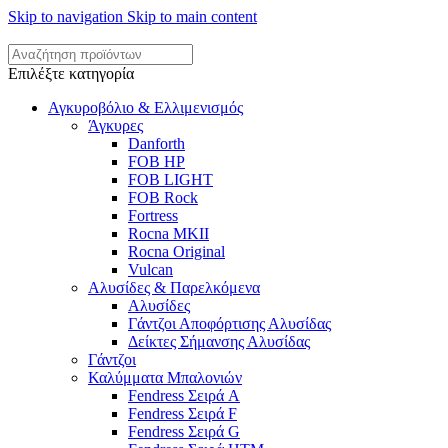
Skip to navigation
Skip to main content
Επιλέξτε κατηγορία
Αγκυροβόλιο & Ελλιμενισμός
Άγκυρες
Danforth
FOB HP
FOB LIGHT
FOB Rock
Fortress
Rocna MKII
Rocna Original
Vulcan
Αλυσίδες & Παρελκόμενα
Αλυσίδες
Γάντζοι Αποφόρτισης Αλυσίδας
Δείκτες Σήμανσης Αλυσίδας
Γάντζοι
Καλύμματα Μπαλονιών
Fendress Σειρά A
Fendress Σειρά F
Fendress Σειρά G