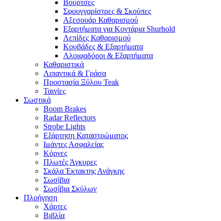
Βούρτσες
Σφουγγαρίστρες & Σκούπες
Αξεσουάρ Καθαρισμού
Εξαρτήματα για Κοντάρια Shurhold
Λεπίδες Καθαρισμού
Κουβάδες & Εξαρτήματα
Αλοιφαδόροι & Εξαρτήματα
Καθαριστικά
Λιπαντικά & Γράσα
Προστασία Ξύλου Teak
Ταινίες
Σωστικά
Boom Brakes
Radar Reflectors
Strobe Lights
Εξάρτηση Καταστρώματος
Ιμάντες Ασφαλείας
Κόρνες
Πλωτές Άγκυρες
Σκάλα Έκτακτης Ανάγκης
Σωσίβια
Σωσίβια Σκύλων
Πλοήγηση
Χάρτες
Βιβλία