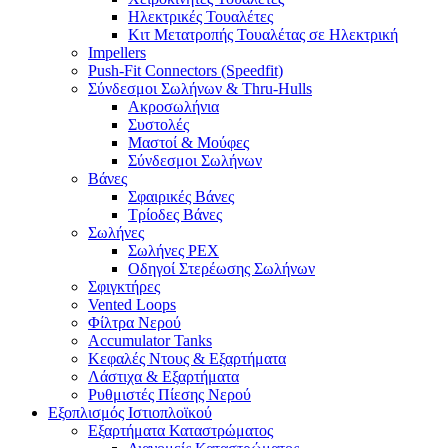
Ηλεκτρικές Τουαλέτες
Κιτ Μετατροπής Τουαλέτας σε Ηλεκτρική
Impellers
Push-Fit Connectors (Speedfit)
Σύνδεσμοι Σωλήνων & Thru-Hulls
Ακροσωλήνια
Συστολές
Μαστοί & Μούφες
Σύνδεσμοι Σωλήνων
Βάνες
Σφαιρικές Βάνες
Τρίοδες Βάνες
Σωλήνες
Σωλήνες PEX
Οδηγοί Στερέωσης Σωλήνων
Σφιγκτήρες
Vented Loops
Φίλτρα Νερού
Accumulator Tanks
Κεφαλές Ντους & Εξαρτήματα
Λάστιχα & Εξαρτήματα
Ρυθμιστές Πίεσης Νερού
Εξοπλισμός Ιστιοπλοϊκού
Εξαρτήματα Καταστρώματος