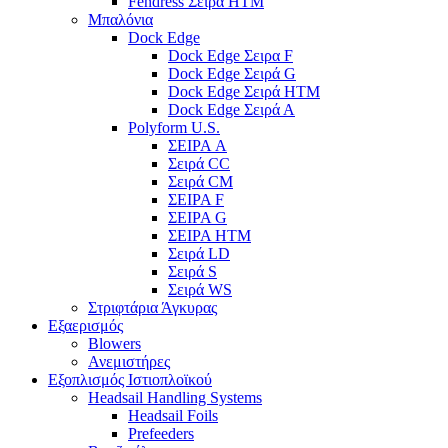
Fendress Σειρά HTM
Μπαλόνια
Dock Edge
Dock Edge Σειρα F
Dock Edge Σειρά G
Dock Edge Σειρά HTM
Dock Edge Σειρά Α
Polyform U.S.
ΣΕΙΡΑ A
Σειρά CC
Σειρά CM
ΣΕΙΡΑ F
ΣΕΙΡΑ G
ΣΕΙΡΑ HTM
Σειρά LD
Σειρά S
Σειρά WS
Στριφτάρια Άγκυρας
Εξαερισμός
Blowers
Ανεμιστήρες
Εξοπλισμός Ιστιοπλοϊκού
Headsail Handling Systems
Headsail Foils
Prefeeders