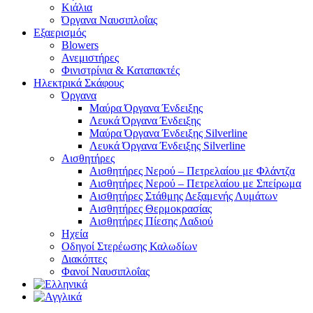
Κιάλια
Όργανα Ναυσιπλοΐας
Εξαερισμός
Blowers
Ανεμιστήρες
Φινιστρίνια & Καταπακτές
Ηλεκτρικά Σκάφους
Όργανα
Μαύρα Όργανα Ένδειξης
Λευκά Όργανα Ένδειξης
Μαύρα Όργανα Ένδειξης Silverline
Λευκά Όργανα Ένδειξης Silverline
Αισθητήρες
Αισθητήρες Νερού – Πετρελαίου με Φλάντζα
Αισθητήρες Νερού – Πετρελαίου με Σπείρωμα
Αισθητήρες Στάθμης Δεξαμενής Λυμάτων
Αισθητήρες Θερμοκρασίας
Αισθητήρες Πίεσης Λαδιού
Ηχεία
Οδηγοί Στερέωσης Καλωδίων
Διακόπτες
Φανοί Ναυσιπλοΐας