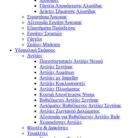
Αλυσίδες
Γάντζοι Αποφόρτισης Αλυσίδας
Δείκτες Σήμανσης Αλυσίδας
Στριφτάρια Άγκυρας
Αξεσουάρ Εργάτη Άγκυρας
Εξαρτήματα Πρόσδεσης
Εργάτες Σχοινιών
Γάντζοι
Σκάλες Μπάνιου
Υδραυλικά Σκάφους
Αντλίες
Πρεσσοστατικές Αντλίες Νερού
Αντλίες Σεντίνας
Αντλίες Λυμάτων
Αντλίες με Impeller
Αντλίες Κυκλοφορητές
Αντλίες Πλυσίματος
Κουτιά Αποχέτευσης Ντους
Βυθιζόμενες Αντλίες Σεντίνας
Αυτόματες Βυθιζόμενες Αντλίες Σεντίνας
Αντλίες Ζωντανού Δολώματος
Αξεσουάρ για Βυθιζόμενες Αντλίες Rule
Χειροκίνητες Αντλίες
Φλοτέρ & Διακόπτες
Τουαλέτες