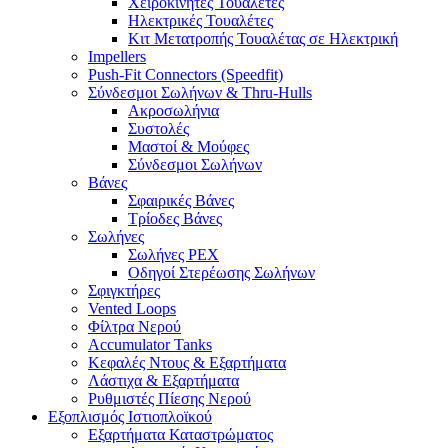
Χειροκίνητες Τουαλέτες
Ηλεκτρικές Τουαλέτες
Κιτ Μετατροπής Τουαλέτας σε Ηλεκτρική
Impellers
Push-Fit Connectors (Speedfit)
Σύνδεσμοι Σωλήνων & Thru-Hulls
Ακροσωλήνια
Συστολές
Μαστοί & Μούφες
Σύνδεσμοι Σωλήνων
Βάνες
Σφαιρικές Βάνες
Τρίοδες Βάνες
Σωλήνες
Σωλήνες PEX
Οδηγοί Στερέωσης Σωλήνων
Σφιγκτήρες
Vented Loops
Φίλτρα Νερού
Accumulator Tanks
Κεφαλές Ντους & Εξαρτήματα
Λάστιχα & Εξαρτήματα
Ρυθμιστές Πίεσης Νερού
Εξοπλισμός Ιστιοπλοϊκού
Εξαρτήματα Καταστρώματος