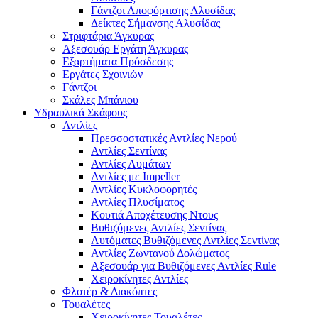
Γάντζοι Αποφόρτισης Αλυσίδας
Δείκτες Σήμανσης Αλυσίδας
Στριφτάρια Άγκυρας
Αξεσουάρ Εργάτη Άγκυρας
Εξαρτήματα Πρόσδεσης
Εργάτες Σχοινιών
Γάντζοι
Σκάλες Μπάνιου
Υδραυλικά Σκάφους
Αντλίες
Πρεσσοστατικές Αντλίες Νερού
Αντλίες Σεντίνας
Αντλίες Λυμάτων
Αντλίες με Impeller
Αντλίες Κυκλοφορητές
Αντλίες Πλυσίματος
Κουτιά Αποχέτευσης Ντους
Βυθιζόμενες Αντλίες Σεντίνας
Αυτόματες Βυθιζόμενες Αντλίες Σεντίνας
Αντλίες Ζωντανού Δολώματος
Αξεσουάρ για Βυθιζόμενες Αντλίες Rule
Χειροκίνητες Αντλίες
Φλοτέρ & Διακόπτες
Τουαλέτες
Χειροκίνητες Τουαλέτες