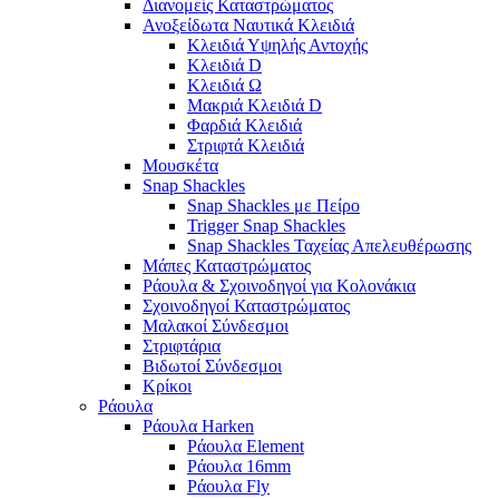
Διανομείς Καταστρώματος
Ανοξείδωτα Ναυτικά Κλειδιά
Κλειδιά Υψηλής Αντοχής
Κλειδιά D
Κλειδιά Ω
Μακριά Κλειδιά D
Φαρδιά Κλειδιά
Στριφτά Κλειδιά
Μουσκέτα
Snap Shackles
Snap Shackles με Πείρο
Trigger Snap Shackles
Snap Shackles Ταχείας Απελευθέρωσης
Μάπες Καταστρώματος
Ράουλα & Σχοινοδηγοί για Κολονάκια
Σχοινοδηγοί Καταστρώματος
Μαλακοί Σύνδεσμοι
Στριφτάρια
Βιδωτοί Σύνδεσμοι
Κρίκοι
Ράουλα
Ράουλα Harken
Ράουλα Element
Ράουλα 16mm
Ράουλα Fly