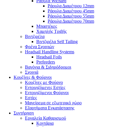
Ράουλα Wichard
Ράουλα Διαμέτρου 12mm
Ράουλα Διαμέτρου 45mm
Ράουλα Διαμέτρου 55mm
Ράουλα Διαμέτρου 70mm
Μπαστέκες
Χαμηλής Τριβής
Βιντζιρέλα
Βιντζιρέλα Self Tailing
Φρένα Σχοινιών
Headsail Handling Systems
Headsail Foils
Prefeeders
Βαγόνια & Σιδηρόδρομοι
Σχοινιά
Κουζίνες & Φούρνοι
Κουζίνες με Φούρνο
Εντοιχιζόμενες Εστίες
Εντοιχιζόμενοι Φούρνοι
Εστίες
Μαγείρεμα σε εξωτερικό χώρο
Εξαρτήματα Εγκατάστασης
Συντήρηση
Εργαλεία Καθαρισμού
Κοντάρια