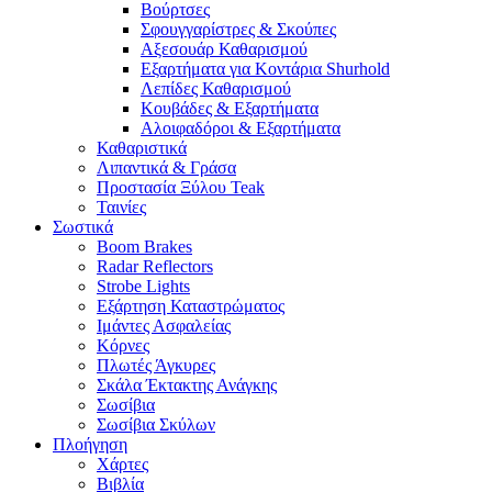
Βούρτσες
Σφουγγαρίστρες & Σκούπες
Αξεσουάρ Καθαρισμού
Εξαρτήματα για Κοντάρια Shurhold
Λεπίδες Καθαρισμού
Κουβάδες & Εξαρτήματα
Αλοιφαδόροι & Εξαρτήματα
Καθαριστικά
Λιπαντικά & Γράσα
Προστασία Ξύλου Teak
Ταινίες
Σωστικά
Boom Brakes
Radar Reflectors
Strobe Lights
Εξάρτηση Καταστρώματος
Ιμάντες Ασφαλείας
Κόρνες
Πλωτές Άγκυρες
Σκάλα Έκτακτης Ανάγκης
Σωσίβια
Σωσίβια Σκύλων
Πλοήγηση
Χάρτες
Βιβλία