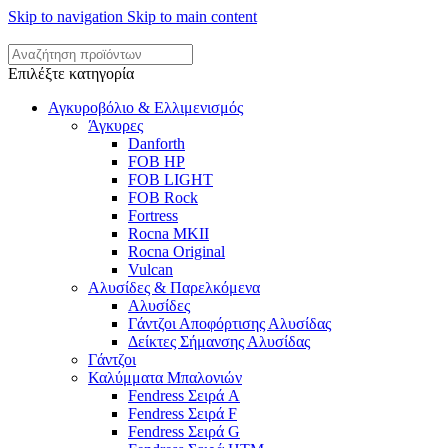
Skip to navigation
Skip to main content
Επιλέξτε κατηγορία
Αγκυροβόλιο & Ελλιμενισμός
Άγκυρες
Danforth
FOB HP
FOB LIGHT
FOB Rock
Fortress
Rocna MKII
Rocna Original
Vulcan
Αλυσίδες & Παρελκόμενα
Αλυσίδες
Γάντζοι Αποφόρτισης Αλυσίδας
Δείκτες Σήμανσης Αλυσίδας
Γάντζοι
Καλύμματα Μπαλονιών
Fendress Σειρά A
Fendress Σειρά F
Fendress Σειρά G