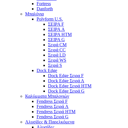
Fortress
Danforth
Μπαλόνια
Polyform U.S.
ΣΕΙΡΑ F
ΣΕΙΡΑ A
ΣΕΙΡΑ HTM
ΣΕΙΡΑ G
Σειρά CM
Σειρά CC
Σειρά LD
Σειρά WS
Σειρά S
Dock Edge
Dock Edge Σειρα F
Dock Edge Σειρά Α
Dock Edge Σειρά HTM
Dock Edge Σειρά G
Καλύμματα Μπαλονιών
Fendress Σειρά F
Fendress Σειρά A
Fendress Σειρά HTM
Fendress Σειρά G
Αλυσίδες & Παρελκόμενα
Αλυσίδες