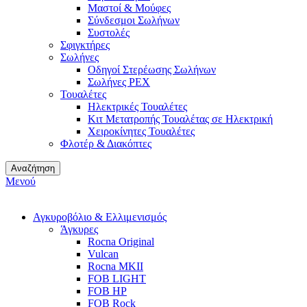
Μαστοί & Μούφες
Σύνδεσμοι Σωλήνων
Συστολές
Σφιγκτήρες
Σωλήνες
Οδηγοί Στερέωσης Σωλήνων
Σωλήνες PEX
Τουαλέτες
Ηλεκτρικές Τουαλέτες
Κιτ Μετατροπής Τουαλέτας σε Ηλεκτρική
Χειροκίνητες Τουαλέτες
Φλοτέρ & Διακόπτες
Αναζήτηση
Μενού
Αγκυροβόλιο & Ελλιμενισμός
Άγκυρες
Rocna Original
Vulcan
Rocna MKII
FOB LIGHT
FOB HP
FOB Rock