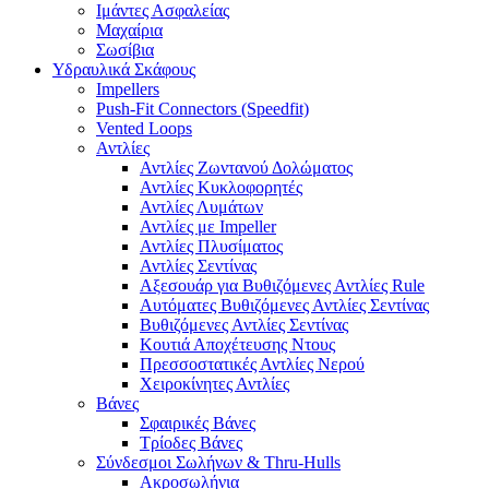
Ιμάντες Ασφαλείας
Μαχαίρια
Σωσίβια
Υδραυλικά Σκάφους
Impellers
Push-Fit Connectors (Speedfit)
Vented Loops
Αντλίες
Αντλίες Ζωντανού Δολώματος
Αντλίες Κυκλοφορητές
Αντλίες Λυμάτων
Αντλίες με Impeller
Αντλίες Πλυσίματος
Αντλίες Σεντίνας
Αξεσουάρ για Βυθιζόμενες Αντλίες Rule
Αυτόματες Βυθιζόμενες Αντλίες Σεντίνας
Βυθιζόμενες Αντλίες Σεντίνας
Κουτιά Αποχέτευσης Ντους
Πρεσσοστατικές Αντλίες Νερού
Χειροκίνητες Αντλίες
Βάνες
Σφαιρικές Βάνες
Τρίοδες Βάνες
Σύνδεσμοι Σωλήνων & Thru-Hulls
Ακροσωλήνια