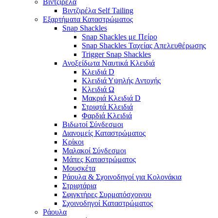
Βιντζιρέλα
Βιντζιρέλα Self Tailing
Εξαρτήματα Καταστρώματος
Snap Shackles
Snap Shackles με Πείρο
Snap Shackles Ταχείας Απελευθέρωσης
Trigger Snap Shackles
Ανοξείδωτα Ναυτικά Κλειδιά
Κλειδιά D
Κλειδιά Υψηλής Αντοχής
Κλειδιά Ω
Μακριά Κλειδιά D
Στριφτά Κλειδιά
Φαρδιά Κλειδιά
Βιδωτοί Σύνδεσμοι
Διανομείς Καταστρώματος
Κρίκοι
Μαλακοί Σύνδεσμοι
Μάπες Καταστρώματος
Μουσκέτα
Ράουλα & Σχοινοδηγοί για Κολονάκια
Στριφτάρια
Σφιγκτήρες Συρματόσχοινου
Σχοινοδηγοί Καταστρώματος
Ράουλα