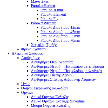
Μπαστέκες
Ράουλα Harken
Ράουλα 16mm
Ράουλα Element
Ράουλα Fly
Ράουλα Wichard
Ράουλα Διαμέτρου 12mm
Ράουλα Διαμέτρου 45mm
Ράουλα Διαμέτρου 55mm
Ράουλα Διαμέτρου 70mm
Χαμηλής Τριβής
Φρένα Σχοινιών
Ηλεκτρικά Σκάφους
Αισθητήρες
Αισθητήρες Θερμοκρασίας
Αισθητήρες Νερού – Πετρελαίου με Σπείρωμα
Αισθητήρες Νερού – Πετρελαίου με Φλάντζα
Αισθητήρες Πίεσης Λαδιού
Αισθητήρες Στάθμης Δεξαμενής Λυμάτων
Ηχεία
Οδηγοί Στερέωσης Καλωδίων
Όργανα
Λευκά Όργανα Ένδειξης
Λευκά Όργανα Ένδειξης Silverline
Μαύρα Όργανα Ένδειξης