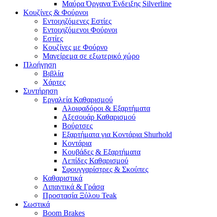
Μαύρα Όργανα Ένδειξης Silverline
Κουζίνες & Φούρνοι
Εντοιχιζόμενες Εστίες
Εντοιχιζόμενοι Φούρνοι
Εστίες
Κουζίνες με Φούρνο
Μαγείρεμα σε εξωτερικό χώρο
Πλοήγηση
Βιβλία
Χάρτες
Συντήρηση
Εργαλεία Καθαρισμού
Αλοιφαδόροι & Εξαρτήματα
Αξεσουάρ Καθαρισμού
Βούρτσες
Εξαρτήματα για Κοντάρια Shurhold
Κοντάρια
Κουβάδες & Εξαρτήματα
Λεπίδες Καθαρισμού
Σφουγγαρίστρες & Σκούπες
Καθαριστικά
Λιπαντικά & Γράσα
Προστασία Ξύλου Teak
Σωστικά
Boom Brakes