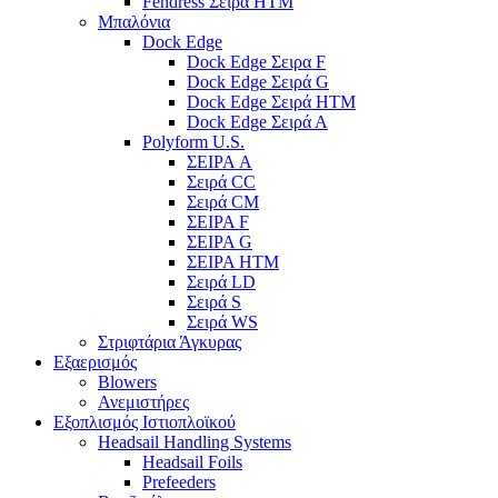
Fendress Σειρά HTM
Μπαλόνια
Dock Edge
Dock Edge Σειρα F
Dock Edge Σειρά G
Dock Edge Σειρά HTM
Dock Edge Σειρά Α
Polyform U.S.
ΣΕΙΡΑ A
Σειρά CC
Σειρά CM
ΣΕΙΡΑ F
ΣΕΙΡΑ G
ΣΕΙΡΑ HTM
Σειρά LD
Σειρά S
Σειρά WS
Στριφτάρια Άγκυρας
Εξαερισμός
Blowers
Ανεμιστήρες
Εξοπλισμός Ιστιοπλοϊκού
Headsail Handling Systems
Headsail Foils
Prefeeders