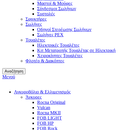
Μαστοί & Μούφες
Σύνδεσμοι Σωλήνων
Συστολές
Σφιγκτήρες
Σωλήνες
Οδηγοί Στερέωσης Σωλήνων
Σωλήνες PEX
Τουαλέτες
Ηλεκτρικές Τουαλέτες
Κιτ Μετατροπής Τουαλέτας σε Ηλεκτρική
Χειροκίνητες Τουαλέτες
Φλοτέρ & Διακόπτες
Αναζήτηση
Μενού
Αγκυροβόλιο & Ελλιμενισμός
Άγκυρες
Rocna Original
Vulcan
Rocna MKII
FOB LIGHT
FOB HP
FOB Rock