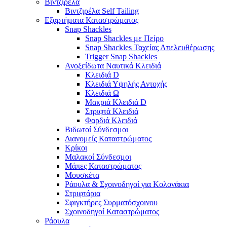
Βιντζιρέλα
Βιντζιρέλα Self Tailing
Εξαρτήματα Καταστρώματος
Snap Shackles
Snap Shackles με Πείρο
Snap Shackles Ταχείας Απελευθέρωσης
Trigger Snap Shackles
Ανοξείδωτα Ναυτικά Κλειδιά
Κλειδιά D
Κλειδιά Υψηλής Αντοχής
Κλειδιά Ω
Μακριά Κλειδιά D
Στριφτά Κλειδιά
Φαρδιά Κλειδιά
Βιδωτοί Σύνδεσμοι
Διανομείς Καταστρώματος
Κρίκοι
Μαλακοί Σύνδεσμοι
Μάπες Καταστρώματος
Μουσκέτα
Ράουλα & Σχοινοδηγοί για Κολονάκια
Στριφτάρια
Σφιγκτήρες Συρματόσχοινου
Σχοινοδηγοί Καταστρώματος
Ράουλα