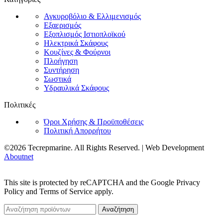
Αγκυροβόλιο & Ελλιμενισμός
Εξαερισμός
Εξοπλισμός Ιστιοπλοϊκού
Ηλεκτρικά Σκάφους
Κουζίνες & Φούρνοι
Πλοήγηση
Συντήρηση
Σωστικά
Υδραυλικά Σκάφους
Πολιτικές
Όροι Χρήσης & Προϋποθέσεις
Πολιτική Απορρήτου
©2026 Tecrepmarine. All Rights Reserved. | Web Development
Aboutnet
This site is protected by reCAPTCHA and the Google Privacy
Policy and Terms of Service apply.
Αναζήτηση