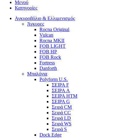
Μενού
Κατηγορίες
Αγκυροβόλιο & Ελλιμενισμός
Άγκυρες
Rocna Original
Vulcan
Rocna MKII
FOB LIGHT
FOB HP
FOB Rock
Fortress
Danforth
Μπαλόνια
Polyform U.S.
ΣΕΙΡΑ F
ΣΕΙΡΑ A
ΣΕΙΡΑ HTM
ΣΕΙΡΑ G
Σειρά CM
Σειρά CC
Σειρά LD
Σειρά WS
Σειρά S
Dock Edge