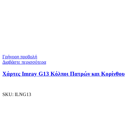
Γρήγορη προβολή
Διαβάστε περισσότερα
Χάρτες Imray G13 Κόλποι Πατρών και Κορίνθου
SKU:
ILNG13