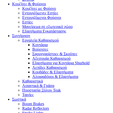
Κουζίνες & Φούρνοι
Κουζίνες με Φούρνο
Εντοιχιζόμενες Εστίες
Εντοιχιζόμενοι Φούρνοι
Εστίες
Μαγείρεμα σε εξωτερικό χώρο
Εξαρτήματα Εγκατάστασης
Συντήρηση
Εργαλεία Καθαρισμού
Κοντάρια
Βούρτσες
Σφουγγαρίστρες & Σκούπες
Αξεσουάρ Καθαρισμού
Εξαρτήματα για Κοντάρια Shurhold
Λεπίδες Καθαρισμού
Κουβάδες & Εξαρτήματα
Αλοιφαδόροι & Εξαρτήματα
Καθαριστικά
Λιπαντικά & Γράσα
Προστασία Ξύλου Teak
Ταινίες
Σωστικά
Boom Brakes
Radar Reflectors
Strobe Lights