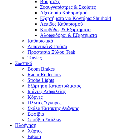
Βούρτσες
Σφουγγαρίστρες & Σκούπες
Αξεσουάρ Καθαρισμού
Εξαρτήματα για Κοντάρια Shurhold
Λεπίδες Καθαρισμού
Κουβάδες & Εξαρτήματα
Αλοιφαδόροι & Εξαρτήματα
Καθαριστικά
Λιπαντικά & Γράσα
Προστασία Ξύλου Teak
Ταινίες
Σωστικά
Boom Brakes
Radar Reflectors
Strobe Lights
Εξάρτηση Καταστρώματος
Ιμάντες Ασφαλείας
Κόρνες
Πλωτές Άγκυρες
Σκάλα Έκτακτης Ανάγκης
Σωσίβια
Σωσίβια Σκύλων
Πλοήγηση
Χάρτες
Βιβλία