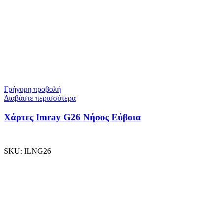
Γρήγορη προβολή
Διαβάστε περισσότερα
Χάρτες Imray G26 Νήσος Εύβοια
SKU:
ILNG26