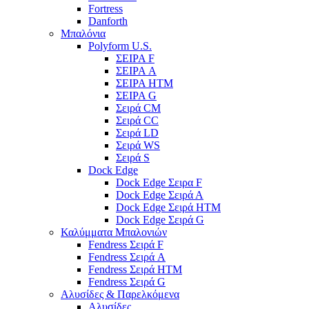
Fortress
Danforth
Μπαλόνια
Polyform U.S.
ΣΕΙΡΑ F
ΣΕΙΡΑ A
ΣΕΙΡΑ HTM
ΣΕΙΡΑ G
Σειρά CM
Σειρά CC
Σειρά LD
Σειρά WS
Σειρά S
Dock Edge
Dock Edge Σειρα F
Dock Edge Σειρά Α
Dock Edge Σειρά HTM
Dock Edge Σειρά G
Καλύμματα Μπαλονιών
Fendress Σειρά F
Fendress Σειρά A
Fendress Σειρά HTM
Fendress Σειρά G
Αλυσίδες & Παρελκόμενα
Αλυσίδες