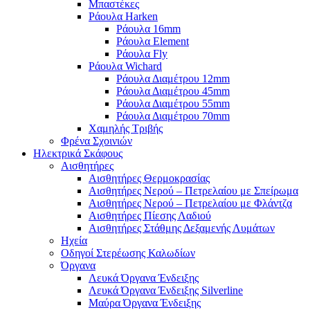
Μπαστέκες
Ράουλα Harken
Ράουλα 16mm
Ράουλα Element
Ράουλα Fly
Ράουλα Wichard
Ράουλα Διαμέτρου 12mm
Ράουλα Διαμέτρου 45mm
Ράουλα Διαμέτρου 55mm
Ράουλα Διαμέτρου 70mm
Χαμηλής Τριβής
Φρένα Σχοινιών
Ηλεκτρικά Σκάφους
Αισθητήρες
Αισθητήρες Θερμοκρασίας
Αισθητήρες Νερού – Πετρελαίου με Σπείρωμα
Αισθητήρες Νερού – Πετρελαίου με Φλάντζα
Αισθητήρες Πίεσης Λαδιού
Αισθητήρες Στάθμης Δεξαμενής Λυμάτων
Ηχεία
Οδηγοί Στερέωσης Καλωδίων
Όργανα
Λευκά Όργανα Ένδειξης
Λευκά Όργανα Ένδειξης Silverline
Μαύρα Όργανα Ένδειξης