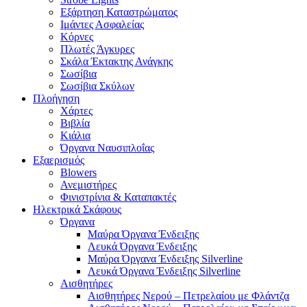
Εξάρτηση Καταστρώματος
Ιμάντες Ασφαλείας
Κόρνες
Πλωτές Άγκυρες
Σκάλα Έκτακτης Ανάγκης
Σωσίβια
Σωσίβια Σκύλων
Πλοήγηση
Χάρτες
Βιβλία
Κιάλια
Όργανα Ναυσιπλοΐας
Εξαερισμός
Blowers
Ανεμιστήρες
Φινιστρίνια & Καταπακτές
Ηλεκτρικά Σκάφους
Όργανα
Μαύρα Όργανα Ένδειξης
Λευκά Όργανα Ένδειξης
Μαύρα Όργανα Ένδειξης Silverline
Λευκά Όργανα Ένδειξης Silverline
Αισθητήρες
Αισθητήρες Νερού – Πετρελαίου με Φλάντζα