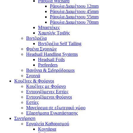
Ράουλα Wichard
Ράουλα Διαμέτρου 12mm
Ράουλα Διαμέτρου 45mm
Ράουλα Διαμέτρου 55mm
Ράουλα Διαμέτρου 70mm
Μπαστέκες
Χαμηλής Τριβής
Βιντζιρέλα
Βιντζιρέλα Self Tailing
Φρένα Σχοινιών
Headsail Handling Systems
Headsail Foils
Prefeeders
Βαγόνια & Σιδηρόδρομοι
Σχοινιά
Κουζίνες & Φούρνοι
Κουζίνες με Φούρνο
Εντοιχιζόμενες Εστίες
Εντοιχιζόμενοι Φούρνοι
Εστίες
Μαγείρεμα σε εξωτερικό χώρο
Εξαρτήματα Εγκατάστασης
Συντήρηση
Εργαλεία Καθαρισμού
Κοντάρια