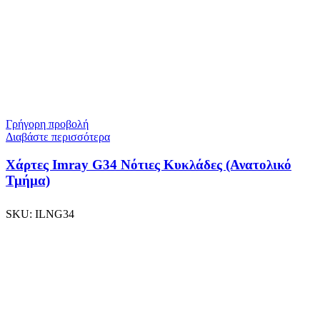
Γρήγορη προβολή
Διαβάστε περισσότερα
Χάρτες Imray G34 Νότιες Κυκλάδες (Ανατολικό
Τμήμα)
SKU:
ILNG34