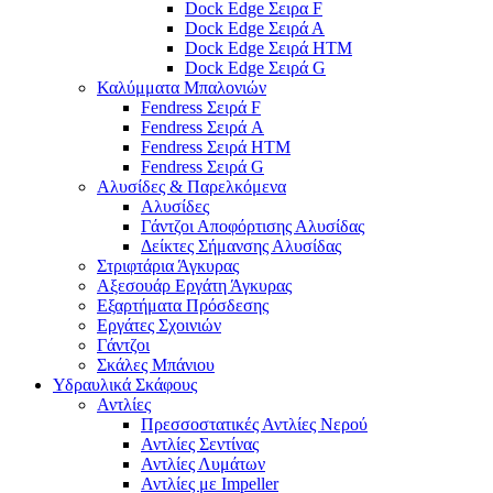
Dock Edge Σειρα F
Dock Edge Σειρά Α
Dock Edge Σειρά HTM
Dock Edge Σειρά G
Καλύμματα Μπαλονιών
Fendress Σειρά F
Fendress Σειρά A
Fendress Σειρά HTM
Fendress Σειρά G
Αλυσίδες & Παρελκόμενα
Αλυσίδες
Γάντζοι Αποφόρτισης Αλυσίδας
Δείκτες Σήμανσης Αλυσίδας
Στριφτάρια Άγκυρας
Αξεσουάρ Εργάτη Άγκυρας
Εξαρτήματα Πρόσδεσης
Εργάτες Σχοινιών
Γάντζοι
Σκάλες Μπάνιου
Υδραυλικά Σκάφους
Αντλίες
Πρεσσοστατικές Αντλίες Νερού
Αντλίες Σεντίνας
Αντλίες Λυμάτων
Αντλίες με Impeller