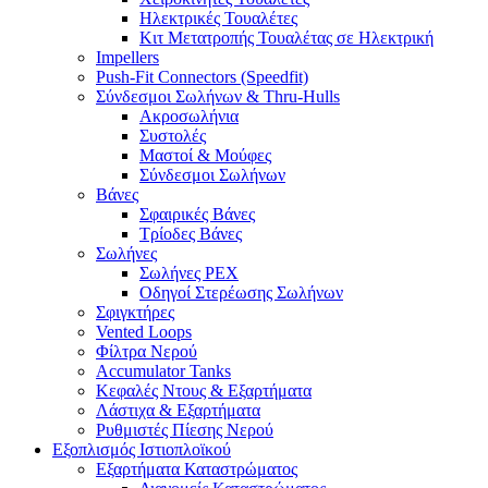
Ηλεκτρικές Τουαλέτες
Κιτ Μετατροπής Τουαλέτας σε Ηλεκτρική
Impellers
Push-Fit Connectors (Speedfit)
Σύνδεσμοι Σωλήνων & Thru-Hulls
Ακροσωλήνια
Συστολές
Μαστοί & Μούφες
Σύνδεσμοι Σωλήνων
Βάνες
Σφαιρικές Βάνες
Τρίοδες Βάνες
Σωλήνες
Σωλήνες PEX
Οδηγοί Στερέωσης Σωλήνων
Σφιγκτήρες
Vented Loops
Φίλτρα Νερού
Accumulator Tanks
Κεφαλές Ντους & Εξαρτήματα
Λάστιχα & Εξαρτήματα
Ρυθμιστές Πίεσης Νερού
Εξοπλισμός Ιστιοπλοϊκού
Εξαρτήματα Καταστρώματος