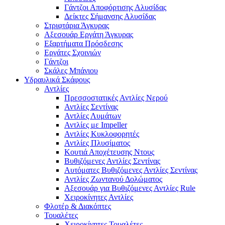
Γάντζοι Αποφόρτισης Αλυσίδας
Δείκτες Σήμανσης Αλυσίδας
Στριφτάρια Άγκυρας
Αξεσουάρ Εργάτη Άγκυρας
Εξαρτήματα Πρόσδεσης
Εργάτες Σχοινιών
Γάντζοι
Σκάλες Μπάνιου
Υδραυλικά Σκάφους
Αντλίες
Πρεσσοστατικές Αντλίες Νερού
Αντλίες Σεντίνας
Αντλίες Λυμάτων
Αντλίες με Impeller
Αντλίες Κυκλοφορητές
Αντλίες Πλυσίματος
Κουτιά Αποχέτευσης Ντους
Βυθιζόμενες Αντλίες Σεντίνας
Αυτόματες Βυθιζόμενες Αντλίες Σεντίνας
Αντλίες Ζωντανού Δολώματος
Αξεσουάρ για Βυθιζόμενες Αντλίες Rule
Χειροκίνητες Αντλίες
Φλοτέρ & Διακόπτες
Τουαλέτες
Χειροκίνητες Τουαλέτες