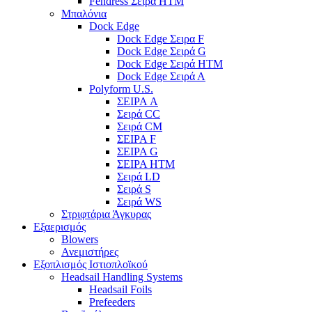
Fendress Σειρά HTM
Μπαλόνια
Dock Edge
Dock Edge Σειρα F
Dock Edge Σειρά G
Dock Edge Σειρά HTM
Dock Edge Σειρά Α
Polyform U.S.
ΣΕΙΡΑ A
Σειρά CC
Σειρά CM
ΣΕΙΡΑ F
ΣΕΙΡΑ G
ΣΕΙΡΑ HTM
Σειρά LD
Σειρά S
Σειρά WS
Στριφτάρια Άγκυρας
Εξαερισμός
Blowers
Ανεμιστήρες
Εξοπλισμός Ιστιοπλοϊκού
Headsail Handling Systems
Headsail Foils
Prefeeders