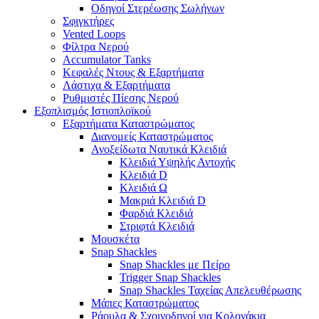
Οδηγοί Στερέωσης Σωλήνων
Σφιγκτήρες
Vented Loops
Φίλτρα Νερού
Accumulator Tanks
Κεφαλές Ντους & Εξαρτήματα
Λάστιχα & Εξαρτήματα
Ρυθμιστές Πίεσης Νερού
Εξοπλισμός Ιστιοπλοϊκού
Εξαρτήματα Καταστρώματος
Διανομείς Καταστρώματος
Ανοξείδωτα Ναυτικά Κλειδιά
Κλειδιά Υψηλής Αντοχής
Κλειδιά D
Κλειδιά Ω
Μακριά Κλειδιά D
Φαρδιά Κλειδιά
Στριφτά Κλειδιά
Μουσκέτα
Snap Shackles
Snap Shackles με Πείρο
Trigger Snap Shackles
Snap Shackles Ταχείας Απελευθέρωσης
Μάπες Καταστρώματος
Ράουλα & Σχοινοδηγοί για Κολονάκια