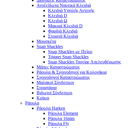
Διανομείς Καταστρώματος
Ανοξείδωτα Ναυτικά Κλειδιά
Κλειδιά Υψηλής Αντοχής
Κλειδιά D
Κλειδιά Ω
Μακριά Κλειδιά D
Φαρδιά Κλειδιά
Στριφτά Κλειδιά
Μουσκέτα
Snap Shackles
Snap Shackles με Πείρο
Trigger Snap Shackles
Snap Shackles Ταχείας Απελευθέρωσης
Μάπες Καταστρώματος
Ράουλα & Σχοινοδηγοί για Κολονάκια
Σχοινοδηγοί Καταστρώματος
Μαλακοί Σύνδεσμοι
Στριφτάρια
Βιδωτοί Σύνδεσμοι
Κρίκοι
Ράουλα
Ράουλα Harken
Ράουλα Element
Ράουλα 16mm
Ράουλα Fly