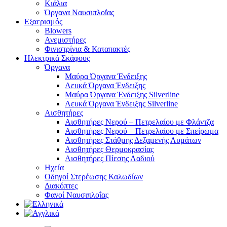
Κιάλια
Όργανα Ναυσιπλοΐας
Εξαερισμός
Blowers
Ανεμιστήρες
Φινιστρίνια & Καταπακτές
Ηλεκτρικά Σκάφους
Όργανα
Μαύρα Όργανα Ένδειξης
Λευκά Όργανα Ένδειξης
Μαύρα Όργανα Ένδειξης Silverline
Λευκά Όργανα Ένδειξης Silverline
Αισθητήρες
Αισθητήρες Νερού – Πετρελαίου με Φλάντζα
Αισθητήρες Νερού – Πετρελαίου με Σπείρωμα
Αισθητήρες Στάθμης Δεξαμενής Λυμάτων
Αισθητήρες Θερμοκρασίας
Αισθητήρες Πίεσης Λαδιού
Ηχεία
Οδηγοί Στερέωσης Καλωδίων
Διακόπτες
Φανοί Ναυσιπλοΐας