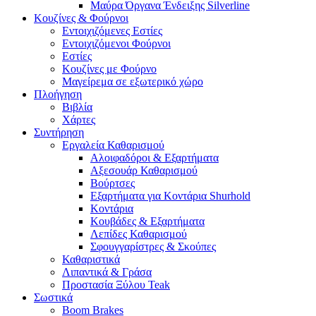
Μαύρα Όργανα Ένδειξης Silverline
Κουζίνες & Φούρνοι
Εντοιχιζόμενες Εστίες
Εντοιχιζόμενοι Φούρνοι
Εστίες
Κουζίνες με Φούρνο
Μαγείρεμα σε εξωτερικό χώρο
Πλοήγηση
Βιβλία
Χάρτες
Συντήρηση
Εργαλεία Καθαρισμού
Αλοιφαδόροι & Εξαρτήματα
Αξεσουάρ Καθαρισμού
Βούρτσες
Εξαρτήματα για Κοντάρια Shurhold
Κοντάρια
Κουβάδες & Εξαρτήματα
Λεπίδες Καθαρισμού
Σφουγγαρίστρες & Σκούπες
Καθαριστικά
Λιπαντικά & Γράσα
Προστασία Ξύλου Teak
Σωστικά
Boom Brakes