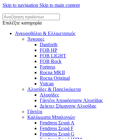
Skip to navigation
Skip to main content
Επιλέξτε κατηγορία
Αγκυροβόλιο & Ελλιμενισμός
Άγκυρες
Danforth
FOB HP
FOB LIGHT
FOB Rock
Fortress
Rocna MKII
Rocna Original
Vulcan
Αλυσίδες & Παρελκόμενα
Αλυσίδες
Γάντζοι Αποφόρτισης Αλυσίδας
Δείκτες Σήμανσης Αλυσίδας
Γάντζοι
Καλύμματα Μπαλονιών
Fendress Σειρά A
Fendress Σειρά F
Fendress Σειρά G