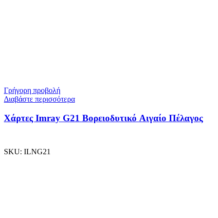
Γρήγορη προβολή
Διαβάστε περισσότερα
Χάρτες Imray G21 Βορειοδυτικό Αιγαίο Πέλαγος
SKU:
ILNG21