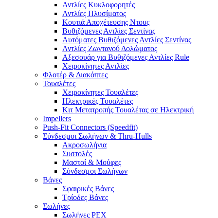
Αντλίες Κυκλοφορητές
Αντλίες Πλυσίματος
Κουτιά Αποχέτευσης Ντους
Βυθιζόμενες Αντλίες Σεντίνας
Αυτόματες Βυθιζόμενες Αντλίες Σεντίνας
Αντλίες Ζωντανού Δολώματος
Αξεσουάρ για Βυθιζόμενες Αντλίες Rule
Χειροκίνητες Αντλίες
Φλοτέρ & Διακόπτες
Τουαλέτες
Χειροκίνητες Τουαλέτες
Ηλεκτρικές Τουαλέτες
Κιτ Μετατροπής Τουαλέτας σε Ηλεκτρική
Impellers
Push-Fit Connectors (Speedfit)
Σύνδεσμοι Σωλήνων & Thru-Hulls
Ακροσωλήνια
Συστολές
Μαστοί & Μούφες
Σύνδεσμοι Σωλήνων
Βάνες
Σφαιρικές Βάνες
Τρίοδες Βάνες
Σωλήνες
Σωλήνες PEX