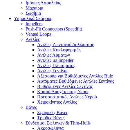
Ιμάντες Ασφαλείας
Μαχαίρια
Σωσίβια
Υδραυλικά Σκάφους
Impellers
Push-Fit Connectors (Speedfit)
Vented Loops
Αντλίες
Αντλίες Ζωντανού Δολώματος
Αντλίες Κυκλοφορητές
Αντλίες Λυμάτων
Αντλίες με Impeller
Αντλίες Πλυσίματος
Αντλίες Σεντίνας
Αξεσουάρ για Βυθιζόμενες Αντλίες Rule
Αυτόματες Βυθιζόμενες Αντλίες Σεντίνας
Βυθιζόμενες Αντλίες Σεντίνας
Κουτιά Αποχέτευσης Ντους
Πρεσσοστατικές Αντλίες Νερού
Χειροκίνητες Αντλίες
Βάνες
Σφαιρικές Βάνες
Τρίοδες Βάνες
Σύνδεσμοι Σωλήνων & Thru-Hulls
Ακροσωλήνια