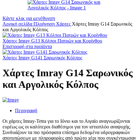
Κάντε κλικ για μεγέθυνση
Αρχική σελίδα
Πλοήγηση
Χάρτες
Χάρτες Imray G14 Σαρωνικός
και Αργολικός Κόλπος
Χάρτες Imray G13 Κόλποι Πατρών και Κορίνθου
Επιστροφή στα προϊόντα
Χάρτες Imray G141 Σαρωνικός Κόλπος
Χάρτες Imray G14 Σαρωνικός
και Αργολικός Κόλπος
Περιγραφή
Οι χάρτες Imray-Tetra για το Ιόνιο και το Αιγαίο αναγνωρίζονται
ευρέως ως οι καλύτεροι διαθέσιμοι για τον ιστιοπλόο αναψυχής.
Συνδυάζουν τα πιο πρόσφατα επίσημα δεδομένα υδρογραφικών
αποτυπώσεων με πληροφορίες από πρώτο χέρι που συγκέντρωσαν