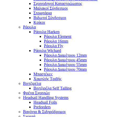
Σχοινοδηγοί Καταστρώματος
Μαλακοί Σύνδεσμοι
Στριφτάρια
Βιδωτοί Σύνδεσμοι
Κρίκοι
Ράουλα
Ράουλα Harken
Ράουλα Element
Ράουλα 16mm
Ράουλα Fly
Ράουλα Wichard
Ράουλα Διαμέτρου 12mm
Ράουλα Διαμέτρου 45mm
Ράουλα Διαμέτρου 55mm
Ράουλα Διαμέτρου 70mm
Μπαστέκες
Χαμηλής Τριβής
Βιντζιρέλα
Βιντζιρέλα Self Tailing
Φρένα Σχοινιών
Headsail Handling Systems
Headsail Foils
Prefeeders
Βαγόνια & Σιδηρόδρομοι
Σχοινιά