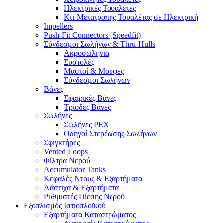
Ηλεκτρικές Τουαλέτες
Κιτ Μετατροπής Τουαλέτας σε Ηλεκτρική
Impellers
Push-Fit Connectors (Speedfit)
Σύνδεσμοι Σωλήνων & Thru-Hulls
Ακροσωλήνια
Συστολές
Μαστοί & Μούφες
Σύνδεσμοι Σωλήνων
Βάνες
Σφαιρικές Βάνες
Τρίοδες Βάνες
Σωλήνες
Σωλήνες PEX
Οδηγοί Στερέωσης Σωλήνων
Σφιγκτήρες
Vented Loops
Φίλτρα Νερού
Accumulator Tanks
Κεφαλές Ντους & Εξαρτήματα
Λάστιχα & Εξαρτήματα
Ρυθμιστές Πίεσης Νερού
Εξοπλισμός Ιστιοπλοϊκού
Εξαρτήματα Καταστρώματος