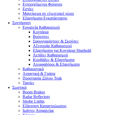
Εντοιχιζόμενοι Φούρνοι
Εστίες
Μαγείρεμα σε εξωτερικό χώρο
Εξαρτήματα Εγκατάστασης
Συντήρηση
Εργαλεία Καθαρισμού
Κοντάρια
Βούρτσες
Σφουγγαρίστρες & Σκούπες
Αξεσουάρ Καθαρισμού
Εξαρτήματα για Κοντάρια Shurhold
Λεπίδες Καθαρισμού
Κουβάδες & Εξαρτήματα
Αλοιφαδόροι & Εξαρτήματα
Καθαριστικά
Λιπαντικά & Γράσα
Προστασία Ξύλου Teak
Ταινίες
Σωστικά
Boom Brakes
Radar Reflectors
Strobe Lights
Εξάρτηση Καταστρώματος
Ιμάντες Ασφαλείας