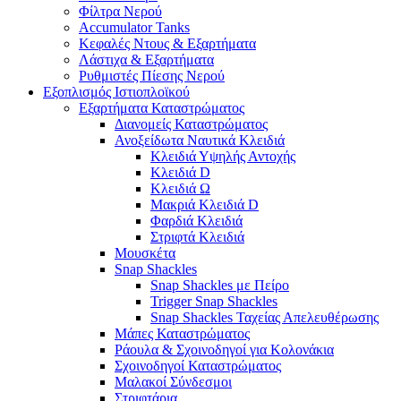
Φίλτρα Νερού
Accumulator Tanks
Κεφαλές Ντους & Εξαρτήματα
Λάστιχα & Εξαρτήματα
Ρυθμιστές Πίεσης Νερού
Εξοπλισμός Ιστιοπλοϊκού
Εξαρτήματα Καταστρώματος
Διανομείς Καταστρώματος
Ανοξείδωτα Ναυτικά Κλειδιά
Κλειδιά Υψηλής Αντοχής
Κλειδιά D
Κλειδιά Ω
Μακριά Κλειδιά D
Φαρδιά Κλειδιά
Στριφτά Κλειδιά
Μουσκέτα
Snap Shackles
Snap Shackles με Πείρο
Trigger Snap Shackles
Snap Shackles Ταχείας Απελευθέρωσης
Μάπες Καταστρώματος
Ράουλα & Σχοινοδηγοί για Κολονάκια
Σχοινοδηγοί Καταστρώματος
Μαλακοί Σύνδεσμοι
Στριφτάρια