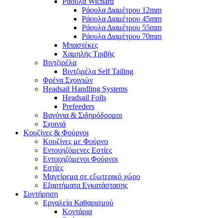
Ράουλα Wichard
Ράουλα Διαμέτρου 12mm
Ράουλα Διαμέτρου 45mm
Ράουλα Διαμέτρου 55mm
Ράουλα Διαμέτρου 70mm
Μπαστέκες
Χαμηλής Τριβής
Βιντζιρέλα
Βιντζιρέλα Self Tailing
Φρένα Σχοινιών
Headsail Handling Systems
Headsail Foils
Prefeeders
Βαγόνια & Σιδηρόδρομοι
Σχοινιά
Κουζίνες & Φούρνοι
Κουζίνες με Φούρνο
Εντοιχιζόμενες Εστίες
Εντοιχιζόμενοι Φούρνοι
Εστίες
Μαγείρεμα σε εξωτερικό χώρο
Εξαρτήματα Εγκατάστασης
Συντήρηση
Εργαλεία Καθαρισμού
Κοντάρια