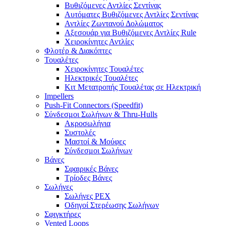
Βυθιζόμενες Αντλίες Σεντίνας
Αυτόματες Βυθιζόμενες Αντλίες Σεντίνας
Αντλίες Ζωντανού Δολώματος
Αξεσουάρ για Βυθιζόμενες Αντλίες Rule
Χειροκίνητες Αντλίες
Φλοτέρ & Διακόπτες
Τουαλέτες
Χειροκίνητες Τουαλέτες
Ηλεκτρικές Τουαλέτες
Κιτ Μετατροπής Τουαλέτας σε Ηλεκτρική
Impellers
Push-Fit Connectors (Speedfit)
Σύνδεσμοι Σωλήνων & Thru-Hulls
Ακροσωλήνια
Συστολές
Μαστοί & Μούφες
Σύνδεσμοι Σωλήνων
Βάνες
Σφαιρικές Βάνες
Τρίοδες Βάνες
Σωλήνες
Σωλήνες PEX
Οδηγοί Στερέωσης Σωλήνων
Σφιγκτήρες
Vented Loops