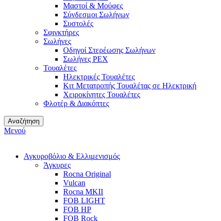
Μαστοί & Μούφες
Σύνδεσμοι Σωλήνων
Συστολές
Σφιγκτήρες
Σωλήνες
Οδηγοί Στερέωσης Σωλήνων
Σωλήνες PEX
Τουαλέτες
Ηλεκτρικές Τουαλέτες
Κιτ Μετατροπής Τουαλέτας σε Ηλεκτρική
Χειροκίνητες Τουαλέτες
Φλοτέρ & Διακόπτες
Αναζήτηση
Μενού
Αγκυροβόλιο & Ελλιμενισμός
Άγκυρες
Rocna Original
Vulcan
Rocna MKII
FOB LIGHT
FOB HP
FOB Rock