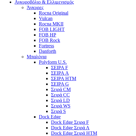
Αγκυροβόλιο & Ελλιμενισμός
Άγκυρες
Rocna Original
Vulcan
Rocna MKII
FOB LIGHT
FOB HP
FOB Rock
Fortress
Danforth
Μπαλόνια
Polyform U.S.
ΣΕΙΡΑ F
ΣΕΙΡΑ A
ΣΕΙΡΑ HTM
ΣΕΙΡΑ G
Σειρά CM
Σειρά CC
Σειρά LD
Σειρά WS
Σειρά S
Dock Edge
Dock Edge Σειρα F
Dock Edge Σειρά Α
Dock Edge Σειρά HTM