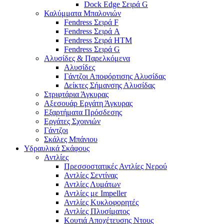
Dock Edge Σειρά G
Καλύμματα Μπαλονιών
Fendress Σειρά F
Fendress Σειρά A
Fendress Σειρά HTM
Fendress Σειρά G
Αλυσίδες & Παρελκόμενα
Αλυσίδες
Γάντζοι Αποφόρτισης Αλυσίδας
Δείκτες Σήμανσης Αλυσίδας
Στριφτάρια Άγκυρας
Αξεσουάρ Εργάτη Άγκυρας
Εξαρτήματα Πρόσδεσης
Εργάτες Σχοινιών
Γάντζοι
Σκάλες Μπάνιου
Υδραυλικά Σκάφους
Αντλίες
Πρεσσοστατικές Αντλίες Νερού
Αντλίες Σεντίνας
Αντλίες Λυμάτων
Αντλίες με Impeller
Αντλίες Κυκλοφορητές
Αντλίες Πλυσίματος
Κουτιά Αποχέτευσης Ντους