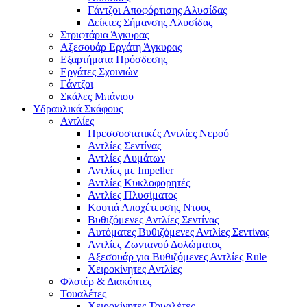
Γάντζοι Αποφόρτισης Αλυσίδας
Δείκτες Σήμανσης Αλυσίδας
Στριφτάρια Άγκυρας
Αξεσουάρ Εργάτη Άγκυρας
Εξαρτήματα Πρόσδεσης
Εργάτες Σχοινιών
Γάντζοι
Σκάλες Μπάνιου
Υδραυλικά Σκάφους
Αντλίες
Πρεσσοστατικές Αντλίες Νερού
Αντλίες Σεντίνας
Αντλίες Λυμάτων
Αντλίες με Impeller
Αντλίες Κυκλοφορητές
Αντλίες Πλυσίματος
Κουτιά Αποχέτευσης Ντους
Βυθιζόμενες Αντλίες Σεντίνας
Αυτόματες Βυθιζόμενες Αντλίες Σεντίνας
Αντλίες Ζωντανού Δολώματος
Αξεσουάρ για Βυθιζόμενες Αντλίες Rule
Χειροκίνητες Αντλίες
Φλοτέρ & Διακόπτες
Τουαλέτες
Χειροκίνητες Τουαλέτες