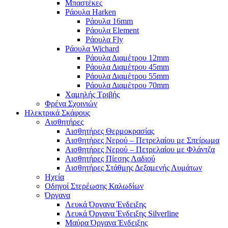
Μπαστέκες
Ράουλα Harken
Ράουλα 16mm
Ράουλα Element
Ράουλα Fly
Ράουλα Wichard
Ράουλα Διαμέτρου 12mm
Ράουλα Διαμέτρου 45mm
Ράουλα Διαμέτρου 55mm
Ράουλα Διαμέτρου 70mm
Χαμηλής Τριβής
Φρένα Σχοινιών
Ηλεκτρικά Σκάφους
Αισθητήρες
Αισθητήρες Θερμοκρασίας
Αισθητήρες Νερού – Πετρελαίου με Σπείρωμα
Αισθητήρες Νερού – Πετρελαίου με Φλάντζα
Αισθητήρες Πίεσης Λαδιού
Αισθητήρες Στάθμης Δεξαμενής Λυμάτων
Ηχεία
Οδηγοί Στερέωσης Καλωδίων
Όργανα
Λευκά Όργανα Ένδειξης
Λευκά Όργανα Ένδειξης Silverline
Μαύρα Όργανα Ένδειξης