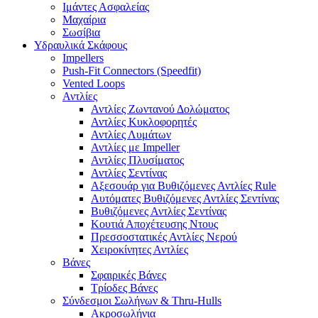
Ιμάντες Ασφαλείας
Μαχαίρια
Σωσίβια
Υδραυλικά Σκάφους
Impellers
Push-Fit Connectors (Speedfit)
Vented Loops
Αντλίες
Αντλίες Ζωντανού Δολώματος
Αντλίες Κυκλοφορητές
Αντλίες Λυμάτων
Αντλίες με Impeller
Αντλίες Πλυσίματος
Αντλίες Σεντίνας
Αξεσουάρ για Βυθιζόμενες Αντλίες Rule
Αυτόματες Βυθιζόμενες Αντλίες Σεντίνας
Βυθιζόμενες Αντλίες Σεντίνας
Κουτιά Αποχέτευσης Ντους
Πρεσσοστατικές Αντλίες Νερού
Χειροκίνητες Αντλίες
Βάνες
Σφαιρικές Βάνες
Τρίοδες Βάνες
Σύνδεσμοι Σωλήνων & Thru-Hulls
Ακροσωλήνια