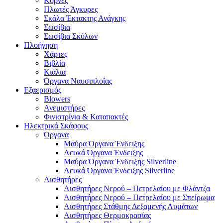
Κόρνες
Πλωτές Άγκυρες
Σκάλα Έκτακτης Ανάγκης
Σωσίβια
Σωσίβια Σκύλων
Πλοήγηση
Χάρτες
Βιβλία
Κιάλια
Όργανα Ναυσιπλοΐας
Εξαερισμός
Blowers
Ανεμιστήρες
Φινιστρίνια & Καταπακτές
Ηλεκτρικά Σκάφους
Όργανα
Μαύρα Όργανα Ένδειξης
Λευκά Όργανα Ένδειξης
Μαύρα Όργανα Ένδειξης Silverline
Λευκά Όργανα Ένδειξης Silverline
Αισθητήρες
Αισθητήρες Νερού – Πετρελαίου με Φλάντζα
Αισθητήρες Νερού – Πετρελαίου με Σπείρωμα
Αισθητήρες Στάθμης Δεξαμενής Λυμάτων
Αισθητήρες Θερμοκρασίας