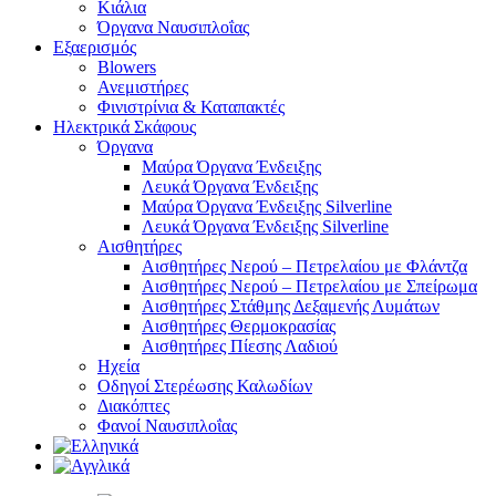
Κιάλια
Όργανα Ναυσιπλοΐας
Εξαερισμός
Blowers
Ανεμιστήρες
Φινιστρίνια & Καταπακτές
Ηλεκτρικά Σκάφους
Όργανα
Μαύρα Όργανα Ένδειξης
Λευκά Όργανα Ένδειξης
Μαύρα Όργανα Ένδειξης Silverline
Λευκά Όργανα Ένδειξης Silverline
Αισθητήρες
Αισθητήρες Νερού – Πετρελαίου με Φλάντζα
Αισθητήρες Νερού – Πετρελαίου με Σπείρωμα
Αισθητήρες Στάθμης Δεξαμενής Λυμάτων
Αισθητήρες Θερμοκρασίας
Αισθητήρες Πίεσης Λαδιού
Ηχεία
Οδηγοί Στερέωσης Καλωδίων
Διακόπτες
Φανοί Ναυσιπλοΐας