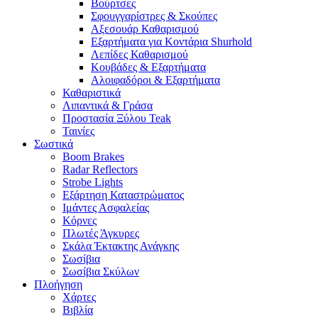
Βούρτσες
Σφουγγαρίστρες & Σκούπες
Αξεσουάρ Καθαρισμού
Εξαρτήματα για Κοντάρια Shurhold
Λεπίδες Καθαρισμού
Κουβάδες & Εξαρτήματα
Αλοιφαδόροι & Εξαρτήματα
Καθαριστικά
Λιπαντικά & Γράσα
Προστασία Ξύλου Teak
Ταινίες
Σωστικά
Boom Brakes
Radar Reflectors
Strobe Lights
Εξάρτηση Καταστρώματος
Ιμάντες Ασφαλείας
Κόρνες
Πλωτές Άγκυρες
Σκάλα Έκτακτης Ανάγκης
Σωσίβια
Σωσίβια Σκύλων
Πλοήγηση
Χάρτες
Βιβλία