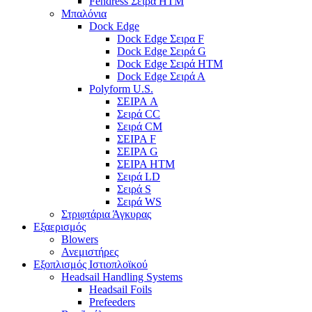
Fendress Σειρά HTM
Μπαλόνια
Dock Edge
Dock Edge Σειρα F
Dock Edge Σειρά G
Dock Edge Σειρά HTM
Dock Edge Σειρά Α
Polyform U.S.
ΣΕΙΡΑ A
Σειρά CC
Σειρά CM
ΣΕΙΡΑ F
ΣΕΙΡΑ G
ΣΕΙΡΑ HTM
Σειρά LD
Σειρά S
Σειρά WS
Στριφτάρια Άγκυρας
Εξαερισμός
Blowers
Ανεμιστήρες
Εξοπλισμός Ιστιοπλοϊκού
Headsail Handling Systems
Headsail Foils
Prefeeders