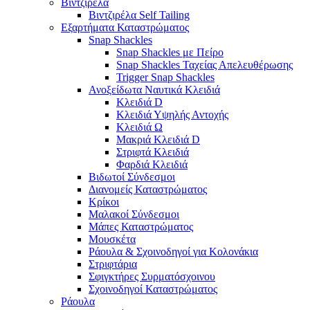
Βιντζιρέλα
Βιντζιρέλα Self Tailing
Εξαρτήματα Καταστρώματος
Snap Shackles
Snap Shackles με Πείρο
Snap Shackles Ταχείας Απελευθέρωσης
Trigger Snap Shackles
Ανοξείδωτα Ναυτικά Κλειδιά
Κλειδιά D
Κλειδιά Υψηλής Αντοχής
Κλειδιά Ω
Μακριά Κλειδιά D
Στριφτά Κλειδιά
Φαρδιά Κλειδιά
Βιδωτοί Σύνδεσμοι
Διανομείς Καταστρώματος
Κρίκοι
Μαλακοί Σύνδεσμοι
Μάπες Καταστρώματος
Μουσκέτα
Ράουλα & Σχοινοδηγοί για Κολονάκια
Στριφτάρια
Σφιγκτήρες Συρματόσχοινου
Σχοινοδηγοί Καταστρώματος
Ράουλα