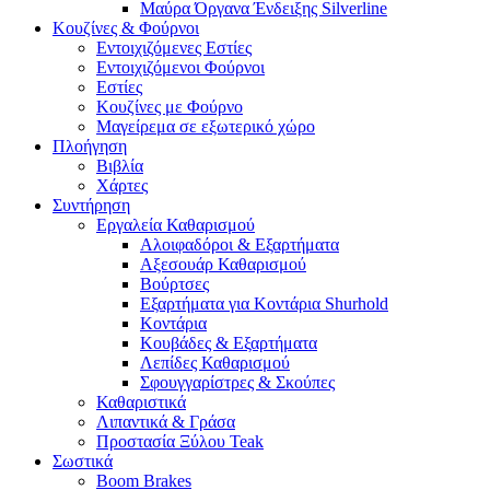
Μαύρα Όργανα Ένδειξης Silverline
Κουζίνες & Φούρνοι
Εντοιχιζόμενες Εστίες
Εντοιχιζόμενοι Φούρνοι
Εστίες
Κουζίνες με Φούρνο
Μαγείρεμα σε εξωτερικό χώρο
Πλοήγηση
Βιβλία
Χάρτες
Συντήρηση
Εργαλεία Καθαρισμού
Αλοιφαδόροι & Εξαρτήματα
Αξεσουάρ Καθαρισμού
Βούρτσες
Εξαρτήματα για Κοντάρια Shurhold
Κοντάρια
Κουβάδες & Εξαρτήματα
Λεπίδες Καθαρισμού
Σφουγγαρίστρες & Σκούπες
Καθαριστικά
Λιπαντικά & Γράσα
Προστασία Ξύλου Teak
Σωστικά
Boom Brakes