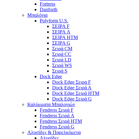
Fortress
Danforth
Μπαλόνια
Polyform U.S.
ΣΕΙΡΑ F
ΣΕΙΡΑ A
ΣΕΙΡΑ HTM
ΣΕΙΡΑ G
Σειρά CM
Σειρά CC
Σειρά LD
Σειρά WS
Σειρά S
Dock Edge
Dock Edge Σειρα F
Dock Edge Σειρά Α
Dock Edge Σειρά HTM
Dock Edge Σειρά G
Καλύμματα Μπαλονιών
Fendress Σειρά F
Fendress Σειρά A
Fendress Σειρά HTM
Fendress Σειρά G
Αλυσίδες & Παρελκόμενα
Αλυσίδες