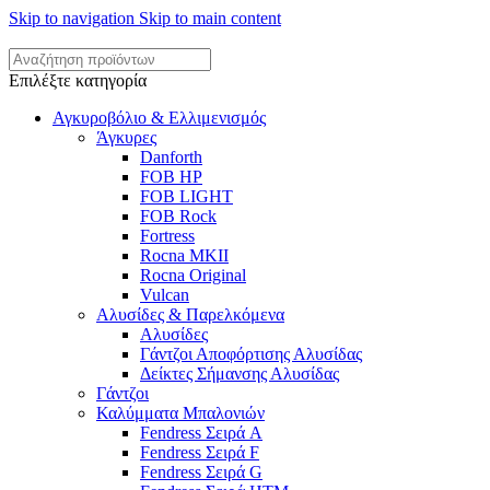
Skip to navigation
Skip to main content
Επιλέξτε κατηγορία
Αγκυροβόλιο & Ελλιμενισμός
Άγκυρες
Danforth
FOB HP
FOB LIGHT
FOB Rock
Fortress
Rocna MKII
Rocna Original
Vulcan
Αλυσίδες & Παρελκόμενα
Αλυσίδες
Γάντζοι Αποφόρτισης Αλυσίδας
Δείκτες Σήμανσης Αλυσίδας
Γάντζοι
Καλύμματα Μπαλονιών
Fendress Σειρά A
Fendress Σειρά F
Fendress Σειρά G