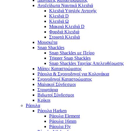
Διανομείς Καταστρώματος
Ανοξείδωτα Ναυτικά Κλειδιά
Κλειδιά Υψηλής Αντοχής
Κλειδιά D
Κλειδιά Ω
Μακριά Κλειδιά D
Φαρδιά Κλειδιά
Στριφτά Κλειδιά
Μουσκέτα
Snap Shackles
Snap Shackles με Πείρο
Trigger Snap Shackles
Snap Shackles Ταχείας Απελευθέρωσης
Μάπες Καταστρώματος
Ράουλα & Σχοινοδηγοί για Κολονάκια
Σχοινοδηγοί Καταστρώματος
Μαλακοί Σύνδεσμοι
Στριφτάρια
Βιδωτοί Σύνδεσμοι
Κρίκοι
Ράουλα
Ράουλα Harken
Ράουλα Element
Ράουλα 16mm
Ράουλα Fly