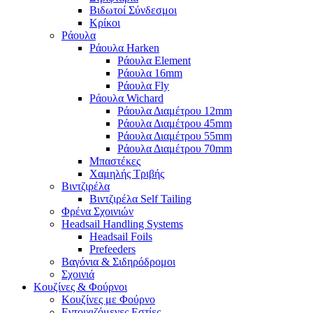
Βιδωτοί Σύνδεσμοι
Κρίκοι
Ράουλα
Ράουλα Harken
Ράουλα Element
Ράουλα 16mm
Ράουλα Fly
Ράουλα Wichard
Ράουλα Διαμέτρου 12mm
Ράουλα Διαμέτρου 45mm
Ράουλα Διαμέτρου 55mm
Ράουλα Διαμέτρου 70mm
Μπαστέκες
Χαμηλής Τριβής
Βιντζιρέλα
Βιντζιρέλα Self Tailing
Φρένα Σχοινιών
Headsail Handling Systems
Headsail Foils
Prefeeders
Βαγόνια & Σιδηρόδρομοι
Σχοινιά
Κουζίνες & Φούρνοι
Κουζίνες με Φούρνο
Εντοιχιζόμενες Εστίες