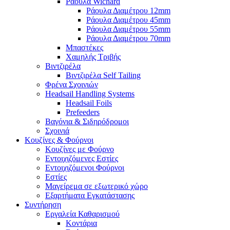
Ράουλα Wichard
Ράουλα Διαμέτρου 12mm
Ράουλα Διαμέτρου 45mm
Ράουλα Διαμέτρου 55mm
Ράουλα Διαμέτρου 70mm
Μπαστέκες
Χαμηλής Τριβής
Βιντζιρέλα
Βιντζιρέλα Self Tailing
Φρένα Σχοινιών
Headsail Handling Systems
Headsail Foils
Prefeeders
Βαγόνια & Σιδηρόδρομοι
Σχοινιά
Κουζίνες & Φούρνοι
Κουζίνες με Φούρνο
Εντοιχιζόμενες Εστίες
Εντοιχιζόμενοι Φούρνοι
Εστίες
Μαγείρεμα σε εξωτερικό χώρο
Εξαρτήματα Εγκατάστασης
Συντήρηση
Εργαλεία Καθαρισμού
Κοντάρια