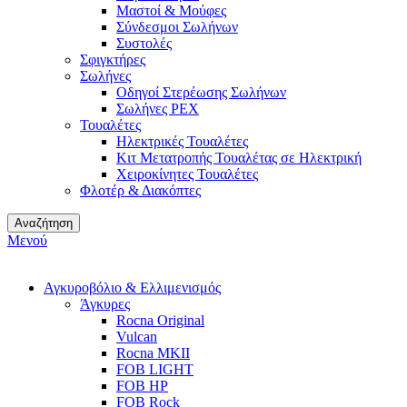
Μαστοί & Μούφες
Σύνδεσμοι Σωλήνων
Συστολές
Σφιγκτήρες
Σωλήνες
Οδηγοί Στερέωσης Σωλήνων
Σωλήνες PEX
Τουαλέτες
Ηλεκτρικές Τουαλέτες
Κιτ Μετατροπής Τουαλέτας σε Ηλεκτρική
Χειροκίνητες Τουαλέτες
Φλοτέρ & Διακόπτες
Αναζήτηση
Μενού
Αγκυροβόλιο & Ελλιμενισμός
Άγκυρες
Rocna Original
Vulcan
Rocna MKII
FOB LIGHT
FOB HP
FOB Rock