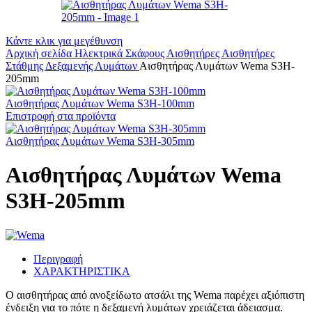
Κάντε κλικ για μεγέθυνση
Αρχική σελίδα
Ηλεκτρικά Σκάφους
Αισθητήρες
Αισθητήρες
Στάθμης Δεξαμενής Λυμάτων
Αισθητήρας Λυμάτων Wema S3H-
205mm
Αισθητήρας Λυμάτων Wema S3H-100mm
Επιστροφή στα προϊόντα
Αισθητήρας Λυμάτων Wema S3H-305mm
Αισθητήρας Λυμάτων Wema
S3H-205mm
Περιγραφή
ΧΑΡΑΚΤΗΡΙΣΤΙΚΑ
Ο αισθητήρας από ανοξείδωτο ατσάλι της Wema παρέχει αξιόπιστη
ένδειξη για το πότε η δεξαμενή λυμάτων χρειάζεται άδειασμα.