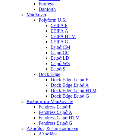
Fortress
Danforth
Μπαλόνια
Polyform U.S.
ΣΕΙΡΑ F
ΣΕΙΡΑ A
ΣΕΙΡΑ HTM
ΣΕΙΡΑ G
Σειρά CM
Σειρά CC
Σειρά LD
Σειρά WS
Σειρά S
Dock Edge
Dock Edge Σειρα F
Dock Edge Σειρά Α
Dock Edge Σειρά HTM
Dock Edge Σειρά G
Καλύμματα Μπαλονιών
Fendress Σειρά F
Fendress Σειρά A
Fendress Σειρά HTM
Fendress Σειρά G
Αλυσίδες & Παρελκόμενα
Αλυσίδες