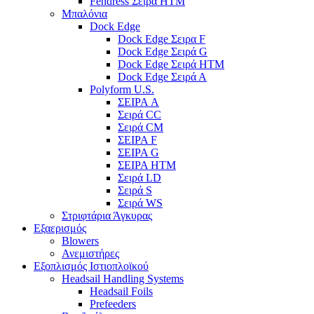
Fendress Σειρά HTM
Μπαλόνια
Dock Edge
Dock Edge Σειρα F
Dock Edge Σειρά G
Dock Edge Σειρά HTM
Dock Edge Σειρά Α
Polyform U.S.
ΣΕΙΡΑ A
Σειρά CC
Σειρά CM
ΣΕΙΡΑ F
ΣΕΙΡΑ G
ΣΕΙΡΑ HTM
Σειρά LD
Σειρά S
Σειρά WS
Στριφτάρια Άγκυρας
Εξαερισμός
Blowers
Ανεμιστήρες
Εξοπλισμός Ιστιοπλοϊκού
Headsail Handling Systems
Headsail Foils
Prefeeders