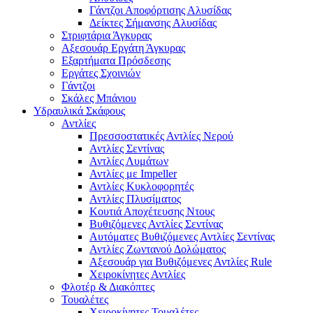
Γάντζοι Αποφόρτισης Αλυσίδας
Δείκτες Σήμανσης Αλυσίδας
Στριφτάρια Άγκυρας
Αξεσουάρ Εργάτη Άγκυρας
Εξαρτήματα Πρόσδεσης
Εργάτες Σχοινιών
Γάντζοι
Σκάλες Μπάνιου
Υδραυλικά Σκάφους
Αντλίες
Πρεσσοστατικές Αντλίες Νερού
Αντλίες Σεντίνας
Αντλίες Λυμάτων
Αντλίες με Impeller
Αντλίες Κυκλοφορητές
Αντλίες Πλυσίματος
Κουτιά Αποχέτευσης Ντους
Βυθιζόμενες Αντλίες Σεντίνας
Αυτόματες Βυθιζόμενες Αντλίες Σεντίνας
Αντλίες Ζωντανού Δολώματος
Αξεσουάρ για Βυθιζόμενες Αντλίες Rule
Χειροκίνητες Αντλίες
Φλοτέρ & Διακόπτες
Τουαλέτες
Χειροκίνητες Τουαλέτες