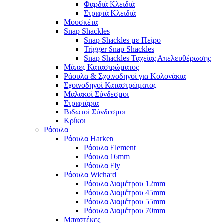
Φαρδιά Κλειδιά
Στριφτά Κλειδιά
Μουσκέτα
Snap Shackles
Snap Shackles με Πείρο
Trigger Snap Shackles
Snap Shackles Ταχείας Απελευθέρωσης
Μάπες Καταστρώματος
Ράουλα & Σχοινοδηγοί για Κολονάκια
Σχοινοδηγοί Καταστρώματος
Μαλακοί Σύνδεσμοι
Στριφτάρια
Βιδωτοί Σύνδεσμοι
Κρίκοι
Ράουλα
Ράουλα Harken
Ράουλα Element
Ράουλα 16mm
Ράουλα Fly
Ράουλα Wichard
Ράουλα Διαμέτρου 12mm
Ράουλα Διαμέτρου 45mm
Ράουλα Διαμέτρου 55mm
Ράουλα Διαμέτρου 70mm
Μπαστέκες