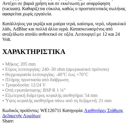
Αντέχει σε βαριά χρήση και σε εκκένωση με αναρρόφηση
(vacuum). Καθαρίζεται εύκολα, καθώς ο προστατευτικός σωλήνας
αφαιρείται χωρίς εργαλεία.
Κατάλληλος για γκρίζα και μαύρα νερά, καύσιμα, νερό, υδραυλικό
λάδι, AdBlue και πολλά άλλα υγρά. Κατασκευασμένος από
ανοξείδωτο ατσάλι ανθεκτικό σε οξέα. Λειτουργεί με 12 και 24
Volt.
ΧΑΡΑΚΤΗΡΙΣΤΙΚΑ
• Μήκος: 205 mm
• Εύρος λειτουργίας: 240–30 ohm (αμερικανικό πρότυπο)
• Θερμοκρασία λειτουργίας: -40°C έως +70°C
• Πλήρης προστασία από διάβρωση
• Τροφοδοσία: 12/24 V
• Οπή εγκατάστασης: BSP R 1 ¼”
• Εξωτερική διάμετρος κεφαλής αισθητήρα: 54 mm
• Ύψος κεφαλής αισθητήρα πάνω από τη δεξαμενή: 21 mm
Κωδικός προϊόντος:
WE126711
Κατηγορία:
Αισθητήρες Στάθμης
Δεξαμενής Λυμάτων
Share: