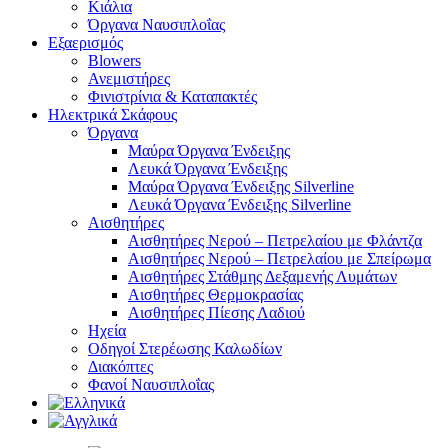
Κιάλια
Όργανα Ναυσιπλοΐας
Εξαερισμός
Blowers
Ανεμιστήρες
Φινιστρίνια & Καταπακτές
Ηλεκτρικά Σκάφους
Όργανα
Μαύρα Όργανα Ένδειξης
Λευκά Όργανα Ένδειξης
Μαύρα Όργανα Ένδειξης Silverline
Λευκά Όργανα Ένδειξης Silverline
Αισθητήρες
Αισθητήρες Νερού – Πετρελαίου με Φλάντζα
Αισθητήρες Νερού – Πετρελαίου με Σπείρωμα
Αισθητήρες Στάθμης Δεξαμενής Λυμάτων
Αισθητήρες Θερμοκρασίας
Αισθητήρες Πίεσης Λαδιού
Ηχεία
Οδηγοί Στερέωσης Καλωδίων
Διακόπτες
Φανοί Ναυσιπλοΐας