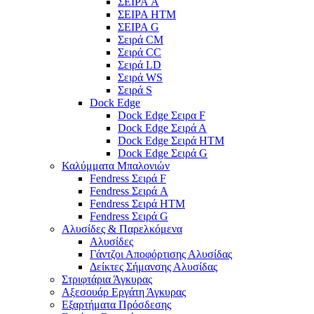
ΣΕΙΡΑ A
ΣΕΙΡΑ HTM
ΣΕΙΡΑ G
Σειρά CM
Σειρά CC
Σειρά LD
Σειρά WS
Σειρά S
Dock Edge
Dock Edge Σειρα F
Dock Edge Σειρά Α
Dock Edge Σειρά HTM
Dock Edge Σειρά G
Καλύμματα Μπαλονιών
Fendress Σειρά F
Fendress Σειρά A
Fendress Σειρά HTM
Fendress Σειρά G
Αλυσίδες & Παρελκόμενα
Αλυσίδες
Γάντζοι Αποφόρτισης Αλυσίδας
Δείκτες Σήμανσης Αλυσίδας
Στριφτάρια Άγκυρας
Αξεσουάρ Εργάτη Άγκυρας
Εξαρτήματα Πρόσδεσης