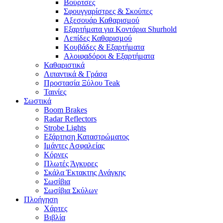
Βούρτσες
Σφουγγαρίστρες & Σκούπες
Αξεσουάρ Καθαρισμού
Εξαρτήματα για Κοντάρια Shurhold
Λεπίδες Καθαρισμού
Κουβάδες & Εξαρτήματα
Αλοιφαδόροι & Εξαρτήματα
Καθαριστικά
Λιπαντικά & Γράσα
Προστασία Ξύλου Teak
Ταινίες
Σωστικά
Boom Brakes
Radar Reflectors
Strobe Lights
Εξάρτηση Καταστρώματος
Ιμάντες Ασφαλείας
Κόρνες
Πλωτές Άγκυρες
Σκάλα Έκτακτης Ανάγκης
Σωσίβια
Σωσίβια Σκύλων
Πλοήγηση
Χάρτες
Βιβλία