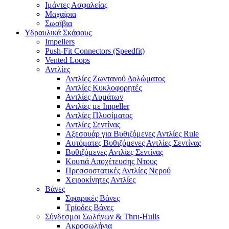
Ιμάντες Ασφαλείας
Μαχαίρια
Σωσίβια
Υδραυλικά Σκάφους
Impellers
Push-Fit Connectors (Speedfit)
Vented Loops
Αντλίες
Αντλίες Ζωντανού Δολώματος
Αντλίες Κυκλοφορητές
Αντλίες Λυμάτων
Αντλίες με Impeller
Αντλίες Πλυσίματος
Αντλίες Σεντίνας
Αξεσουάρ για Βυθιζόμενες Αντλίες Rule
Αυτόματες Βυθιζόμενες Αντλίες Σεντίνας
Βυθιζόμενες Αντλίες Σεντίνας
Κουτιά Αποχέτευσης Ντους
Πρεσσοστατικές Αντλίες Νερού
Χειροκίνητες Αντλίες
Βάνες
Σφαιρικές Βάνες
Τρίοδες Βάνες
Σύνδεσμοι Σωλήνων & Thru-Hulls
Ακροσωλήνια