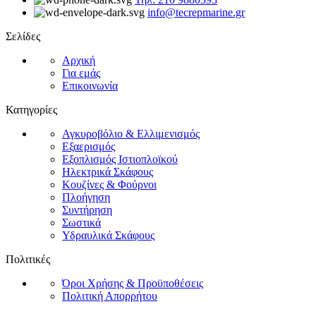
info@tecrepmarine.gr
Σελίδες
Αρχική
Για εμάς
Επικοινωνία
Κατηγορίες
Αγκυροβόλιο & Ελλιμενισμός
Εξαερισμός
Εξοπλισμός Ιστιοπλοϊκού
Ηλεκτρικά Σκάφους
Κουζίνες & Φούρνοι
Πλοήγηση
Συντήρηση
Σωστικά
Υδραυλικά Σκάφους
Πολιτικές
Όροι Χρήσης & Προϋποθέσεις
Πολιτική Απορρήτου