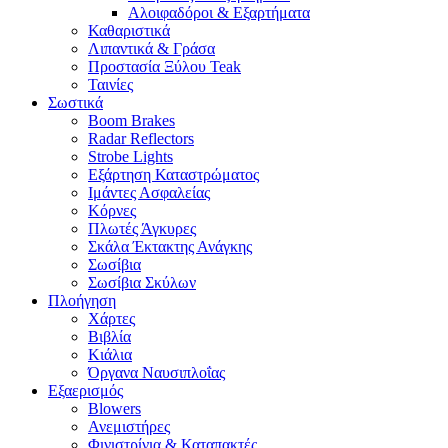
Αλοιφαδόροι & Εξαρτήματα
Καθαριστικά
Λιπαντικά & Γράσα
Προστασία Ξύλου Teak
Ταινίες
Σωστικά
Boom Brakes
Radar Reflectors
Strobe Lights
Εξάρτηση Καταστρώματος
Ιμάντες Ασφαλείας
Κόρνες
Πλωτές Άγκυρες
Σκάλα Έκτακτης Ανάγκης
Σωσίβια
Σωσίβια Σκύλων
Πλοήγηση
Χάρτες
Βιβλία
Κιάλια
Όργανα Ναυσιπλοΐας
Εξαερισμός
Blowers
Ανεμιστήρες
Φινιστρίνια & Καταπακτές