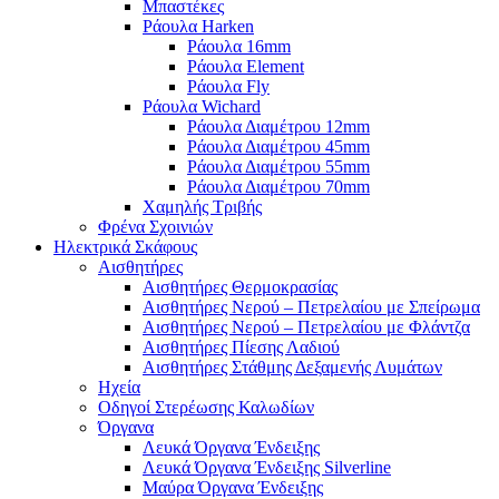
Μπαστέκες
Ράουλα Harken
Ράουλα 16mm
Ράουλα Element
Ράουλα Fly
Ράουλα Wichard
Ράουλα Διαμέτρου 12mm
Ράουλα Διαμέτρου 45mm
Ράουλα Διαμέτρου 55mm
Ράουλα Διαμέτρου 70mm
Χαμηλής Τριβής
Φρένα Σχοινιών
Ηλεκτρικά Σκάφους
Αισθητήρες
Αισθητήρες Θερμοκρασίας
Αισθητήρες Νερού – Πετρελαίου με Σπείρωμα
Αισθητήρες Νερού – Πετρελαίου με Φλάντζα
Αισθητήρες Πίεσης Λαδιού
Αισθητήρες Στάθμης Δεξαμενής Λυμάτων
Ηχεία
Οδηγοί Στερέωσης Καλωδίων
Όργανα
Λευκά Όργανα Ένδειξης
Λευκά Όργανα Ένδειξης Silverline
Μαύρα Όργανα Ένδειξης