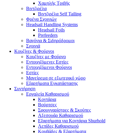
Χαμηλής Τριβής
Βιντζιρέλα
Βιντζιρέλα Self Tailing
Φρένα Σχοινιών
Headsail Handling Systems
Headsail Foils
Prefeeders
Βαγόνια & Σιδηρόδρομοι
Σχοινιά
Κουζίνες & Φούρνοι
Κουζίνες με Φούρνο
Εντοιχιζόμενες Εστίες
Εντοιχιζόμενοι Φούρνοι
Εστίες
Μαγείρεμα σε εξωτερικό χώρο
Εξαρτήματα Εγκατάστασης
Συντήρηση
Εργαλεία Καθαρισμού
Κοντάρια
Βούρτσες
Σφουγγαρίστρες & Σκούπες
Αξεσουάρ Καθαρισμού
Εξαρτήματα για Κοντάρια Shurhold
Λεπίδες Καθαρισμού
Κουβάδες & Εξαρτήματα