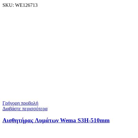
SKU:
WE126713
Γρήγορη προβολή
Διαβάστε περισσότερα
Αισθητήρας Λυμάτων Wema S3H-510mm