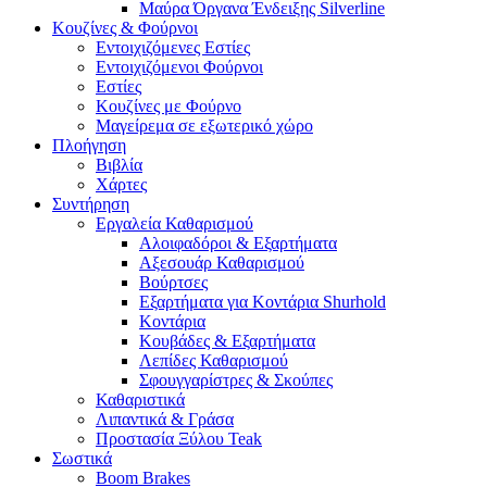
Μαύρα Όργανα Ένδειξης Silverline
Κουζίνες & Φούρνοι
Εντοιχιζόμενες Εστίες
Εντοιχιζόμενοι Φούρνοι
Εστίες
Κουζίνες με Φούρνο
Μαγείρεμα σε εξωτερικό χώρο
Πλοήγηση
Βιβλία
Χάρτες
Συντήρηση
Εργαλεία Καθαρισμού
Αλοιφαδόροι & Εξαρτήματα
Αξεσουάρ Καθαρισμού
Βούρτσες
Εξαρτήματα για Κοντάρια Shurhold
Κοντάρια
Κουβάδες & Εξαρτήματα
Λεπίδες Καθαρισμού
Σφουγγαρίστρες & Σκούπες
Καθαριστικά
Λιπαντικά & Γράσα
Προστασία Ξύλου Teak
Σωστικά
Boom Brakes