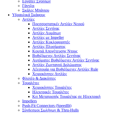
Εργάτες Σχοινιών
Γάντζοι
Σκάλες Μπάνιου
Υδραυλικά Σκάφους
Αντλίες
Πρεσσοστατικές Αντλίες Νερού
Αντλίες Σεντίνας
Αντλίες Λυμάτων
Αντλίες με Impeller
Αντλίες Κυκλοφορητές
Αντλίες Πλυσίματος
Κουτιά Αποχέτευσης Ντους
Βυθιζόμενες Αντλίες Σεντίνας
Αυτόματες Βυθιζόμενες Αντλίες Σεντίνας
Αντλίες Ζωντανού Δολώματος
Αξεσουάρ για Βυθιζόμενες Αντλίες Rule
Χειροκίνητες Αντλίες
Φλοτέρ & Διακόπτες
Τουαλέτες
Χειροκίνητες Τουαλέτες
Ηλεκτρικές Τουαλέτες
Κιτ Μετατροπής Τουαλέτας σε Ηλεκτρική
Impellers
Push-Fit Connectors (Speedfit)
Σύνδεσμοι Σωλήνων & Thru-Hulls