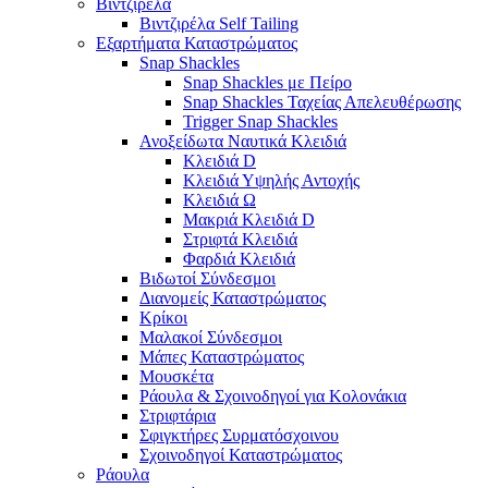
Βιντζιρέλα
Βιντζιρέλα Self Tailing
Εξαρτήματα Καταστρώματος
Snap Shackles
Snap Shackles με Πείρο
Snap Shackles Ταχείας Απελευθέρωσης
Trigger Snap Shackles
Ανοξείδωτα Ναυτικά Κλειδιά
Κλειδιά D
Κλειδιά Υψηλής Αντοχής
Κλειδιά Ω
Μακριά Κλειδιά D
Στριφτά Κλειδιά
Φαρδιά Κλειδιά
Βιδωτοί Σύνδεσμοι
Διανομείς Καταστρώματος
Κρίκοι
Μαλακοί Σύνδεσμοι
Μάπες Καταστρώματος
Μουσκέτα
Ράουλα & Σχοινοδηγοί για Κολονάκια
Στριφτάρια
Σφιγκτήρες Συρματόσχοινου
Σχοινοδηγοί Καταστρώματος
Ράουλα