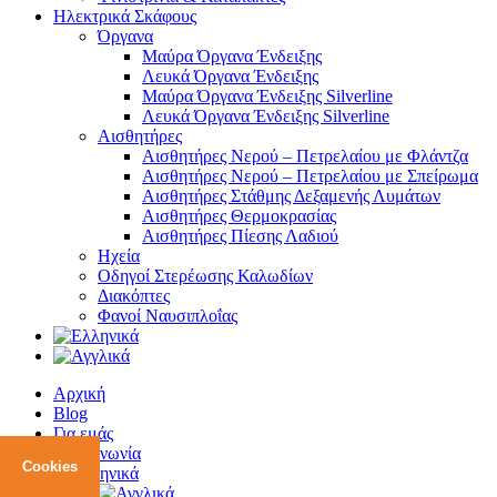
Ηλεκτρικά Σκάφους
Όργανα
Μαύρα Όργανα Ένδειξης
Λευκά Όργανα Ένδειξης
Μαύρα Όργανα Ένδειξης Silverline
Λευκά Όργανα Ένδειξης Silverline
Αισθητήρες
Αισθητήρες Νερού – Πετρελαίου με Φλάντζα
Αισθητήρες Νερού – Πετρελαίου με Σπείρωμα
Αισθητήρες Στάθμης Δεξαμενής Λυμάτων
Αισθητήρες Θερμοκρασίας
Αισθητήρες Πίεσης Λαδιού
Ηχεία
Οδηγοί Στερέωσης Καλωδίων
Διακόπτες
Φανοί Ναυσιπλοΐας
Αρχική
Blog
Για εμάς
Επικοινωνία
Cookies