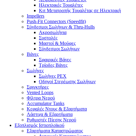
Ηλεκτρικές Τουαλέτες
Κιτ Μετατροπής Τουαλέτας σε Ηλεκτρική
Impellers
Push-Fit Connectors (Speedfit)
Σύνδεσμοι Σωλήνων & Thru-Hulls
Ακροσωλήνια
Συστολές
Μαστοί & Μούφες
Σύνδεσμοι Σωλήνων
Βάνες
Σφαιρικές Βάνες
Τρίοδες Βάνες
Σωλήνες
Σωλήνες PEX
Οδηγοί Στερέωσης Σωλήνων
Σφιγκτήρες
Vented Loops
Φίλτρα Νερού
Accumulator Tanks
Κεφαλές Ντους & Εξαρτήματα
Λάστιχα & Εξαρτήματα
Ρυθμιστές Πίεσης Νερού
Εξοπλισμός Ιστιοπλοϊκού
Εξαρτήματα Καταστρώματος