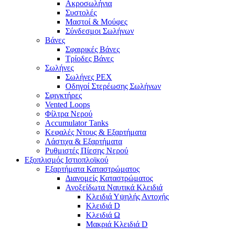
Ακροσωλήνια
Συστολές
Μαστοί & Μούφες
Σύνδεσμοι Σωλήνων
Βάνες
Σφαιρικές Βάνες
Τρίοδες Βάνες
Σωλήνες
Σωλήνες PEX
Οδηγοί Στερέωσης Σωλήνων
Σφιγκτήρες
Vented Loops
Φίλτρα Νερού
Accumulator Tanks
Κεφαλές Ντους & Εξαρτήματα
Λάστιχα & Εξαρτήματα
Ρυθμιστές Πίεσης Νερού
Εξοπλισμός Ιστιοπλοϊκού
Εξαρτήματα Καταστρώματος
Διανομείς Καταστρώματος
Ανοξείδωτα Ναυτικά Κλειδιά
Κλειδιά Υψηλής Αντοχής
Κλειδιά D
Κλειδιά Ω
Μακριά Κλειδιά D