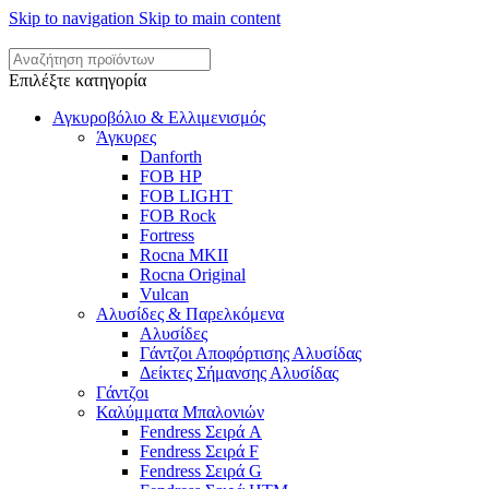
Skip to navigation
Skip to main content
Επιλέξτε κατηγορία
Αγκυροβόλιο & Ελλιμενισμός
Άγκυρες
Danforth
FOB HP
FOB LIGHT
FOB Rock
Fortress
Rocna MKII
Rocna Original
Vulcan
Αλυσίδες & Παρελκόμενα
Αλυσίδες
Γάντζοι Αποφόρτισης Αλυσίδας
Δείκτες Σήμανσης Αλυσίδας
Γάντζοι
Καλύμματα Μπαλονιών
Fendress Σειρά A
Fendress Σειρά F
Fendress Σειρά G