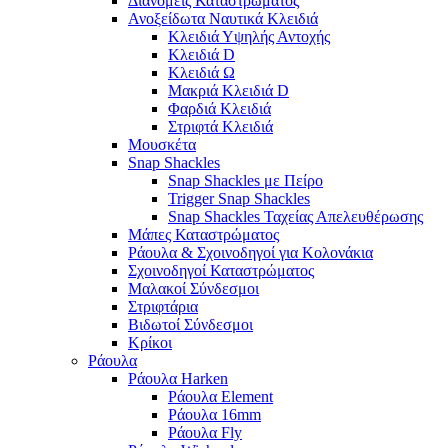
Διανομείς Καταστρώματος
Ανοξείδωτα Ναυτικά Κλειδιά
Κλειδιά Υψηλής Αντοχής
Κλειδιά D
Κλειδιά Ω
Μακριά Κλειδιά D
Φαρδιά Κλειδιά
Στριφτά Κλειδιά
Μουσκέτα
Snap Shackles
Snap Shackles με Πείρο
Trigger Snap Shackles
Snap Shackles Ταχείας Απελευθέρωσης
Μάπες Καταστρώματος
Ράουλα & Σχοινοδηγοί για Κολονάκια
Σχοινοδηγοί Καταστρώματος
Μαλακοί Σύνδεσμοι
Στριφτάρια
Βιδωτοί Σύνδεσμοι
Κρίκοι
Ράουλα
Ράουλα Harken
Ράουλα Element
Ράουλα 16mm
Ράουλα Fly