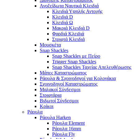
Διανομείς Καταστρώματος
Ανοξείδωτα Ναυτικά Κλειδιά
Κλειδιά Υψηλής Αντοχής
Κλειδιά D
Κλειδιά Ω
Μακριά Κλειδιά D
Φαρδιά Κλειδιά
Στριφτά Κλειδιά
Μουσκέτα
Snap Shackles
Snap Shackles με Πείρο
Trigger Snap Shackles
Snap Shackles Ταχείας Απελευθέρωσης
Μάπες Καταστρώματος
Ράουλα & Σχοινοδηγοί για Κολονάκια
Σχοινοδηγοί Καταστρώματος
Μαλακοί Σύνδεσμοι
Στριφτάρια
Βιδωτοί Σύνδεσμοι
Κρίκοι
Ράουλα
Ράουλα Harken
Ράουλα Element
Ράουλα 16mm
Ράουλα Fly