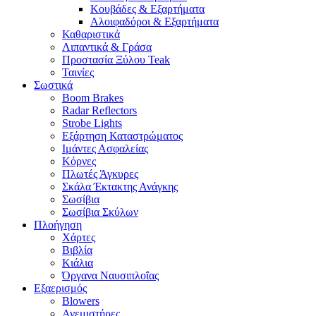
Κουβάδες & Εξαρτήματα
Αλοιφαδόροι & Εξαρτήματα
Καθαριστικά
Λιπαντικά & Γράσα
Προστασία Ξύλου Teak
Ταινίες
Σωστικά
Boom Brakes
Radar Reflectors
Strobe Lights
Εξάρτηση Καταστρώματος
Ιμάντες Ασφαλείας
Κόρνες
Πλωτές Άγκυρες
Σκάλα Έκτακτης Ανάγκης
Σωσίβια
Σωσίβια Σκύλων
Πλοήγηση
Χάρτες
Βιβλία
Κιάλια
Όργανα Ναυσιπλοΐας
Εξαερισμός
Blowers
Ανεμιστήρες