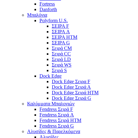
Fortress
Danforth
Μπαλόνια
Polyform U.S.
ΣΕΙΡΑ F
ΣΕΙΡΑ A
ΣΕΙΡΑ HTM
ΣΕΙΡΑ G
Σειρά CM
Σειρά CC
Σειρά LD
Σειρά WS
Σειρά S
Dock Edge
Dock Edge Σειρα F
Dock Edge Σειρά Α
Dock Edge Σειρά HTM
Dock Edge Σειρά G
Καλύμματα Μπαλονιών
Fendress Σειρά F
Fendress Σειρά A
Fendress Σειρά HTM
Fendress Σειρά G
Αλυσίδες & Παρελκόμενα
Αλυσίδες