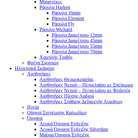
Μπαστέκες
Ράουλα Harken
Ράουλα 16mm
Ράουλα Element
Ράουλα Fly
Ράουλα Wichard
Ράουλα Διαμέτρου 12mm
Ράουλα Διαμέτρου 45mm
Ράουλα Διαμέτρου 55mm
Ράουλα Διαμέτρου 70mm
Χαμηλής Τριβής
Φρένα Σχοινιών
Ηλεκτρικά Σκάφους
Αισθητήρες
Αισθητήρες Θερμοκρασίας
Αισθητήρες Νερού – Πετρελαίου με Σπείρωμα
Αισθητήρες Νερού – Πετρελαίου με Φλάντζα
Αισθητήρες Πίεσης Λαδιού
Αισθητήρες Στάθμης Δεξαμενής Λυμάτων
Ηχεία
Οδηγοί Στερέωσης Καλωδίων
Όργανα
Λευκά Όργανα Ένδειξης
Λευκά Όργανα Ένδειξης Silverline
Μαύρα Όργανα Ένδειξης