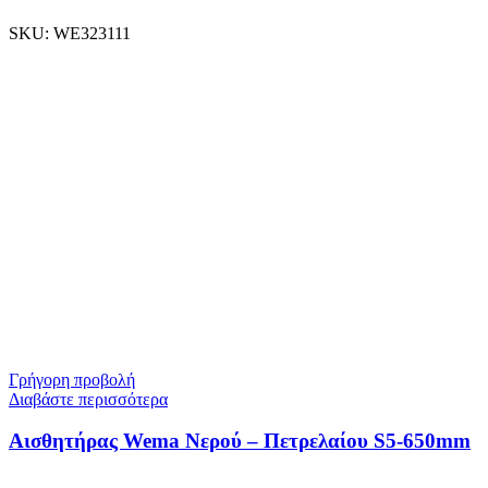
SKU:
WE323111
Γρήγορη προβολή
Διαβάστε περισσότερα
Αισθητήρας Wema Νερού – Πετρελαίου S5-650mm