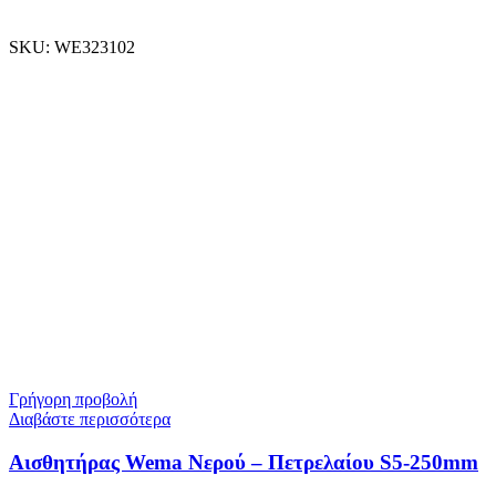
SKU:
WE323102
Γρήγορη προβολή
Διαβάστε περισσότερα
Αισθητήρας Wema Νερού – Πετρελαίου S5-250mm