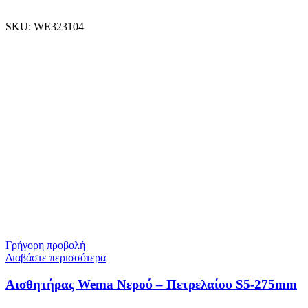
SKU:
WE323104
Γρήγορη προβολή
Διαβάστε περισσότερα
Αισθητήρας Wema Νερού – Πετρελαίου S5-275mm