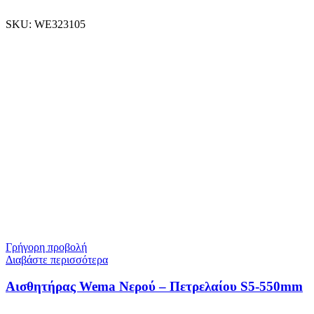
SKU:
WE323105
Γρήγορη προβολή
Διαβάστε περισσότερα
Αισθητήρας Wema Νερού – Πετρελαίου S5-550mm