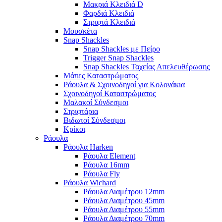
Μακριά Κλειδιά D
Φαρδιά Κλειδιά
Στριφτά Κλειδιά
Μουσκέτα
Snap Shackles
Snap Shackles με Πείρο
Trigger Snap Shackles
Snap Shackles Ταχείας Απελευθέρωσης
Μάπες Καταστρώματος
Ράουλα & Σχοινοδηγοί για Κολονάκια
Σχοινοδηγοί Καταστρώματος
Μαλακοί Σύνδεσμοι
Στριφτάρια
Βιδωτοί Σύνδεσμοι
Κρίκοι
Ράουλα
Ράουλα Harken
Ράουλα Element
Ράουλα 16mm
Ράουλα Fly
Ράουλα Wichard
Ράουλα Διαμέτρου 12mm
Ράουλα Διαμέτρου 45mm
Ράουλα Διαμέτρου 55mm
Ράουλα Διαμέτρου 70mm