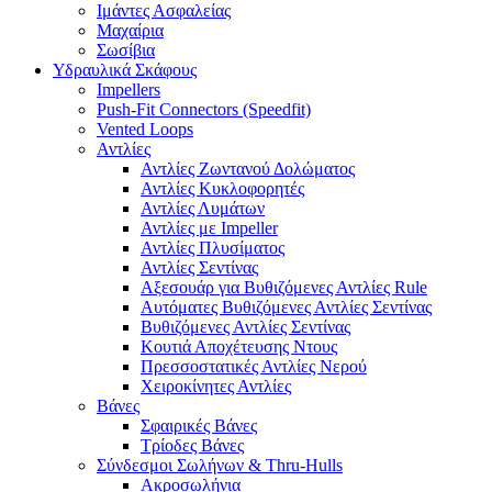
Ιμάντες Ασφαλείας
Μαχαίρια
Σωσίβια
Υδραυλικά Σκάφους
Impellers
Push-Fit Connectors (Speedfit)
Vented Loops
Αντλίες
Αντλίες Ζωντανού Δολώματος
Αντλίες Κυκλοφορητές
Αντλίες Λυμάτων
Αντλίες με Impeller
Αντλίες Πλυσίματος
Αντλίες Σεντίνας
Αξεσουάρ για Βυθιζόμενες Αντλίες Rule
Αυτόματες Βυθιζόμενες Αντλίες Σεντίνας
Βυθιζόμενες Αντλίες Σεντίνας
Κουτιά Αποχέτευσης Ντους
Πρεσσοστατικές Αντλίες Νερού
Χειροκίνητες Αντλίες
Βάνες
Σφαιρικές Βάνες
Τρίοδες Βάνες
Σύνδεσμοι Σωλήνων & Thru-Hulls
Ακροσωλήνια