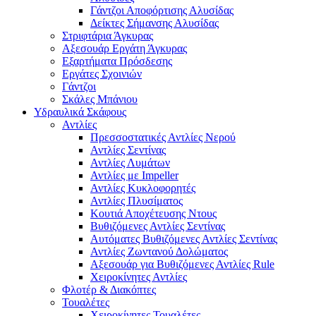
Γάντζοι Αποφόρτισης Αλυσίδας
Δείκτες Σήμανσης Αλυσίδας
Στριφτάρια Άγκυρας
Αξεσουάρ Εργάτη Άγκυρας
Εξαρτήματα Πρόσδεσης
Εργάτες Σχοινιών
Γάντζοι
Σκάλες Μπάνιου
Υδραυλικά Σκάφους
Αντλίες
Πρεσσοστατικές Αντλίες Νερού
Αντλίες Σεντίνας
Αντλίες Λυμάτων
Αντλίες με Impeller
Αντλίες Κυκλοφορητές
Αντλίες Πλυσίματος
Κουτιά Αποχέτευσης Ντους
Βυθιζόμενες Αντλίες Σεντίνας
Αυτόματες Βυθιζόμενες Αντλίες Σεντίνας
Αντλίες Ζωντανού Δολώματος
Αξεσουάρ για Βυθιζόμενες Αντλίες Rule
Χειροκίνητες Αντλίες
Φλοτέρ & Διακόπτες
Τουαλέτες
Χειροκίνητες Τουαλέτες