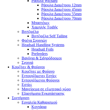
Ράουλα Wichard
Ράουλα Διαμέτρου 12mm
Ράουλα Διαμέτρου 45mm
Ράουλα Διαμέτρου 55mm
Ράουλα Διαμέτρου 70mm
Μπαστέκες
Χαμηλής Τριβής
Βιντζιρέλα
Βιντζιρέλα Self Tailing
Φρένα Σχοινιών
Headsail Handling Systems
Headsail Foils
Prefeeders
Βαγόνια & Σιδηρόδρομοι
Σχοινιά
Κουζίνες & Φούρνοι
Κουζίνες με Φούρνο
Εντοιχιζόμενες Εστίες
Εντοιχιζόμενοι Φούρνοι
Εστίες
Μαγείρεμα σε εξωτερικό χώρο
Εξαρτήματα Εγκατάστασης
Συντήρηση
Εργαλεία Καθαρισμού
Κοντάρια