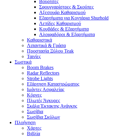
Βούρτσες
Σφουγγαρίστρες & Σκούπες
Αξεσουάρ Καθαρισμού
Εξαρτήματα για Κοντάρια Shurhold
Λεπίδες Καθαρισμού
Κουβάδες & Εξαρτήματα
Αλοιφαδόροι & Εξαρτήματα
Καθαριστικά
Λιπαντικά & Γράσα
Προστασία Ξύλου Teak
Ταινίες
Σωστικά
Boom Brakes
Radar Reflectors
Strobe Lights
Εξάρτηση Καταστρώματος
Ιμάντες Ασφαλείας
Κόρνες
Πλωτές Άγκυρες
Σκάλα Έκτακτης Ανάγκης
Σωσίβια
Σωσίβια Σκύλων
Πλοήγηση
Χάρτες
Βιβλία