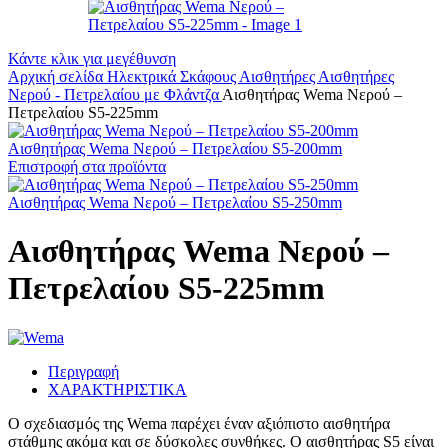
Κάντε κλικ για μεγέθυνση
Αρχική σελίδα
Ηλεκτρικά Σκάφους
Αισθητήρες
Αισθητήρες
Νερού - Πετρελαίου με Φλάντζα
Αισθητήρας Wema Νερού –
Πετρελαίου S5-225mm
Αισθητήρας Wema Νερού – Πετρελαίου S5-200mm
Επιστροφή στα προϊόντα
Αισθητήρας Wema Νερού – Πετρελαίου S5-250mm
Αισθητήρας Wema Νερού –
Πετρελαίου S5-225mm
Περιγραφή
ΧΑΡΑΚΤΗΡΙΣΤΙΚΑ
Ο σχεδιασμός της Wema παρέχει έναν αξιόπιστο αισθητήρα
στάθμης ακόμα και σε δύσκολες συνθήκες. Ο αισθητήρας S5 είναι