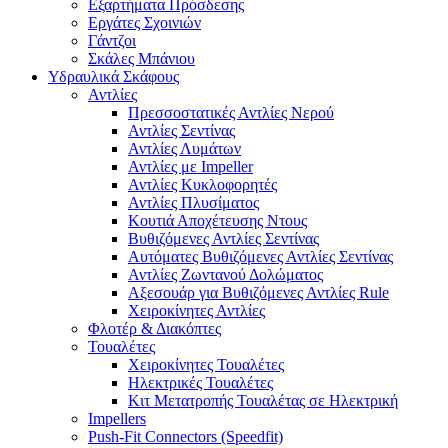
Εξαρτήματα Πρόσδεσης
Εργάτες Σχοινιών
Γάντζοι
Σκάλες Μπάνιου
Υδραυλικά Σκάφους
Αντλίες
Πρεσσοστατικές Αντλίες Νερού
Αντλίες Σεντίνας
Αντλίες Λυμάτων
Αντλίες με Impeller
Αντλίες Κυκλοφορητές
Αντλίες Πλυσίματος
Κουτιά Αποχέτευσης Ντους
Βυθιζόμενες Αντλίες Σεντίνας
Αυτόματες Βυθιζόμενες Αντλίες Σεντίνας
Αντλίες Ζωντανού Δολώματος
Αξεσουάρ για Βυθιζόμενες Αντλίες Rule
Χειροκίνητες Αντλίες
Φλοτέρ & Διακόπτες
Τουαλέτες
Χειροκίνητες Τουαλέτες
Ηλεκτρικές Τουαλέτες
Κιτ Μετατροπής Τουαλέτας σε Ηλεκτρική
Impellers
Push-Fit Connectors (Speedfit)