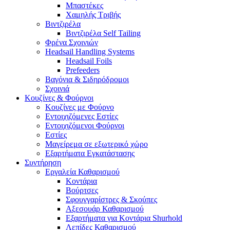
Μπαστέκες
Χαμηλής Τριβής
Βιντζιρέλα
Βιντζιρέλα Self Tailing
Φρένα Σχοινιών
Headsail Handling Systems
Headsail Foils
Prefeeders
Βαγόνια & Σιδηρόδρομοι
Σχοινιά
Κουζίνες & Φούρνοι
Κουζίνες με Φούρνο
Εντοιχιζόμενες Εστίες
Εντοιχιζόμενοι Φούρνοι
Εστίες
Μαγείρεμα σε εξωτερικό χώρο
Εξαρτήματα Εγκατάστασης
Συντήρηση
Εργαλεία Καθαρισμού
Κοντάρια
Βούρτσες
Σφουγγαρίστρες & Σκούπες
Αξεσουάρ Καθαρισμού
Εξαρτήματα για Κοντάρια Shurhold
Λεπίδες Καθαρισμού