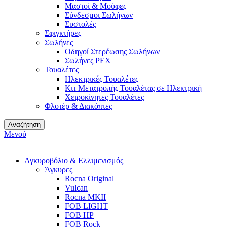
Μαστοί & Μούφες
Σύνδεσμοι Σωλήνων
Συστολές
Σφιγκτήρες
Σωλήνες
Οδηγοί Στερέωσης Σωλήνων
Σωλήνες PEX
Τουαλέτες
Ηλεκτρικές Τουαλέτες
Κιτ Μετατροπής Τουαλέτας σε Ηλεκτρική
Χειροκίνητες Τουαλέτες
Φλοτέρ & Διακόπτες
Αναζήτηση
Μενού
Αγκυροβόλιο & Ελλιμενισμός
Άγκυρες
Rocna Original
Vulcan
Rocna MKII
FOB LIGHT
FOB HP
FOB Rock