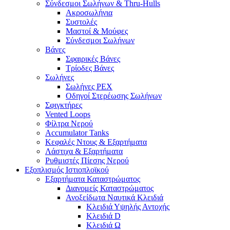
Σύνδεσμοι Σωλήνων & Thru-Hulls
Ακροσωλήνια
Συστολές
Μαστοί & Μούφες
Σύνδεσμοι Σωλήνων
Βάνες
Σφαιρικές Βάνες
Τρίοδες Βάνες
Σωλήνες
Σωλήνες PEX
Οδηγοί Στερέωσης Σωλήνων
Σφιγκτήρες
Vented Loops
Φίλτρα Νερού
Accumulator Tanks
Κεφαλές Ντους & Εξαρτήματα
Λάστιχα & Εξαρτήματα
Ρυθμιστές Πίεσης Νερού
Εξοπλισμός Ιστιοπλοϊκού
Εξαρτήματα Καταστρώματος
Διανομείς Καταστρώματος
Ανοξείδωτα Ναυτικά Κλειδιά
Κλειδιά Υψηλής Αντοχής
Κλειδιά D
Κλειδιά Ω