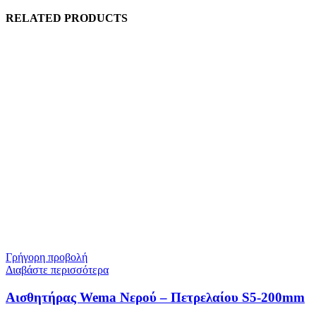
RELATED PRODUCTS
Γρήγορη προβολή
Διαβάστε περισσότερα
Αισθητήρας Wema Νερού – Πετρελαίου S5-200mm