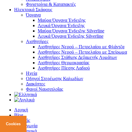
Φινιστρίνια & Καταπακτές
Ηλεκτρικά Σκάφους
Όργανα
Μαύρα Όργανα Ένδειξης
Λευκά Όργανα Ένδειξης
Μαύρα Όργανα Ένδειξης Silverline
Λευκά Όργανα Ένδειξης Silverline
Αισθητήρες
Αισθητήρες Νερού – Πετρελαίου με Φλάντζα
Αισθητήρες Νερού – Πετρελαίου με Σπείρωμα
Αισθητήρες Στάθμης Δεξαμενής Λυμάτων
Αισθητήρες Θερμοκρασίας
Αισθητήρες Πίεσης Λαδιού
Ηχεία
Οδηγοί Στερέωσης Καλωδίων
Διακόπτες
Φανοί Ναυσιπλοΐας
Αρχική
Blog
Για εμάς
Cookies
Επικοινωνία