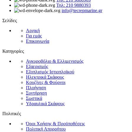
Τηλ: 210 9880393
info@tecrepmarine.gr
Σελίδες
Αρχική
Για εμάς
Επικοινωνία
Κατηγορίες
Αγκυροβόλιο & Ελλιμενισμός
Εξαερισμός
Εξοπλισμός Ιστιοπλοϊκού
Ηλεκτρικά Σκάφους
Κουζίνες & Φούρνοι
Πλοήγηση
Συντήρηση
Σωστικά
Υδραυλικά Σκάφους
Πολιτικές
Όροι Χρήσης & Προϋποθέσεις
Πολιτική Απορρήτου