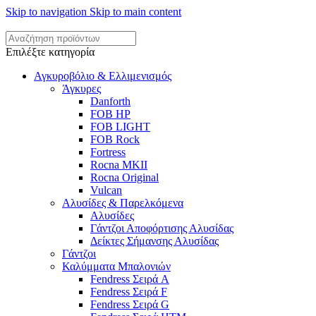
Skip to navigation
Skip to main content
Επιλέξτε κατηγορία
Αγκυροβόλιο & Ελλιμενισμός
Άγκυρες
Danforth
FOB HP
FOB LIGHT
FOB Rock
Fortress
Rocna MKII
Rocna Original
Vulcan
Αλυσίδες & Παρελκόμενα
Αλυσίδες
Γάντζοι Αποφόρτισης Αλυσίδας
Δείκτες Σήμανσης Αλυσίδας
Γάντζοι
Καλύμματα Μπαλονιών
Fendress Σειρά A
Fendress Σειρά F
Fendress Σειρά G