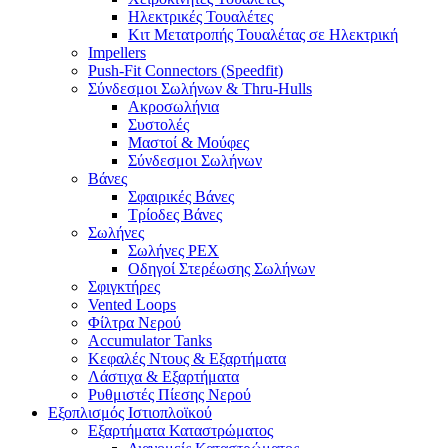
Ηλεκτρικές Τουαλέτες
Κιτ Μετατροπής Τουαλέτας σε Ηλεκτρική
Impellers
Push-Fit Connectors (Speedfit)
Σύνδεσμοι Σωλήνων & Thru-Hulls
Ακροσωλήνια
Συστολές
Μαστοί & Μούφες
Σύνδεσμοι Σωλήνων
Βάνες
Σφαιρικές Βάνες
Τρίοδες Βάνες
Σωλήνες
Σωλήνες PEX
Οδηγοί Στερέωσης Σωλήνων
Σφιγκτήρες
Vented Loops
Φίλτρα Νερού
Accumulator Tanks
Κεφαλές Ντους & Εξαρτήματα
Λάστιχα & Εξαρτήματα
Ρυθμιστές Πίεσης Νερού
Εξοπλισμός Ιστιοπλοϊκού
Εξαρτήματα Καταστρώματος