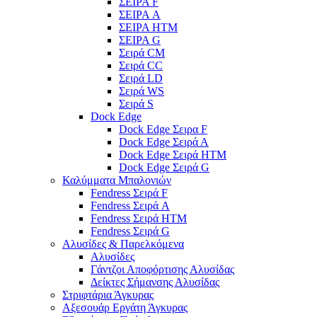
ΣΕΙΡΑ F
ΣΕΙΡΑ A
ΣΕΙΡΑ HTM
ΣΕΙΡΑ G
Σειρά CM
Σειρά CC
Σειρά LD
Σειρά WS
Σειρά S
Dock Edge
Dock Edge Σειρα F
Dock Edge Σειρά Α
Dock Edge Σειρά HTM
Dock Edge Σειρά G
Καλύμματα Μπαλονιών
Fendress Σειρά F
Fendress Σειρά A
Fendress Σειρά HTM
Fendress Σειρά G
Αλυσίδες & Παρελκόμενα
Αλυσίδες
Γάντζοι Αποφόρτισης Αλυσίδας
Δείκτες Σήμανσης Αλυσίδας
Στριφτάρια Άγκυρας
Αξεσουάρ Εργάτη Άγκυρας