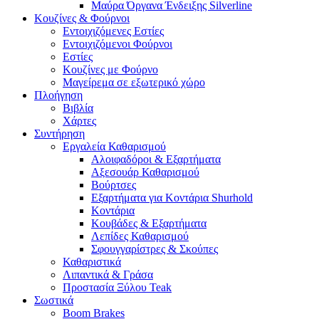
Μαύρα Όργανα Ένδειξης Silverline
Κουζίνες & Φούρνοι
Εντοιχιζόμενες Εστίες
Εντοιχιζόμενοι Φούρνοι
Εστίες
Κουζίνες με Φούρνο
Μαγείρεμα σε εξωτερικό χώρο
Πλοήγηση
Βιβλία
Χάρτες
Συντήρηση
Εργαλεία Καθαρισμού
Αλοιφαδόροι & Εξαρτήματα
Αξεσουάρ Καθαρισμού
Βούρτσες
Εξαρτήματα για Κοντάρια Shurhold
Κοντάρια
Κουβάδες & Εξαρτήματα
Λεπίδες Καθαρισμού
Σφουγγαρίστρες & Σκούπες
Καθαριστικά
Λιπαντικά & Γράσα
Προστασία Ξύλου Teak
Σωστικά
Boom Brakes