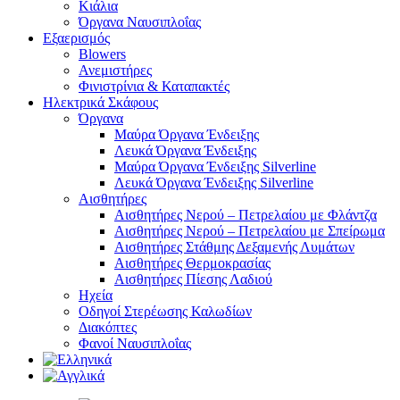
Κιάλια
Όργανα Ναυσιπλοΐας
Εξαερισμός
Blowers
Ανεμιστήρες
Φινιστρίνια & Καταπακτές
Ηλεκτρικά Σκάφους
Όργανα
Μαύρα Όργανα Ένδειξης
Λευκά Όργανα Ένδειξης
Μαύρα Όργανα Ένδειξης Silverline
Λευκά Όργανα Ένδειξης Silverline
Αισθητήρες
Αισθητήρες Νερού – Πετρελαίου με Φλάντζα
Αισθητήρες Νερού – Πετρελαίου με Σπείρωμα
Αισθητήρες Στάθμης Δεξαμενής Λυμάτων
Αισθητήρες Θερμοκρασίας
Αισθητήρες Πίεσης Λαδιού
Ηχεία
Οδηγοί Στερέωσης Καλωδίων
Διακόπτες
Φανοί Ναυσιπλοΐας