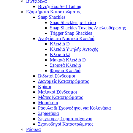
Βιντζιρέλα
Βιντζιρέλα Self Tailing
Εξαρτήματα Καταστρώματος
Snap Shackles
Snap Shackles με Πείρο
Snap Shackles Ταχείας Απελευθέρωσης
Trigger Snap Shackles
Ανοξείδωτα Ναυτικά Κλειδιά
Κλειδιά D
Κλειδιά Υψηλής Αντοχής
Κλειδιά Ω
Μακριά Κλειδιά D
Στριφτά Κλειδιά
Φαρδιά Κλειδιά
Βιδωτοί Σύνδεσμοι
Διανομείς Καταστρώματος
Κρίκοι
Μαλακοί Σύνδεσμοι
Μάπες Καταστρώματος
Μουσκέτα
Ράουλα & Σχοινοδηγοί για Κολονάκια
Στριφτάρια
Σφιγκτήρες Συρματόσχοινου
Σχοινοδηγοί Καταστρώματος
Ράουλα