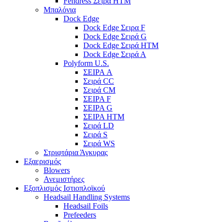
Fendress Σειρά HTM
Μπαλόνια
Dock Edge
Dock Edge Σειρα F
Dock Edge Σειρά G
Dock Edge Σειρά HTM
Dock Edge Σειρά Α
Polyform U.S.
ΣΕΙΡΑ A
Σειρά CC
Σειρά CM
ΣΕΙΡΑ F
ΣΕΙΡΑ G
ΣΕΙΡΑ HTM
Σειρά LD
Σειρά S
Σειρά WS
Στριφτάρια Άγκυρας
Εξαερισμός
Blowers
Ανεμιστήρες
Εξοπλισμός Ιστιοπλοϊκού
Headsail Handling Systems
Headsail Foils
Prefeeders