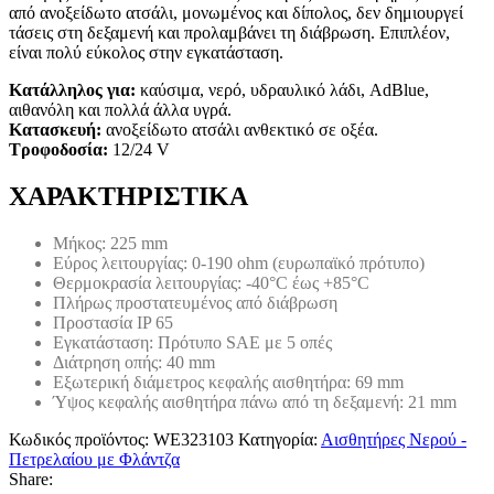
από ανοξείδωτο ατσάλι, μονωμένος και δίπολος, δεν δημιουργεί
τάσεις στη δεξαμενή και προλαμβάνει τη διάβρωση. Επιπλέον,
είναι πολύ εύκολος στην εγκατάσταση.
Κατάλληλος για:
καύσιμα, νερό, υδραυλικό λάδι, AdBlue,
αιθανόλη και πολλά άλλα υγρά.
Κατασκευή:
ανοξείδωτο ατσάλι ανθεκτικό σε οξέα.
Τροφοδοσία:
12/24 V
ΧΑΡΑΚΤΗΡΙΣΤΙΚΑ
Μήκος: 225 mm
Εύρος λειτουργίας: 0-190 ohm (ευρωπαϊκό πρότυπο)
Θερμοκρασία λειτουργίας: -40°C έως +85°C
Πλήρως προστατευμένος από διάβρωση
Προστασία IP 65
Εγκατάσταση: Πρότυπο SAE με 5 οπές
Διάτρηση οπής: 40 mm
Εξωτερική διάμετρος κεφαλής αισθητήρα: 69 mm
Ύψος κεφαλής αισθητήρα πάνω από τη δεξαμενή: 21 mm
Κωδικός προϊόντος:
WE323103
Κατηγορία:
Αισθητήρες Νερού -
Πετρελαίου με Φλάντζα
Share: