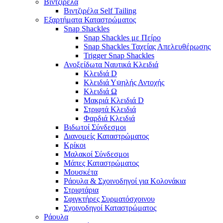
Βιντζιρέλα
Βιντζιρέλα Self Tailing
Εξαρτήματα Καταστρώματος
Snap Shackles
Snap Shackles με Πείρο
Snap Shackles Ταχείας Απελευθέρωσης
Trigger Snap Shackles
Ανοξείδωτα Ναυτικά Κλειδιά
Κλειδιά D
Κλειδιά Υψηλής Αντοχής
Κλειδιά Ω
Μακριά Κλειδιά D
Στριφτά Κλειδιά
Φαρδιά Κλειδιά
Βιδωτοί Σύνδεσμοι
Διανομείς Καταστρώματος
Κρίκοι
Μαλακοί Σύνδεσμοι
Μάπες Καταστρώματος
Μουσκέτα
Ράουλα & Σχοινοδηγοί για Κολονάκια
Στριφτάρια
Σφιγκτήρες Συρματόσχοινου
Σχοινοδηγοί Καταστρώματος
Ράουλα