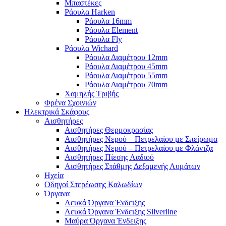
Μπαστέκες
Ράουλα Harken
Ράουλα 16mm
Ράουλα Element
Ράουλα Fly
Ράουλα Wichard
Ράουλα Διαμέτρου 12mm
Ράουλα Διαμέτρου 45mm
Ράουλα Διαμέτρου 55mm
Ράουλα Διαμέτρου 70mm
Χαμηλής Τριβής
Φρένα Σχοινιών
Ηλεκτρικά Σκάφους
Αισθητήρες
Αισθητήρες Θερμοκρασίας
Αισθητήρες Νερού – Πετρελαίου με Σπείρωμα
Αισθητήρες Νερού – Πετρελαίου με Φλάντζα
Αισθητήρες Πίεσης Λαδιού
Αισθητήρες Στάθμης Δεξαμενής Λυμάτων
Ηχεία
Οδηγοί Στερέωσης Καλωδίων
Όργανα
Λευκά Όργανα Ένδειξης
Λευκά Όργανα Ένδειξης Silverline
Μαύρα Όργανα Ένδειξης