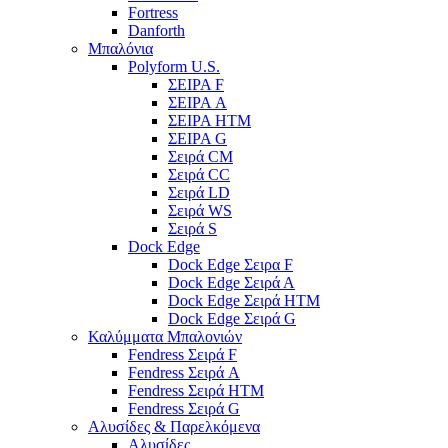
Fortress
Danforth
Μπαλόνια
Polyform U.S.
ΣΕΙΡΑ F
ΣΕΙΡΑ A
ΣΕΙΡΑ HTM
ΣΕΙΡΑ G
Σειρά CM
Σειρά CC
Σειρά LD
Σειρά WS
Σειρά S
Dock Edge
Dock Edge Σειρα F
Dock Edge Σειρά Α
Dock Edge Σειρά HTM
Dock Edge Σειρά G
Καλύμματα Μπαλονιών
Fendress Σειρά F
Fendress Σειρά A
Fendress Σειρά HTM
Fendress Σειρά G
Αλυσίδες & Παρελκόμενα
Αλυσίδες