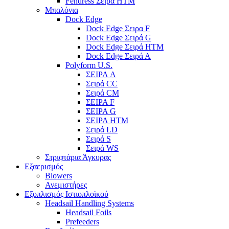
Fendress Σειρά HTM
Μπαλόνια
Dock Edge
Dock Edge Σειρα F
Dock Edge Σειρά G
Dock Edge Σειρά HTM
Dock Edge Σειρά Α
Polyform U.S.
ΣΕΙΡΑ A
Σειρά CC
Σειρά CM
ΣΕΙΡΑ F
ΣΕΙΡΑ G
ΣΕΙΡΑ HTM
Σειρά LD
Σειρά S
Σειρά WS
Στριφτάρια Άγκυρας
Εξαερισμός
Blowers
Ανεμιστήρες
Εξοπλισμός Ιστιοπλοϊκού
Headsail Handling Systems
Headsail Foils
Prefeeders