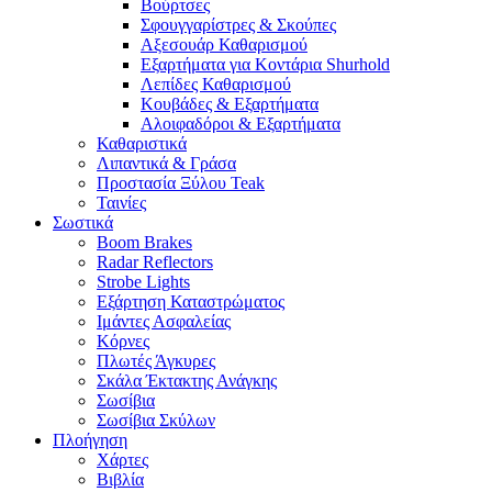
Βούρτσες
Σφουγγαρίστρες & Σκούπες
Αξεσουάρ Καθαρισμού
Εξαρτήματα για Κοντάρια Shurhold
Λεπίδες Καθαρισμού
Κουβάδες & Εξαρτήματα
Αλοιφαδόροι & Εξαρτήματα
Καθαριστικά
Λιπαντικά & Γράσα
Προστασία Ξύλου Teak
Ταινίες
Σωστικά
Boom Brakes
Radar Reflectors
Strobe Lights
Εξάρτηση Καταστρώματος
Ιμάντες Ασφαλείας
Κόρνες
Πλωτές Άγκυρες
Σκάλα Έκτακτης Ανάγκης
Σωσίβια
Σωσίβια Σκύλων
Πλοήγηση
Χάρτες
Βιβλία