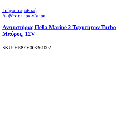
Γρήγορη προβολή
Διαβάστε περισσότερα
Ανεμιστήρας Hella Marine 2 Ταχυτήτων Turbo
Μαύρος, 12V
SKU:
HE8EV003361002