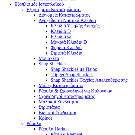
Εξοπλισμός Ιστιοπλοϊκού
Εξαρτήματα Καταστρώματος
Διανομείς Καταστρώματος
Ανοξείδωτα Ναυτικά Κλειδιά
Κλειδιά Υψηλής Αντοχής
Κλειδιά D
Κλειδιά Ω
Μακριά Κλειδιά D
Φαρδιά Κλειδιά
Στριφτά Κλειδιά
Μουσκέτα
Snap Shackles
Snap Shackles με Πείρο
Trigger Snap Shackles
Snap Shackles Ταχείας Απελευθέρωσης
Μάπες Καταστρώματος
Ράουλα & Σχοινοδηγοί για Κολονάκια
Σχοινοδηγοί Καταστρώματος
Μαλακοί Σύνδεσμοι
Στριφτάρια
Βιδωτοί Σύνδεσμοι
Κρίκοι
Ράουλα
Ράουλα Harken
Ράουλα Element