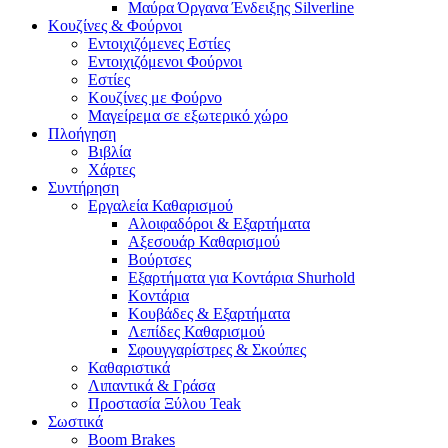
Μαύρα Όργανα Ένδειξης Silverline
Κουζίνες & Φούρνοι
Εντοιχιζόμενες Εστίες
Εντοιχιζόμενοι Φούρνοι
Εστίες
Κουζίνες με Φούρνο
Μαγείρεμα σε εξωτερικό χώρο
Πλοήγηση
Βιβλία
Χάρτες
Συντήρηση
Εργαλεία Καθαρισμού
Αλοιφαδόροι & Εξαρτήματα
Αξεσουάρ Καθαρισμού
Βούρτσες
Εξαρτήματα για Κοντάρια Shurhold
Κοντάρια
Κουβάδες & Εξαρτήματα
Λεπίδες Καθαρισμού
Σφουγγαρίστρες & Σκούπες
Καθαριστικά
Λιπαντικά & Γράσα
Προστασία Ξύλου Teak
Σωστικά
Boom Brakes