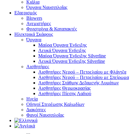
Κιάλια
Όργανα Ναυσιπλοΐας
Εξαερισμός
Blowers
Ανεμιστήρες
Φινιστρίνια & Καταπακτές
Ηλεκτρικά Σκάφους
Όργανα
Μαύρα Όργανα Ένδειξης
Λευκά Όργανα Ένδειξης
Μαύρα Όργανα Ένδειξης Silverline
Λευκά Όργανα Ένδειξης Silverline
Αισθητήρες
Αισθητήρες Νερού – Πετρελαίου με Φλάντζα
Αισθητήρες Νερού – Πετρελαίου με Σπείρωμα
Αισθητήρες Στάθμης Δεξαμενής Λυμάτων
Αισθητήρες Θερμοκρασίας
Αισθητήρες Πίεσης Λαδιού
Ηχεία
Οδηγοί Στερέωσης Καλωδίων
Διακόπτες
Φανοί Ναυσιπλοΐας