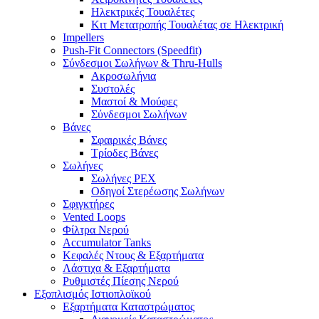
Ηλεκτρικές Τουαλέτες
Κιτ Μετατροπής Τουαλέτας σε Ηλεκτρική
Impellers
Push-Fit Connectors (Speedfit)
Σύνδεσμοι Σωλήνων & Thru-Hulls
Ακροσωλήνια
Συστολές
Μαστοί & Μούφες
Σύνδεσμοι Σωλήνων
Βάνες
Σφαιρικές Βάνες
Τρίοδες Βάνες
Σωλήνες
Σωλήνες PEX
Οδηγοί Στερέωσης Σωλήνων
Σφιγκτήρες
Vented Loops
Φίλτρα Νερού
Accumulator Tanks
Κεφαλές Ντους & Εξαρτήματα
Λάστιχα & Εξαρτήματα
Ρυθμιστές Πίεσης Νερού
Εξοπλισμός Ιστιοπλοϊκού
Εξαρτήματα Καταστρώματος