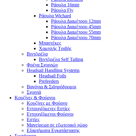
Ράουλα 16mm
Ράουλα Fly
Ράουλα Wichard
Ράουλα Διαμέτρου 12mm
Ράουλα Διαμέτρου 45mm
Ράουλα Διαμέτρου 55mm
Ράουλα Διαμέτρου 70mm
Μπαστέκες
Χαμηλής Τριβής
Βιντζιρέλα
Βιντζιρέλα Self Tailing
Φρένα Σχοινιών
Headsail Handling Systems
Headsail Foils
Prefeeders
Βαγόνια & Σιδηρόδρομοι
Σχοινιά
Κουζίνες & Φούρνοι
Κουζίνες με Φούρνο
Εντοιχιζόμενες Εστίες
Εντοιχιζόμενοι Φούρνοι
Εστίες
Μαγείρεμα σε εξωτερικό χώρο
Εξαρτήματα Εγκατάστασης
Συντήρηση