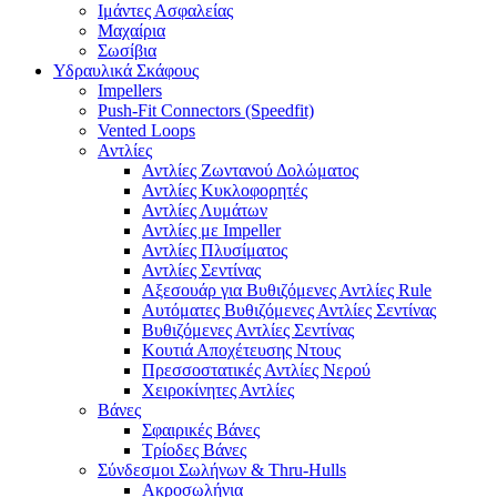
Ιμάντες Ασφαλείας
Μαχαίρια
Σωσίβια
Υδραυλικά Σκάφους
Impellers
Push-Fit Connectors (Speedfit)
Vented Loops
Αντλίες
Αντλίες Ζωντανού Δολώματος
Αντλίες Κυκλοφορητές
Αντλίες Λυμάτων
Αντλίες με Impeller
Αντλίες Πλυσίματος
Αντλίες Σεντίνας
Αξεσουάρ για Βυθιζόμενες Αντλίες Rule
Αυτόματες Βυθιζόμενες Αντλίες Σεντίνας
Βυθιζόμενες Αντλίες Σεντίνας
Κουτιά Αποχέτευσης Ντους
Πρεσσοστατικές Αντλίες Νερού
Χειροκίνητες Αντλίες
Βάνες
Σφαιρικές Βάνες
Τρίοδες Βάνες
Σύνδεσμοι Σωλήνων & Thru-Hulls
Ακροσωλήνια