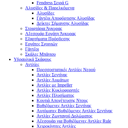
Fendress Σειρά G
Αλυσίδες & Παρελκόμενα
Αλυσίδες
Γάντζοι Αποφόρτισης Αλυσίδας
Δείκτες Σήμανσης Αλυσίδας
Στριφτάρια Άγκυρας
Αξεσουάρ Εργάτη Άγκυρας
Εξαρτήματα Πρόσδεσης
Εργάτες Σχοινιών
Γάντζοι
Σκάλες Μπάνιου
Υδραυλικά Σκάφους
Αντλίες
Πρεσσοστατικές Αντλίες Νερού
Αντλίες Σεντίνας
Αντλίες Λυμάτων
Αντλίες με Impeller
Αντλίες Κυκλοφορητές
Αντλίες Πλυσίματος
Κουτιά Αποχέτευσης Ντους
Βυθιζόμενες Αντλίες Σεντίνας
Αυτόματες Βυθιζόμενες Αντλίες Σεντίνας
Αντλίες Ζωντανού Δολώματος
Αξεσουάρ για Βυθιζόμενες Αντλίες Rule
Χειροκίνητες Αντλίες