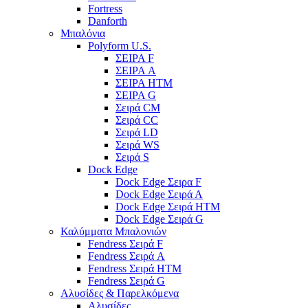
Fortress
Danforth
Μπαλόνια
Polyform U.S.
ΣΕΙΡΑ F
ΣΕΙΡΑ A
ΣΕΙΡΑ HTM
ΣΕΙΡΑ G
Σειρά CM
Σειρά CC
Σειρά LD
Σειρά WS
Σειρά S
Dock Edge
Dock Edge Σειρα F
Dock Edge Σειρά Α
Dock Edge Σειρά HTM
Dock Edge Σειρά G
Καλύμματα Μπαλονιών
Fendress Σειρά F
Fendress Σειρά A
Fendress Σειρά HTM
Fendress Σειρά G
Αλυσίδες & Παρελκόμενα
Αλυσίδες