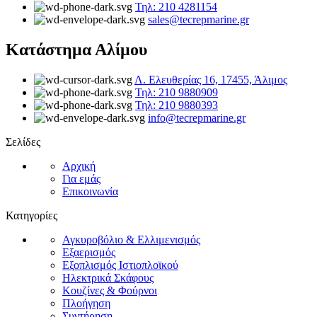
Τηλ: 210 4281154
sales@tecrepmarine.gr
Κατάστημα Αλίμου
Λ. Ελευθερίας 16, 17455, Άλιμος
Τηλ: 210 9880909
Τηλ: 210 9880393
info@tecrepmarine.gr
Σελίδες
Αρχική
Για εμάς
Επικοινωνία
Κατηγορίες
Αγκυροβόλιο & Ελλιμενισμός
Εξαερισμός
Εξοπλισμός Ιστιοπλοϊκού
Ηλεκτρικά Σκάφους
Κουζίνες & Φούρνοι
Πλοήγηση
Συντήρηση