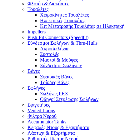
Φλοτέρ & Διακόπτες
Τουαλέτες
Χειροκίνητες Τουαλέτες
Ηλεκτρικές Τουαλέτες
Κιτ Μετατροπής Τουαλέτας σε Ηλεκτρική
Impellers
Push-Fit Connectors (Speedfit)
Σύνδεσμοι Σωλήνων & Thru-Hulls
Ακροσωλήνια
Συστολές
Μαστοί & Μούφες
Σύνδεσμοι Σωλήνων
Βάνες
Σφαιρικές Βάνες
Τρίοδες Βάνες
Σωλήνες
Σωλήνες PEX
Οδηγοί Στερέωσης Σωλήνων
Σφιγκτήρες
Vented Loops
Φίλτρα Νερού
Accumulator Tanks
Κεφαλές Ντους & Εξαρτήματα
Λάστιχα & Εξαρτήματα
Ρυθμιστές Πίεσης Νερού