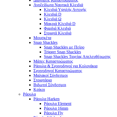
Διανομείς Καταστρώματος
Ανοξείδωτα Ναυτικά Κλειδιά
Κλειδιά Υψηλής Αντοχής
Κλειδιά D
Κλειδιά Ω
Μακριά Κλειδιά D
Φαρδιά Κλειδιά
Στριφτά Κλειδιά
Μουσκέτα
Snap Shackles
Snap Shackles με Πείρο
Trigger Snap Shackles
Snap Shackles Ταχείας Απελευθέρωσης
Μάπες Καταστρώματος
Ράουλα & Σχοινοδηγοί για Κολονάκια
Σχοινοδηγοί Καταστρώματος
Μαλακοί Σύνδεσμοι
Στριφτάρια
Βιδωτοί Σύνδεσμοι
Κρίκοι
Ράουλα
Ράουλα Harken
Ράουλα Element
Ράουλα 16mm
Ράουλα Fly