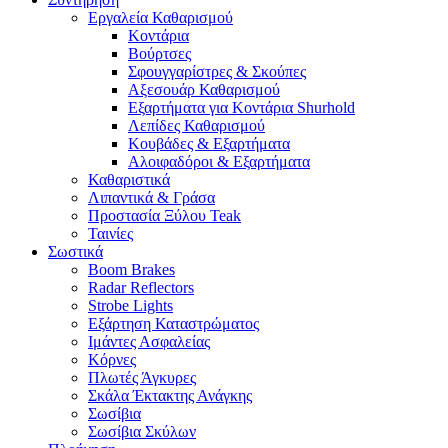
Εργαλεία Καθαρισμού
Κοντάρια
Βούρτσες
Σφουγγαρίστρες & Σκούπες
Αξεσουάρ Καθαρισμού
Εξαρτήματα για Κοντάρια Shurhold
Λεπίδες Καθαρισμού
Κουβάδες & Εξαρτήματα
Αλοιφαδόροι & Εξαρτήματα
Καθαριστικά
Λιπαντικά & Γράσα
Προστασία Ξύλου Teak
Ταινίες
Σωστικά
Boom Brakes
Radar Reflectors
Strobe Lights
Εξάρτηση Καταστρώματος
Ιμάντες Ασφαλείας
Κόρνες
Πλωτές Άγκυρες
Σκάλα Έκτακτης Ανάγκης
Σωσίβια
Σωσίβια Σκύλων