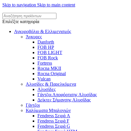
Skip to navigation
Skip to main content
Επιλέξτε κατηγορία
Αγκυροβόλιο & Ελλιμενισμός
Άγκυρες
Danforth
FOB HP
FOB LIGHT
FOB Rock
Fortress
Rocna MKII
Rocna Original
Vulcan
Αλυσίδες & Παρελκόμενα
Αλυσίδες
Γάντζοι Αποφόρτισης Αλυσίδας
Δείκτες Σήμανσης Αλυσίδας
Γάντζοι
Καλύμματα Μπαλονιών
Fendress Σειρά A
Fendress Σειρά F
Fendress Σειρά G