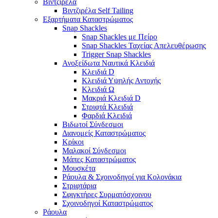
Βιντζιρέλα
Βιντζιρέλα Self Tailing
Εξαρτήματα Καταστρώματος
Snap Shackles
Snap Shackles με Πείρο
Snap Shackles Ταχείας Απελευθέρωσης
Trigger Snap Shackles
Ανοξείδωτα Ναυτικά Κλειδιά
Κλειδιά D
Κλειδιά Υψηλής Αντοχής
Κλειδιά Ω
Μακριά Κλειδιά D
Στριφτά Κλειδιά
Φαρδιά Κλειδιά
Βιδωτοί Σύνδεσμοι
Διανομείς Καταστρώματος
Κρίκοι
Μαλακοί Σύνδεσμοι
Μάπες Καταστρώματος
Μουσκέτα
Ράουλα & Σχοινοδηγοί για Κολονάκια
Στριφτάρια
Σφιγκτήρες Συρματόσχοινου
Σχοινοδηγοί Καταστρώματος
Ράουλα