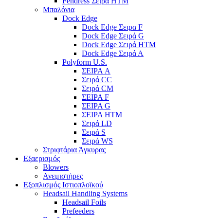
Fendress Σειρά HTM
Μπαλόνια
Dock Edge
Dock Edge Σειρα F
Dock Edge Σειρά G
Dock Edge Σειρά HTM
Dock Edge Σειρά Α
Polyform U.S.
ΣΕΙΡΑ A
Σειρά CC
Σειρά CM
ΣΕΙΡΑ F
ΣΕΙΡΑ G
ΣΕΙΡΑ HTM
Σειρά LD
Σειρά S
Σειρά WS
Στριφτάρια Άγκυρας
Εξαερισμός
Blowers
Ανεμιστήρες
Εξοπλισμός Ιστιοπλοϊκού
Headsail Handling Systems
Headsail Foils
Prefeeders