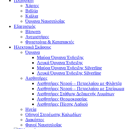
Πλοήγηση
Χάρτες
Βιβλία
Κιάλια
Όργανα Ναυσιπλοΐας
Εξαερισμός
Blowers
Ανεμιστήρες
Φινιστρίνια & Καταπακτές
Ηλεκτρικά Σκάφους
Όργανα
Μαύρα Όργανα Ένδειξης
Λευκά Όργανα Ένδειξης
Μαύρα Όργανα Ένδειξης Silverline
Λευκά Όργανα Ένδειξης Silverline
Αισθητήρες
Αισθητήρες Νερού – Πετρελαίου με Φλάντζα
Αισθητήρες Νερού – Πετρελαίου με Σπείρωμα
Αισθητήρες Στάθμης Δεξαμενής Λυμάτων
Αισθητήρες Θερμοκρασίας
Αισθητήρες Πίεσης Λαδιού
Ηχεία
Οδηγοί Στερέωσης Καλωδίων
Διακόπτες
Φανοί Ναυσιπλοΐας