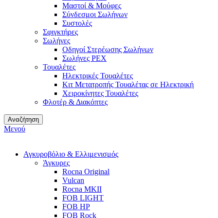
Μαστοί & Μούφες
Σύνδεσμοι Σωλήνων
Συστολές
Σφιγκτήρες
Σωλήνες
Οδηγοί Στερέωσης Σωλήνων
Σωλήνες PEX
Τουαλέτες
Ηλεκτρικές Τουαλέτες
Κιτ Μετατροπής Τουαλέτας σε Ηλεκτρική
Χειροκίνητες Τουαλέτες
Φλοτέρ & Διακόπτες
Αναζήτηση
Μενού
Αγκυροβόλιο & Ελλιμενισμός
Άγκυρες
Rocna Original
Vulcan
Rocna MKII
FOB LIGHT
FOB HP
FOB Rock