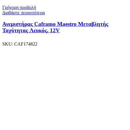
Γρήγορη προβολή
Διαβάστε περισσότερα
Ανεμιστήρας Caframo Maestro Mεταβλητής
Ταχύτητας Λευκός, 12V
SKU:
CAF174822