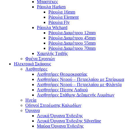
Μπαστέκες
Ράουλα Harken
Ράουλα 16mm
Ράουλα Element
Ράουλα Fly
Ράουλα Wichard
Ράουλα Διαμέτρου 12mm
Ράουλα Διαμέτρου 45mm
Ράουλα Διαμέτρου 55mm
Ράουλα Διαμέτρου 70mm
Χαμηλής Τριβής
Φρένα Σχοινιών
Ηλεκτρικά Σκάφους
Αισθητήρες
Αισθητήρες Θερμοκρασίας
Αισθητήρες Νερού – Πετρελαίου με Σπείρωμα
Αισθητήρες Νερού – Πετρελαίου με Φλάντζα
Αισθητήρες Πίεσης Λαδιού
Αισθητήρες Στάθμης Δεξαμενής Λυμάτων
Ηχεία
Οδηγοί Στερέωσης Καλωδίων
Όργανα
Λευκά Όργανα Ένδειξης
Λευκά Όργανα Ένδειξης Silverline
Μαύρα Όργανα Ένδειξης