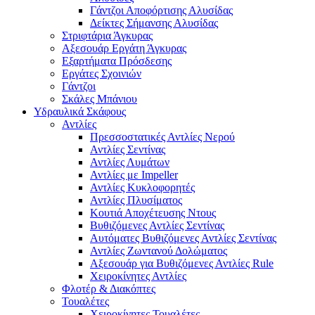
Γάντζοι Αποφόρτισης Αλυσίδας
Δείκτες Σήμανσης Αλυσίδας
Στριφτάρια Άγκυρας
Αξεσουάρ Εργάτη Άγκυρας
Εξαρτήματα Πρόσδεσης
Εργάτες Σχοινιών
Γάντζοι
Σκάλες Μπάνιου
Υδραυλικά Σκάφους
Αντλίες
Πρεσσοστατικές Αντλίες Νερού
Αντλίες Σεντίνας
Αντλίες Λυμάτων
Αντλίες με Impeller
Αντλίες Κυκλοφορητές
Αντλίες Πλυσίματος
Κουτιά Αποχέτευσης Ντους
Βυθιζόμενες Αντλίες Σεντίνας
Αυτόματες Βυθιζόμενες Αντλίες Σεντίνας
Αντλίες Ζωντανού Δολώματος
Αξεσουάρ για Βυθιζόμενες Αντλίες Rule
Χειροκίνητες Αντλίες
Φλοτέρ & Διακόπτες
Τουαλέτες
Χειροκίνητες Τουαλέτες