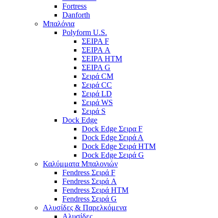
Fortress
Danforth
Μπαλόνια
Polyform U.S.
ΣΕΙΡΑ F
ΣΕΙΡΑ A
ΣΕΙΡΑ HTM
ΣΕΙΡΑ G
Σειρά CM
Σειρά CC
Σειρά LD
Σειρά WS
Σειρά S
Dock Edge
Dock Edge Σειρα F
Dock Edge Σειρά Α
Dock Edge Σειρά HTM
Dock Edge Σειρά G
Καλύμματα Μπαλονιών
Fendress Σειρά F
Fendress Σειρά A
Fendress Σειρά HTM
Fendress Σειρά G
Αλυσίδες & Παρελκόμενα
Αλυσίδες