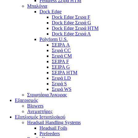
Fendress Σειρά HTM
Μπαλόνια
Dock Edge
Dock Edge Σειρα F
Dock Edge Σειρά G
Dock Edge Σειρά HTM
Dock Edge Σειρά Α
Polyform U.S.
ΣΕΙΡΑ A
Σειρά CC
Σειρά CM
ΣΕΙΡΑ F
ΣΕΙΡΑ G
ΣΕΙΡΑ HTM
Σειρά LD
Σειρά S
Σειρά WS
Στριφτάρια Άγκυρας
Εξαερισμός
Blowers
Ανεμιστήρες
Εξοπλισμός Ιστιοπλοϊκού
Headsail Handling Systems
Headsail Foils
Prefeeders