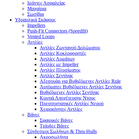
Ιμάντες Ασφαλείας
Μαχαίρια
Σωσίβια
Υδραυλικά Σκάφους
Impellers
Push-Fit Connectors (Speedfit)
Vented Loops
Αντλίες
Αντλίες Ζωντανού Δολώματος
Αντλίες Κυκλοφορητές
Αντλίες Λυμάτων
Αντλίες με Impeller
Αντλίες Πλυσίματος
Αντλίες Σεντίνας
Αξεσουάρ για Βυθιζόμενες Αντλίες Rule
Αυτόματες Βυθιζόμενες Αντλίες Σεντίνας
Βυθιζόμενες Αντλίες Σεντίνας
Κουτιά Αποχέτευσης Ντους
Πρεσσοστατικές Αντλίες Νερού
Χειροκίνητες Αντλίες
Βάνες
Σφαιρικές Βάνες
Τρίοδες Βάνες
Σύνδεσμοι Σωλήνων & Thru-Hulls
Ακροσωλήνια