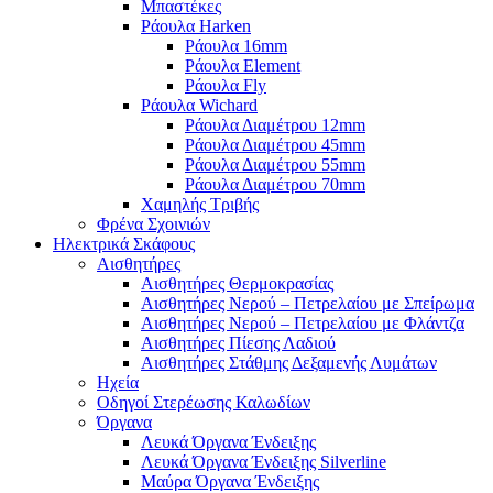
Μπαστέκες
Ράουλα Harken
Ράουλα 16mm
Ράουλα Element
Ράουλα Fly
Ράουλα Wichard
Ράουλα Διαμέτρου 12mm
Ράουλα Διαμέτρου 45mm
Ράουλα Διαμέτρου 55mm
Ράουλα Διαμέτρου 70mm
Χαμηλής Τριβής
Φρένα Σχοινιών
Ηλεκτρικά Σκάφους
Αισθητήρες
Αισθητήρες Θερμοκρασίας
Αισθητήρες Νερού – Πετρελαίου με Σπείρωμα
Αισθητήρες Νερού – Πετρελαίου με Φλάντζα
Αισθητήρες Πίεσης Λαδιού
Αισθητήρες Στάθμης Δεξαμενής Λυμάτων
Ηχεία
Οδηγοί Στερέωσης Καλωδίων
Όργανα
Λευκά Όργανα Ένδειξης
Λευκά Όργανα Ένδειξης Silverline
Μαύρα Όργανα Ένδειξης