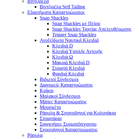
Βιντζιρέλα
Βιντζιρέλα Self Tailing
Εξαρτήματα Καταστρώματος
Snap Shackles
Snap Shackles με Πείρο
Snap Shackles Ταχείας Απελευθέρωσης
Trigger Snap Shackles
Ανοξείδωτα Ναυτικά Κλειδιά
Κλειδιά D
Κλειδιά Υψηλής Αντοχής
Κλειδιά Ω
Μακριά Κλειδιά D
Στριφτά Κλειδιά
Φαρδιά Κλειδιά
Βιδωτοί Σύνδεσμοι
Διανομείς Καταστρώματος
Κρίκοι
Μαλακοί Σύνδεσμοι
Μάπες Καταστρώματος
Μουσκέτα
Ράουλα & Σχοινοδηγοί για Κολονάκια
Στριφτάρια
Σφιγκτήρες Συρματόσχοινου
Σχοινοδηγοί Καταστρώματος
Ράουλα