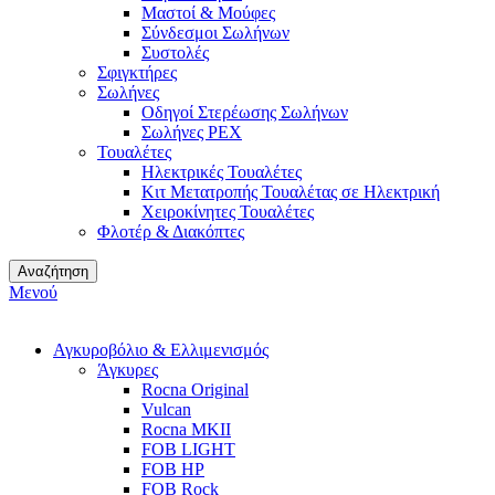
Μαστοί & Μούφες
Σύνδεσμοι Σωλήνων
Συστολές
Σφιγκτήρες
Σωλήνες
Οδηγοί Στερέωσης Σωλήνων
Σωλήνες PEX
Τουαλέτες
Ηλεκτρικές Τουαλέτες
Κιτ Μετατροπής Τουαλέτας σε Ηλεκτρική
Χειροκίνητες Τουαλέτες
Φλοτέρ & Διακόπτες
Αναζήτηση
Μενού
Αγκυροβόλιο & Ελλιμενισμός
Άγκυρες
Rocna Original
Vulcan
Rocna MKII
FOB LIGHT
FOB HP
FOB Rock