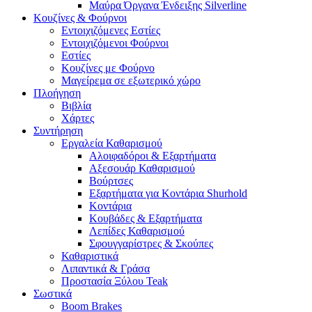
Μαύρα Όργανα Ένδειξης Silverline
Κουζίνες & Φούρνοι
Εντοιχιζόμενες Εστίες
Εντοιχιζόμενοι Φούρνοι
Εστίες
Κουζίνες με Φούρνο
Μαγείρεμα σε εξωτερικό χώρο
Πλοήγηση
Βιβλία
Χάρτες
Συντήρηση
Εργαλεία Καθαρισμού
Αλοιφαδόροι & Εξαρτήματα
Αξεσουάρ Καθαρισμού
Βούρτσες
Εξαρτήματα για Κοντάρια Shurhold
Κοντάρια
Κουβάδες & Εξαρτήματα
Λεπίδες Καθαρισμού
Σφουγγαρίστρες & Σκούπες
Καθαριστικά
Λιπαντικά & Γράσα
Προστασία Ξύλου Teak
Σωστικά
Boom Brakes