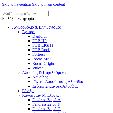
Skip to navigation
Skip to main content
Επιλέξτε κατηγορία
Αγκυροβόλιο & Ελλιμενισμός
Άγκυρες
Danforth
FOB HP
FOB LIGHT
FOB Rock
Fortress
Rocna MKII
Rocna Original
Vulcan
Αλυσίδες & Παρελκόμενα
Αλυσίδες
Γάντζοι Αποφόρτισης Αλυσίδας
Δείκτες Σήμανσης Αλυσίδας
Γάντζοι
Καλύμματα Μπαλονιών
Fendress Σειρά A
Fendress Σειρά F
Fendress Σειρά G