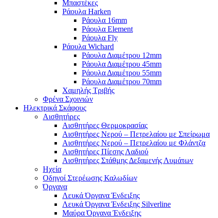
Μπαστέκες
Ράουλα Harken
Ράουλα 16mm
Ράουλα Element
Ράουλα Fly
Ράουλα Wichard
Ράουλα Διαμέτρου 12mm
Ράουλα Διαμέτρου 45mm
Ράουλα Διαμέτρου 55mm
Ράουλα Διαμέτρου 70mm
Χαμηλής Τριβής
Φρένα Σχοινιών
Ηλεκτρικά Σκάφους
Αισθητήρες
Αισθητήρες Θερμοκρασίας
Αισθητήρες Νερού – Πετρελαίου με Σπείρωμα
Αισθητήρες Νερού – Πετρελαίου με Φλάντζα
Αισθητήρες Πίεσης Λαδιού
Αισθητήρες Στάθμης Δεξαμενής Λυμάτων
Ηχεία
Οδηγοί Στερέωσης Καλωδίων
Όργανα
Λευκά Όργανα Ένδειξης
Λευκά Όργανα Ένδειξης Silverline
Μαύρα Όργανα Ένδειξης