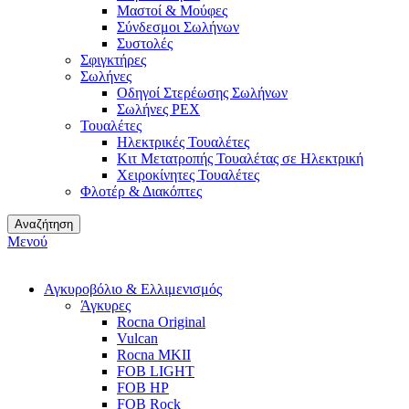
Μαστοί & Μούφες
Σύνδεσμοι Σωλήνων
Συστολές
Σφιγκτήρες
Σωλήνες
Οδηγοί Στερέωσης Σωλήνων
Σωλήνες PEX
Τουαλέτες
Ηλεκτρικές Τουαλέτες
Κιτ Μετατροπής Τουαλέτας σε Ηλεκτρική
Χειροκίνητες Τουαλέτες
Φλοτέρ & Διακόπτες
Αναζήτηση
Μενού
Αγκυροβόλιο & Ελλιμενισμός
Άγκυρες
Rocna Original
Vulcan
Rocna MKII
FOB LIGHT
FOB HP
FOB Rock