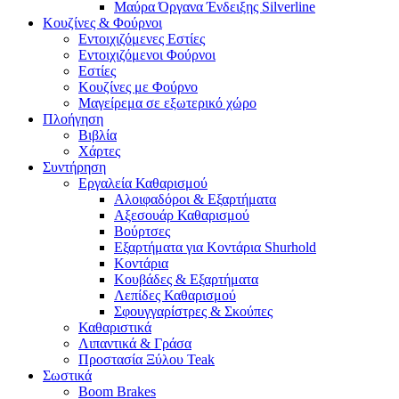
Μαύρα Όργανα Ένδειξης Silverline
Κουζίνες & Φούρνοι
Εντοιχιζόμενες Εστίες
Εντοιχιζόμενοι Φούρνοι
Εστίες
Κουζίνες με Φούρνο
Μαγείρεμα σε εξωτερικό χώρο
Πλοήγηση
Βιβλία
Χάρτες
Συντήρηση
Εργαλεία Καθαρισμού
Αλοιφαδόροι & Εξαρτήματα
Αξεσουάρ Καθαρισμού
Βούρτσες
Εξαρτήματα για Κοντάρια Shurhold
Κοντάρια
Κουβάδες & Εξαρτήματα
Λεπίδες Καθαρισμού
Σφουγγαρίστρες & Σκούπες
Καθαριστικά
Λιπαντικά & Γράσα
Προστασία Ξύλου Teak
Σωστικά
Boom Brakes