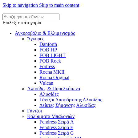
Skip to navigation
Skip to main content
Επιλέξτε κατηγορία
Αγκυροβόλιο & Ελλιμενισμός
Άγκυρες
Danforth
FOB HP
FOB LIGHT
FOB Rock
Fortress
Rocna MKII
Rocna Original
Vulcan
Αλυσίδες & Παρελκόμενα
Αλυσίδες
Γάντζοι Αποφόρτισης Αλυσίδας
Δείκτες Σήμανσης Αλυσίδας
Γάντζοι
Καλύμματα Μπαλονιών
Fendress Σειρά A
Fendress Σειρά F
Fendress Σειρά G