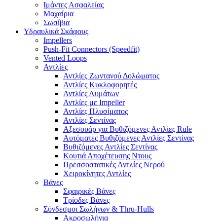
Ιμάντες Ασφαλείας
Μαχαίρια
Σωσίβια
Υδραυλικά Σκάφους
Impellers
Push-Fit Connectors (Speedfit)
Vented Loops
Αντλίες
Αντλίες Ζωντανού Δολώματος
Αντλίες Κυκλοφορητές
Αντλίες Λυμάτων
Αντλίες με Impeller
Αντλίες Πλυσίματος
Αντλίες Σεντίνας
Αξεσουάρ για Βυθιζόμενες Αντλίες Rule
Αυτόματες Βυθιζόμενες Αντλίες Σεντίνας
Βυθιζόμενες Αντλίες Σεντίνας
Κουτιά Αποχέτευσης Ντους
Πρεσσοστατικές Αντλίες Νερού
Χειροκίνητες Αντλίες
Βάνες
Σφαιρικές Βάνες
Τρίοδες Βάνες
Σύνδεσμοι Σωλήνων & Thru-Hulls
Ακροσωλήνια