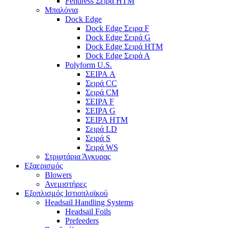
Fendress Σειρά HTM
Μπαλόνια
Dock Edge
Dock Edge Σειρα F
Dock Edge Σειρά G
Dock Edge Σειρά HTM
Dock Edge Σειρά Α
Polyform U.S.
ΣΕΙΡΑ A
Σειρά CC
Σειρά CM
ΣΕΙΡΑ F
ΣΕΙΡΑ G
ΣΕΙΡΑ HTM
Σειρά LD
Σειρά S
Σειρά WS
Στριφτάρια Άγκυρας
Εξαερισμός
Blowers
Ανεμιστήρες
Εξοπλισμός Ιστιοπλοϊκού
Headsail Handling Systems
Headsail Foils
Prefeeders