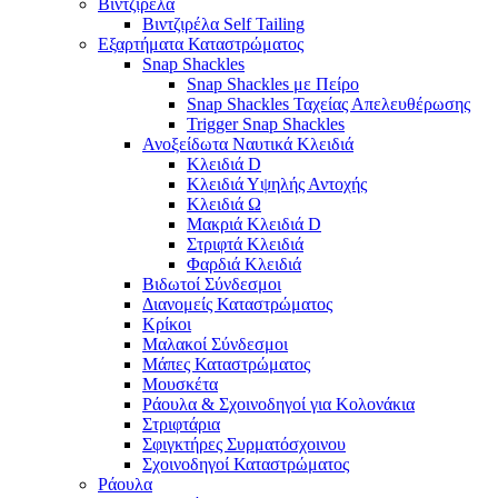
Βιντζιρέλα
Βιντζιρέλα Self Tailing
Εξαρτήματα Καταστρώματος
Snap Shackles
Snap Shackles με Πείρο
Snap Shackles Ταχείας Απελευθέρωσης
Trigger Snap Shackles
Ανοξείδωτα Ναυτικά Κλειδιά
Κλειδιά D
Κλειδιά Υψηλής Αντοχής
Κλειδιά Ω
Μακριά Κλειδιά D
Στριφτά Κλειδιά
Φαρδιά Κλειδιά
Βιδωτοί Σύνδεσμοι
Διανομείς Καταστρώματος
Κρίκοι
Μαλακοί Σύνδεσμοι
Μάπες Καταστρώματος
Μουσκέτα
Ράουλα & Σχοινοδηγοί για Κολονάκια
Στριφτάρια
Σφιγκτήρες Συρματόσχοινου
Σχοινοδηγοί Καταστρώματος
Ράουλα