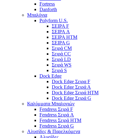
Fortress
Danforth
Μπαλόνια
Polyform U.S.
ΣΕΙΡΑ F
ΣΕΙΡΑ A
ΣΕΙΡΑ HTM
ΣΕΙΡΑ G
Σειρά CM
Σειρά CC
Σειρά LD
Σειρά WS
Σειρά S
Dock Edge
Dock Edge Σειρα F
Dock Edge Σειρά Α
Dock Edge Σειρά HTM
Dock Edge Σειρά G
Καλύμματα Μπαλονιών
Fendress Σειρά F
Fendress Σειρά A
Fendress Σειρά HTM
Fendress Σειρά G
Αλυσίδες & Παρελκόμενα
Αλυσίδες