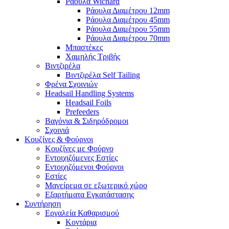
Ράουλα Wichard
Ράουλα Διαμέτρου 12mm
Ράουλα Διαμέτρου 45mm
Ράουλα Διαμέτρου 55mm
Ράουλα Διαμέτρου 70mm
Μπαστέκες
Χαμηλής Τριβής
Βιντζιρέλα
Βιντζιρέλα Self Tailing
Φρένα Σχοινιών
Headsail Handling Systems
Headsail Foils
Prefeeders
Βαγόνια & Σιδηρόδρομοι
Σχοινιά
Κουζίνες & Φούρνοι
Κουζίνες με Φούρνο
Εντοιχιζόμενες Εστίες
Εντοιχιζόμενοι Φούρνοι
Εστίες
Μαγείρεμα σε εξωτερικό χώρο
Εξαρτήματα Εγκατάστασης
Συντήρηση
Εργαλεία Καθαρισμού
Κοντάρια