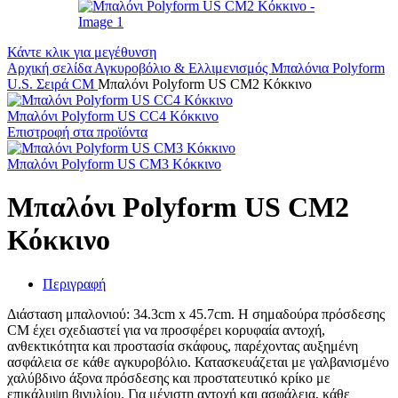
Κάντε κλικ για μεγέθυνση
Αρχική σελίδα
Αγκυροβόλιο & Ελλιμενισμός
Μπαλόνια
Polyform
U.S.
Σειρά CM
Μπαλόνι Polyform US CM2 Κόκκινο
Μπαλόνι Polyform US CC4 Κόκκινο
Επιστροφή στα προϊόντα
Μπαλόνι Polyform US CM3 Κόκκινο
Μπαλόνι Polyform US CM2
Κόκκινο
Περιγραφή
Διάσταση μπαλονιού: 34.3cm x 45.7cm. Η σημαδούρα πρόσδεσης
CM έχει σχεδιαστεί για να προσφέρει κορυφαία αντοχή,
ανθεκτικότητα και προστασία σκάφους, παρέχοντας αυξημένη
ασφάλεια σε κάθε αγκυροβόλιο. Κατασκευάζεται με γαλβανισμένο
χαλύβδινο άξονα πρόσδεσης και προστατευτικό κρίκο με
επικάλυψη βινυλίου. Για μέγιστη αντοχή και ασφάλεια, κάθε