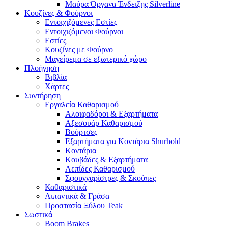
Μαύρα Όργανα Ένδειξης Silverline
Κουζίνες & Φούρνοι
Εντοιχιζόμενες Εστίες
Εντοιχιζόμενοι Φούρνοι
Εστίες
Κουζίνες με Φούρνο
Μαγείρεμα σε εξωτερικό χώρο
Πλοήγηση
Βιβλία
Χάρτες
Συντήρηση
Εργαλεία Καθαρισμού
Αλοιφαδόροι & Εξαρτήματα
Αξεσουάρ Καθαρισμού
Βούρτσες
Εξαρτήματα για Κοντάρια Shurhold
Κοντάρια
Κουβάδες & Εξαρτήματα
Λεπίδες Καθαρισμού
Σφουγγαρίστρες & Σκούπες
Καθαριστικά
Λιπαντικά & Γράσα
Προστασία Ξύλου Teak
Σωστικά
Boom Brakes