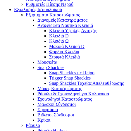
Ρυθμιστές Πίεσης Νερού
Εξοπλισμός Ιστιοπλοϊκού
Εξαρτήματα Καταστρώματος
Διανομείς Καταστρώματος
Ανοξείδωτα Ναυτικά Κλειδιά
Κλειδιά Υψηλής Αντοχής
Κλειδιά D
Κλειδιά Ω
Μακριά Κλειδιά D
Φαρδιά Κλειδιά
Στριφτά Κλειδιά
Μουσκέτα
Snap Shackles
Snap Shackles με Πείρο
Trigger Snap Shackles
Snap Shackles Ταχείας Απελευθέρωσης
Μάπες Καταστρώματος
Ράουλα & Σχοινοδηγοί για Κολονάκια
Σχοινοδηγοί Καταστρώματος
Μαλακοί Σύνδεσμοι
Στριφτάρια
Βιδωτοί Σύνδεσμοι
Κρίκοι
Ράουλα
Ράουλα Harken