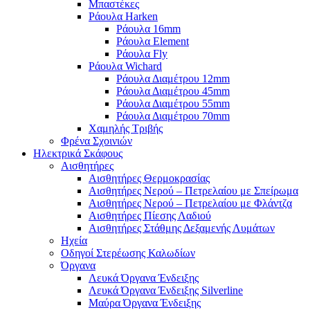
Μπαστέκες
Ράουλα Harken
Ράουλα 16mm
Ράουλα Element
Ράουλα Fly
Ράουλα Wichard
Ράουλα Διαμέτρου 12mm
Ράουλα Διαμέτρου 45mm
Ράουλα Διαμέτρου 55mm
Ράουλα Διαμέτρου 70mm
Χαμηλής Τριβής
Φρένα Σχοινιών
Ηλεκτρικά Σκάφους
Αισθητήρες
Αισθητήρες Θερμοκρασίας
Αισθητήρες Νερού – Πετρελαίου με Σπείρωμα
Αισθητήρες Νερού – Πετρελαίου με Φλάντζα
Αισθητήρες Πίεσης Λαδιού
Αισθητήρες Στάθμης Δεξαμενής Λυμάτων
Ηχεία
Οδηγοί Στερέωσης Καλωδίων
Όργανα
Λευκά Όργανα Ένδειξης
Λευκά Όργανα Ένδειξης Silverline
Μαύρα Όργανα Ένδειξης