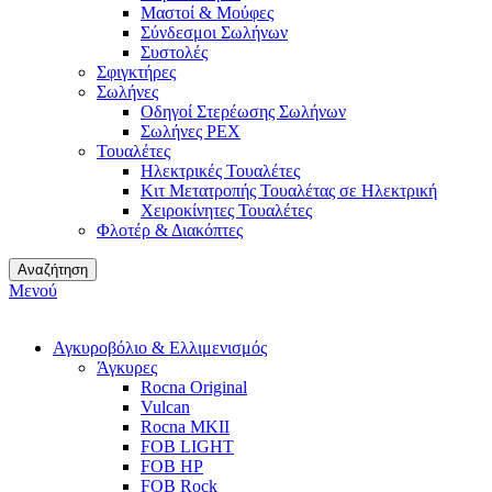
Μαστοί & Μούφες
Σύνδεσμοι Σωλήνων
Συστολές
Σφιγκτήρες
Σωλήνες
Οδηγοί Στερέωσης Σωλήνων
Σωλήνες PEX
Τουαλέτες
Ηλεκτρικές Τουαλέτες
Κιτ Μετατροπής Τουαλέτας σε Ηλεκτρική
Χειροκίνητες Τουαλέτες
Φλοτέρ & Διακόπτες
Αναζήτηση
Μενού
Αγκυροβόλιο & Ελλιμενισμός
Άγκυρες
Rocna Original
Vulcan
Rocna MKII
FOB LIGHT
FOB HP
FOB Rock