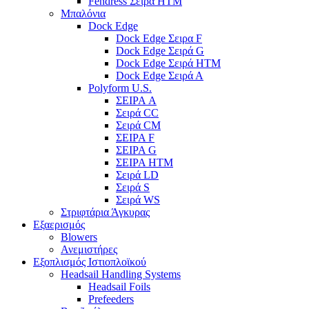
Fendress Σειρά HTM
Μπαλόνια
Dock Edge
Dock Edge Σειρα F
Dock Edge Σειρά G
Dock Edge Σειρά HTM
Dock Edge Σειρά Α
Polyform U.S.
ΣΕΙΡΑ A
Σειρά CC
Σειρά CM
ΣΕΙΡΑ F
ΣΕΙΡΑ G
ΣΕΙΡΑ HTM
Σειρά LD
Σειρά S
Σειρά WS
Στριφτάρια Άγκυρας
Εξαερισμός
Blowers
Ανεμιστήρες
Εξοπλισμός Ιστιοπλοϊκού
Headsail Handling Systems
Headsail Foils
Prefeeders