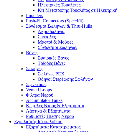
Ηλεκτρικές Τουαλέτες
Κιτ Μετατροπής Τουαλέτας σε Ηλεκτρική
Impellers
Push-Fit Connectors (Speedfit)
Σύνδεσμοι Σωλήνων & Thru-Hulls
Ακροσωλήνια
Συστολές
Μαστοί & Μούφες
Σύνδεσμοι Σωλήνων
Βάνες
Σφαιρικές Βάνες
Τρίοδες Βάνες
Σωλήνες
Σωλήνες PEX
Οδηγοί Στερέωσης Σωλήνων
Σφιγκτήρες
Vented Loops
Φίλτρα Νερού
Accumulator Tanks
Κεφαλές Ντους & Εξαρτήματα
Λάστιχα & Εξαρτήματα
Ρυθμιστές Πίεσης Νερού
Εξοπλισμός Ιστιοπλοϊκού
Εξαρτήματα Καταστρώματος