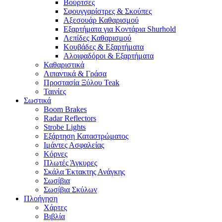
Βούρτσες
Σφουγγαρίστρες & Σκούπες
Αξεσουάρ Καθαρισμού
Εξαρτήματα για Κοντάρια Shurhold
Λεπίδες Καθαρισμού
Κουβάδες & Εξαρτήματα
Αλοιφαδόροι & Εξαρτήματα
Καθαριστικά
Λιπαντικά & Γράσα
Προστασία Ξύλου Teak
Ταινίες
Σωστικά
Boom Brakes
Radar Reflectors
Strobe Lights
Εξάρτηση Καταστρώματος
Ιμάντες Ασφαλείας
Κόρνες
Πλωτές Άγκυρες
Σκάλα Έκτακτης Ανάγκης
Σωσίβια
Σωσίβια Σκύλων
Πλοήγηση
Χάρτες
Βιβλία