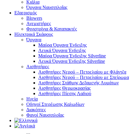
Κιάλια
Όργανα Ναυσιπλοΐας
Εξαερισμός
Blowers
Ανεμιστήρες
Φινιστρίνια & Καταπακτές
Ηλεκτρικά Σκάφους
Όργανα
Μαύρα Όργανα Ένδειξης
Λευκά Όργανα Ένδειξης
Μαύρα Όργανα Ένδειξης Silverline
Λευκά Όργανα Ένδειξης Silverline
Αισθητήρες
Αισθητήρες Νερού – Πετρελαίου με Φλάντζα
Αισθητήρες Νερού – Πετρελαίου με Σπείρωμα
Αισθητήρες Στάθμης Δεξαμενής Λυμάτων
Αισθητήρες Θερμοκρασίας
Αισθητήρες Πίεσης Λαδιού
Ηχεία
Οδηγοί Στερέωσης Καλωδίων
Διακόπτες
Φανοί Ναυσιπλοΐας