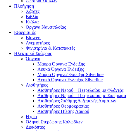
Σωσίβια Σκύλων
Πλοήγηση
Χάρτες
Βιβλία
Κιάλια
Όργανα Ναυσιπλοΐας
Εξαερισμός
Blowers
Ανεμιστήρες
Φινιστρίνια & Καταπακτές
Ηλεκτρικά Σκάφους
Όργανα
Μαύρα Όργανα Ένδειξης
Λευκά Όργανα Ένδειξης
Μαύρα Όργανα Ένδειξης Silverline
Λευκά Όργανα Ένδειξης Silverline
Αισθητήρες
Αισθητήρες Νερού – Πετρελαίου με Φλάντζα
Αισθητήρες Νερού – Πετρελαίου με Σπείρωμα
Αισθητήρες Στάθμης Δεξαμενής Λυμάτων
Αισθητήρες Θερμοκρασίας
Αισθητήρες Πίεσης Λαδιού
Ηχεία
Οδηγοί Στερέωσης Καλωδίων
Διακόπτες