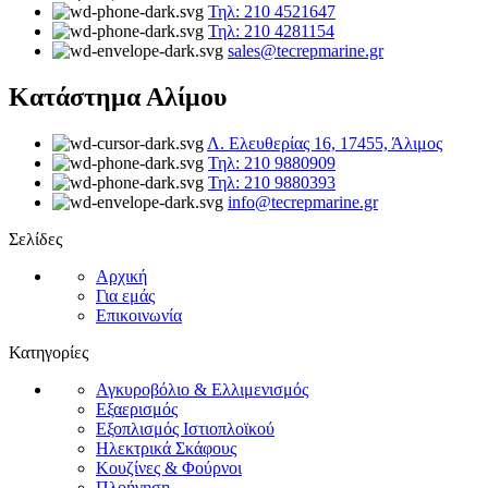
Τηλ: 210 4521647
Τηλ: 210 4281154
sales@tecrepmarine.gr
Κατάστημα Αλίμου
Λ. Ελευθερίας 16, 17455, Άλιμος
Τηλ: 210 9880909
Τηλ: 210 9880393
info@tecrepmarine.gr
Σελίδες
Αρχική
Για εμάς
Επικοινωνία
Κατηγορίες
Αγκυροβόλιο & Ελλιμενισμός
Εξαερισμός
Εξοπλισμός Ιστιοπλοϊκού
Ηλεκτρικά Σκάφους
Κουζίνες & Φούρνοι
Πλοήγηση