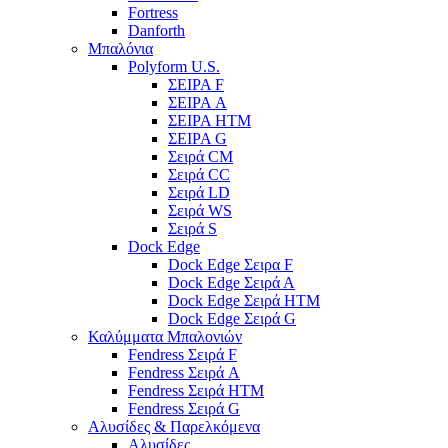
Fortress
Danforth
Μπαλόνια
Polyform U.S.
ΣΕΙΡΑ F
ΣΕΙΡΑ A
ΣΕΙΡΑ HTM
ΣΕΙΡΑ G
Σειρά CM
Σειρά CC
Σειρά LD
Σειρά WS
Σειρά S
Dock Edge
Dock Edge Σειρα F
Dock Edge Σειρά Α
Dock Edge Σειρά HTM
Dock Edge Σειρά G
Καλύμματα Μπαλονιών
Fendress Σειρά F
Fendress Σειρά A
Fendress Σειρά HTM
Fendress Σειρά G
Αλυσίδες & Παρελκόμενα
Αλυσίδες