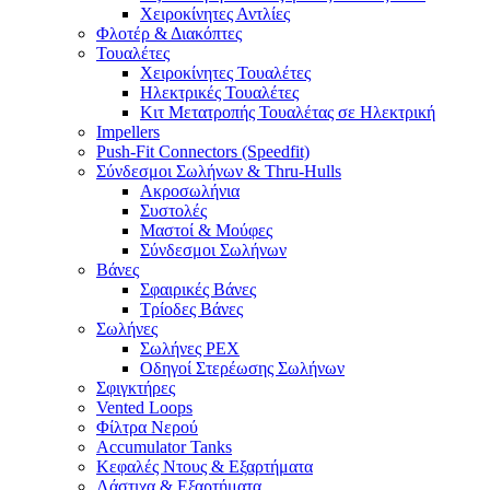
Χειροκίνητες Αντλίες
Φλοτέρ & Διακόπτες
Τουαλέτες
Χειροκίνητες Τουαλέτες
Ηλεκτρικές Τουαλέτες
Κιτ Μετατροπής Τουαλέτας σε Ηλεκτρική
Impellers
Push-Fit Connectors (Speedfit)
Σύνδεσμοι Σωλήνων & Thru-Hulls
Ακροσωλήνια
Συστολές
Μαστοί & Μούφες
Σύνδεσμοι Σωλήνων
Βάνες
Σφαιρικές Βάνες
Τρίοδες Βάνες
Σωλήνες
Σωλήνες PEX
Οδηγοί Στερέωσης Σωλήνων
Σφιγκτήρες
Vented Loops
Φίλτρα Νερού
Accumulator Tanks
Κεφαλές Ντους & Εξαρτήματα
Λάστιχα & Εξαρτήματα