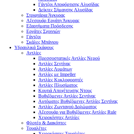
Γάντζοι Αποφόρτισης Αλυσίδας
Δείκτες Σήμανσης Αλυσίδας
Στριφτάρια Άγκυρας
Αξεσουάρ Εργάτη Άγκυρας
Εξαρτήματα Πρόσδεσης
Εργάτες Σχοινιών
Γάντζοι
Σκάλες Μπάνιου
Υδραυλικά Σκάφους
Αντλίες
Πρεσσοστατικές Αντλίες Νερού
Αντλίες Σεντίνας
Αντλίες Λυμάτων
Αντλίες με Impeller
Αντλίες Κυκλοφορητές
Αντλίες Πλυσίματος
Κουτιά Αποχέτευσης Ντους
Βυθιζόμενες Αντλίες Σεντίνας
Αυτόματες Βυθιζόμενες Αντλίες Σεντίνας
Αντλίες Ζωντανού Δολώματος
Αξεσουάρ για Βυθιζόμενες Αντλίες Rule
Χειροκίνητες Αντλίες
Φλοτέρ & Διακόπτες
Τουαλέτες
Χειροκίνητες Τουαλέτες