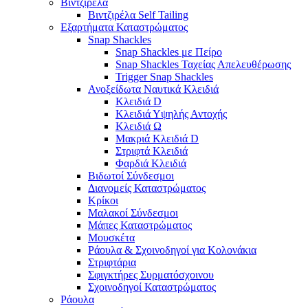
Βιντζιρέλα
Βιντζιρέλα Self Tailing
Εξαρτήματα Καταστρώματος
Snap Shackles
Snap Shackles με Πείρο
Snap Shackles Ταχείας Απελευθέρωσης
Trigger Snap Shackles
Ανοξείδωτα Ναυτικά Κλειδιά
Κλειδιά D
Κλειδιά Υψηλής Αντοχής
Κλειδιά Ω
Μακριά Κλειδιά D
Στριφτά Κλειδιά
Φαρδιά Κλειδιά
Βιδωτοί Σύνδεσμοι
Διανομείς Καταστρώματος
Κρίκοι
Μαλακοί Σύνδεσμοι
Μάπες Καταστρώματος
Μουσκέτα
Ράουλα & Σχοινοδηγοί για Κολονάκια
Στριφτάρια
Σφιγκτήρες Συρματόσχοινου
Σχοινοδηγοί Καταστρώματος
Ράουλα