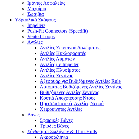
Ιμάντες Ασφαλείας
Μαχαίρια
Σωσίβια
Υδραυλικά Σκάφους
Impellers
Push-Fit Connectors (Speedfit)
Vented Loops
Αντλίες
Αντλίες Ζωντανού Δολώματος
Αντλίες Κυκλοφορητές
Αντλίες Λυμάτων
Αντλίες με Impeller
Αντλίες Πλυσίματος
Αντλίες Σεντίνας
Αξεσουάρ για Βυθιζόμενες Αντλίες Rule
Αυτόματες Βυθιζόμενες Αντλίες Σεντίνας
Βυθιζόμενες Αντλίες Σεντίνας
Κουτιά Αποχέτευσης Ντους
Πρεσσοστατικές Αντλίες Νερού
Χειροκίνητες Αντλίες
Βάνες
Σφαιρικές Βάνες
Τρίοδες Βάνες
Σύνδεσμοι Σωλήνων & Thru-Hulls
Ακροσωλήνια