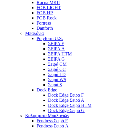
Rocna MKII
FOB LIGHT
FOB HP
FOB Rock
Fortress
Danforth
Μπαλόνια
Polyform U.S.
ΣΕΙΡΑ F
ΣΕΙΡΑ A
ΣΕΙΡΑ HTM
ΣΕΙΡΑ G
Σειρά CM
Σειρά CC
Σειρά LD
Σειρά WS
Σειρά S
Dock Edge
Dock Edge Σειρα F
Dock Edge Σειρά Α
Dock Edge Σειρά HTM
Dock Edge Σειρά G
Καλύμματα Μπαλονιών
Fendress Σειρά F
Fendress Σειρά A