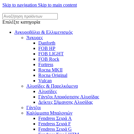
Skip to navigation
Skip to main content
Επιλέξτε κατηγορία
Αγκυροβόλιο & Ελλιμενισμός
Άγκυρες
Danforth
FOB HP
FOB LIGHT
FOB Rock
Fortress
Rocna MKII
Rocna Original
Vulcan
Αλυσίδες & Παρελκόμενα
Αλυσίδες
Γάντζοι Αποφόρτισης Αλυσίδας
Δείκτες Σήμανσης Αλυσίδας
Γάντζοι
Καλύμματα Μπαλονιών
Fendress Σειρά A
Fendress Σειρά F
Fendress Σειρά G