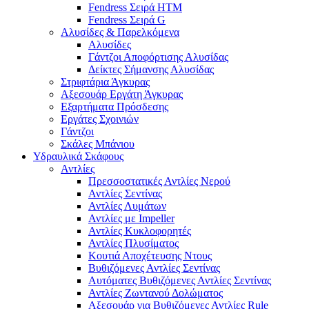
Fendress Σειρά HTM
Fendress Σειρά G
Αλυσίδες & Παρελκόμενα
Αλυσίδες
Γάντζοι Αποφόρτισης Αλυσίδας
Δείκτες Σήμανσης Αλυσίδας
Στριφτάρια Άγκυρας
Αξεσουάρ Εργάτη Άγκυρας
Εξαρτήματα Πρόσδεσης
Εργάτες Σχοινιών
Γάντζοι
Σκάλες Μπάνιου
Υδραυλικά Σκάφους
Αντλίες
Πρεσσοστατικές Αντλίες Νερού
Αντλίες Σεντίνας
Αντλίες Λυμάτων
Αντλίες με Impeller
Αντλίες Κυκλοφορητές
Αντλίες Πλυσίματος
Κουτιά Αποχέτευσης Ντους
Βυθιζόμενες Αντλίες Σεντίνας
Αυτόματες Βυθιζόμενες Αντλίες Σεντίνας
Αντλίες Ζωντανού Δολώματος
Αξεσουάρ για Βυθιζόμενες Αντλίες Rule