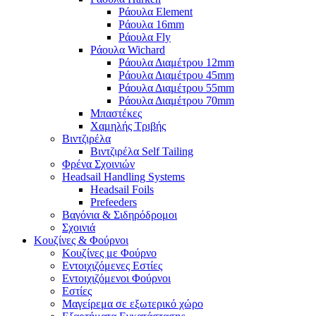
Ράουλα Element
Ράουλα 16mm
Ράουλα Fly
Ράουλα Wichard
Ράουλα Διαμέτρου 12mm
Ράουλα Διαμέτρου 45mm
Ράουλα Διαμέτρου 55mm
Ράουλα Διαμέτρου 70mm
Μπαστέκες
Χαμηλής Τριβής
Βιντζιρέλα
Βιντζιρέλα Self Tailing
Φρένα Σχοινιών
Headsail Handling Systems
Headsail Foils
Prefeeders
Βαγόνια & Σιδηρόδρομοι
Σχοινιά
Κουζίνες & Φούρνοι
Κουζίνες με Φούρνο
Εντοιχιζόμενες Εστίες
Εντοιχιζόμενοι Φούρνοι
Εστίες
Μαγείρεμα σε εξωτερικό χώρο