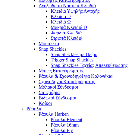
Διανομείς Καταστρώματος
Ανοξείδωτα Ναυτικά Κλειδιά
Κλειδιά Υψηλής Αντοχής
Κλειδιά D
Κλειδιά Ω
Μακριά Κλειδιά D
Φαρδιά Κλειδιά
Στριφτά Κλειδιά
Μουσκέτα
Snap Shackles
Snap Shackles με Πείρο
Trigger Snap Shackles
Snap Shackles Ταχείας Απελευθέρωσης
Μάπες Καταστρώματος
Ράουλα & Σχοινοδηγοί για Κολονάκια
Σχοινοδηγοί Καταστρώματος
Μαλακοί Σύνδεσμοι
Στριφτάρια
Βιδωτοί Σύνδεσμοι
Κρίκοι
Ράουλα
Ράουλα Harken
Ράουλα Element
Ράουλα 16mm
Ράουλα Fly