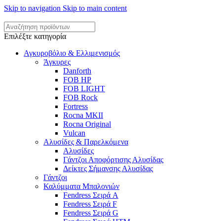
Skip to navigation
Skip to main content
Επιλέξτε κατηγορία
Αγκυροβόλιο & Ελλιμενισμός
Άγκυρες
Danforth
FOB HP
FOB LIGHT
FOB Rock
Fortress
Rocna MKII
Rocna Original
Vulcan
Αλυσίδες & Παρελκόμενα
Αλυσίδες
Γάντζοι Αποφόρτισης Αλυσίδας
Δείκτες Σήμανσης Αλυσίδας
Γάντζοι
Καλύμματα Μπαλονιών
Fendress Σειρά A
Fendress Σειρά F
Fendress Σειρά G