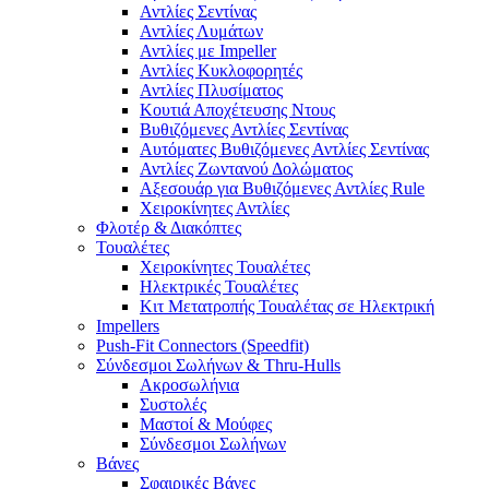
Αντλίες Σεντίνας
Αντλίες Λυμάτων
Αντλίες με Impeller
Αντλίες Κυκλοφορητές
Αντλίες Πλυσίματος
Κουτιά Αποχέτευσης Ντους
Βυθιζόμενες Αντλίες Σεντίνας
Αυτόματες Βυθιζόμενες Αντλίες Σεντίνας
Αντλίες Ζωντανού Δολώματος
Αξεσουάρ για Βυθιζόμενες Αντλίες Rule
Χειροκίνητες Αντλίες
Φλοτέρ & Διακόπτες
Τουαλέτες
Χειροκίνητες Τουαλέτες
Ηλεκτρικές Τουαλέτες
Κιτ Μετατροπής Τουαλέτας σε Ηλεκτρική
Impellers
Push-Fit Connectors (Speedfit)
Σύνδεσμοι Σωλήνων & Thru-Hulls
Ακροσωλήνια
Συστολές
Μαστοί & Μούφες
Σύνδεσμοι Σωλήνων
Βάνες
Σφαιρικές Βάνες