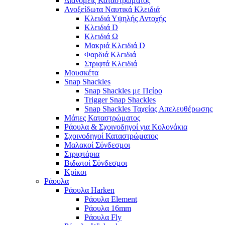
Διανομείς Καταστρώματος
Ανοξείδωτα Ναυτικά Κλειδιά
Κλειδιά Υψηλής Αντοχής
Κλειδιά D
Κλειδιά Ω
Μακριά Κλειδιά D
Φαρδιά Κλειδιά
Στριφτά Κλειδιά
Μουσκέτα
Snap Shackles
Snap Shackles με Πείρο
Trigger Snap Shackles
Snap Shackles Ταχείας Απελευθέρωσης
Μάπες Καταστρώματος
Ράουλα & Σχοινοδηγοί για Κολονάκια
Σχοινοδηγοί Καταστρώματος
Μαλακοί Σύνδεσμοι
Στριφτάρια
Βιδωτοί Σύνδεσμοι
Κρίκοι
Ράουλα
Ράουλα Harken
Ράουλα Element
Ράουλα 16mm
Ράουλα Fly