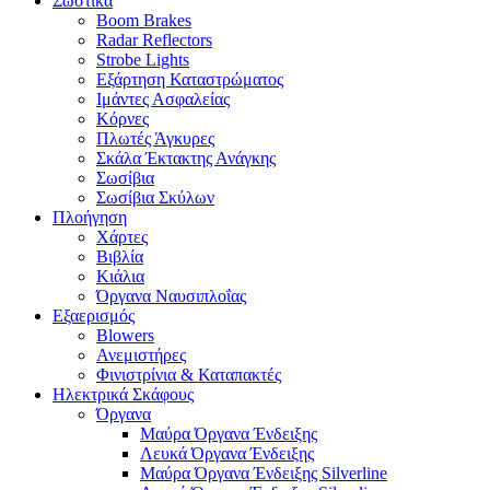
Σωστικά
Boom Brakes
Radar Reflectors
Strobe Lights
Εξάρτηση Καταστρώματος
Ιμάντες Ασφαλείας
Κόρνες
Πλωτές Άγκυρες
Σκάλα Έκτακτης Ανάγκης
Σωσίβια
Σωσίβια Σκύλων
Πλοήγηση
Χάρτες
Βιβλία
Κιάλια
Όργανα Ναυσιπλοΐας
Εξαερισμός
Blowers
Ανεμιστήρες
Φινιστρίνια & Καταπακτές
Ηλεκτρικά Σκάφους
Όργανα
Μαύρα Όργανα Ένδειξης
Λευκά Όργανα Ένδειξης
Μαύρα Όργανα Ένδειξης Silverline