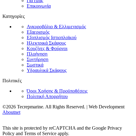
Για εμάς
Επικοινωνία
Κατηγορίες
Αγκυροβόλιο & Ελλιμενισμός
Εξαερισμός
Εξοπλισμός Ιστιοπλοϊκού
Ηλεκτρικά Σκάφους
Κουζίνες & Φούρνοι
Πλοήγηση
Συντήρηση
Σωστικά
Υδραυλικά Σκάφους
Πολιτικές
Όροι Χρήσης & Προϋποθέσεις
Πολιτική Απορρήτου
©2026 Tecrepmarine. All Rights Reserved. | Web Development
Aboutnet
This site is protected by reCAPTCHA and the Google Privacy
Policy and Terms of Service apply.