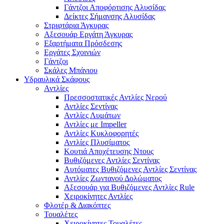
Γάντζοι Αποφόρτισης Αλυσίδας
Δείκτες Σήμανσης Αλυσίδας
Στριφτάρια Άγκυρας
Αξεσουάρ Εργάτη Άγκυρας
Εξαρτήματα Πρόσδεσης
Εργάτες Σχοινιών
Γάντζοι
Σκάλες Μπάνιου
Υδραυλικά Σκάφους
Αντλίες
Πρεσσοστατικές Αντλίες Νερού
Αντλίες Σεντίνας
Αντλίες Λυμάτων
Αντλίες με Impeller
Αντλίες Κυκλοφορητές
Αντλίες Πλυσίματος
Κουτιά Αποχέτευσης Ντους
Βυθιζόμενες Αντλίες Σεντίνας
Αυτόματες Βυθιζόμενες Αντλίες Σεντίνας
Αντλίες Ζωντανού Δολώματος
Αξεσουάρ για Βυθιζόμενες Αντλίες Rule
Χειροκίνητες Αντλίες
Φλοτέρ & Διακόπτες
Τουαλέτες
Χειροκίνητες Τουαλέτες