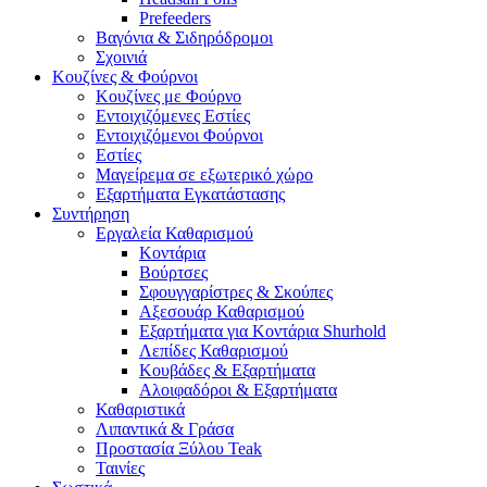
Prefeeders
Βαγόνια & Σιδηρόδρομοι
Σχοινιά
Κουζίνες & Φούρνοι
Κουζίνες με Φούρνο
Εντοιχιζόμενες Εστίες
Εντοιχιζόμενοι Φούρνοι
Εστίες
Μαγείρεμα σε εξωτερικό χώρο
Εξαρτήματα Εγκατάστασης
Συντήρηση
Εργαλεία Καθαρισμού
Κοντάρια
Βούρτσες
Σφουγγαρίστρες & Σκούπες
Αξεσουάρ Καθαρισμού
Εξαρτήματα για Κοντάρια Shurhold
Λεπίδες Καθαρισμού
Κουβάδες & Εξαρτήματα
Αλοιφαδόροι & Εξαρτήματα
Καθαριστικά
Λιπαντικά & Γράσα
Προστασία Ξύλου Teak
Ταινίες