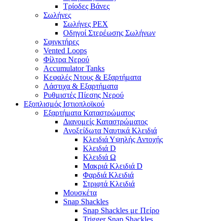
Τρίοδες Βάνες
Σωλήνες
Σωλήνες PEX
Οδηγοί Στερέωσης Σωλήνων
Σφιγκτήρες
Vented Loops
Φίλτρα Νερού
Accumulator Tanks
Κεφαλές Ντους & Εξαρτήματα
Λάστιχα & Εξαρτήματα
Ρυθμιστές Πίεσης Νερού
Εξοπλισμός Ιστιοπλοϊκού
Εξαρτήματα Καταστρώματος
Διανομείς Καταστρώματος
Ανοξείδωτα Ναυτικά Κλειδιά
Κλειδιά Υψηλής Αντοχής
Κλειδιά D
Κλειδιά Ω
Μακριά Κλειδιά D
Φαρδιά Κλειδιά
Στριφτά Κλειδιά
Μουσκέτα
Snap Shackles
Snap Shackles με Πείρο
Trigger Snap Shackles