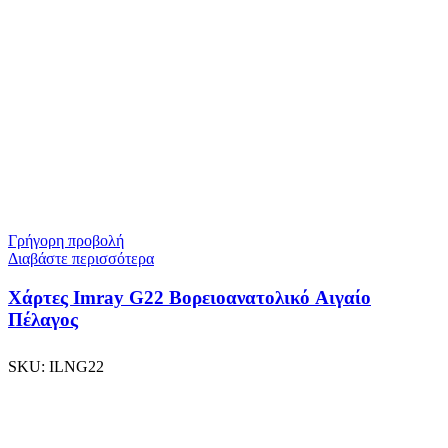
Γρήγορη προβολή
Διαβάστε περισσότερα
Χάρτες Imray G22 Βορειοανατολικό Αιγαίο
Πέλαγος
SKU:
ILNG22