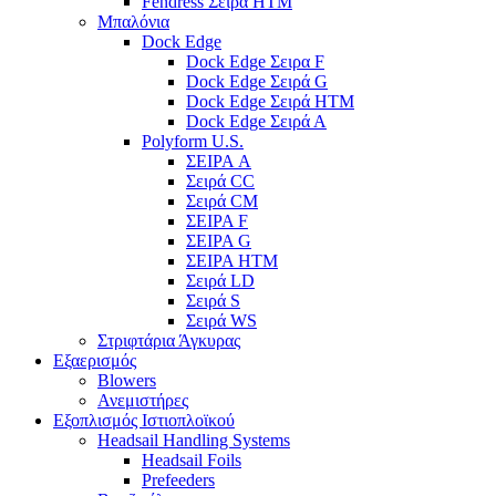
Fendress Σειρά HTM
Μπαλόνια
Dock Edge
Dock Edge Σειρα F
Dock Edge Σειρά G
Dock Edge Σειρά HTM
Dock Edge Σειρά Α
Polyform U.S.
ΣΕΙΡΑ A
Σειρά CC
Σειρά CM
ΣΕΙΡΑ F
ΣΕΙΡΑ G
ΣΕΙΡΑ HTM
Σειρά LD
Σειρά S
Σειρά WS
Στριφτάρια Άγκυρας
Εξαερισμός
Blowers
Ανεμιστήρες
Εξοπλισμός Ιστιοπλοϊκού
Headsail Handling Systems
Headsail Foils
Prefeeders