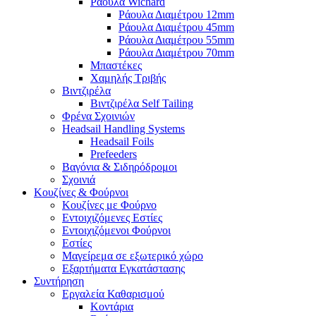
Ράουλα Wichard
Ράουλα Διαμέτρου 12mm
Ράουλα Διαμέτρου 45mm
Ράουλα Διαμέτρου 55mm
Ράουλα Διαμέτρου 70mm
Μπαστέκες
Χαμηλής Τριβής
Βιντζιρέλα
Βιντζιρέλα Self Tailing
Φρένα Σχοινιών
Headsail Handling Systems
Headsail Foils
Prefeeders
Βαγόνια & Σιδηρόδρομοι
Σχοινιά
Κουζίνες & Φούρνοι
Κουζίνες με Φούρνο
Εντοιχιζόμενες Εστίες
Εντοιχιζόμενοι Φούρνοι
Εστίες
Μαγείρεμα σε εξωτερικό χώρο
Εξαρτήματα Εγκατάστασης
Συντήρηση
Εργαλεία Καθαρισμού
Κοντάρια