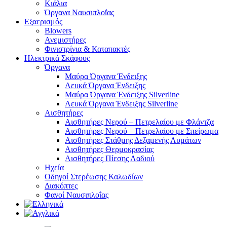
Κιάλια
Όργανα Ναυσιπλοΐας
Εξαερισμός
Blowers
Ανεμιστήρες
Φινιστρίνια & Καταπακτές
Ηλεκτρικά Σκάφους
Όργανα
Μαύρα Όργανα Ένδειξης
Λευκά Όργανα Ένδειξης
Μαύρα Όργανα Ένδειξης Silverline
Λευκά Όργανα Ένδειξης Silverline
Αισθητήρες
Αισθητήρες Νερού – Πετρελαίου με Φλάντζα
Αισθητήρες Νερού – Πετρελαίου με Σπείρωμα
Αισθητήρες Στάθμης Δεξαμενής Λυμάτων
Αισθητήρες Θερμοκρασίας
Αισθητήρες Πίεσης Λαδιού
Ηχεία
Οδηγοί Στερέωσης Καλωδίων
Διακόπτες
Φανοί Ναυσιπλοΐας