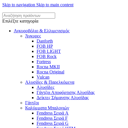
Skip to navigation
Skip to main content
Επιλέξτε κατηγορία
Αγκυροβόλιο & Ελλιμενισμός
Άγκυρες
Danforth
FOB HP
FOB LIGHT
FOB Rock
Fortress
Rocna MKII
Rocna Original
Vulcan
Αλυσίδες & Παρελκόμενα
Αλυσίδες
Γάντζοι Αποφόρτισης Αλυσίδας
Δείκτες Σήμανσης Αλυσίδας
Γάντζοι
Καλύμματα Μπαλονιών
Fendress Σειρά A
Fendress Σειρά F
Fendress Σειρά G