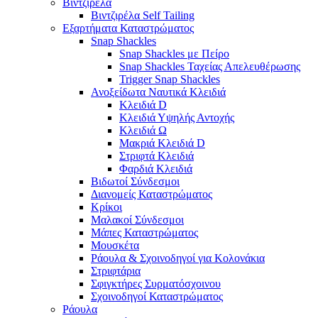
Βιντζιρέλα
Βιντζιρέλα Self Tailing
Εξαρτήματα Καταστρώματος
Snap Shackles
Snap Shackles με Πείρο
Snap Shackles Ταχείας Απελευθέρωσης
Trigger Snap Shackles
Ανοξείδωτα Ναυτικά Κλειδιά
Κλειδιά D
Κλειδιά Υψηλής Αντοχής
Κλειδιά Ω
Μακριά Κλειδιά D
Στριφτά Κλειδιά
Φαρδιά Κλειδιά
Βιδωτοί Σύνδεσμοι
Διανομείς Καταστρώματος
Κρίκοι
Μαλακοί Σύνδεσμοι
Μάπες Καταστρώματος
Μουσκέτα
Ράουλα & Σχοινοδηγοί για Κολονάκια
Στριφτάρια
Σφιγκτήρες Συρματόσχοινου
Σχοινοδηγοί Καταστρώματος
Ράουλα