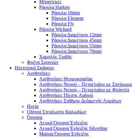
Μπαστέκες
Ράουλα Harken
Ράουλα 16mm
Ράουλα Element
Ράουλα Fly
Ράουλα Wichard
Ράουλα Διαμέτρου 12mm
Ράουλα Διαμέτρου 45mm
Ράουλα Διαμέτρου 55mm
Ράουλα Διαμέτρου 70mm
Χαμηλής Τριβής
Φρένα Σχοινιών
Ηλεκτρικά Σκάφους
Αισθητήρες
Αισθητήρες Θερμοκρασίας
Αισθητήρες Νερού – Πετρελαίου με Σπείρωμα
Αισθητήρες Νερού – Πετρελαίου με Φλάντζα
Αισθητήρες Πίεσης Λαδιού
Αισθητήρες Στάθμης Δεξαμενής Λυμάτων
Ηχεία
Οδηγοί Στερέωσης Καλωδίων
Όργανα
Λευκά Όργανα Ένδειξης
Λευκά Όργανα Ένδειξης Silverline
Μαύρα Όργανα Ένδειξης