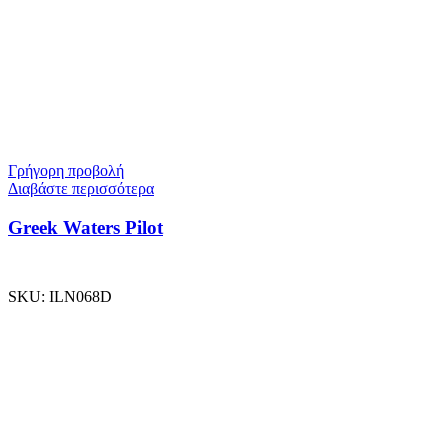
Γρήγορη προβολή
Διαβάστε περισσότερα
Greek Waters Pilot
SKU:
ILN068D