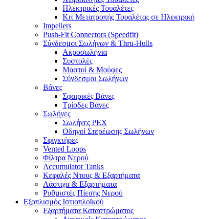
Ηλεκτρικές Τουαλέτες
Κιτ Μετατροπής Τουαλέτας σε Ηλεκτρική
Impellers
Push-Fit Connectors (Speedfit)
Σύνδεσμοι Σωλήνων & Thru-Hulls
Ακροσωλήνια
Συστολές
Μαστοί & Μούφες
Σύνδεσμοι Σωλήνων
Βάνες
Σφαιρικές Βάνες
Τρίοδες Βάνες
Σωλήνες
Σωλήνες PEX
Οδηγοί Στερέωσης Σωλήνων
Σφιγκτήρες
Vented Loops
Φίλτρα Νερού
Accumulator Tanks
Κεφαλές Ντους & Εξαρτήματα
Λάστιχα & Εξαρτήματα
Ρυθμιστές Πίεσης Νερού
Εξοπλισμός Ιστιοπλοϊκού
Εξαρτήματα Καταστρώματος