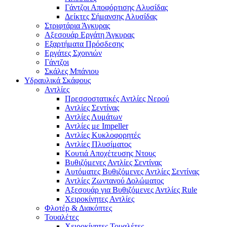
Γάντζοι Αποφόρτισης Αλυσίδας
Δείκτες Σήμανσης Αλυσίδας
Στριφτάρια Άγκυρας
Αξεσουάρ Εργάτη Άγκυρας
Εξαρτήματα Πρόσδεσης
Εργάτες Σχοινιών
Γάντζοι
Σκάλες Μπάνιου
Υδραυλικά Σκάφους
Αντλίες
Πρεσσοστατικές Αντλίες Νερού
Αντλίες Σεντίνας
Αντλίες Λυμάτων
Αντλίες με Impeller
Αντλίες Κυκλοφορητές
Αντλίες Πλυσίματος
Κουτιά Αποχέτευσης Ντους
Βυθιζόμενες Αντλίες Σεντίνας
Αυτόματες Βυθιζόμενες Αντλίες Σεντίνας
Αντλίες Ζωντανού Δολώματος
Αξεσουάρ για Βυθιζόμενες Αντλίες Rule
Χειροκίνητες Αντλίες
Φλοτέρ & Διακόπτες
Τουαλέτες
Χειροκίνητες Τουαλέτες