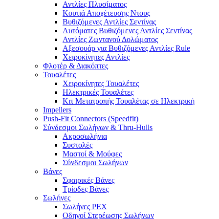
Αντλίες Πλυσίματος
Κουτιά Αποχέτευσης Ντους
Βυθιζόμενες Αντλίες Σεντίνας
Αυτόματες Βυθιζόμενες Αντλίες Σεντίνας
Αντλίες Ζωντανού Δολώματος
Αξεσουάρ για Βυθιζόμενες Αντλίες Rule
Χειροκίνητες Αντλίες
Φλοτέρ & Διακόπτες
Τουαλέτες
Χειροκίνητες Τουαλέτες
Ηλεκτρικές Τουαλέτες
Κιτ Μετατροπής Τουαλέτας σε Ηλεκτρική
Impellers
Push-Fit Connectors (Speedfit)
Σύνδεσμοι Σωλήνων & Thru-Hulls
Ακροσωλήνια
Συστολές
Μαστοί & Μούφες
Σύνδεσμοι Σωλήνων
Βάνες
Σφαιρικές Βάνες
Τρίοδες Βάνες
Σωλήνες
Σωλήνες PEX
Οδηγοί Στερέωσης Σωλήνων