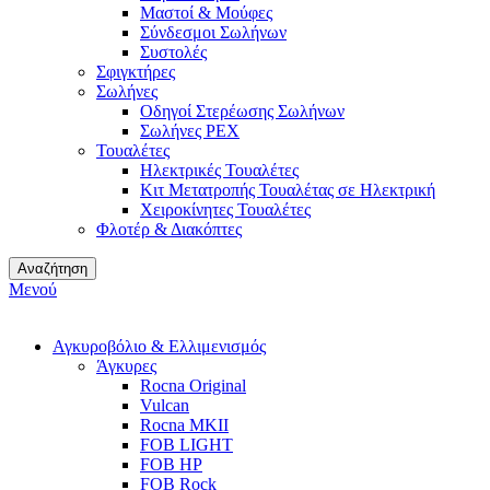
Μαστοί & Μούφες
Σύνδεσμοι Σωλήνων
Συστολές
Σφιγκτήρες
Σωλήνες
Οδηγοί Στερέωσης Σωλήνων
Σωλήνες PEX
Τουαλέτες
Ηλεκτρικές Τουαλέτες
Κιτ Μετατροπής Τουαλέτας σε Ηλεκτρική
Χειροκίνητες Τουαλέτες
Φλοτέρ & Διακόπτες
Αναζήτηση
Μενού
Αγκυροβόλιο & Ελλιμενισμός
Άγκυρες
Rocna Original
Vulcan
Rocna MKII
FOB LIGHT
FOB HP
FOB Rock