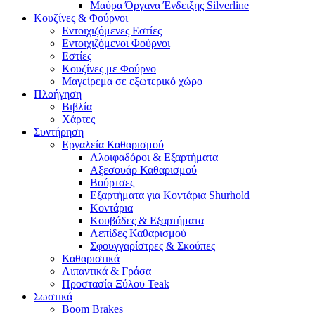
Μαύρα Όργανα Ένδειξης Silverline
Κουζίνες & Φούρνοι
Εντοιχιζόμενες Εστίες
Εντοιχιζόμενοι Φούρνοι
Εστίες
Κουζίνες με Φούρνο
Μαγείρεμα σε εξωτερικό χώρο
Πλοήγηση
Βιβλία
Χάρτες
Συντήρηση
Εργαλεία Καθαρισμού
Αλοιφαδόροι & Εξαρτήματα
Αξεσουάρ Καθαρισμού
Βούρτσες
Εξαρτήματα για Κοντάρια Shurhold
Κοντάρια
Κουβάδες & Εξαρτήματα
Λεπίδες Καθαρισμού
Σφουγγαρίστρες & Σκούπες
Καθαριστικά
Λιπαντικά & Γράσα
Προστασία Ξύλου Teak
Σωστικά
Boom Brakes