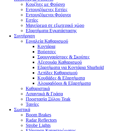
Κουζίνες με Φούρνο
Εντοιχιζόμενες Εστίες
Εντοιχιζόμενοι Φούρνοι
Εστίες
Μαγείρεμα σε εξωτερικό χώρο
Εξαρτήματα Εγκατάστασης
Συντήρηση
Εργαλεία Καθαρισμού
Κοντάρια
Βούρτσες
Σφουγγαρίστρες & Σκούπες
Αξεσουάρ Καθαρισμού
Εξαρτήματα για Κοντάρια Shurhold
Λεπίδες Καθαρισμού
Κουβάδες & Εξαρτήματα
Αλοιφαδόροι & Εξαρτήματα
Καθαριστικά
Λιπαντικά & Γράσα
Προστασία Ξύλου Teak
Ταινίες
Σωστικά
Boom Brakes
Radar Reflectors
Strobe Lights
Εξάρτηση Καταστρώματος