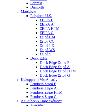
Fortress
Danforth
Μπαλόνια
Polyform U.S.
ΣΕΙΡΑ F
ΣΕΙΡΑ A
ΣΕΙΡΑ HTM
ΣΕΙΡΑ G
Σειρά CM
Σειρά CC
Σειρά LD
Σειρά WS
Σειρά S
Dock Edge
Dock Edge Σειρα F
Dock Edge Σειρά Α
Dock Edge Σειρά HTM
Dock Edge Σειρά G
Καλύμματα Μπαλονιών
Fendress Σειρά F
Fendress Σειρά A
Fendress Σειρά HTM
Fendress Σειρά G
Αλυσίδες & Παρελκόμενα
Αλυσίδες