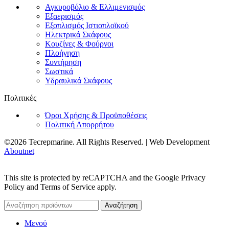
Αγκυροβόλιο & Ελλιμενισμός
Εξαερισμός
Εξοπλισμός Ιστιοπλοϊκού
Ηλεκτρικά Σκάφους
Κουζίνες & Φούρνοι
Πλοήγηση
Συντήρηση
Σωστικά
Υδραυλικά Σκάφους
Πολιτικές
Όροι Χρήσης & Προϋποθέσεις
Πολιτική Απορρήτου
©2026 Tecrepmarine. All Rights Reserved. | Web Development
Aboutnet
This site is protected by reCAPTCHA and the Google Privacy
Policy and Terms of Service apply.
Αναζήτηση
Μενού