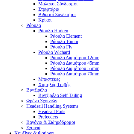
Μαλακοί Σύνδεσμοι
Στριφτάρια
Βιδωτοί Σύνδεσμοι
Κρίκοι
Ράουλα
Ράουλα Harken
Ράουλα Element
Ράουλα 16mm
Ράουλα Fly
Ράουλα Wichard
Ράουλα Διαμέτρου 12mm
Ράουλα Διαμέτρου 45mm
Ράουλα Διαμέτρου 55mm
Ράουλα Διαμέτρου 70mm
Μπαστέκες
Χαμηλής Τριβής
Βιντζιρέλα
Βιντζιρέλα Self Tailing
Φρένα Σχοινιών
Headsail Handling Systems
Headsail Foils
Prefeeders
Βαγόνια & Σιδηρόδρομοι
Σχοινιά
Κουζίνες & Φούρνοι