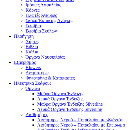
Ιμάντες Ασφαλείας
Κόρνες
Πλωτές Άγκυρες
Σκάλα Έκτακτης Ανάγκης
Σωσίβια
Σωσίβια Σκύλων
Πλοήγηση
Χάρτες
Βιβλία
Κιάλια
Όργανα Ναυσιπλοΐας
Εξαερισμός
Blowers
Ανεμιστήρες
Φινιστρίνια & Καταπακτές
Ηλεκτρικά Σκάφους
Όργανα
Μαύρα Όργανα Ένδειξης
Λευκά Όργανα Ένδειξης
Μαύρα Όργανα Ένδειξης Silverline
Λευκά Όργανα Ένδειξης Silverline
Αισθητήρες
Αισθητήρες Νερού – Πετρελαίου με Φλάντζα
Αισθητήρες Νερού – Πετρελαίου με Σπείρωμα