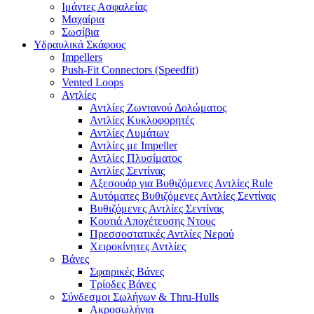
Ιμάντες Ασφαλείας
Μαχαίρια
Σωσίβια
Υδραυλικά Σκάφους
Impellers
Push-Fit Connectors (Speedfit)
Vented Loops
Αντλίες
Αντλίες Ζωντανού Δολώματος
Αντλίες Κυκλοφορητές
Αντλίες Λυμάτων
Αντλίες με Impeller
Αντλίες Πλυσίματος
Αντλίες Σεντίνας
Αξεσουάρ για Βυθιζόμενες Αντλίες Rule
Αυτόματες Βυθιζόμενες Αντλίες Σεντίνας
Βυθιζόμενες Αντλίες Σεντίνας
Κουτιά Αποχέτευσης Ντους
Πρεσσοστατικές Αντλίες Νερού
Χειροκίνητες Αντλίες
Βάνες
Σφαιρικές Βάνες
Τρίοδες Βάνες
Σύνδεσμοι Σωλήνων & Thru-Hulls
Ακροσωλήνια