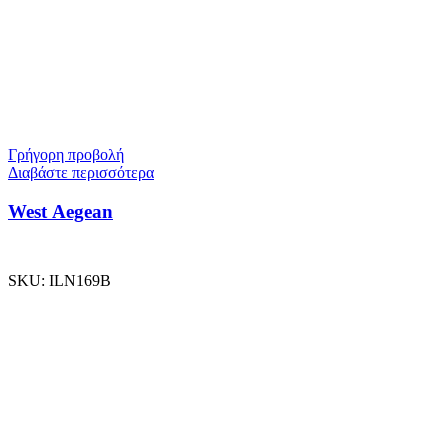
Γρήγορη προβολή
Διαβάστε περισσότερα
West Aegean
SKU:
ILN169B