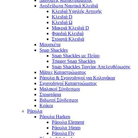
Διανομείς Καταστρώματος
Ανοξείδωτα Ναυτικά Κλειδιά
Κλειδιά Υψηλής Αντοχής
Κλειδιά D
Κλειδιά Ω
Μακριά Κλειδιά D
Φαρδιά Κλειδιά
Στριφτά Κλειδιά
Μουσκέτα
Snap Shackles
Snap Shackles με Πείρο
Trigger Snap Shackles
Snap Shackles Ταχείας Απελευθέρωσης
Μάπες Καταστρώματος
Ράουλα & Σχοινοδηγοί για Κολονάκια
Σχοινοδηγοί Καταστρώματος
Μαλακοί Σύνδεσμοι
Στριφτάρια
Βιδωτοί Σύνδεσμοι
Κρίκοι
Ράουλα
Ράουλα Harken
Ράουλα Element
Ράουλα 16mm
Ράουλα Fly