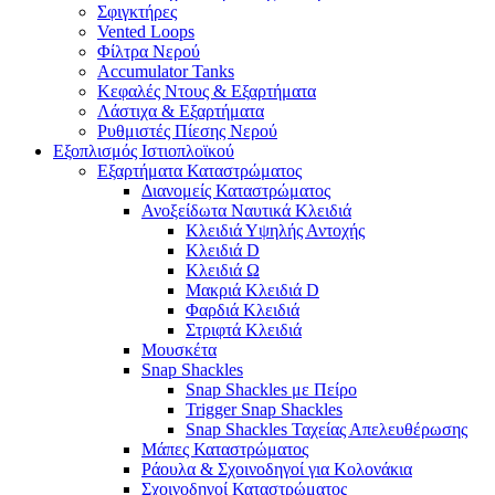
Σφιγκτήρες
Vented Loops
Φίλτρα Νερού
Accumulator Tanks
Κεφαλές Ντους & Εξαρτήματα
Λάστιχα & Εξαρτήματα
Ρυθμιστές Πίεσης Νερού
Εξοπλισμός Ιστιοπλοϊκού
Εξαρτήματα Καταστρώματος
Διανομείς Καταστρώματος
Ανοξείδωτα Ναυτικά Κλειδιά
Κλειδιά Υψηλής Αντοχής
Κλειδιά D
Κλειδιά Ω
Μακριά Κλειδιά D
Φαρδιά Κλειδιά
Στριφτά Κλειδιά
Μουσκέτα
Snap Shackles
Snap Shackles με Πείρο
Trigger Snap Shackles
Snap Shackles Ταχείας Απελευθέρωσης
Μάπες Καταστρώματος
Ράουλα & Σχοινοδηγοί για Κολονάκια
Σχοινοδηγοί Καταστρώματος