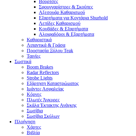
Βούρτσες
Σφουγγαρίστρες & Σκούπες
Αξεσουάρ Καθαρισμού
Εξαρτήματα για Κοντάρια Shurhold
Λεπίδες Καθαρισμού
Κουβάδες & Εξαρτήματα
Αλοιφαδόροι & Εξαρτήματα
Καθαριστικά
Λιπαντικά & Γράσα
Προστασία Ξύλου Teak
Ταινίες
Σωστικά
Boom Brakes
Radar Reflectors
Strobe Lights
Εξάρτηση Καταστρώματος
Ιμάντες Ασφαλείας
Κόρνες
Πλωτές Άγκυρες
Σκάλα Έκτακτης Ανάγκης
Σωσίβια
Σωσίβια Σκύλων
Πλοήγηση
Χάρτες
Βιβλία