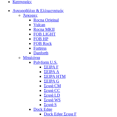
Κατηγορίες
Αγκυροβόλιο & Ελλιμενισμός
Άγκυρες
Rocna Original
Vulcan
Rocna MKII
FOB LIGHT
FOB HP
FOB Rock
Fortress
Danforth
Μπαλόνια
Polyform U.S.
ΣΕΙΡΑ F
ΣΕΙΡΑ A
ΣΕΙΡΑ HTM
ΣΕΙΡΑ G
Σειρά CM
Σειρά CC
Σειρά LD
Σειρά WS
Σειρά S
Dock Edge
Dock Edge Σειρα F