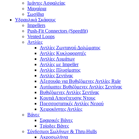
Ιμάντες Ασφαλείας
Μαχαίρια
Σωσίβια
Υδραυλικά Σκάφους
Impellers
Push-Fit Connectors (Speedfit)
Vented Loops
Αντλίες
Αντλίες Ζωντανού Δολώματος
Αντλίες Κυκλοφορητές
Αντλίες Λυμάτων
Αντλίες με Impeller
Αντλίες Πλυσίματος
Αντλίες Σεντίνας
Αξεσουάρ για Βυθιζόμενες Αντλίες Rule
Αυτόματες Βυθιζόμενες Αντλίες Σεντίνας
Βυθιζόμενες Αντλίες Σεντίνας
Κουτιά Αποχέτευσης Ντους
Πρεσσοστατικές Αντλίες Νερού
Χειροκίνητες Αντλίες
Βάνες
Σφαιρικές Βάνες
Τρίοδες Βάνες
Σύνδεσμοι Σωλήνων & Thru-Hulls
Ακροσωλήνια