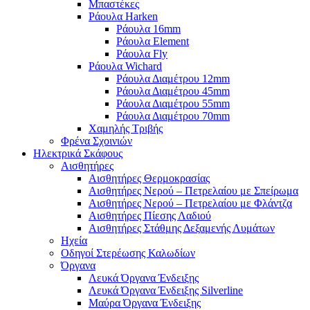
Μπαστέκες
Ράουλα Harken
Ράουλα 16mm
Ράουλα Element
Ράουλα Fly
Ράουλα Wichard
Ράουλα Διαμέτρου 12mm
Ράουλα Διαμέτρου 45mm
Ράουλα Διαμέτρου 55mm
Ράουλα Διαμέτρου 70mm
Χαμηλής Τριβής
Φρένα Σχοινιών
Ηλεκτρικά Σκάφους
Αισθητήρες
Αισθητήρες Θερμοκρασίας
Αισθητήρες Νερού – Πετρελαίου με Σπείρωμα
Αισθητήρες Νερού – Πετρελαίου με Φλάντζα
Αισθητήρες Πίεσης Λαδιού
Αισθητήρες Στάθμης Δεξαμενής Λυμάτων
Ηχεία
Οδηγοί Στερέωσης Καλωδίων
Όργανα
Λευκά Όργανα Ένδειξης
Λευκά Όργανα Ένδειξης Silverline
Μαύρα Όργανα Ένδειξης