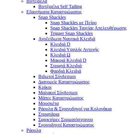
Βιντζιρέλα
Βιντζιρέλα Self Tailing
Εξαρτήματα Καταστρώματος
Snap Shackles
Snap Shackles με Πείρο
Snap Shackles Ταχείας Απελευθέρωσης
Trigger Snap Shackles
Ανοξείδωτα Ναυτικά Κλειδιά
Κλειδιά D
Κλειδιά Υψηλής Αντοχής
Κλειδιά Ω
Μακριά Κλειδιά D
Στριφτά Κλειδιά
Φαρδιά Κλειδιά
Βιδωτοί Σύνδεσμοι
Διανομείς Καταστρώματος
Κρίκοι
Μαλακοί Σύνδεσμοι
Μάπες Καταστρώματος
Μουσκέτα
Ράουλα & Σχοινοδηγοί για Κολονάκια
Στριφτάρια
Σφιγκτήρες Συρματόσχοινου
Σχοινοδηγοί Καταστρώματος
Ράουλα