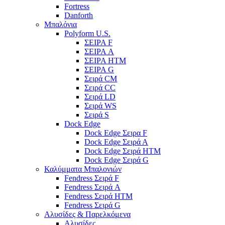
Fortress
Danforth
Μπαλόνια
Polyform U.S.
ΣΕΙΡΑ F
ΣΕΙΡΑ A
ΣΕΙΡΑ HTM
ΣΕΙΡΑ G
Σειρά CM
Σειρά CC
Σειρά LD
Σειρά WS
Σειρά S
Dock Edge
Dock Edge Σειρα F
Dock Edge Σειρά Α
Dock Edge Σειρά HTM
Dock Edge Σειρά G
Καλύμματα Μπαλονιών
Fendress Σειρά F
Fendress Σειρά A
Fendress Σειρά HTM
Fendress Σειρά G
Αλυσίδες & Παρελκόμενα
Αλυσίδες