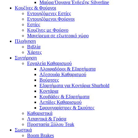
Μαύρα Όργανα Ένδειξης Silverline
Κουζίνες & Φούρνοι
Εντοιχιζόμενες Εστίες
Εντοιχιζόμενοι Φούρνοι
Εστίες
Κουζίνες με Φούρνο
Μαγείρεμα σε εξωτερικό χώρο
Πλοήγηση
Βιβλία
Χάρτες
Συντήρηση
Εργαλεία Καθαρισμού
Αλοιφαδόροι & Εξαρτήματα
Αξεσουάρ Καθαρισμού
Βούρτσες
Εξαρτήματα για Κοντάρια Shurhold
Κοντάρια
Κουβάδες & Εξαρτήματα
Λεπίδες Καθαρισμού
Σφουγγαρίστρες & Σκούπες
Καθαριστικά
Λιπαντικά & Γράσα
Προστασία Ξύλου Teak
Σωστικά
Boom Brakes