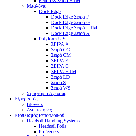
Fendress Σειρά HTM
Μπαλόνια
Dock Edge
Dock Edge Σειρα F
Dock Edge Σειρά G
Dock Edge Σειρά HTM
Dock Edge Σειρά Α
Polyform U.S.
ΣΕΙΡΑ A
Σειρά CC
Σειρά CM
ΣΕΙΡΑ F
ΣΕΙΡΑ G
ΣΕΙΡΑ HTM
Σειρά LD
Σειρά S
Σειρά WS
Στριφτάρια Άγκυρας
Εξαερισμός
Blowers
Ανεμιστήρες
Εξοπλισμός Ιστιοπλοϊκού
Headsail Handling Systems
Headsail Foils
Prefeeders