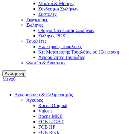
Μαστοί & Μούφες
Σύνδεσμοι Σωλήνων
Συστολές
Σφιγκτήρες
Σωλήνες
Οδηγοί Στερέωσης Σωλήνων
Σωλήνες PEX
Τουαλέτες
Ηλεκτρικές Τουαλέτες
Κιτ Μετατροπής Τουαλέτας σε Ηλεκτρική
Χειροκίνητες Τουαλέτες
Φλοτέρ & Διακόπτες
Αναζήτηση
Μενού
Αγκυροβόλιο & Ελλιμενισμός
Άγκυρες
Rocna Original
Vulcan
Rocna MKII
FOB LIGHT
FOB HP
FOB Rock