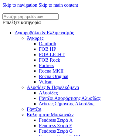
Skip to navigation
Skip to main content
Επιλέξτε κατηγορία
Αγκυροβόλιο & Ελλιμενισμός
Άγκυρες
Danforth
FOB HP
FOB LIGHT
FOB Rock
Fortress
Rocna MKII
Rocna Original
Vulcan
Αλυσίδες & Παρελκόμενα
Αλυσίδες
Γάντζοι Αποφόρτισης Αλυσίδας
Δείκτες Σήμανσης Αλυσίδας
Γάντζοι
Καλύμματα Μπαλονιών
Fendress Σειρά A
Fendress Σειρά F
Fendress Σειρά G