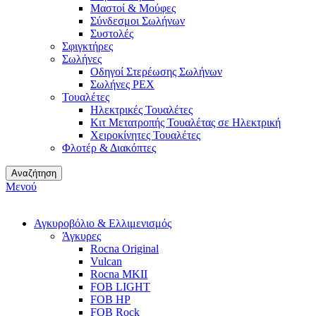
Μαστοί & Μούφες
Σύνδεσμοι Σωλήνων
Συστολές
Σφιγκτήρες
Σωλήνες
Οδηγοί Στερέωσης Σωλήνων
Σωλήνες PEX
Τουαλέτες
Ηλεκτρικές Τουαλέτες
Κιτ Μετατροπής Τουαλέτας σε Ηλεκτρική
Χειροκίνητες Τουαλέτες
Φλοτέρ & Διακόπτες
Αναζήτηση
Μενού
Αγκυροβόλιο & Ελλιμενισμός
Άγκυρες
Rocna Original
Vulcan
Rocna MKII
FOB LIGHT
FOB HP
FOB Rock