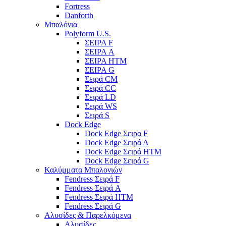
Fortress
Danforth
Μπαλόνια
Polyform U.S.
ΣΕΙΡΑ F
ΣΕΙΡΑ A
ΣΕΙΡΑ HTM
ΣΕΙΡΑ G
Σειρά CM
Σειρά CC
Σειρά LD
Σειρά WS
Σειρά S
Dock Edge
Dock Edge Σειρα F
Dock Edge Σειρά Α
Dock Edge Σειρά HTM
Dock Edge Σειρά G
Καλύμματα Μπαλονιών
Fendress Σειρά F
Fendress Σειρά A
Fendress Σειρά HTM
Fendress Σειρά G
Αλυσίδες & Παρελκόμενα
Αλυσίδες