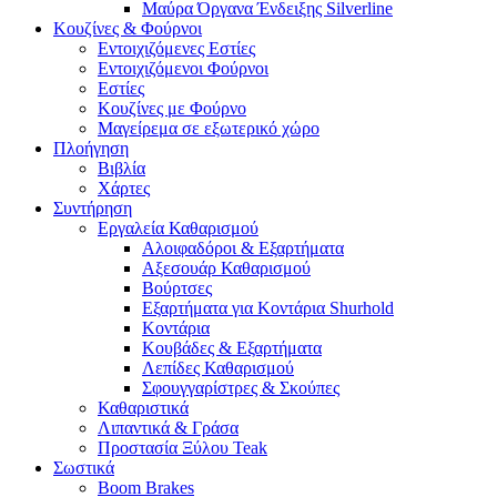
Μαύρα Όργανα Ένδειξης Silverline
Κουζίνες & Φούρνοι
Εντοιχιζόμενες Εστίες
Εντοιχιζόμενοι Φούρνοι
Εστίες
Κουζίνες με Φούρνο
Μαγείρεμα σε εξωτερικό χώρο
Πλοήγηση
Βιβλία
Χάρτες
Συντήρηση
Εργαλεία Καθαρισμού
Αλοιφαδόροι & Εξαρτήματα
Αξεσουάρ Καθαρισμού
Βούρτσες
Εξαρτήματα για Κοντάρια Shurhold
Κοντάρια
Κουβάδες & Εξαρτήματα
Λεπίδες Καθαρισμού
Σφουγγαρίστρες & Σκούπες
Καθαριστικά
Λιπαντικά & Γράσα
Προστασία Ξύλου Teak
Σωστικά
Boom Brakes