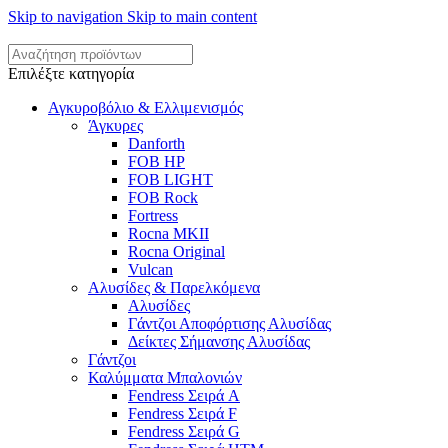
Skip to navigation
Skip to main content
Επιλέξτε κατηγορία
Αγκυροβόλιο & Ελλιμενισμός
Άγκυρες
Danforth
FOB HP
FOB LIGHT
FOB Rock
Fortress
Rocna MKII
Rocna Original
Vulcan
Αλυσίδες & Παρελκόμενα
Αλυσίδες
Γάντζοι Αποφόρτισης Αλυσίδας
Δείκτες Σήμανσης Αλυσίδας
Γάντζοι
Καλύμματα Μπαλονιών
Fendress Σειρά A
Fendress Σειρά F
Fendress Σειρά G