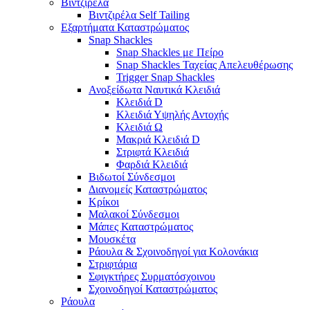
Βιντζιρέλα
Βιντζιρέλα Self Tailing
Εξαρτήματα Καταστρώματος
Snap Shackles
Snap Shackles με Πείρο
Snap Shackles Ταχείας Απελευθέρωσης
Trigger Snap Shackles
Ανοξείδωτα Ναυτικά Κλειδιά
Κλειδιά D
Κλειδιά Υψηλής Αντοχής
Κλειδιά Ω
Μακριά Κλειδιά D
Στριφτά Κλειδιά
Φαρδιά Κλειδιά
Βιδωτοί Σύνδεσμοι
Διανομείς Καταστρώματος
Κρίκοι
Μαλακοί Σύνδεσμοι
Μάπες Καταστρώματος
Μουσκέτα
Ράουλα & Σχοινοδηγοί για Κολονάκια
Στριφτάρια
Σφιγκτήρες Συρματόσχοινου
Σχοινοδηγοί Καταστρώματος
Ράουλα