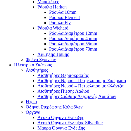
Μπαστέκες
Ράουλα Harken
Ράουλα 16mm
Ράουλα Element
Ράουλα Fly
Ράουλα Wichard
Ράουλα Διαμέτρου 12mm
Ράουλα Διαμέτρου 45mm
Ράουλα Διαμέτρου 55mm
Ράουλα Διαμέτρου 70mm
Χαμηλής Τριβής
Φρένα Σχοινιών
Ηλεκτρικά Σκάφους
Αισθητήρες
Αισθητήρες Θερμοκρασίας
Αισθητήρες Νερού – Πετρελαίου με Σπείρωμα
Αισθητήρες Νερού – Πετρελαίου με Φλάντζα
Αισθητήρες Πίεσης Λαδιού
Αισθητήρες Στάθμης Δεξαμενής Λυμάτων
Ηχεία
Οδηγοί Στερέωσης Καλωδίων
Όργανα
Λευκά Όργανα Ένδειξης
Λευκά Όργανα Ένδειξης Silverline
Μαύρα Όργανα Ένδειξης