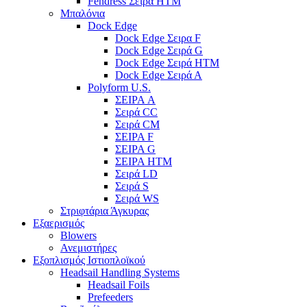
Fendress Σειρά HTM
Μπαλόνια
Dock Edge
Dock Edge Σειρα F
Dock Edge Σειρά G
Dock Edge Σειρά HTM
Dock Edge Σειρά Α
Polyform U.S.
ΣΕΙΡΑ A
Σειρά CC
Σειρά CM
ΣΕΙΡΑ F
ΣΕΙΡΑ G
ΣΕΙΡΑ HTM
Σειρά LD
Σειρά S
Σειρά WS
Στριφτάρια Άγκυρας
Εξαερισμός
Blowers
Ανεμιστήρες
Εξοπλισμός Ιστιοπλοϊκού
Headsail Handling Systems
Headsail Foils
Prefeeders