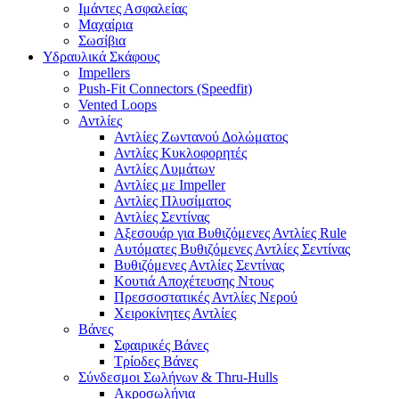
Ιμάντες Ασφαλείας
Μαχαίρια
Σωσίβια
Υδραυλικά Σκάφους
Impellers
Push-Fit Connectors (Speedfit)
Vented Loops
Αντλίες
Αντλίες Ζωντανού Δολώματος
Αντλίες Κυκλοφορητές
Αντλίες Λυμάτων
Αντλίες με Impeller
Αντλίες Πλυσίματος
Αντλίες Σεντίνας
Αξεσουάρ για Βυθιζόμενες Αντλίες Rule
Αυτόματες Βυθιζόμενες Αντλίες Σεντίνας
Βυθιζόμενες Αντλίες Σεντίνας
Κουτιά Αποχέτευσης Ντους
Πρεσσοστατικές Αντλίες Νερού
Χειροκίνητες Αντλίες
Βάνες
Σφαιρικές Βάνες
Τρίοδες Βάνες
Σύνδεσμοι Σωλήνων & Thru-Hulls
Ακροσωλήνια