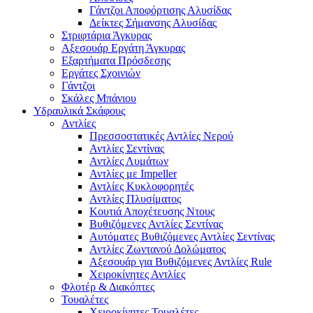
Γάντζοι Αποφόρτισης Αλυσίδας
Δείκτες Σήμανσης Αλυσίδας
Στριφτάρια Άγκυρας
Αξεσουάρ Εργάτη Άγκυρας
Εξαρτήματα Πρόσδεσης
Εργάτες Σχοινιών
Γάντζοι
Σκάλες Μπάνιου
Υδραυλικά Σκάφους
Αντλίες
Πρεσσοστατικές Αντλίες Νερού
Αντλίες Σεντίνας
Αντλίες Λυμάτων
Αντλίες με Impeller
Αντλίες Κυκλοφορητές
Αντλίες Πλυσίματος
Κουτιά Αποχέτευσης Ντους
Βυθιζόμενες Αντλίες Σεντίνας
Αυτόματες Βυθιζόμενες Αντλίες Σεντίνας
Αντλίες Ζωντανού Δολώματος
Αξεσουάρ για Βυθιζόμενες Αντλίες Rule
Χειροκίνητες Αντλίες
Φλοτέρ & Διακόπτες
Τουαλέτες
Χειροκίνητες Τουαλέτες