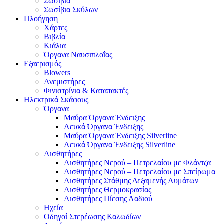
Σωσίβια
Σωσίβια Σκύλων
Πλοήγηση
Χάρτες
Βιβλία
Κιάλια
Όργανα Ναυσιπλοΐας
Εξαερισμός
Blowers
Ανεμιστήρες
Φινιστρίνια & Καταπακτές
Ηλεκτρικά Σκάφους
Όργανα
Μαύρα Όργανα Ένδειξης
Λευκά Όργανα Ένδειξης
Μαύρα Όργανα Ένδειξης Silverline
Λευκά Όργανα Ένδειξης Silverline
Αισθητήρες
Αισθητήρες Νερού – Πετρελαίου με Φλάντζα
Αισθητήρες Νερού – Πετρελαίου με Σπείρωμα
Αισθητήρες Στάθμης Δεξαμενής Λυμάτων
Αισθητήρες Θερμοκρασίας
Αισθητήρες Πίεσης Λαδιού
Ηχεία
Οδηγοί Στερέωσης Καλωδίων