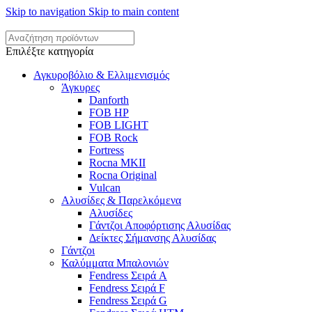
Skip to navigation
Skip to main content
Επιλέξτε κατηγορία
Αγκυροβόλιο & Ελλιμενισμός
Άγκυρες
Danforth
FOB HP
FOB LIGHT
FOB Rock
Fortress
Rocna MKII
Rocna Original
Vulcan
Αλυσίδες & Παρελκόμενα
Αλυσίδες
Γάντζοι Αποφόρτισης Αλυσίδας
Δείκτες Σήμανσης Αλυσίδας
Γάντζοι
Καλύμματα Μπαλονιών
Fendress Σειρά A
Fendress Σειρά F
Fendress Σειρά G