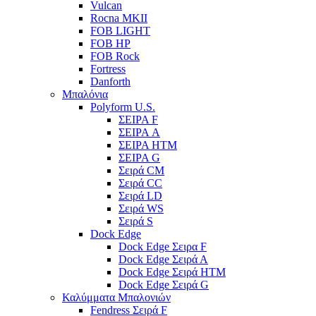
Vulcan
Rocna MKII
FOB LIGHT
FOB HP
FOB Rock
Fortress
Danforth
Μπαλόνια
Polyform U.S.
ΣΕΙΡΑ F
ΣΕΙΡΑ A
ΣΕΙΡΑ HTM
ΣΕΙΡΑ G
Σειρά CM
Σειρά CC
Σειρά LD
Σειρά WS
Σειρά S
Dock Edge
Dock Edge Σειρα F
Dock Edge Σειρά Α
Dock Edge Σειρά HTM
Dock Edge Σειρά G
Καλύμματα Μπαλονιών
Fendress Σειρά F