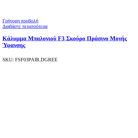
Γρήγορη προβολή
Διαβάστε περισσότερα
Κάλυμμα Μπαλονιού F3 Σκούρο Πράσινο Μονής
Ύφανσης
SKU:
FSF03PAIR.DGREE