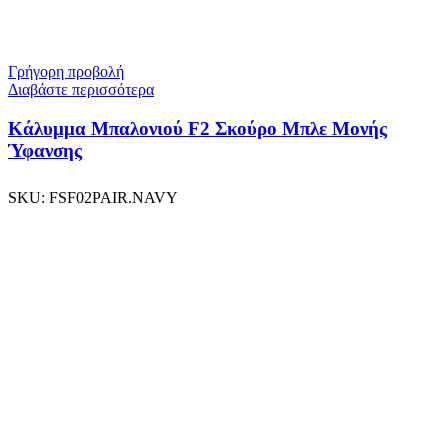
Γρήγορη προβολή
Διαβάστε περισσότερα
Κάλυμμα Μπαλονιού F2 Σκούρο Μπλε Μονής
Ύφανσης
SKU:
FSF02PAIR.NAVY