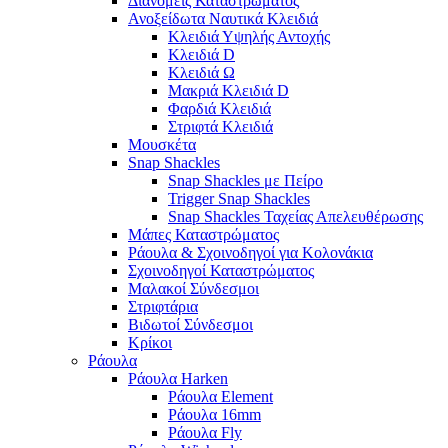
Διανομείς Καταστρώματος
Ανοξείδωτα Ναυτικά Κλειδιά
Κλειδιά Υψηλής Αντοχής
Κλειδιά D
Κλειδιά Ω
Μακριά Κλειδιά D
Φαρδιά Κλειδιά
Στριφτά Κλειδιά
Μουσκέτα
Snap Shackles
Snap Shackles με Πείρο
Trigger Snap Shackles
Snap Shackles Ταχείας Απελευθέρωσης
Μάπες Καταστρώματος
Ράουλα & Σχοινοδηγοί για Κολονάκια
Σχοινοδηγοί Καταστρώματος
Μαλακοί Σύνδεσμοι
Στριφτάρια
Βιδωτοί Σύνδεσμοι
Κρίκοι
Ράουλα
Ράουλα Harken
Ράουλα Element
Ράουλα 16mm
Ράουλα Fly