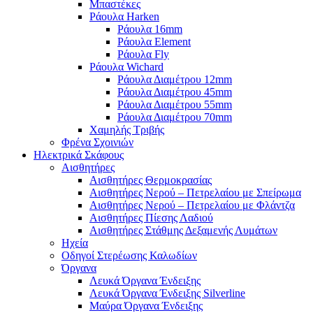
Μπαστέκες
Ράουλα Harken
Ράουλα 16mm
Ράουλα Element
Ράουλα Fly
Ράουλα Wichard
Ράουλα Διαμέτρου 12mm
Ράουλα Διαμέτρου 45mm
Ράουλα Διαμέτρου 55mm
Ράουλα Διαμέτρου 70mm
Χαμηλής Τριβής
Φρένα Σχοινιών
Ηλεκτρικά Σκάφους
Αισθητήρες
Αισθητήρες Θερμοκρασίας
Αισθητήρες Νερού – Πετρελαίου με Σπείρωμα
Αισθητήρες Νερού – Πετρελαίου με Φλάντζα
Αισθητήρες Πίεσης Λαδιού
Αισθητήρες Στάθμης Δεξαμενής Λυμάτων
Ηχεία
Οδηγοί Στερέωσης Καλωδίων
Όργανα
Λευκά Όργανα Ένδειξης
Λευκά Όργανα Ένδειξης Silverline
Μαύρα Όργανα Ένδειξης