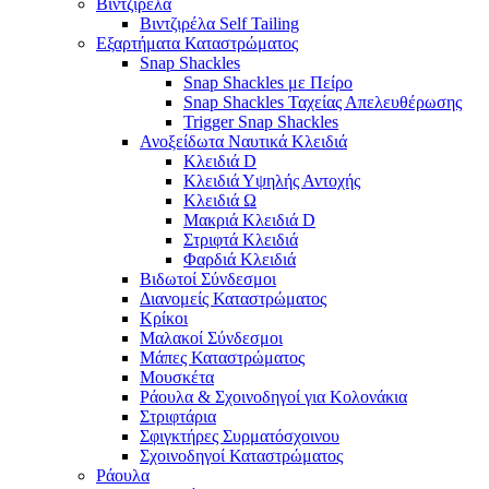
Βιντζιρέλα
Βιντζιρέλα Self Tailing
Εξαρτήματα Καταστρώματος
Snap Shackles
Snap Shackles με Πείρο
Snap Shackles Ταχείας Απελευθέρωσης
Trigger Snap Shackles
Ανοξείδωτα Ναυτικά Κλειδιά
Κλειδιά D
Κλειδιά Υψηλής Αντοχής
Κλειδιά Ω
Μακριά Κλειδιά D
Στριφτά Κλειδιά
Φαρδιά Κλειδιά
Βιδωτοί Σύνδεσμοι
Διανομείς Καταστρώματος
Κρίκοι
Μαλακοί Σύνδεσμοι
Μάπες Καταστρώματος
Μουσκέτα
Ράουλα & Σχοινοδηγοί για Κολονάκια
Στριφτάρια
Σφιγκτήρες Συρματόσχοινου
Σχοινοδηγοί Καταστρώματος
Ράουλα