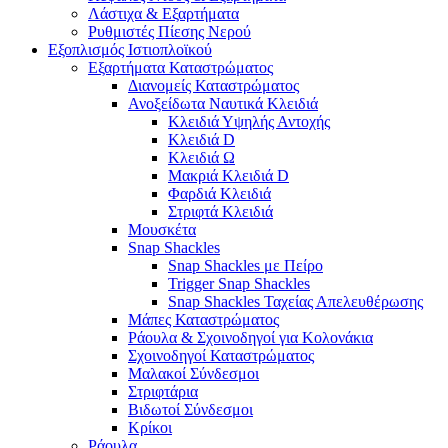
Λάστιχα & Εξαρτήματα
Ρυθμιστές Πίεσης Νερού
Εξοπλισμός Ιστιοπλοϊκού
Εξαρτήματα Καταστρώματος
Διανομείς Καταστρώματος
Ανοξείδωτα Ναυτικά Κλειδιά
Κλειδιά Υψηλής Αντοχής
Κλειδιά D
Κλειδιά Ω
Μακριά Κλειδιά D
Φαρδιά Κλειδιά
Στριφτά Κλειδιά
Μουσκέτα
Snap Shackles
Snap Shackles με Πείρο
Trigger Snap Shackles
Snap Shackles Ταχείας Απελευθέρωσης
Μάπες Καταστρώματος
Ράουλα & Σχοινοδηγοί για Κολονάκια
Σχοινοδηγοί Καταστρώματος
Μαλακοί Σύνδεσμοι
Στριφτάρια
Βιδωτοί Σύνδεσμοι
Κρίκοι
Ράουλα