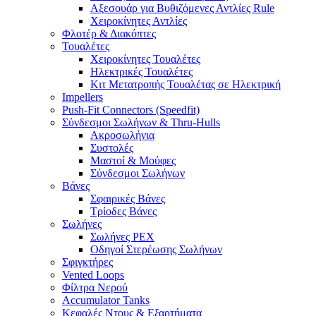
Αξεσουάρ για Βυθιζόμενες Αντλίες Rule
Χειροκίνητες Αντλίες
Φλοτέρ & Διακόπτες
Τουαλέτες
Χειροκίνητες Τουαλέτες
Ηλεκτρικές Τουαλέτες
Κιτ Μετατροπής Τουαλέτας σε Ηλεκτρική
Impellers
Push-Fit Connectors (Speedfit)
Σύνδεσμοι Σωλήνων & Thru-Hulls
Ακροσωλήνια
Συστολές
Μαστοί & Μούφες
Σύνδεσμοι Σωλήνων
Βάνες
Σφαιρικές Βάνες
Τρίοδες Βάνες
Σωλήνες
Σωλήνες PEX
Οδηγοί Στερέωσης Σωλήνων
Σφιγκτήρες
Vented Loops
Φίλτρα Νερού
Accumulator Tanks
Κεφαλές Ντους & Εξαρτήματα