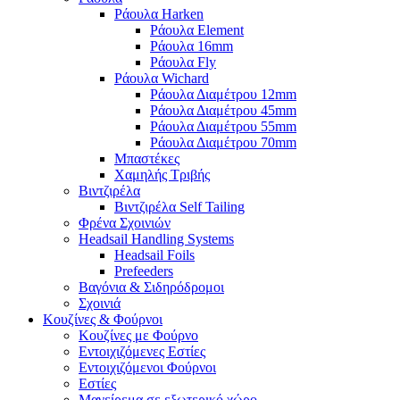
Ράουλα Harken
Ράουλα Element
Ράουλα 16mm
Ράουλα Fly
Ράουλα Wichard
Ράουλα Διαμέτρου 12mm
Ράουλα Διαμέτρου 45mm
Ράουλα Διαμέτρου 55mm
Ράουλα Διαμέτρου 70mm
Μπαστέκες
Χαμηλής Τριβής
Βιντζιρέλα
Βιντζιρέλα Self Tailing
Φρένα Σχοινιών
Headsail Handling Systems
Headsail Foils
Prefeeders
Βαγόνια & Σιδηρόδρομοι
Σχοινιά
Κουζίνες & Φούρνοι
Κουζίνες με Φούρνο
Εντοιχιζόμενες Εστίες
Εντοιχιζόμενοι Φούρνοι
Εστίες
Μαγείρεμα σε εξωτερικό χώρο