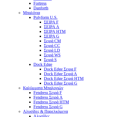
Fortress
Danforth
Μπαλόνια
Polyform U.S.
ΣΕΙΡΑ F
ΣΕΙΡΑ A
ΣΕΙΡΑ HTM
ΣΕΙΡΑ G
Σειρά CM
Σειρά CC
Σειρά LD
Σειρά WS
Σειρά S
Dock Edge
Dock Edge Σειρα F
Dock Edge Σειρά Α
Dock Edge Σειρά HTM
Dock Edge Σειρά G
Καλύμματα Μπαλονιών
Fendress Σειρά F
Fendress Σειρά A
Fendress Σειρά HTM
Fendress Σειρά G
Αλυσίδες & Παρελκόμενα
Αλυσίδες