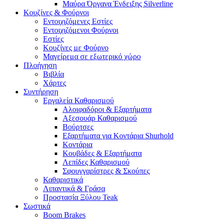
Μαύρα Όργανα Ένδειξης Silverline
Κουζίνες & Φούρνοι
Εντοιχιζόμενες Εστίες
Εντοιχιζόμενοι Φούρνοι
Εστίες
Κουζίνες με Φούρνο
Μαγείρεμα σε εξωτερικό χώρο
Πλοήγηση
Βιβλία
Χάρτες
Συντήρηση
Εργαλεία Καθαρισμού
Αλοιφαδόροι & Εξαρτήματα
Αξεσουάρ Καθαρισμού
Βούρτσες
Εξαρτήματα για Κοντάρια Shurhold
Κοντάρια
Κουβάδες & Εξαρτήματα
Λεπίδες Καθαρισμού
Σφουγγαρίστρες & Σκούπες
Καθαριστικά
Λιπαντικά & Γράσα
Προστασία Ξύλου Teak
Σωστικά
Boom Brakes