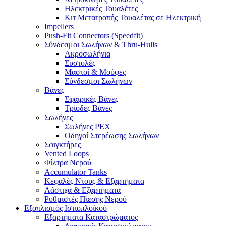
Ηλεκτρικές Τουαλέτες
Κιτ Μετατροπής Τουαλέτας σε Ηλεκτρική
Impellers
Push-Fit Connectors (Speedfit)
Σύνδεσμοι Σωλήνων & Thru-Hulls
Ακροσωλήνια
Συστολές
Μαστοί & Μούφες
Σύνδεσμοι Σωλήνων
Βάνες
Σφαιρικές Βάνες
Τρίοδες Βάνες
Σωλήνες
Σωλήνες PEX
Οδηγοί Στερέωσης Σωλήνων
Σφιγκτήρες
Vented Loops
Φίλτρα Νερού
Accumulator Tanks
Κεφαλές Ντους & Εξαρτήματα
Λάστιχα & Εξαρτήματα
Ρυθμιστές Πίεσης Νερού
Εξοπλισμός Ιστιοπλοϊκού
Εξαρτήματα Καταστρώματος