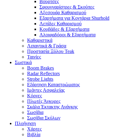
Βούρτσες
Σφουγγαρίστρες & Σκούπες
Αξεσουάρ Καθαρισμού
Εξαρτήματα για Κοντάρια Shurhold
Λεπίδες Καθαρισμού
Κουβάδες & Εξαρτήματα
Αλοιφαδόροι & Εξαρτήματα
Καθαριστικά
Λιπαντικά & Γράσα
Προστασία Ξύλου Teak
Ταινίες
Σωστικά
Boom Brakes
Radar Reflectors
Strobe Lights
Εξάρτηση Καταστρώματος
Ιμάντες Ασφαλείας
Κόρνες
Πλωτές Άγκυρες
Σκάλα Έκτακτης Ανάγκης
Σωσίβια
Σωσίβια Σκύλων
Πλοήγηση
Χάρτες
Βιβλία