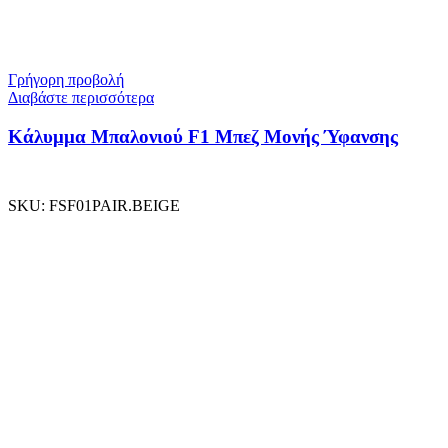
Γρήγορη προβολή
Διαβάστε περισσότερα
Κάλυμμα Μπαλονιού F1 Μπεζ Μονής Ύφανσης
SKU:
FSF01PAIR.BEIGE