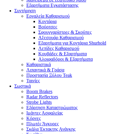
Εξαρτήματα Εγκατάστασης
Συντήρηση
Εργαλεία Καθαρισμού
Κοντάρια
Βούρτσες
Σφουγγαρίστρες & Σκούπες
Αξεσουάρ Καθαρισμού
Εξαρτήματα για Κοντάρια Shurhold
Λεπίδες Καθαρισμού
Κουβάδες & Εξαρτήματα
Αλοιφαδόροι & Εξαρτήματα
Καθαριστικά
Λιπαντικά & Γράσα
Προστασία Ξύλου Teak
Ταινίες
Σωστικά
Boom Brakes
Radar Reflectors
Strobe Lights
Εξάρτηση Καταστρώματος
Ιμάντες Ασφαλείας
Κόρνες
Πλωτές Άγκυρες
Σκάλα Έκτακτης Ανάγκης