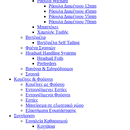
Ράουλα Wichard
Ράουλα Διαμέτρου 12mm
Ράουλα Διαμέτρου 45mm
Ράουλα Διαμέτρου 55mm
Ράουλα Διαμέτρου 70mm
Μπαστέκες
Χαμηλής Τριβής
Βιντζιρέλα
Βιντζιρέλα Self Tailing
Φρένα Σχοινιών
Headsail Handling Systems
Headsail Foils
Prefeeders
Βαγόνια & Σιδηρόδρομοι
Σχοινιά
Κουζίνες & Φούρνοι
Κουζίνες με Φούρνο
Εντοιχιζόμενες Εστίες
Εντοιχιζόμενοι Φούρνοι
Εστίες
Μαγείρεμα σε εξωτερικό χώρο
Εξαρτήματα Εγκατάστασης
Συντήρηση
Εργαλεία Καθαρισμού
Κοντάρια