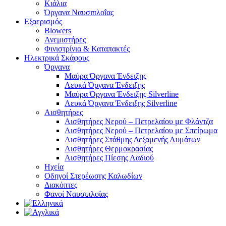
Κιάλια
Όργανα Ναυσιπλοΐας
Εξαερισμός
Blowers
Ανεμιστήρες
Φινιστρίνια & Καταπακτές
Ηλεκτρικά Σκάφους
Όργανα
Μαύρα Όργανα Ένδειξης
Λευκά Όργανα Ένδειξης
Μαύρα Όργανα Ένδειξης Silverline
Λευκά Όργανα Ένδειξης Silverline
Αισθητήρες
Αισθητήρες Νερού – Πετρελαίου με Φλάντζα
Αισθητήρες Νερού – Πετρελαίου με Σπείρωμα
Αισθητήρες Στάθμης Δεξαμενής Λυμάτων
Αισθητήρες Θερμοκρασίας
Αισθητήρες Πίεσης Λαδιού
Ηχεία
Οδηγοί Στερέωσης Καλωδίων
Διακόπτες
Φανοί Ναυσιπλοΐας