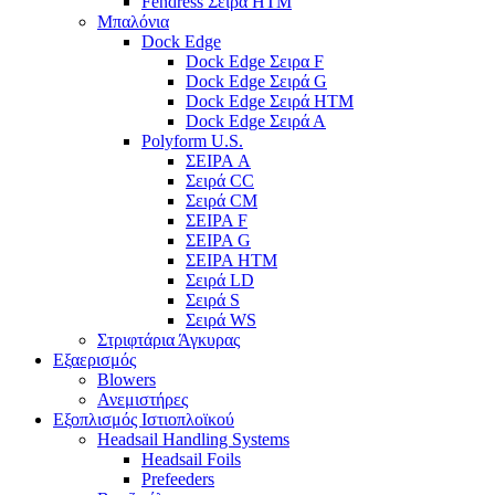
Fendress Σειρά HTM
Μπαλόνια
Dock Edge
Dock Edge Σειρα F
Dock Edge Σειρά G
Dock Edge Σειρά HTM
Dock Edge Σειρά Α
Polyform U.S.
ΣΕΙΡΑ A
Σειρά CC
Σειρά CM
ΣΕΙΡΑ F
ΣΕΙΡΑ G
ΣΕΙΡΑ HTM
Σειρά LD
Σειρά S
Σειρά WS
Στριφτάρια Άγκυρας
Εξαερισμός
Blowers
Ανεμιστήρες
Εξοπλισμός Ιστιοπλοϊκού
Headsail Handling Systems
Headsail Foils
Prefeeders