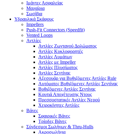
Ιμάντες Ασφαλείας
Μαχαίρια
Σωσίβια
Υδραυλικά Σκάφους
Impellers
Push-Fit Connectors (Speedfit)
Vented Loops
Αντλίες
Αντλίες Ζωντανού Δολώματος
Αντλίες Κυκλοφορητές
Αντλίες Λυμάτων
Αντλίες με Impeller
Αντλίες Πλυσίματος
Αντλίες Σεντίνας
Αξεσουάρ για Βυθιζόμενες Αντλίες Rule
Αυτόματες Βυθιζόμενες Αντλίες Σεντίνας
Βυθιζόμενες Αντλίες Σεντίνας
Κουτιά Αποχέτευσης Ντους
Πρεσσοστατικές Αντλίες Νερού
Χειροκίνητες Αντλίες
Βάνες
Σφαιρικές Βάνες
Τρίοδες Βάνες
Σύνδεσμοι Σωλήνων & Thru-Hulls
Ακροσωλήνια