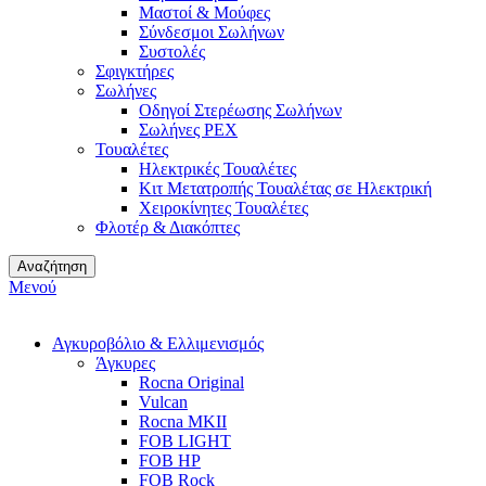
Μαστοί & Μούφες
Σύνδεσμοι Σωλήνων
Συστολές
Σφιγκτήρες
Σωλήνες
Οδηγοί Στερέωσης Σωλήνων
Σωλήνες PEX
Τουαλέτες
Ηλεκτρικές Τουαλέτες
Κιτ Μετατροπής Τουαλέτας σε Ηλεκτρική
Χειροκίνητες Τουαλέτες
Φλοτέρ & Διακόπτες
Αναζήτηση
Μενού
Αγκυροβόλιο & Ελλιμενισμός
Άγκυρες
Rocna Original
Vulcan
Rocna MKII
FOB LIGHT
FOB HP
FOB Rock