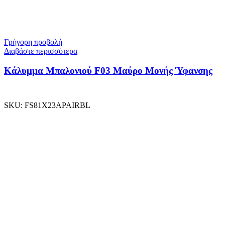
Γρήγορη προβολή
Διαβάστε περισσότερα
Κάλυμμα Μπαλονιού F03 Μαύρο Μονής Ύφανσης
SKU:
FS81X23APAIRBL