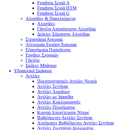
Fendress Σειρά A
Fendress Σειρά HTM
Fendress Σειρά G
Αλυσίδες & Παρελκόμενα
Αλυσίδες
Γάντζοι Αποφόρτισης Αλυσίδας
Δείκτες Σήμανσης Αλυσίδας
Στριφτάρια Άγκυρας
Αξεσουάρ Εργάτη Άγκυρας
Εξαρτήματα Πρόσδεσης
Εργάτες Σχοινιών
Γάντζοι
Σκάλες Μπάνιου
Υδραυλικά Σκάφους
Αντλίες
Πρεσσοστατικές Αντλίες Νερού
Αντλίες Σεντίνας
Αντλίες Λυμάτων
Αντλίες με Impeller
Αντλίες Κυκλοφορητές
Αντλίες Πλυσίματος
Κουτιά Αποχέτευσης Ντους
Βυθιζόμενες Αντλίες Σεντίνας
Αυτόματες Βυθιζόμενες Αντλίες Σεντίνας
Αντλίες Ζωντανού Δολώματος