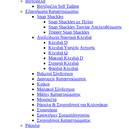
Βιντζιρέλα
Βιντζιρέλα Self Tailing
Εξαρτήματα Καταστρώματος
Snap Shackles
Snap Shackles με Πείρο
Snap Shackles Ταχείας Απελευθέρωσης
Trigger Snap Shackles
Ανοξείδωτα Ναυτικά Κλειδιά
Κλειδιά D
Κλειδιά Υψηλής Αντοχής
Κλειδιά Ω
Μακριά Κλειδιά D
Στριφτά Κλειδιά
Φαρδιά Κλειδιά
Βιδωτοί Σύνδεσμοι
Διανομείς Καταστρώματος
Κρίκοι
Μαλακοί Σύνδεσμοι
Μάπες Καταστρώματος
Μουσκέτα
Ράουλα & Σχοινοδηγοί για Κολονάκια
Στριφτάρια
Σφιγκτήρες Συρματόσχοινου
Σχοινοδηγοί Καταστρώματος
Ράουλα