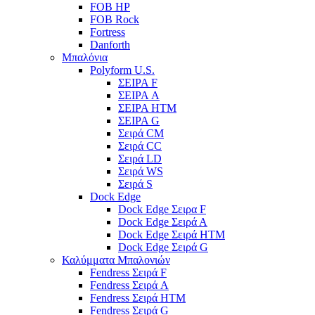
FOB HP
FOB Rock
Fortress
Danforth
Μπαλόνια
Polyform U.S.
ΣΕΙΡΑ F
ΣΕΙΡΑ A
ΣΕΙΡΑ HTM
ΣΕΙΡΑ G
Σειρά CM
Σειρά CC
Σειρά LD
Σειρά WS
Σειρά S
Dock Edge
Dock Edge Σειρα F
Dock Edge Σειρά Α
Dock Edge Σειρά HTM
Dock Edge Σειρά G
Καλύμματα Μπαλονιών
Fendress Σειρά F
Fendress Σειρά A
Fendress Σειρά HTM
Fendress Σειρά G