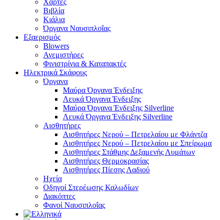
Χάρτες
Βιβλία
Κιάλια
Όργανα Ναυσιπλοΐας
Εξαερισμός
Blowers
Ανεμιστήρες
Φινιστρίνια & Καταπακτές
Ηλεκτρικά Σκάφους
Όργανα
Μαύρα Όργανα Ένδειξης
Λευκά Όργανα Ένδειξης
Μαύρα Όργανα Ένδειξης Silverline
Λευκά Όργανα Ένδειξης Silverline
Αισθητήρες
Αισθητήρες Νερού – Πετρελαίου με Φλάντζα
Αισθητήρες Νερού – Πετρελαίου με Σπείρωμα
Αισθητήρες Στάθμης Δεξαμενής Λυμάτων
Αισθητήρες Θερμοκρασίας
Αισθητήρες Πίεσης Λαδιού
Ηχεία
Οδηγοί Στερέωσης Καλωδίων
Διακόπτες
Φανοί Ναυσιπλοΐας