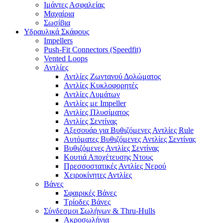
Ιμάντες Ασφαλείας
Μαχαίρια
Σωσίβια
Υδραυλικά Σκάφους
Impellers
Push-Fit Connectors (Speedfit)
Vented Loops
Αντλίες
Αντλίες Ζωντανού Δολώματος
Αντλίες Κυκλοφορητές
Αντλίες Λυμάτων
Αντλίες με Impeller
Αντλίες Πλυσίματος
Αντλίες Σεντίνας
Αξεσουάρ για Βυθιζόμενες Αντλίες Rule
Αυτόματες Βυθιζόμενες Αντλίες Σεντίνας
Βυθιζόμενες Αντλίες Σεντίνας
Κουτιά Αποχέτευσης Ντους
Πρεσσοστατικές Αντλίες Νερού
Χειροκίνητες Αντλίες
Βάνες
Σφαιρικές Βάνες
Τρίοδες Βάνες
Σύνδεσμοι Σωλήνων & Thru-Hulls
Ακροσωλήνια