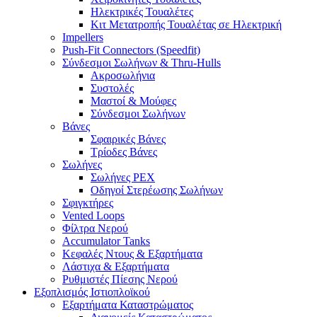
Ηλεκτρικές Τουαλέτες
Κιτ Μετατροπής Τουαλέτας σε Ηλεκτρική
Impellers
Push-Fit Connectors (Speedfit)
Σύνδεσμοι Σωλήνων & Thru-Hulls
Ακροσωλήνια
Συστολές
Μαστοί & Μούφες
Σύνδεσμοι Σωλήνων
Βάνες
Σφαιρικές Βάνες
Τρίοδες Βάνες
Σωλήνες
Σωλήνες PEX
Οδηγοί Στερέωσης Σωλήνων
Σφιγκτήρες
Vented Loops
Φίλτρα Νερού
Accumulator Tanks
Κεφαλές Ντους & Εξαρτήματα
Λάστιχα & Εξαρτήματα
Ρυθμιστές Πίεσης Νερού
Εξοπλισμός Ιστιοπλοϊκού
Εξαρτήματα Καταστρώματος