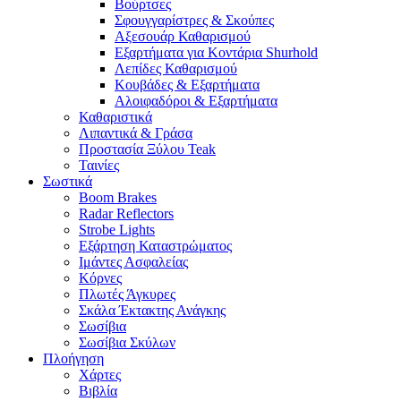
Βούρτσες
Σφουγγαρίστρες & Σκούπες
Αξεσουάρ Καθαρισμού
Εξαρτήματα για Κοντάρια Shurhold
Λεπίδες Καθαρισμού
Κουβάδες & Εξαρτήματα
Αλοιφαδόροι & Εξαρτήματα
Καθαριστικά
Λιπαντικά & Γράσα
Προστασία Ξύλου Teak
Ταινίες
Σωστικά
Boom Brakes
Radar Reflectors
Strobe Lights
Εξάρτηση Καταστρώματος
Ιμάντες Ασφαλείας
Κόρνες
Πλωτές Άγκυρες
Σκάλα Έκτακτης Ανάγκης
Σωσίβια
Σωσίβια Σκύλων
Πλοήγηση
Χάρτες
Βιβλία