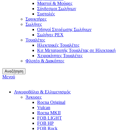
Μαστοί & Μούφες
Σύνδεσμοι Σωλήνων
Συστολές
Σφιγκτήρες
Σωλήνες
Οδηγοί Στερέωσης Σωλήνων
Σωλήνες PEX
Τουαλέτες
Ηλεκτρικές Τουαλέτες
Κιτ Μετατροπής Τουαλέτας σε Ηλεκτρική
Χειροκίνητες Τουαλέτες
Φλοτέρ & Διακόπτες
Αναζήτηση
Μενού
Αγκυροβόλιο & Ελλιμενισμός
Άγκυρες
Rocna Original
Vulcan
Rocna MKII
FOB LIGHT
FOB HP
FOB Rock