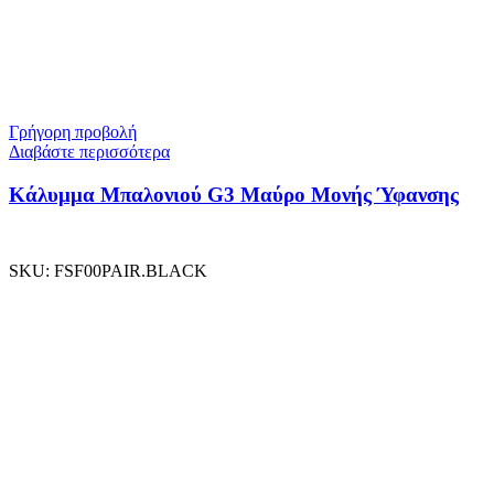
Γρήγορη προβολή
Διαβάστε περισσότερα
Κάλυμμα Μπαλονιού G3 Μαύρο Μονής Ύφανσης
SKU:
FSF00PAIR.BLACK