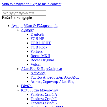
Skip to navigation
Skip to main content
Επιλέξτε κατηγορία
Αγκυροβόλιο & Ελλιμενισμός
Άγκυρες
Danforth
FOB HP
FOB LIGHT
FOB Rock
Fortress
Rocna MKII
Rocna Original
Vulcan
Αλυσίδες & Παρελκόμενα
Αλυσίδες
Γάντζοι Αποφόρτισης Αλυσίδας
Δείκτες Σήμανσης Αλυσίδας
Γάντζοι
Καλύμματα Μπαλονιών
Fendress Σειρά A
Fendress Σειρά F
Fendress Σειρά G