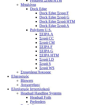
Fendress Σειρά HTM
Μπαλόνια
Dock Edge
Dock Edge Σειρα F
Dock Edge Σειρά G
Dock Edge Σειρά HTM
Dock Edge Σειρά Α
Polyform U.S.
ΣΕΙΡΑ A
Σειρά CC
Σειρά CM
ΣΕΙΡΑ F
ΣΕΙΡΑ G
ΣΕΙΡΑ HTM
Σειρά LD
Σειρά S
Σειρά WS
Στριφτάρια Άγκυρας
Εξαερισμός
Blowers
Ανεμιστήρες
Εξοπλισμός Ιστιοπλοϊκού
Headsail Handling Systems
Headsail Foils
Prefeeders