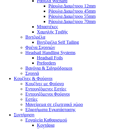
Ράουλα Wichard
Ράουλα Διαμέτρου 12mm
Ράουλα Διαμέτρου 45mm
Ράουλα Διαμέτρου 55mm
Ράουλα Διαμέτρου 70mm
Μπαστέκες
Χαμηλής Τριβής
Βιντζιρέλα
Βιντζιρέλα Self Tailing
Φρένα Σχοινιών
Headsail Handling Systems
Headsail Foils
Prefeeders
Βαγόνια & Σιδηρόδρομοι
Σχοινιά
Κουζίνες & Φούρνοι
Κουζίνες με Φούρνο
Εντοιχιζόμενες Εστίες
Εντοιχιζόμενοι Φούρνοι
Εστίες
Μαγείρεμα σε εξωτερικό χώρο
Εξαρτήματα Εγκατάστασης
Συντήρηση
Εργαλεία Καθαρισμού
Κοντάρια