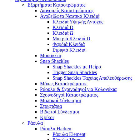
Εξαρτήματα Καταστρώματος
Διανομείς Καταστρώματος
Ανοξείδωτα Ναυτικά Κλειδιά
Κλειδιά Υψηλής Αντοχής
Κλειδιά D
Κλειδιά Ω
Μακριά Κλειδιά D
Φαρδιά Κλειδιά
Στριφτά Κλειδιά
Μουσκέτα
Snap Shackles
Snap Shackles με Πείρο
Trigger Snap Shackles
Snap Shackles Ταχείας Απελευθέρωσης
Μάπες Καταστρώματος
Ράουλα & Σχοινοδηγοί για Κολονάκια
Σχοινοδηγοί Καταστρώματος
Μαλακοί Σύνδεσμοι
Στριφτάρια
Βιδωτοί Σύνδεσμοι
Κρίκοι
Ράουλα
Ράουλα Harken
Ράουλα Element
Ράουλα 16mm