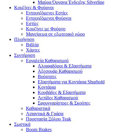
Μαύρα Όργανα Ένδειξης Silverline
Κουζίνες & Φούρνοι
Εντοιχιζόμενες Εστίες
Εντοιχιζόμενοι Φούρνοι
Εστίες
Κουζίνες με Φούρνο
Μαγείρεμα σε εξωτερικό χώρο
Πλοήγηση
Βιβλία
Χάρτες
Συντήρηση
Εργαλεία Καθαρισμού
Αλοιφαδόροι & Εξαρτήματα
Αξεσουάρ Καθαρισμού
Βούρτσες
Εξαρτήματα για Κοντάρια Shurhold
Κοντάρια
Κουβάδες & Εξαρτήματα
Λεπίδες Καθαρισμού
Σφουγγαρίστρες & Σκούπες
Καθαριστικά
Λιπαντικά & Γράσα
Προστασία Ξύλου Teak
Σωστικά
Boom Brakes