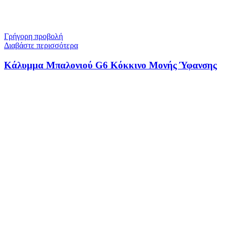
Γρήγορη προβολή
Διαβάστε περισσότερα
Κάλυμμα Μπαλονιού G6 Κόκκινο Μονής Ύφανσης