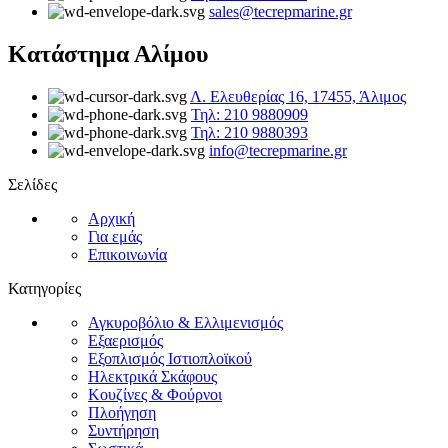
sales@tecrepmarine.gr
Κατάστημα Αλίμου
Λ. Ελευθερίας 16, 17455, Άλιμος
Τηλ: 210 9880909
Τηλ: 210 9880393
info@tecrepmarine.gr
Σελίδες
Αρχική
Για εμάς
Επικοινωνία
Κατηγορίες
Αγκυροβόλιο & Ελλιμενισμός
Εξαερισμός
Εξοπλισμός Ιστιοπλοϊκού
Ηλεκτρικά Σκάφους
Κουζίνες & Φούρνοι
Πλοήγηση
Συντήρηση