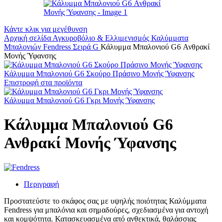
Κάντε κλικ για μεγέθυνση
Αρχική σελίδα
Αγκυροβόλιο & Ελλιμενισμός
Καλύμματα
Μπαλονιών
Fendress Σειρά G
Κάλυμμα Μπαλονιού G6 Ανθρακί
Μονής Ύφανσης
Κάλυμμα Μπαλονιού G6 Σκούρο Πράσινο Μονής Ύφανσης
Επιστροφή στα προϊόντα
Κάλυμμα Μπαλονιού G6 Γκρι Μονής Ύφανσης
Κάλυμμα Μπαλονιού G6
Ανθρακί Μονής Ύφανσης
Περιγραφή
Προστατεύστε το σκάφος σας με υψηλής ποιότητας Καλύμματα
Fendress για μπαλόνια και σημαδούρες, σχεδιασμένα για αντοχή
και κομψότητα. Κατασκευασμένα από ανθεκτικά, θαλάσσιας