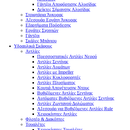
Γάντζοι Αποφόρτισης Αλυσίδας
Δείκτες Σήμανσης Αλυσίδας
Στριφτάρια Άγκυρας
Αξεσουάρ Εργάτη Άγκυρας
Εξαρτήματα Πρόσδεσης
Εργάτες Σχοινιών
Γάντζοι
Σκάλες Μπάνιου
Υδραυλικά Σκάφους
Αντλίες
Πρεσσοστατικές Αντλίες Νερού
Αντλίες Σεντίνας
Αντλίες Λυμάτων
Αντλίες με Impeller
Αντλίες Κυκλοφορητές
Αντλίες Πλυσίματος
Κουτιά Αποχέτευσης Ντους
Βυθιζόμενες Αντλίες Σεντίνας
Αυτόματες Βυθιζόμενες Αντλίες Σεντίνας
Αντλίες Ζωντανού Δολώματος
Αξεσουάρ για Βυθιζόμενες Αντλίες Rule
Χειροκίνητες Αντλίες
Φλοτέρ & Διακόπτες
Τουαλέτες
Χειροκίνητες Τουαλέτες