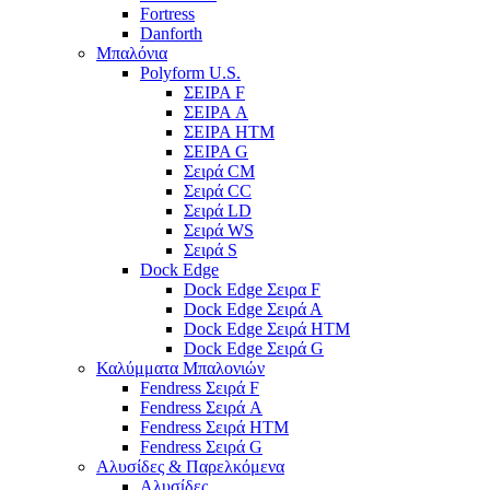
Fortress
Danforth
Μπαλόνια
Polyform U.S.
ΣΕΙΡΑ F
ΣΕΙΡΑ A
ΣΕΙΡΑ HTM
ΣΕΙΡΑ G
Σειρά CM
Σειρά CC
Σειρά LD
Σειρά WS
Σειρά S
Dock Edge
Dock Edge Σειρα F
Dock Edge Σειρά Α
Dock Edge Σειρά HTM
Dock Edge Σειρά G
Καλύμματα Μπαλονιών
Fendress Σειρά F
Fendress Σειρά A
Fendress Σειρά HTM
Fendress Σειρά G
Αλυσίδες & Παρελκόμενα
Αλυσίδες