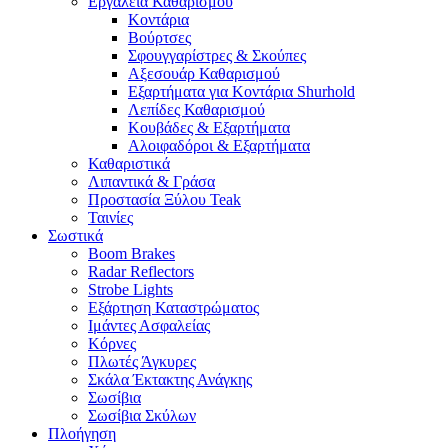
Εργαλεία Καθαρισμού
Κοντάρια
Βούρτσες
Σφουγγαρίστρες & Σκούπες
Αξεσουάρ Καθαρισμού
Εξαρτήματα για Κοντάρια Shurhold
Λεπίδες Καθαρισμού
Κουβάδες & Εξαρτήματα
Αλοιφαδόροι & Εξαρτήματα
Καθαριστικά
Λιπαντικά & Γράσα
Προστασία Ξύλου Teak
Ταινίες
Σωστικά
Boom Brakes
Radar Reflectors
Strobe Lights
Εξάρτηση Καταστρώματος
Ιμάντες Ασφαλείας
Κόρνες
Πλωτές Άγκυρες
Σκάλα Έκτακτης Ανάγκης
Σωσίβια
Σωσίβια Σκύλων
Πλοήγηση