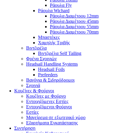
Ράουλα Fly
Ράουλα Wichard
Ράουλα Διαμέτρου 12mm
Ράουλα Διαμέτρου 45mm
Ράουλα Διαμέτρου 55mm
Ράουλα Διαμέτρου 70mm
Μπαστέκες
Χαμηλής Τριβής
Βιντζιρέλα
Βιντζιρέλα Self Tailing
Φρένα Σχοινιών
Headsail Handling Systems
Headsail Foils
Prefeeders
Βαγόνια & Σιδηρόδρομοι
Σχοινιά
Κουζίνες & Φούρνοι
Κουζίνες με Φούρνο
Εντοιχιζόμενες Εστίες
Εντοιχιζόμενοι Φούρνοι
Εστίες
Μαγείρεμα σε εξωτερικό χώρο
Εξαρτήματα Εγκατάστασης
Συντήρηση