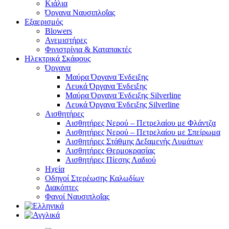
Κιάλια
Όργανα Ναυσιπλοΐας
Εξαερισμός
Blowers
Ανεμιστήρες
Φινιστρίνια & Καταπακτές
Ηλεκτρικά Σκάφους
Όργανα
Μαύρα Όργανα Ένδειξης
Λευκά Όργανα Ένδειξης
Μαύρα Όργανα Ένδειξης Silverline
Λευκά Όργανα Ένδειξης Silverline
Αισθητήρες
Αισθητήρες Νερού – Πετρελαίου με Φλάντζα
Αισθητήρες Νερού – Πετρελαίου με Σπείρωμα
Αισθητήρες Στάθμης Δεξαμενής Λυμάτων
Αισθητήρες Θερμοκρασίας
Αισθητήρες Πίεσης Λαδιού
Ηχεία
Οδηγοί Στερέωσης Καλωδίων
Διακόπτες
Φανοί Ναυσιπλοΐας