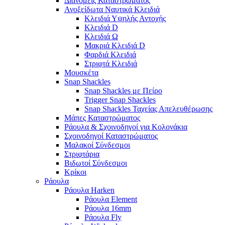
Διανομείς Καταστρώματος
Ανοξείδωτα Ναυτικά Κλειδιά
Κλειδιά Υψηλής Αντοχής
Κλειδιά D
Κλειδιά Ω
Μακριά Κλειδιά D
Φαρδιά Κλειδιά
Στριφτά Κλειδιά
Μουσκέτα
Snap Shackles
Snap Shackles με Πείρο
Trigger Snap Shackles
Snap Shackles Ταχείας Απελευθέρωσης
Μάπες Καταστρώματος
Ράουλα & Σχοινοδηγοί για Κολονάκια
Σχοινοδηγοί Καταστρώματος
Μαλακοί Σύνδεσμοι
Στριφτάρια
Βιδωτοί Σύνδεσμοι
Κρίκοι
Ράουλα
Ράουλα Harken
Ράουλα Element
Ράουλα 16mm
Ράουλα Fly