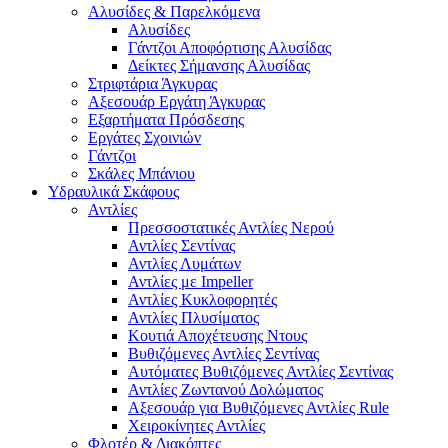
Αλυσίδες & Παρελκόμενα
Αλυσίδες
Γάντζοι Αποφόρτισης Αλυσίδας
Δείκτες Σήμανσης Αλυσίδας
Στριφτάρια Άγκυρας
Αξεσουάρ Εργάτη Άγκυρας
Εξαρτήματα Πρόσδεσης
Εργάτες Σχοινιών
Γάντζοι
Σκάλες Μπάνιου
Υδραυλικά Σκάφους
Αντλίες
Πρεσσοστατικές Αντλίες Νερού
Αντλίες Σεντίνας
Αντλίες Λυμάτων
Αντλίες με Impeller
Αντλίες Κυκλοφορητές
Αντλίες Πλυσίματος
Κουτιά Αποχέτευσης Ντους
Βυθιζόμενες Αντλίες Σεντίνας
Αυτόματες Βυθιζόμενες Αντλίες Σεντίνας
Αντλίες Ζωντανού Δολώματος
Αξεσουάρ για Βυθιζόμενες Αντλίες Rule
Χειροκίνητες Αντλίες
Φλοτέρ & Διακόπτες