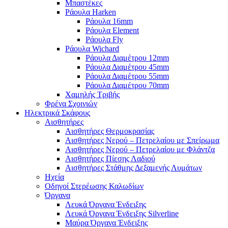
Μπαστέκες
Ράουλα Harken
Ράουλα 16mm
Ράουλα Element
Ράουλα Fly
Ράουλα Wichard
Ράουλα Διαμέτρου 12mm
Ράουλα Διαμέτρου 45mm
Ράουλα Διαμέτρου 55mm
Ράουλα Διαμέτρου 70mm
Χαμηλής Τριβής
Φρένα Σχοινιών
Ηλεκτρικά Σκάφους
Αισθητήρες
Αισθητήρες Θερμοκρασίας
Αισθητήρες Νερού – Πετρελαίου με Σπείρωμα
Αισθητήρες Νερού – Πετρελαίου με Φλάντζα
Αισθητήρες Πίεσης Λαδιού
Αισθητήρες Στάθμης Δεξαμενής Λυμάτων
Ηχεία
Οδηγοί Στερέωσης Καλωδίων
Όργανα
Λευκά Όργανα Ένδειξης
Λευκά Όργανα Ένδειξης Silverline
Μαύρα Όργανα Ένδειξης