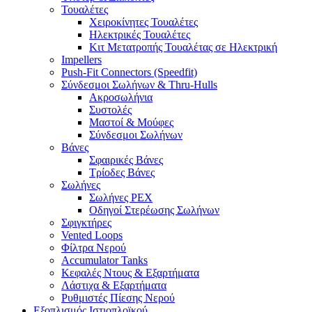
Τουαλέτες
Χειροκίνητες Τουαλέτες
Ηλεκτρικές Τουαλέτες
Κιτ Μετατροπής Τουαλέτας σε Ηλεκτρική
Impellers
Push-Fit Connectors (Speedfit)
Σύνδεσμοι Σωλήνων & Thru-Hulls
Ακροσωλήνια
Συστολές
Μαστοί & Μούφες
Σύνδεσμοι Σωλήνων
Βάνες
Σφαιρικές Βάνες
Τρίοδες Βάνες
Σωλήνες
Σωλήνες PEX
Οδηγοί Στερέωσης Σωλήνων
Σφιγκτήρες
Vented Loops
Φίλτρα Νερού
Accumulator Tanks
Κεφαλές Ντους & Εξαρτήματα
Λάστιχα & Εξαρτήματα
Ρυθμιστές Πίεσης Νερού
Εξοπλισμός Ιστιοπλοϊκού