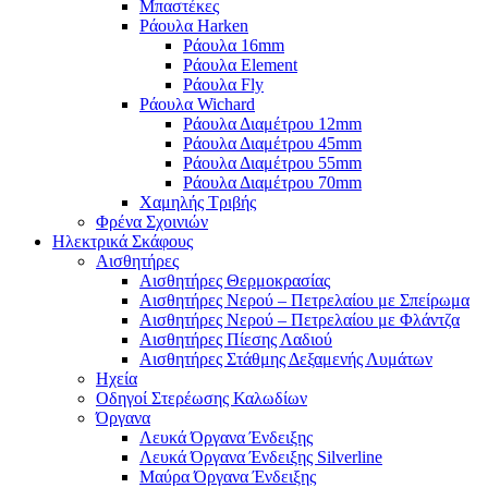
Μπαστέκες
Ράουλα Harken
Ράουλα 16mm
Ράουλα Element
Ράουλα Fly
Ράουλα Wichard
Ράουλα Διαμέτρου 12mm
Ράουλα Διαμέτρου 45mm
Ράουλα Διαμέτρου 55mm
Ράουλα Διαμέτρου 70mm
Χαμηλής Τριβής
Φρένα Σχοινιών
Ηλεκτρικά Σκάφους
Αισθητήρες
Αισθητήρες Θερμοκρασίας
Αισθητήρες Νερού – Πετρελαίου με Σπείρωμα
Αισθητήρες Νερού – Πετρελαίου με Φλάντζα
Αισθητήρες Πίεσης Λαδιού
Αισθητήρες Στάθμης Δεξαμενής Λυμάτων
Ηχεία
Οδηγοί Στερέωσης Καλωδίων
Όργανα
Λευκά Όργανα Ένδειξης
Λευκά Όργανα Ένδειξης Silverline
Μαύρα Όργανα Ένδειξης