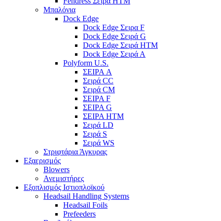
Fendress Σειρά HTM
Μπαλόνια
Dock Edge
Dock Edge Σειρα F
Dock Edge Σειρά G
Dock Edge Σειρά HTM
Dock Edge Σειρά Α
Polyform U.S.
ΣΕΙΡΑ A
Σειρά CC
Σειρά CM
ΣΕΙΡΑ F
ΣΕΙΡΑ G
ΣΕΙΡΑ HTM
Σειρά LD
Σειρά S
Σειρά WS
Στριφτάρια Άγκυρας
Εξαερισμός
Blowers
Ανεμιστήρες
Εξοπλισμός Ιστιοπλοϊκού
Headsail Handling Systems
Headsail Foils
Prefeeders