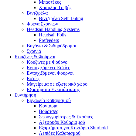
Μπαστέκες
Χαμηλής Τριβής
Βιντζιρέλα
Βιντζιρέλα Self Tailing
Φρένα Σχοινιών
Headsail Handling Systems
Headsail Foils
Prefeeders
Βαγόνια & Σιδηρόδρομοι
Σχοινιά
Κουζίνες & Φούρνοι
Κουζίνες με Φούρνο
Εντοιχιζόμενες Εστίες
Εντοιχιζόμενοι Φούρνοι
Εστίες
Μαγείρεμα σε εξωτερικό χώρο
Εξαρτήματα Εγκατάστασης
Συντήρηση
Εργαλεία Καθαρισμού
Κοντάρια
Βούρτσες
Σφουγγαρίστρες & Σκούπες
Αξεσουάρ Καθαρισμού
Εξαρτήματα για Κοντάρια Shurhold
Λεπίδες Καθαρισμού