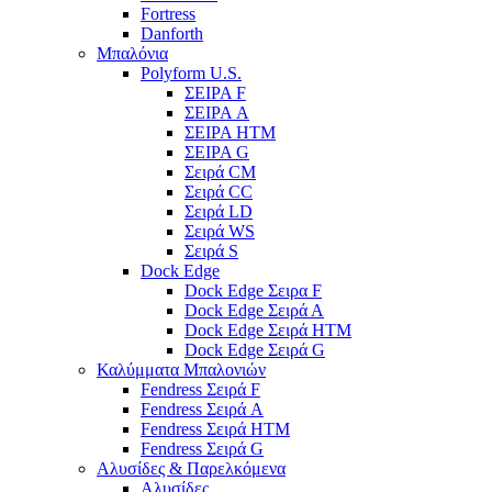
Fortress
Danforth
Μπαλόνια
Polyform U.S.
ΣΕΙΡΑ F
ΣΕΙΡΑ A
ΣΕΙΡΑ HTM
ΣΕΙΡΑ G
Σειρά CM
Σειρά CC
Σειρά LD
Σειρά WS
Σειρά S
Dock Edge
Dock Edge Σειρα F
Dock Edge Σειρά Α
Dock Edge Σειρά HTM
Dock Edge Σειρά G
Καλύμματα Μπαλονιών
Fendress Σειρά F
Fendress Σειρά A
Fendress Σειρά HTM
Fendress Σειρά G
Αλυσίδες & Παρελκόμενα
Αλυσίδες