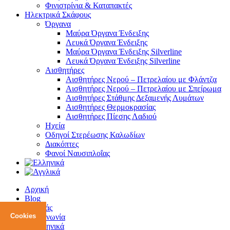
Φινιστρίνια & Καταπακτές
Ηλεκτρικά Σκάφους
Όργανα
Μαύρα Όργανα Ένδειξης
Λευκά Όργανα Ένδειξης
Μαύρα Όργανα Ένδειξης Silverline
Λευκά Όργανα Ένδειξης Silverline
Αισθητήρες
Αισθητήρες Νερού – Πετρελαίου με Φλάντζα
Αισθητήρες Νερού – Πετρελαίου με Σπείρωμα
Αισθητήρες Στάθμης Δεξαμενής Λυμάτων
Αισθητήρες Θερμοκρασίας
Αισθητήρες Πίεσης Λαδιού
Ηχεία
Οδηγοί Στερέωσης Καλωδίων
Διακόπτες
Φανοί Ναυσιπλοΐας
Αρχική
Blog
Για εμάς
Cookies
Επικοινωνία