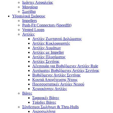
Ιμάντες Ασφαλείας
Μαχαίρια
Σωσίβια
Υδραυλικά Σκάφους
Impellers
Push-Fit Connectors (Speedfit)
Vented Loops
Αντλίες
Αντλίες Ζωντανού Δολώματος
Αντλίες Κυκλοφορητές
Αντλίες Λυμάτων
Αντλίες με Impeller
Αντλίες Πλυσίματος
Αντλίες Σεντίνας
Αξεσουάρ για Βυθιζόμενες Αντλίες Rule
Αυτόματες Βυθιζόμενες Αντλίες Σεντίνας
Βυθιζόμενες Αντλίες Σεντίνας
Κουτιά Αποχέτευσης Ντους
Πρεσσοστατικές Αντλίες Νερού
Χειροκίνητες Αντλίες
Βάνες
Σφαιρικές Βάνες
Τρίοδες Βάνες
Σύνδεσμοι Σωλήνων & Thru-Hulls
Ακροσωλήνια