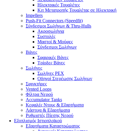
Ηλεκτρικές Τουαλέτες
Κιτ Μετατροπής Τουαλέτας σε Ηλεκτρική
Impellers
Push-Fit Connectors (Speedfit)
Σύνδεσμοι Σωλήνων & Thru-Hulls
Ακροσωλήνια
Συστολές
Μαστοί & Μούφες
Σύνδεσμοι Σωλήνων
Βάνες
Σφαιρικές Βάνες
Τρίοδες Βάνες
Σωλήνες
Σωλήνες PEX
Οδηγοί Στερέωσης Σωλήνων
Σφιγκτήρες
Vented Loops
Φίλτρα Νερού
Accumulator Tanks
Κεφαλές Ντους & Εξαρτήματα
Λάστιχα & Εξαρτήματα
Ρυθμιστές Πίεσης Νερού
Εξοπλισμός Ιστιοπλοϊκού
Εξαρτήματα Καταστρώματος