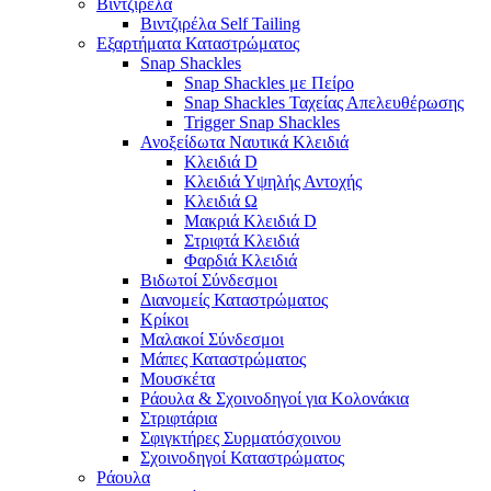
Βιντζιρέλα
Βιντζιρέλα Self Tailing
Εξαρτήματα Καταστρώματος
Snap Shackles
Snap Shackles με Πείρο
Snap Shackles Ταχείας Απελευθέρωσης
Trigger Snap Shackles
Ανοξείδωτα Ναυτικά Κλειδιά
Κλειδιά D
Κλειδιά Υψηλής Αντοχής
Κλειδιά Ω
Μακριά Κλειδιά D
Στριφτά Κλειδιά
Φαρδιά Κλειδιά
Βιδωτοί Σύνδεσμοι
Διανομείς Καταστρώματος
Κρίκοι
Μαλακοί Σύνδεσμοι
Μάπες Καταστρώματος
Μουσκέτα
Ράουλα & Σχοινοδηγοί για Κολονάκια
Στριφτάρια
Σφιγκτήρες Συρματόσχοινου
Σχοινοδηγοί Καταστρώματος
Ράουλα