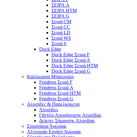
ΣΕΙΡΑ A
ΣΕΙΡΑ HTM
ΣΕΙΡΑ G
Σειρά CM
Σειρά CC
Σειρά LD
Σειρά WS
Σειρά S
Dock Edge
Dock Edge Σειρα F
Dock Edge Σειρά Α
Dock Edge Σειρά HTM
Dock Edge Σειρά G
Καλύμματα Μπαλονιών
Fendress Σειρά F
Fendress Σειρά A
Fendress Σειρά HTM
Fendress Σειρά G
Αλυσίδες & Παρελκόμενα
Αλυσίδες
Γάντζοι Αποφόρτισης Αλυσίδας
Δείκτες Σήμανσης Αλυσίδας
Στριφτάρια Άγκυρας
Αξεσουάρ Εργάτη Άγκυρας