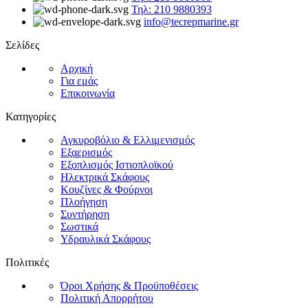
Τηλ: 210 9880393
info@tecrepmarine.gr
Σελίδες
Αρχική
Για εμάς
Επικοινωνία
Κατηγορίες
Αγκυροβόλιο & Ελλιμενισμός
Εξαερισμός
Εξοπλισμός Ιστιοπλοϊκού
Ηλεκτρικά Σκάφους
Κουζίνες & Φούρνοι
Πλοήγηση
Συντήρηση
Σωστικά
Υδραυλικά Σκάφους
Πολιτικές
Όροι Χρήσης & Προϋποθέσεις
Πολιτική Απορρήτου