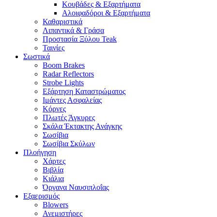
Κουβάδες & Εξαρτήματα
Αλοιφαδόροι & Εξαρτήματα
Καθαριστικά
Λιπαντικά & Γράσα
Προστασία Ξύλου Teak
Ταινίες
Σωστικά
Boom Brakes
Radar Reflectors
Strobe Lights
Εξάρτηση Καταστρώματος
Ιμάντες Ασφαλείας
Κόρνες
Πλωτές Άγκυρες
Σκάλα Έκτακτης Ανάγκης
Σωσίβια
Σωσίβια Σκύλων
Πλοήγηση
Χάρτες
Βιβλία
Κιάλια
Όργανα Ναυσιπλοΐας
Εξαερισμός
Blowers
Ανεμιστήρες