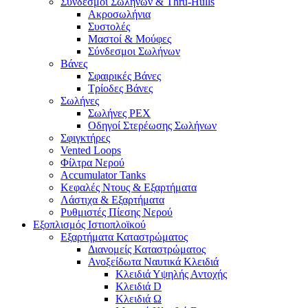
Σύνδεσμοι Σωλήνων & Thru-Hulls
Ακροσωλήνια
Συστολές
Μαστοί & Μούφες
Σύνδεσμοι Σωλήνων
Βάνες
Σφαιρικές Βάνες
Τρίοδες Βάνες
Σωλήνες
Σωλήνες PEX
Οδηγοί Στερέωσης Σωλήνων
Σφιγκτήρες
Vented Loops
Φίλτρα Νερού
Accumulator Tanks
Κεφαλές Ντους & Εξαρτήματα
Λάστιχα & Εξαρτήματα
Ρυθμιστές Πίεσης Νερού
Εξοπλισμός Ιστιοπλοϊκού
Εξαρτήματα Καταστρώματος
Διανομείς Καταστρώματος
Ανοξείδωτα Ναυτικά Κλειδιά
Κλειδιά Υψηλής Αντοχής
Κλειδιά D
Κλειδιά Ω