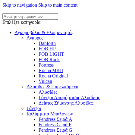
Skip to navigation
Skip to main content
Επιλέξτε κατηγορία
Αγκυροβόλιο & Ελλιμενισμός
Άγκυρες
Danforth
FOB HP
FOB LIGHT
FOB Rock
Fortress
Rocna MKII
Rocna Original
Vulcan
Αλυσίδες & Παρελκόμενα
Αλυσίδες
Γάντζοι Αποφόρτισης Αλυσίδας
Δείκτες Σήμανσης Αλυσίδας
Γάντζοι
Καλύμματα Μπαλονιών
Fendress Σειρά A
Fendress Σειρά F
Fendress Σειρά G