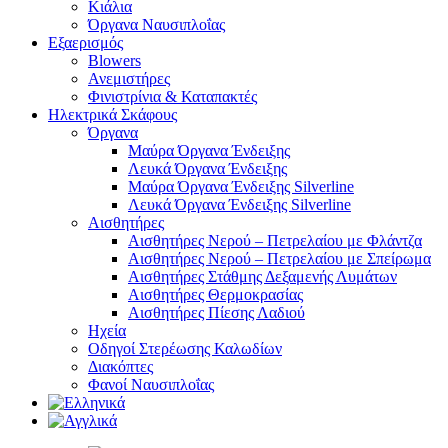
Κιάλια
Όργανα Ναυσιπλοΐας
Εξαερισμός
Blowers
Ανεμιστήρες
Φινιστρίνια & Καταπακτές
Ηλεκτρικά Σκάφους
Όργανα
Μαύρα Όργανα Ένδειξης
Λευκά Όργανα Ένδειξης
Μαύρα Όργανα Ένδειξης Silverline
Λευκά Όργανα Ένδειξης Silverline
Αισθητήρες
Αισθητήρες Νερού – Πετρελαίου με Φλάντζα
Αισθητήρες Νερού – Πετρελαίου με Σπείρωμα
Αισθητήρες Στάθμης Δεξαμενής Λυμάτων
Αισθητήρες Θερμοκρασίας
Αισθητήρες Πίεσης Λαδιού
Ηχεία
Οδηγοί Στερέωσης Καλωδίων
Διακόπτες
Φανοί Ναυσιπλοΐας