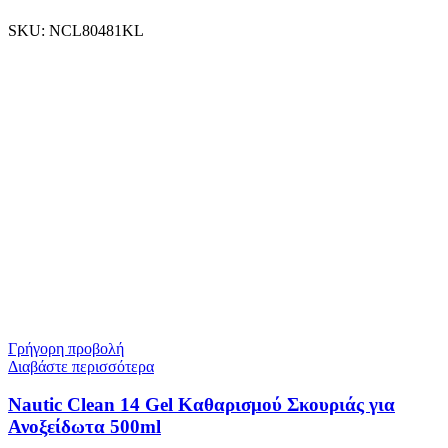
SKU:
NCL80481KL
Γρήγορη προβολή
Διαβάστε περισσότερα
Nautic Clean 14 Gel Καθαρισμού Σκουριάς για
Ανοξείδωτα 500ml