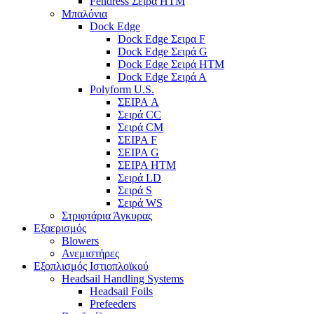
Fendress Σειρά HTM
Μπαλόνια
Dock Edge
Dock Edge Σειρα F
Dock Edge Σειρά G
Dock Edge Σειρά HTM
Dock Edge Σειρά Α
Polyform U.S.
ΣΕΙΡΑ A
Σειρά CC
Σειρά CM
ΣΕΙΡΑ F
ΣΕΙΡΑ G
ΣΕΙΡΑ HTM
Σειρά LD
Σειρά S
Σειρά WS
Στριφτάρια Άγκυρας
Εξαερισμός
Blowers
Ανεμιστήρες
Εξοπλισμός Ιστιοπλοϊκού
Headsail Handling Systems
Headsail Foils
Prefeeders