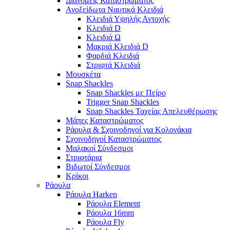
Διανομείς Καταστρώματος
Ανοξείδωτα Ναυτικά Κλειδιά
Κλειδιά Υψηλής Αντοχής
Κλειδιά D
Κλειδιά Ω
Μακριά Κλειδιά D
Φαρδιά Κλειδιά
Στριφτά Κλειδιά
Μουσκέτα
Snap Shackles
Snap Shackles με Πείρο
Trigger Snap Shackles
Snap Shackles Ταχείας Απελευθέρωσης
Μάπες Καταστρώματος
Ράουλα & Σχοινοδηγοί για Κολονάκια
Σχοινοδηγοί Καταστρώματος
Μαλακοί Σύνδεσμοι
Στριφτάρια
Βιδωτοί Σύνδεσμοι
Κρίκοι
Ράουλα
Ράουλα Harken
Ράουλα Element
Ράουλα 16mm
Ράουλα Fly