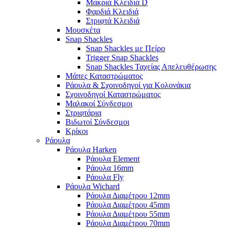
Μακριά Κλειδιά D
Φαρδιά Κλειδιά
Στριφτά Κλειδιά
Μουσκέτα
Snap Shackles
Snap Shackles με Πείρο
Trigger Snap Shackles
Snap Shackles Ταχείας Απελευθέρωσης
Μάπες Καταστρώματος
Ράουλα & Σχοινοδηγοί για Κολονάκια
Σχοινοδηγοί Καταστρώματος
Μαλακοί Σύνδεσμοι
Στριφτάρια
Βιδωτοί Σύνδεσμοι
Κρίκοι
Ράουλα
Ράουλα Harken
Ράουλα Element
Ράουλα 16mm
Ράουλα Fly
Ράουλα Wichard
Ράουλα Διαμέτρου 12mm
Ράουλα Διαμέτρου 45mm
Ράουλα Διαμέτρου 55mm
Ράουλα Διαμέτρου 70mm