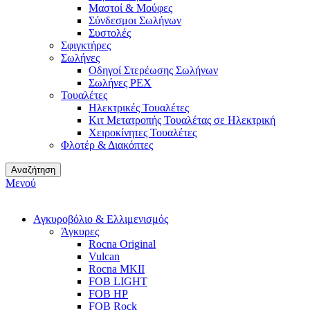
Μαστοί & Μούφες
Σύνδεσμοι Σωλήνων
Συστολές
Σφιγκτήρες
Σωλήνες
Οδηγοί Στερέωσης Σωλήνων
Σωλήνες PEX
Τουαλέτες
Ηλεκτρικές Τουαλέτες
Κιτ Μετατροπής Τουαλέτας σε Ηλεκτρική
Χειροκίνητες Τουαλέτες
Φλοτέρ & Διακόπτες
Αναζήτηση
Μενού
Αγκυροβόλιο & Ελλιμενισμός
Άγκυρες
Rocna Original
Vulcan
Rocna MKII
FOB LIGHT
FOB HP
FOB Rock