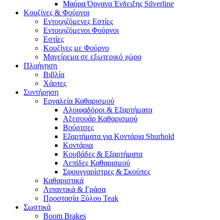
Μαύρα Όργανα Ένδειξης Silverline
Κουζίνες & Φούρνοι
Εντοιχιζόμενες Εστίες
Εντοιχιζόμενοι Φούρνοι
Εστίες
Κουζίνες με Φούρνο
Μαγείρεμα σε εξωτερικό χώρο
Πλοήγηση
Βιβλία
Χάρτες
Συντήρηση
Εργαλεία Καθαρισμού
Αλοιφαδόροι & Εξαρτήματα
Αξεσουάρ Καθαρισμού
Βούρτσες
Εξαρτήματα για Κοντάρια Shurhold
Κοντάρια
Κουβάδες & Εξαρτήματα
Λεπίδες Καθαρισμού
Σφουγγαρίστρες & Σκούπες
Καθαριστικά
Λιπαντικά & Γράσα
Προστασία Ξύλου Teak
Σωστικά
Boom Brakes