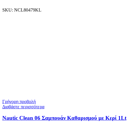
SKU:
NCL80479KL
Γρήγορη προβολή
Διαβάστε περισσότερα
Nautic Clean 06 Σαμπουάν Καθαρισμού με Κερί 1Lt