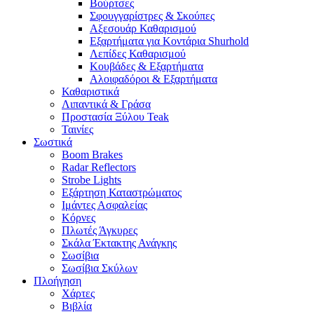
Βούρτσες
Σφουγγαρίστρες & Σκούπες
Αξεσουάρ Καθαρισμού
Εξαρτήματα για Κοντάρια Shurhold
Λεπίδες Καθαρισμού
Κουβάδες & Εξαρτήματα
Αλοιφαδόροι & Εξαρτήματα
Καθαριστικά
Λιπαντικά & Γράσα
Προστασία Ξύλου Teak
Ταινίες
Σωστικά
Boom Brakes
Radar Reflectors
Strobe Lights
Εξάρτηση Καταστρώματος
Ιμάντες Ασφαλείας
Κόρνες
Πλωτές Άγκυρες
Σκάλα Έκτακτης Ανάγκης
Σωσίβια
Σωσίβια Σκύλων
Πλοήγηση
Χάρτες
Βιβλία