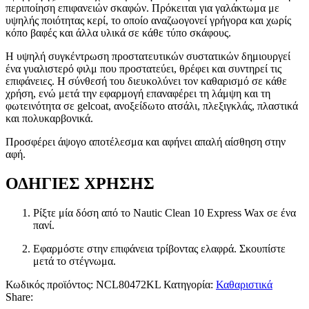
περιποίηση επιφανειών σκαφών. Πρόκειται για γαλάκτωμα με
υψηλής ποιότητας κερί, το οποίο αναζωογονεί γρήγορα και χωρίς
κόπο βαφές και άλλα υλικά σε κάθε τύπο σκάφους.
Η υψηλή συγκέντρωση προστατευτικών συστατικών δημιουργεί
ένα γυαλιστερό φιλμ που προστατεύει, θρέφει και συντηρεί τις
επιφάνειες. Η σύνθεσή του διευκολύνει τον καθαρισμό σε κάθε
χρήση, ενώ μετά την εφαρμογή επαναφέρει τη λάμψη και τη
φωτεινότητα σε gelcoat, ανοξείδωτο ατσάλι, πλεξιγκλάς, πλαστικά
και πολυκαρβονικά.
Προσφέρει άψογο αποτέλεσμα και αφήνει απαλή αίσθηση στην
αφή.
ΟΔΗΓΙΕΣ ΧΡΗΣΗΣ
Ρίξτε μία δόση από το Nautic Clean 10 Express Wax σε ένα
πανί.
Εφαρμόστε στην επιφάνεια τρίβοντας ελαφρά. Σκουπίστε
μετά το στέγνωμα.
Κωδικός προϊόντος:
NCL80472KL
Κατηγορία:
Καθαριστικά
Share: