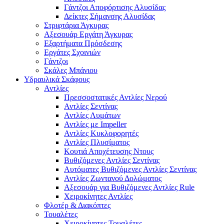
Γάντζοι Αποφόρτισης Αλυσίδας
Δείκτες Σήμανσης Αλυσίδας
Στριφτάρια Άγκυρας
Αξεσουάρ Εργάτη Άγκυρας
Εξαρτήματα Πρόσδεσης
Εργάτες Σχοινιών
Γάντζοι
Σκάλες Μπάνιου
Υδραυλικά Σκάφους
Αντλίες
Πρεσσοστατικές Αντλίες Νερού
Αντλίες Σεντίνας
Αντλίες Λυμάτων
Αντλίες με Impeller
Αντλίες Κυκλοφορητές
Αντλίες Πλυσίματος
Κουτιά Αποχέτευσης Ντους
Βυθιζόμενες Αντλίες Σεντίνας
Αυτόματες Βυθιζόμενες Αντλίες Σεντίνας
Αντλίες Ζωντανού Δολώματος
Αξεσουάρ για Βυθιζόμενες Αντλίες Rule
Χειροκίνητες Αντλίες
Φλοτέρ & Διακόπτες
Τουαλέτες
Χειροκίνητες Τουαλέτες