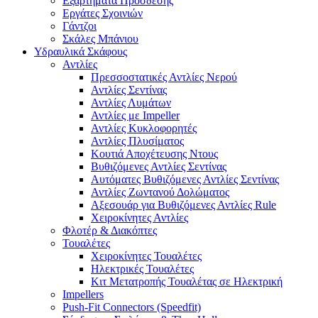
Εξαρτήματα Πρόσδεσης
Εργάτες Σχοινιών
Γάντζοι
Σκάλες Μπάνιου
Υδραυλικά Σκάφους
Αντλίες
Πρεσσοστατικές Αντλίες Νερού
Αντλίες Σεντίνας
Αντλίες Λυμάτων
Αντλίες με Impeller
Αντλίες Κυκλοφορητές
Αντλίες Πλυσίματος
Κουτιά Αποχέτευσης Ντους
Βυθιζόμενες Αντλίες Σεντίνας
Αυτόματες Βυθιζόμενες Αντλίες Σεντίνας
Αντλίες Ζωντανού Δολώματος
Αξεσουάρ για Βυθιζόμενες Αντλίες Rule
Χειροκίνητες Αντλίες
Φλοτέρ & Διακόπτες
Τουαλέτες
Χειροκίνητες Τουαλέτες
Ηλεκτρικές Τουαλέτες
Κιτ Μετατροπής Τουαλέτας σε Ηλεκτρική
Impellers
Push-Fit Connectors (Speedfit)