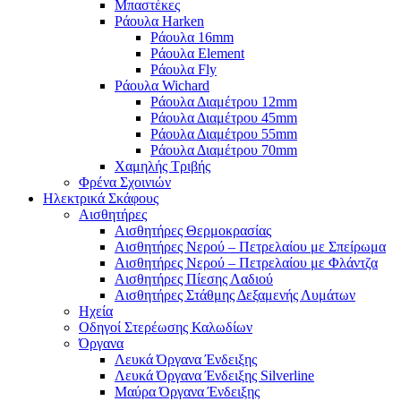
Μπαστέκες
Ράουλα Harken
Ράουλα 16mm
Ράουλα Element
Ράουλα Fly
Ράουλα Wichard
Ράουλα Διαμέτρου 12mm
Ράουλα Διαμέτρου 45mm
Ράουλα Διαμέτρου 55mm
Ράουλα Διαμέτρου 70mm
Χαμηλής Τριβής
Φρένα Σχοινιών
Ηλεκτρικά Σκάφους
Αισθητήρες
Αισθητήρες Θερμοκρασίας
Αισθητήρες Νερού – Πετρελαίου με Σπείρωμα
Αισθητήρες Νερού – Πετρελαίου με Φλάντζα
Αισθητήρες Πίεσης Λαδιού
Αισθητήρες Στάθμης Δεξαμενής Λυμάτων
Ηχεία
Οδηγοί Στερέωσης Καλωδίων
Όργανα
Λευκά Όργανα Ένδειξης
Λευκά Όργανα Ένδειξης Silverline
Μαύρα Όργανα Ένδειξης