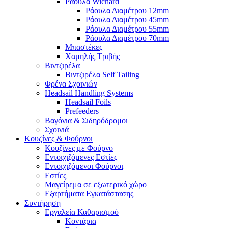
Ράουλα Wichard
Ράουλα Διαμέτρου 12mm
Ράουλα Διαμέτρου 45mm
Ράουλα Διαμέτρου 55mm
Ράουλα Διαμέτρου 70mm
Μπαστέκες
Χαμηλής Τριβής
Βιντζιρέλα
Βιντζιρέλα Self Tailing
Φρένα Σχοινιών
Headsail Handling Systems
Headsail Foils
Prefeeders
Βαγόνια & Σιδηρόδρομοι
Σχοινιά
Κουζίνες & Φούρνοι
Κουζίνες με Φούρνο
Εντοιχιζόμενες Εστίες
Εντοιχιζόμενοι Φούρνοι
Εστίες
Μαγείρεμα σε εξωτερικό χώρο
Εξαρτήματα Εγκατάστασης
Συντήρηση
Εργαλεία Καθαρισμού
Κοντάρια