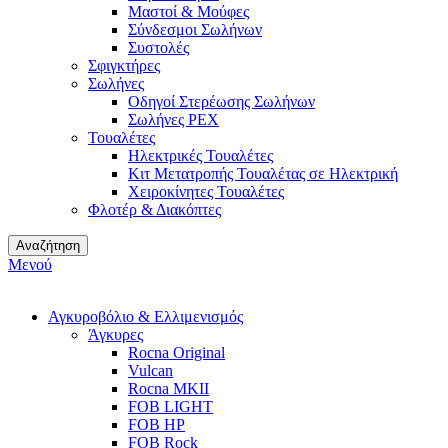
Μαστοί & Μούφες
Σύνδεσμοι Σωλήνων
Συστολές
Σφιγκτήρες
Σωλήνες
Οδηγοί Στερέωσης Σωλήνων
Σωλήνες PEX
Τουαλέτες
Ηλεκτρικές Τουαλέτες
Κιτ Μετατροπής Τουαλέτας σε Ηλεκτρική
Χειροκίνητες Τουαλέτες
Φλοτέρ & Διακόπτες
Αναζήτηση
Μενού
Αγκυροβόλιο & Ελλιμενισμός
Άγκυρες
Rocna Original
Vulcan
Rocna MKII
FOB LIGHT
FOB HP
FOB Rock