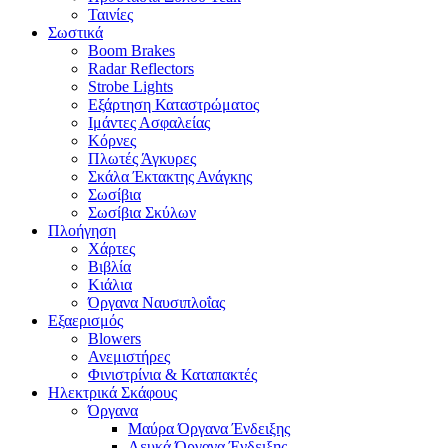
Ταινίες
Σωστικά
Boom Brakes
Radar Reflectors
Strobe Lights
Εξάρτηση Καταστρώματος
Ιμάντες Ασφαλείας
Κόρνες
Πλωτές Άγκυρες
Σκάλα Έκτακτης Ανάγκης
Σωσίβια
Σωσίβια Σκύλων
Πλοήγηση
Χάρτες
Βιβλία
Κιάλια
Όργανα Ναυσιπλοΐας
Εξαερισμός
Blowers
Ανεμιστήρες
Φινιστρίνια & Καταπακτές
Ηλεκτρικά Σκάφους
Όργανα
Μαύρα Όργανα Ένδειξης
Λευκά Όργανα Ένδειξης