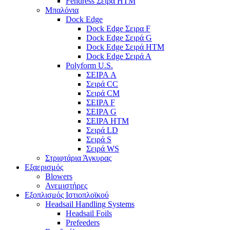
Fendress Σειρά HTM
Μπαλόνια
Dock Edge
Dock Edge Σειρα F
Dock Edge Σειρά G
Dock Edge Σειρά HTM
Dock Edge Σειρά Α
Polyform U.S.
ΣΕΙΡΑ A
Σειρά CC
Σειρά CM
ΣΕΙΡΑ F
ΣΕΙΡΑ G
ΣΕΙΡΑ HTM
Σειρά LD
Σειρά S
Σειρά WS
Στριφτάρια Άγκυρας
Εξαερισμός
Blowers
Ανεμιστήρες
Εξοπλισμός Ιστιοπλοϊκού
Headsail Handling Systems
Headsail Foils
Prefeeders