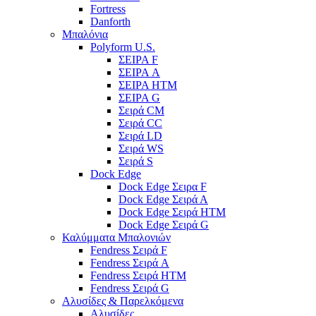
Fortress
Danforth
Μπαλόνια
Polyform U.S.
ΣΕΙΡΑ F
ΣΕΙΡΑ A
ΣΕΙΡΑ HTM
ΣΕΙΡΑ G
Σειρά CM
Σειρά CC
Σειρά LD
Σειρά WS
Σειρά S
Dock Edge
Dock Edge Σειρα F
Dock Edge Σειρά Α
Dock Edge Σειρά HTM
Dock Edge Σειρά G
Καλύμματα Μπαλονιών
Fendress Σειρά F
Fendress Σειρά A
Fendress Σειρά HTM
Fendress Σειρά G
Αλυσίδες & Παρελκόμενα
Αλυσίδες