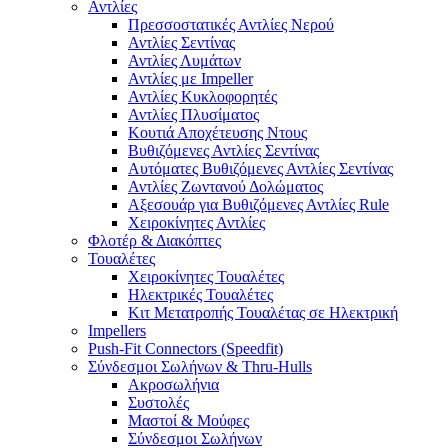
Αντλίες
Πρεσσοστατικές Αντλίες Νερού
Αντλίες Σεντίνας
Αντλίες Λυμάτων
Αντλίες με Impeller
Αντλίες Κυκλοφορητές
Αντλίες Πλυσίματος
Κουτιά Αποχέτευσης Ντους
Βυθιζόμενες Αντλίες Σεντίνας
Αυτόματες Βυθιζόμενες Αντλίες Σεντίνας
Αντλίες Ζωντανού Δολώματος
Αξεσουάρ για Βυθιζόμενες Αντλίες Rule
Χειροκίνητες Αντλίες
Φλοτέρ & Διακόπτες
Τουαλέτες
Χειροκίνητες Τουαλέτες
Ηλεκτρικές Τουαλέτες
Κιτ Μετατροπής Τουαλέτας σε Ηλεκτρική
Impellers
Push-Fit Connectors (Speedfit)
Σύνδεσμοι Σωλήνων & Thru-Hulls
Ακροσωλήνια
Συστολές
Μαστοί & Μούφες
Σύνδεσμοι Σωλήνων