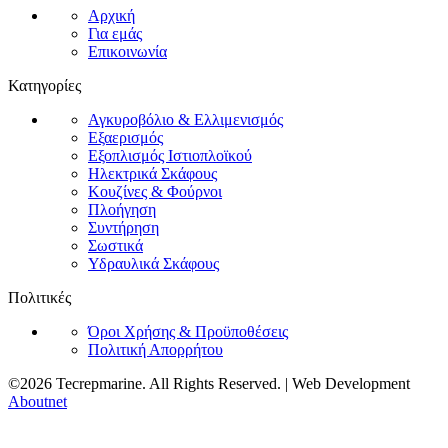
Αρχική
Για εμάς
Επικοινωνία
Κατηγορίες
Αγκυροβόλιο & Ελλιμενισμός
Εξαερισμός
Εξοπλισμός Ιστιοπλοϊκού
Ηλεκτρικά Σκάφους
Κουζίνες & Φούρνοι
Πλοήγηση
Συντήρηση
Σωστικά
Υδραυλικά Σκάφους
Πολιτικές
Όροι Χρήσης & Προϋποθέσεις
Πολιτική Απορρήτου
©2026 Tecrepmarine. All Rights Reserved. | Web Development
Aboutnet