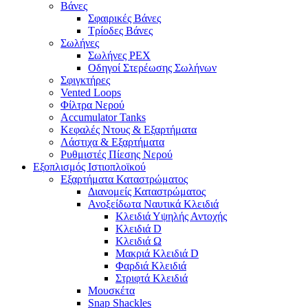
Βάνες
Σφαιρικές Βάνες
Τρίοδες Βάνες
Σωλήνες
Σωλήνες PEX
Οδηγοί Στερέωσης Σωλήνων
Σφιγκτήρες
Vented Loops
Φίλτρα Νερού
Accumulator Tanks
Κεφαλές Ντους & Εξαρτήματα
Λάστιχα & Εξαρτήματα
Ρυθμιστές Πίεσης Νερού
Εξοπλισμός Ιστιοπλοϊκού
Εξαρτήματα Καταστρώματος
Διανομείς Καταστρώματος
Ανοξείδωτα Ναυτικά Κλειδιά
Κλειδιά Υψηλής Αντοχής
Κλειδιά D
Κλειδιά Ω
Μακριά Κλειδιά D
Φαρδιά Κλειδιά
Στριφτά Κλειδιά
Μουσκέτα
Snap Shackles