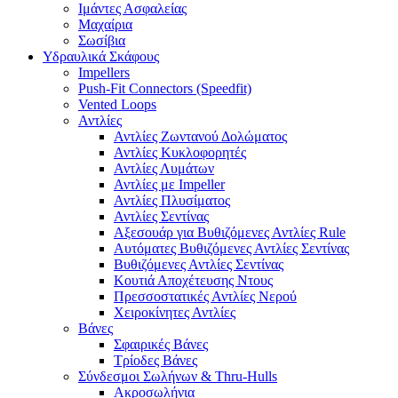
Ιμάντες Ασφαλείας
Μαχαίρια
Σωσίβια
Υδραυλικά Σκάφους
Impellers
Push-Fit Connectors (Speedfit)
Vented Loops
Αντλίες
Αντλίες Ζωντανού Δολώματος
Αντλίες Κυκλοφορητές
Αντλίες Λυμάτων
Αντλίες με Impeller
Αντλίες Πλυσίματος
Αντλίες Σεντίνας
Αξεσουάρ για Βυθιζόμενες Αντλίες Rule
Αυτόματες Βυθιζόμενες Αντλίες Σεντίνας
Βυθιζόμενες Αντλίες Σεντίνας
Κουτιά Αποχέτευσης Ντους
Πρεσσοστατικές Αντλίες Νερού
Χειροκίνητες Αντλίες
Βάνες
Σφαιρικές Βάνες
Τρίοδες Βάνες
Σύνδεσμοι Σωλήνων & Thru-Hulls
Ακροσωλήνια