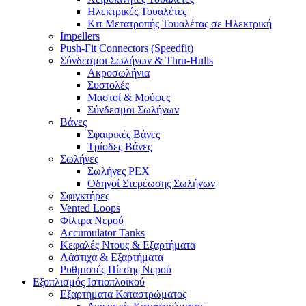
Ηλεκτρικές Τουαλέτες
Κιτ Μετατροπής Τουαλέτας σε Ηλεκτρική
Impellers
Push-Fit Connectors (Speedfit)
Σύνδεσμοι Σωλήνων & Thru-Hulls
Ακροσωλήνια
Συστολές
Μαστοί & Μούφες
Σύνδεσμοι Σωλήνων
Βάνες
Σφαιρικές Βάνες
Τρίοδες Βάνες
Σωλήνες
Σωλήνες PEX
Οδηγοί Στερέωσης Σωλήνων
Σφιγκτήρες
Vented Loops
Φίλτρα Νερού
Accumulator Tanks
Κεφαλές Ντους & Εξαρτήματα
Λάστιχα & Εξαρτήματα
Ρυθμιστές Πίεσης Νερού
Εξοπλισμός Ιστιοπλοϊκού
Εξαρτήματα Καταστρώματος