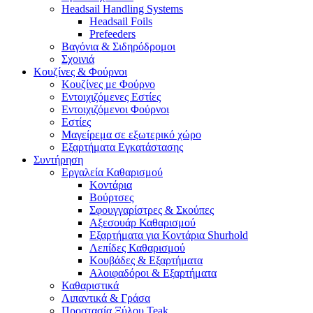
Headsail Handling Systems
Headsail Foils
Prefeeders
Βαγόνια & Σιδηρόδρομοι
Σχοινιά
Κουζίνες & Φούρνοι
Κουζίνες με Φούρνο
Εντοιχιζόμενες Εστίες
Εντοιχιζόμενοι Φούρνοι
Εστίες
Μαγείρεμα σε εξωτερικό χώρο
Εξαρτήματα Εγκατάστασης
Συντήρηση
Εργαλεία Καθαρισμού
Κοντάρια
Βούρτσες
Σφουγγαρίστρες & Σκούπες
Αξεσουάρ Καθαρισμού
Εξαρτήματα για Κοντάρια Shurhold
Λεπίδες Καθαρισμού
Κουβάδες & Εξαρτήματα
Αλοιφαδόροι & Εξαρτήματα
Καθαριστικά
Λιπαντικά & Γράσα
Προστασία Ξύλου Teak