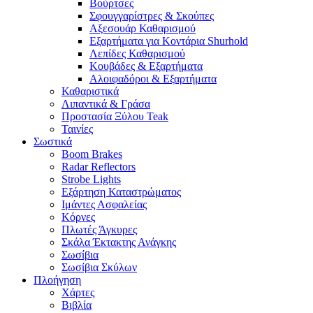
Βούρτσες
Σφουγγαρίστρες & Σκούπες
Αξεσουάρ Καθαρισμού
Εξαρτήματα για Κοντάρια Shurhold
Λεπίδες Καθαρισμού
Κουβάδες & Εξαρτήματα
Αλοιφαδόροι & Εξαρτήματα
Καθαριστικά
Λιπαντικά & Γράσα
Προστασία Ξύλου Teak
Ταινίες
Σωστικά
Boom Brakes
Radar Reflectors
Strobe Lights
Εξάρτηση Καταστρώματος
Ιμάντες Ασφαλείας
Κόρνες
Πλωτές Άγκυρες
Σκάλα Έκτακτης Ανάγκης
Σωσίβια
Σωσίβια Σκύλων
Πλοήγηση
Χάρτες
Βιβλία