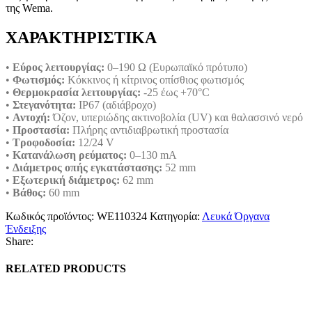
της Wema.
ΧΑΡΑΚΤΗΡΙΣΤΙΚΑ
•
Εύρος λειτουργίας:
0–190 Ω (Ευρωπαϊκό πρότυπο)
•
Φωτισμός:
Κόκκινος ή κίτρινος οπίσθιος φωτισμός
•
Θερμοκρασία λειτουργίας:
-25 έως +70°C
•
Στεγανότητα:
IP67 (αδιάβροχο)
•
Αντοχή:
Όζον, υπεριώδης ακτινοβολία (UV) και θαλασσινό νερό
•
Προστασία:
Πλήρης αντιδιαβρωτική προστασία
•
Τροφοδοσία:
12/24 V
•
Κατανάλωση ρεύματος:
0–130 mA
•
Διάμετρος οπής εγκατάστασης:
52 mm
•
Εξωτερική διάμετρος:
62 mm
•
Βάθος:
60 mm
Κωδικός προϊόντος:
WE110324
Κατηγορία:
Λευκά Όργανα
Ένδειξης
Share:
RELATED PRODUCTS