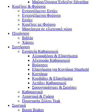
Μαύρα Όργανα Ένδειξης Silverline
Κουζίνες & Φούρνοι
Εντοιχιζόμενες Εστίες
Εντοιχιζόμενοι Φούρνοι
Εστίες
Κουζίνες με Φούρνο
Μαγείρεμα σε εξωτερικό χώρο
Πλοήγηση
Βιβλία
Χάρτες
Συντήρηση
Εργαλεία Καθαρισμού
Αλοιφαδόροι & Εξαρτήματα
Αξεσουάρ Καθαρισμού
Βούρτσες
Εξαρτήματα για Κοντάρια Shurhold
Κοντάρια
Κουβάδες & Εξαρτήματα
Λεπίδες Καθαρισμού
Σφουγγαρίστρες & Σκούπες
Καθαριστικά
Λιπαντικά & Γράσα
Προστασία Ξύλου Teak
Σωστικά
Boom Brakes