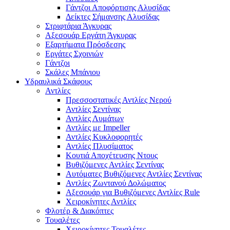
Γάντζοι Αποφόρτισης Αλυσίδας
Δείκτες Σήμανσης Αλυσίδας
Στριφτάρια Άγκυρας
Αξεσουάρ Εργάτη Άγκυρας
Εξαρτήματα Πρόσδεσης
Εργάτες Σχοινιών
Γάντζοι
Σκάλες Μπάνιου
Υδραυλικά Σκάφους
Αντλίες
Πρεσσοστατικές Αντλίες Νερού
Αντλίες Σεντίνας
Αντλίες Λυμάτων
Αντλίες με Impeller
Αντλίες Κυκλοφορητές
Αντλίες Πλυσίματος
Κουτιά Αποχέτευσης Ντους
Βυθιζόμενες Αντλίες Σεντίνας
Αυτόματες Βυθιζόμενες Αντλίες Σεντίνας
Αντλίες Ζωντανού Δολώματος
Αξεσουάρ για Βυθιζόμενες Αντλίες Rule
Χειροκίνητες Αντλίες
Φλοτέρ & Διακόπτες
Τουαλέτες
Χειροκίνητες Τουαλέτες