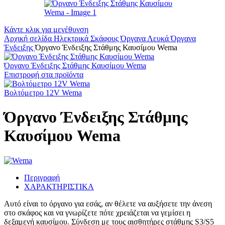
Κάντε κλικ για μεγέθυνση
Αρχική σελίδα
Ηλεκτρικά Σκάφους
Όργανα
Λευκά Όργανα
Ένδειξης
Όργανο Ένδειξης Στάθμης Καυσίμου Wema
Όργανο Ένδειξης Στάθμης Καυσίμου Wema
Επιστροφή στα προϊόντα
Βολτόμετρο 12V Wema
Όργανο Ένδειξης Στάθμης
Καυσίμου Wema
Περιγραφή
ΧΑΡΑΚΤΗΡΙΣΤΙΚΑ
Αυτό είναι το όργανο για εσάς, αν θέλετε να αυξήσετε την άνεση
στο σκάφος και να γνωρίζετε πότε χρειάζεται να γεμίσει η
δεξαμενή καυσίμου. Σύνδεση με τους αισθητήρες στάθμης S3/S5