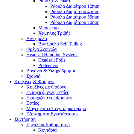
Ράουλα Wichard
Ράουλα Διαμέτρου 12mm
Ράουλα Διαμέτρου 45mm
Ράουλα Διαμέτρου 55mm
Ράουλα Διαμέτρου 70mm
Μπαστέκες
Χαμηλής Τριβής
Βιντζιρέλα
Βιντζιρέλα Self Tailing
Φρένα Σχοινιών
Headsail Handling Systems
Headsail Foils
Prefeeders
Βαγόνια & Σιδηρόδρομοι
Σχοινιά
Κουζίνες & Φούρνοι
Κουζίνες με Φούρνο
Εντοιχιζόμενες Εστίες
Εντοιχιζόμενοι Φούρνοι
Εστίες
Μαγείρεμα σε εξωτερικό χώρο
Εξαρτήματα Εγκατάστασης
Συντήρηση
Εργαλεία Καθαρισμού
Κοντάρια