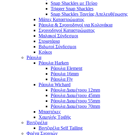
Snap Shackles με Πείρο
Trigger Snap Shackles
Snap Shackles Ταχείας Απελευθέρωσης
Μάπες Καταστρώματος
Ράουλα & Σχοινοδηγοί για Κολονάκια
Σχοινοδηγοί Καταστρώματος
Μαλακοί Σύνδεσμοι
Στριφτάρια
Βιδωτοί Σύνδεσμοι
Κρίκοι
Ράουλα
Ράουλα Harken
Ράουλα Element
Ράουλα 16mm
Ράουλα Fly
Ράουλα Wichard
Ράουλα Διαμέτρου 12mm
Ράουλα Διαμέτρου 45mm
Ράουλα Διαμέτρου 55mm
Ράουλα Διαμέτρου 70mm
Μπαστέκες
Χαμηλής Τριβής
Βιντζιρέλα
Βιντζιρέλα Self Tailing
Φρένα Σχοινιών