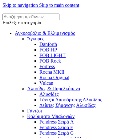
Skip to navigation
Skip to main content
Επιλέξτε κατηγορία
Αγκυροβόλιο & Ελλιμενισμός
Άγκυρες
Danforth
FOB HP
FOB LIGHT
FOB Rock
Fortress
Rocna MKII
Rocna Original
Vulcan
Αλυσίδες & Παρελκόμενα
Αλυσίδες
Γάντζοι Αποφόρτισης Αλυσίδας
Δείκτες Σήμανσης Αλυσίδας
Γάντζοι
Καλύμματα Μπαλονιών
Fendress Σειρά A
Fendress Σειρά F
Fendress Σειρά G