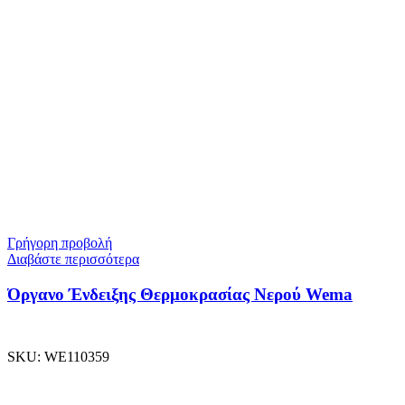
Γρήγορη προβολή
Διαβάστε περισσότερα
Όργανο Ένδειξης Θερμοκρασίας Νερού Wema
SKU:
WE110359