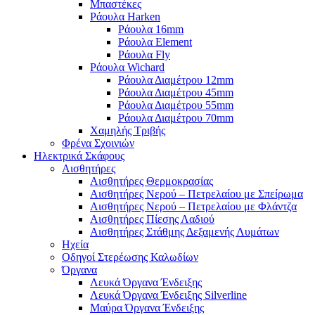
Μπαστέκες
Ράουλα Harken
Ράουλα 16mm
Ράουλα Element
Ράουλα Fly
Ράουλα Wichard
Ράουλα Διαμέτρου 12mm
Ράουλα Διαμέτρου 45mm
Ράουλα Διαμέτρου 55mm
Ράουλα Διαμέτρου 70mm
Χαμηλής Τριβής
Φρένα Σχοινιών
Ηλεκτρικά Σκάφους
Αισθητήρες
Αισθητήρες Θερμοκρασίας
Αισθητήρες Νερού – Πετρελαίου με Σπείρωμα
Αισθητήρες Νερού – Πετρελαίου με Φλάντζα
Αισθητήρες Πίεσης Λαδιού
Αισθητήρες Στάθμης Δεξαμενής Λυμάτων
Ηχεία
Οδηγοί Στερέωσης Καλωδίων
Όργανα
Λευκά Όργανα Ένδειξης
Λευκά Όργανα Ένδειξης Silverline
Μαύρα Όργανα Ένδειξης