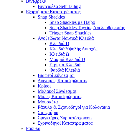
Βιντζιρέλα
Βιντζιρέλα Self Tailing
Εξαρτήματα Καταστρώματος
Snap Shackles
Snap Shackles με Πείρο
Snap Shackles Ταχείας Απελευθέρωσης
Trigger Snap Shackles
Ανοξείδωτα Ναυτικά Κλειδιά
Κλειδιά D
Κλειδιά Υψηλής Αντοχής
Κλειδιά Ω
Μακριά Κλειδιά D
Στριφτά Κλειδιά
Φαρδιά Κλειδιά
Βιδωτοί Σύνδεσμοι
Διανομείς Καταστρώματος
Κρίκοι
Μαλακοί Σύνδεσμοι
Μάπες Καταστρώματος
Μουσκέτα
Ράουλα & Σχοινοδηγοί για Κολονάκια
Στριφτάρια
Σφιγκτήρες Συρματόσχοινου
Σχοινοδηγοί Καταστρώματος
Ράουλα