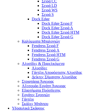
Σειρά CC
Σειρά LD
Σειρά WS
Σειρά S
Dock Edge
Dock Edge Σειρα F
Dock Edge Σειρά Α
Dock Edge Σειρά HTM
Dock Edge Σειρά G
Καλύμματα Μπαλονιών
Fendress Σειρά F
Fendress Σειρά A
Fendress Σειρά HTM
Fendress Σειρά G
Αλυσίδες & Παρελκόμενα
Αλυσίδες
Γάντζοι Αποφόρτισης Αλυσίδας
Δείκτες Σήμανσης Αλυσίδας
Στριφτάρια Άγκυρας
Αξεσουάρ Εργάτη Άγκυρας
Εξαρτήματα Πρόσδεσης
Εργάτες Σχοινιών
Γάντζοι
Σκάλες Μπάνιου
Υδραυλικά Σκάφους