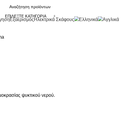
ΕΠΙΛΈΞΤΕ ΚΑΤΗΓΟΡΊΑ
γηση
Εξαερισμός
Ηλεκτρικά Σκάφους
ma
μοκρασίας ψυκτικού νερού.