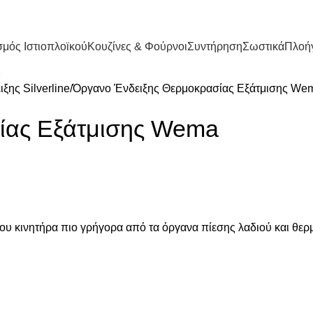
μός Ιστιοπλοϊκού
Κουζίνες & Φούρνοι
Συντήρηση
Σωστικά
Πλοή
ξης Silverline
Όργανο Ένδειξης Θερμοκρασίας Εξάτμισης We
ίας Εξάτμισης Wema
ου κινητήρα πιο γρήγορα από τα όργανα πίεσης λαδιού και θερ