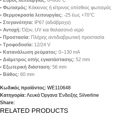
•
Εύρος λειτουργίας:
0–800°C
•
Φωτισμός:
Κόκκινος ή κίτρινος οπίσθιος φωτισμός
•
Θερμοκρασία λειτουργίας:
-25 έως +70°C
•
Στεγανότητα:
IP67 (αδιάβροχο)
•
Αντοχή:
Όζον, UV και θαλασσινό νερό
•
Προστασία:
Πλήρης αντιδιαβρωτική προστασία
•
Τροφοδοσία:
12/24 V
•
Κατανάλωση ρεύματος:
0–130 mA
•
Διάμετρος οπής εγκατάστασης:
52 mm
•
Εξωτερική διάσταση:
56 mm
•
Βάθος:
60 mm
Κωδικός προϊόντος:
WE110648
Κατηγορία:
Λευκά Όργανα Ένδειξης Silverline
Share:
RELATED PRODUCTS