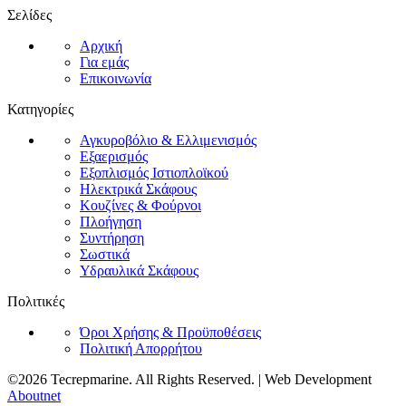
Σελίδες
Αρχική
Για εμάς
Επικοινωνία
Κατηγορίες
Αγκυροβόλιο & Ελλιμενισμός
Εξαερισμός
Εξοπλισμός Ιστιοπλοϊκού
Ηλεκτρικά Σκάφους
Κουζίνες & Φούρνοι
Πλοήγηση
Συντήρηση
Σωστικά
Υδραυλικά Σκάφους
Πολιτικές
Όροι Χρήσης & Προϋποθέσεις
Πολιτική Απορρήτου
©2026 Tecrepmarine. All Rights Reserved. | Web Development
Aboutnet