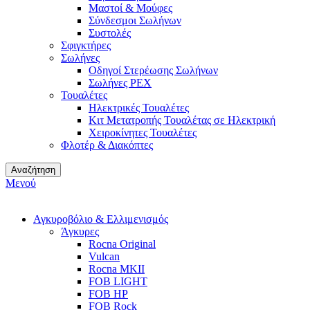
Μαστοί & Μούφες
Σύνδεσμοι Σωλήνων
Συστολές
Σφιγκτήρες
Σωλήνες
Οδηγοί Στερέωσης Σωλήνων
Σωλήνες PEX
Τουαλέτες
Ηλεκτρικές Τουαλέτες
Κιτ Μετατροπής Τουαλέτας σε Ηλεκτρική
Χειροκίνητες Τουαλέτες
Φλοτέρ & Διακόπτες
Αναζήτηση
Μενού
Αγκυροβόλιο & Ελλιμενισμός
Άγκυρες
Rocna Original
Vulcan
Rocna MKII
FOB LIGHT
FOB HP
FOB Rock