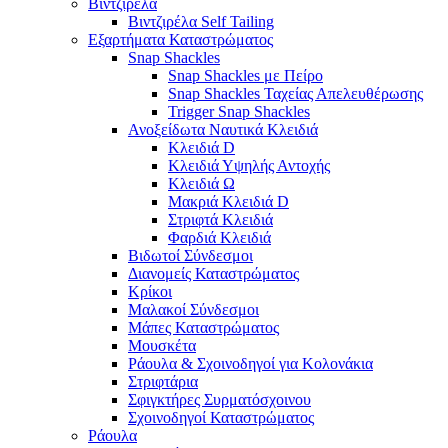
Βιντζιρέλα
Βιντζιρέλα Self Tailing
Εξαρτήματα Καταστρώματος
Snap Shackles
Snap Shackles με Πείρο
Snap Shackles Ταχείας Απελευθέρωσης
Trigger Snap Shackles
Ανοξείδωτα Ναυτικά Κλειδιά
Κλειδιά D
Κλειδιά Υψηλής Αντοχής
Κλειδιά Ω
Μακριά Κλειδιά D
Στριφτά Κλειδιά
Φαρδιά Κλειδιά
Βιδωτοί Σύνδεσμοι
Διανομείς Καταστρώματος
Κρίκοι
Μαλακοί Σύνδεσμοι
Μάπες Καταστρώματος
Μουσκέτα
Ράουλα & Σχοινοδηγοί για Κολονάκια
Στριφτάρια
Σφιγκτήρες Συρματόσχοινου
Σχοινοδηγοί Καταστρώματος
Ράουλα