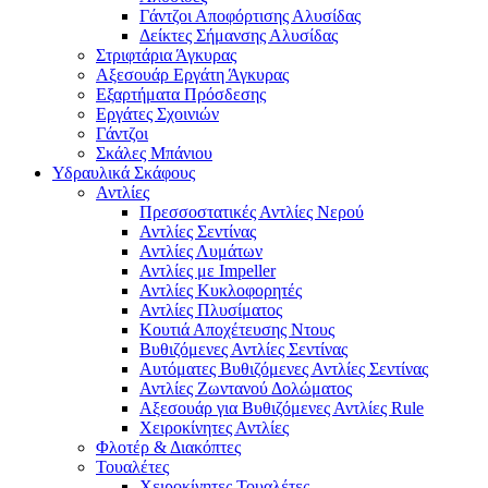
Γάντζοι Αποφόρτισης Αλυσίδας
Δείκτες Σήμανσης Αλυσίδας
Στριφτάρια Άγκυρας
Αξεσουάρ Εργάτη Άγκυρας
Εξαρτήματα Πρόσδεσης
Εργάτες Σχοινιών
Γάντζοι
Σκάλες Μπάνιου
Υδραυλικά Σκάφους
Αντλίες
Πρεσσοστατικές Αντλίες Νερού
Αντλίες Σεντίνας
Αντλίες Λυμάτων
Αντλίες με Impeller
Αντλίες Κυκλοφορητές
Αντλίες Πλυσίματος
Κουτιά Αποχέτευσης Ντους
Βυθιζόμενες Αντλίες Σεντίνας
Αυτόματες Βυθιζόμενες Αντλίες Σεντίνας
Αντλίες Ζωντανού Δολώματος
Αξεσουάρ για Βυθιζόμενες Αντλίες Rule
Χειροκίνητες Αντλίες
Φλοτέρ & Διακόπτες
Τουαλέτες
Χειροκίνητες Τουαλέτες