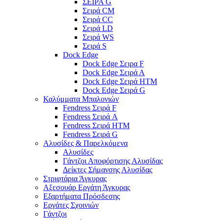
ΣΕΙΡΑ G
Σειρά CM
Σειρά CC
Σειρά LD
Σειρά WS
Σειρά S
Dock Edge
Dock Edge Σειρα F
Dock Edge Σειρά Α
Dock Edge Σειρά HTM
Dock Edge Σειρά G
Καλύμματα Μπαλονιών
Fendress Σειρά F
Fendress Σειρά A
Fendress Σειρά HTM
Fendress Σειρά G
Αλυσίδες & Παρελκόμενα
Αλυσίδες
Γάντζοι Αποφόρτισης Αλυσίδας
Δείκτες Σήμανσης Αλυσίδας
Στριφτάρια Άγκυρας
Αξεσουάρ Εργάτη Άγκυρας
Εξαρτήματα Πρόσδεσης
Εργάτες Σχοινιών
Γάντζοι