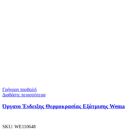
Γρήγορη προβολή
Διαβάστε περισσότερα
Όργανο Ένδειξης Θερμοκρασίας Εξάτμισης Wema
SKU:
WE110648