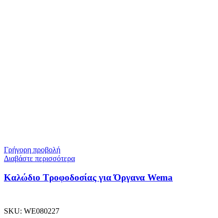
Γρήγορη προβολή
Διαβάστε περισσότερα
Καλώδιο Τροφοδοσίας για Όργανα Wema
SKU:
WE080227