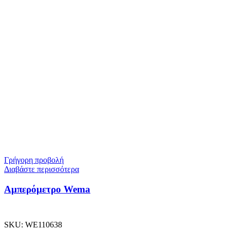
Γρήγορη προβολή
Διαβάστε περισσότερα
Αμπερόμετρο Wema
SKU:
WE110638