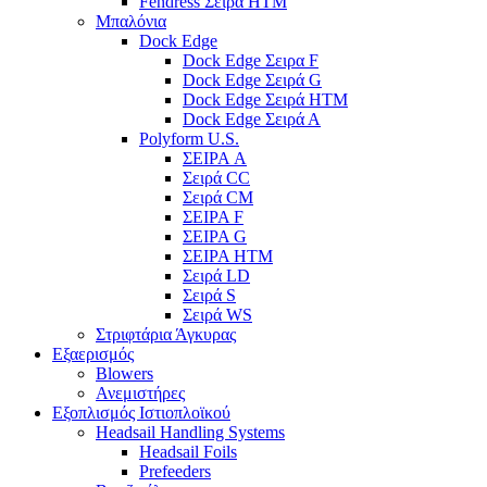
Fendress Σειρά HTM
Μπαλόνια
Dock Edge
Dock Edge Σειρα F
Dock Edge Σειρά G
Dock Edge Σειρά HTM
Dock Edge Σειρά Α
Polyform U.S.
ΣΕΙΡΑ A
Σειρά CC
Σειρά CM
ΣΕΙΡΑ F
ΣΕΙΡΑ G
ΣΕΙΡΑ HTM
Σειρά LD
Σειρά S
Σειρά WS
Στριφτάρια Άγκυρας
Εξαερισμός
Blowers
Ανεμιστήρες
Εξοπλισμός Ιστιοπλοϊκού
Headsail Handling Systems
Headsail Foils
Prefeeders