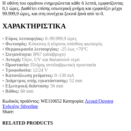
Η οθόνη του οργάνου ενημερώνεται κάθε 6 λεπτά, εμφανίζοντας
0,1 ώρες. Διαθέτει επίσης εσωτερική μνήμη και εμφανίζει μέχρι
99.999,9 ώρες, και στη συνέχεια ξεκινά ξανά από το 0.
ΧΑΡΑΚΤΗΡΙΣΤΙΚΑ
•
Εύρος λειτουργίας:
0–99.999,9 ώρες
•
Φωτισμός:
Κόκκινος ή κίτρινος οπίσθιος φωτισμός
•
Θερμοκρασία λειτουργίας:
-25 έως +70°C
•
Στεγανότητα:
IP67 (αδιάβροχο)
•
Αντοχή:
Όζον, UV και θαλασσινό νερό
•
Προστασία:
Πλήρης αντιδιαβρωτική προστασία
•
Τροφοδοσία:
12/24 V
•
Κατανάλωση ρεύματος:
0–130 mA
•
Διάμετρος οπής εγκατάστασης:
52 mm
•
Εξωτερική διάσταση:
56 mm
•
Βάθος:
60 mm
Κωδικός προϊόντος:
WE110652
Κατηγορία:
Λευκά Όργανα
Ένδειξης Silverline
Share:
RELATED PRODUCTS