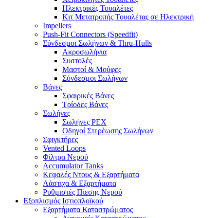
Ηλεκτρικές Τουαλέτες
Κιτ Μετατροπής Τουαλέτας σε Ηλεκτρική
Impellers
Push-Fit Connectors (Speedfit)
Σύνδεσμοι Σωλήνων & Thru-Hulls
Ακροσωλήνια
Συστολές
Μαστοί & Μούφες
Σύνδεσμοι Σωλήνων
Βάνες
Σφαιρικές Βάνες
Τρίοδες Βάνες
Σωλήνες
Σωλήνες PEX
Οδηγοί Στερέωσης Σωλήνων
Σφιγκτήρες
Vented Loops
Φίλτρα Νερού
Accumulator Tanks
Κεφαλές Ντους & Εξαρτήματα
Λάστιχα & Εξαρτήματα
Ρυθμιστές Πίεσης Νερού
Εξοπλισμός Ιστιοπλοϊκού
Εξαρτήματα Καταστρώματος