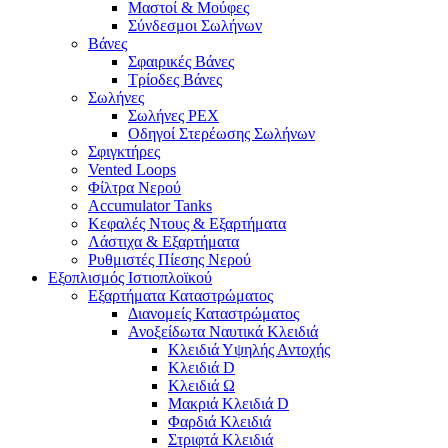
Μαστοί & Μούφες
Σύνδεσμοι Σωλήνων
Βάνες
Σφαιρικές Βάνες
Τρίοδες Βάνες
Σωλήνες
Σωλήνες PEX
Οδηγοί Στερέωσης Σωλήνων
Σφιγκτήρες
Vented Loops
Φίλτρα Νερού
Accumulator Tanks
Κεφαλές Ντους & Εξαρτήματα
Λάστιχα & Εξαρτήματα
Ρυθμιστές Πίεσης Νερού
Εξοπλισμός Ιστιοπλοϊκού
Εξαρτήματα Καταστρώματος
Διανομείς Καταστρώματος
Ανοξείδωτα Ναυτικά Κλειδιά
Κλειδιά Υψηλής Αντοχής
Κλειδιά D
Κλειδιά Ω
Μακριά Κλειδιά D
Φαρδιά Κλειδιά
Στριφτά Κλειδιά