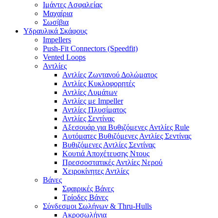
Ιμάντες Ασφαλείας
Μαχαίρια
Σωσίβια
Υδραυλικά Σκάφους
Impellers
Push-Fit Connectors (Speedfit)
Vented Loops
Αντλίες
Αντλίες Ζωντανού Δολώματος
Αντλίες Κυκλοφορητές
Αντλίες Λυμάτων
Αντλίες με Impeller
Αντλίες Πλυσίματος
Αντλίες Σεντίνας
Αξεσουάρ για Βυθιζόμενες Αντλίες Rule
Αυτόματες Βυθιζόμενες Αντλίες Σεντίνας
Βυθιζόμενες Αντλίες Σεντίνας
Κουτιά Αποχέτευσης Ντους
Πρεσσοστατικές Αντλίες Νερού
Χειροκίνητες Αντλίες
Βάνες
Σφαιρικές Βάνες
Τρίοδες Βάνες
Σύνδεσμοι Σωλήνων & Thru-Hulls
Ακροσωλήνια