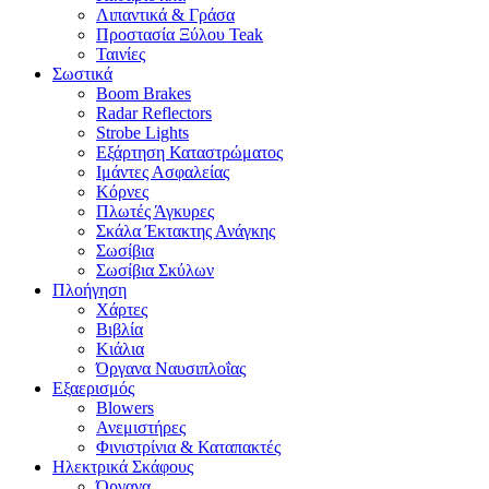
Λιπαντικά & Γράσα
Προστασία Ξύλου Teak
Ταινίες
Σωστικά
Boom Brakes
Radar Reflectors
Strobe Lights
Εξάρτηση Καταστρώματος
Ιμάντες Ασφαλείας
Κόρνες
Πλωτές Άγκυρες
Σκάλα Έκτακτης Ανάγκης
Σωσίβια
Σωσίβια Σκύλων
Πλοήγηση
Χάρτες
Βιβλία
Κιάλια
Όργανα Ναυσιπλοΐας
Εξαερισμός
Blowers
Ανεμιστήρες
Φινιστρίνια & Καταπακτές
Ηλεκτρικά Σκάφους
Όργανα