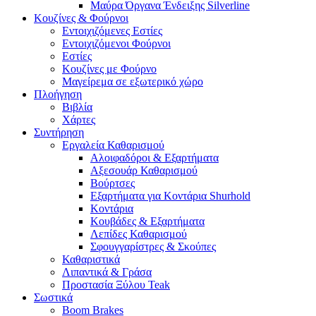
Μαύρα Όργανα Ένδειξης Silverline
Κουζίνες & Φούρνοι
Εντοιχιζόμενες Εστίες
Εντοιχιζόμενοι Φούρνοι
Εστίες
Κουζίνες με Φούρνο
Μαγείρεμα σε εξωτερικό χώρο
Πλοήγηση
Βιβλία
Χάρτες
Συντήρηση
Εργαλεία Καθαρισμού
Αλοιφαδόροι & Εξαρτήματα
Αξεσουάρ Καθαρισμού
Βούρτσες
Εξαρτήματα για Κοντάρια Shurhold
Κοντάρια
Κουβάδες & Εξαρτήματα
Λεπίδες Καθαρισμού
Σφουγγαρίστρες & Σκούπες
Καθαριστικά
Λιπαντικά & Γράσα
Προστασία Ξύλου Teak
Σωστικά
Boom Brakes