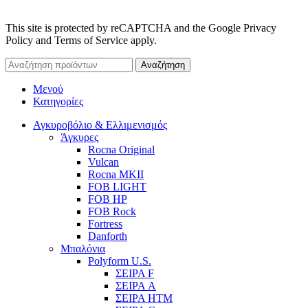
This site is protected by reCAPTCHA and the Google Privacy
Policy and Terms of Service apply.
Αναζήτηση
Μενού
Κατηγορίες
Αγκυροβόλιο & Ελλιμενισμός
Άγκυρες
Rocna Original
Vulcan
Rocna MKII
FOB LIGHT
FOB HP
FOB Rock
Fortress
Danforth
Μπαλόνια
Polyform U.S.
ΣΕΙΡΑ F
ΣΕΙΡΑ A
ΣΕΙΡΑ HTM