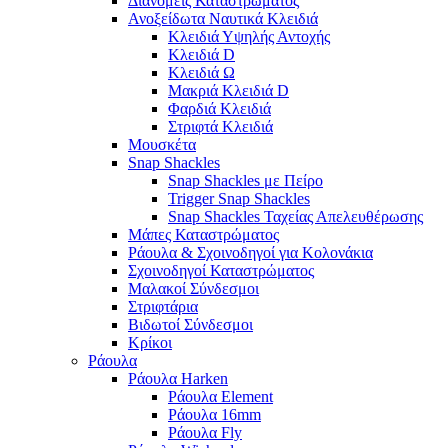
Διανομείς Καταστρώματος
Ανοξείδωτα Ναυτικά Κλειδιά
Κλειδιά Υψηλής Αντοχής
Κλειδιά D
Κλειδιά Ω
Μακριά Κλειδιά D
Φαρδιά Κλειδιά
Στριφτά Κλειδιά
Μουσκέτα
Snap Shackles
Snap Shackles με Πείρο
Trigger Snap Shackles
Snap Shackles Ταχείας Απελευθέρωσης
Μάπες Καταστρώματος
Ράουλα & Σχοινοδηγοί για Κολονάκια
Σχοινοδηγοί Καταστρώματος
Μαλακοί Σύνδεσμοι
Στριφτάρια
Βιδωτοί Σύνδεσμοι
Κρίκοι
Ράουλα
Ράουλα Harken
Ράουλα Element
Ράουλα 16mm
Ράουλα Fly