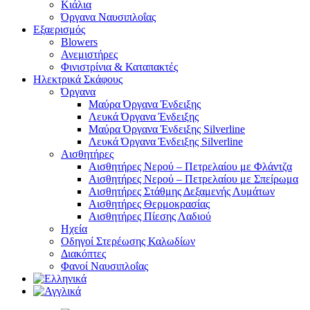
Κιάλια
Όργανα Ναυσιπλοΐας
Εξαερισμός
Blowers
Ανεμιστήρες
Φινιστρίνια & Καταπακτές
Ηλεκτρικά Σκάφους
Όργανα
Μαύρα Όργανα Ένδειξης
Λευκά Όργανα Ένδειξης
Μαύρα Όργανα Ένδειξης Silverline
Λευκά Όργανα Ένδειξης Silverline
Αισθητήρες
Αισθητήρες Νερού – Πετρελαίου με Φλάντζα
Αισθητήρες Νερού – Πετρελαίου με Σπείρωμα
Αισθητήρες Στάθμης Δεξαμενής Λυμάτων
Αισθητήρες Θερμοκρασίας
Αισθητήρες Πίεσης Λαδιού
Ηχεία
Οδηγοί Στερέωσης Καλωδίων
Διακόπτες
Φανοί Ναυσιπλοΐας