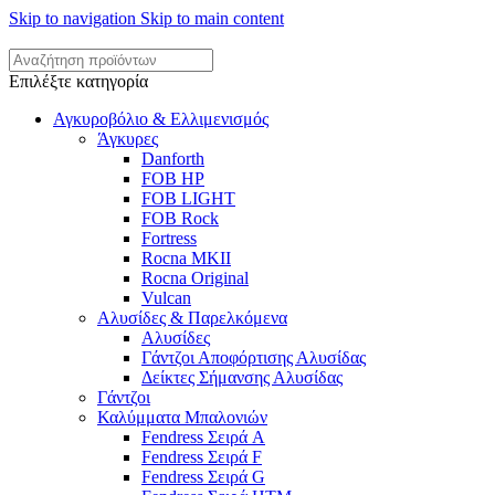
Skip to navigation
Skip to main content
Επιλέξτε κατηγορία
Αγκυροβόλιο & Ελλιμενισμός
Άγκυρες
Danforth
FOB HP
FOB LIGHT
FOB Rock
Fortress
Rocna MKII
Rocna Original
Vulcan
Αλυσίδες & Παρελκόμενα
Αλυσίδες
Γάντζοι Αποφόρτισης Αλυσίδας
Δείκτες Σήμανσης Αλυσίδας
Γάντζοι
Καλύμματα Μπαλονιών
Fendress Σειρά A
Fendress Σειρά F
Fendress Σειρά G