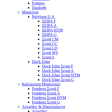
Fortress
Danforth
Μπαλόνια
Polyform U.S.
ΣΕΙΡΑ F
ΣΕΙΡΑ A
ΣΕΙΡΑ HTM
ΣΕΙΡΑ G
Σειρά CM
Σειρά CC
Σειρά LD
Σειρά WS
Σειρά S
Dock Edge
Dock Edge Σειρα F
Dock Edge Σειρά Α
Dock Edge Σειρά HTM
Dock Edge Σειρά G
Καλύμματα Μπαλονιών
Fendress Σειρά F
Fendress Σειρά A
Fendress Σειρά HTM
Fendress Σειρά G
Αλυσίδες & Παρελκόμενα
Αλυσίδες