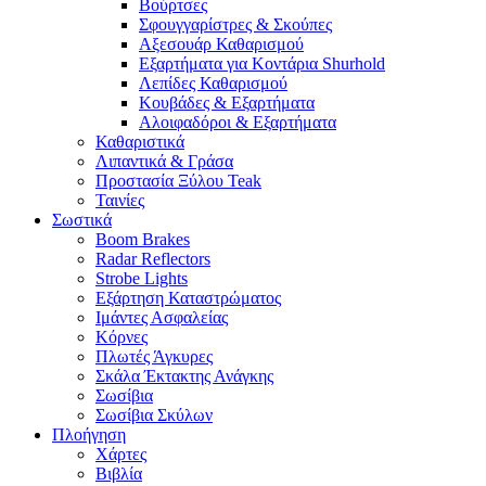
Βούρτσες
Σφουγγαρίστρες & Σκούπες
Αξεσουάρ Καθαρισμού
Εξαρτήματα για Κοντάρια Shurhold
Λεπίδες Καθαρισμού
Κουβάδες & Εξαρτήματα
Αλοιφαδόροι & Εξαρτήματα
Καθαριστικά
Λιπαντικά & Γράσα
Προστασία Ξύλου Teak
Ταινίες
Σωστικά
Boom Brakes
Radar Reflectors
Strobe Lights
Εξάρτηση Καταστρώματος
Ιμάντες Ασφαλείας
Κόρνες
Πλωτές Άγκυρες
Σκάλα Έκτακτης Ανάγκης
Σωσίβια
Σωσίβια Σκύλων
Πλοήγηση
Χάρτες
Βιβλία