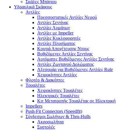
Σκάλες Μπάνιου
Υδραυλικά Σκάφους
Αντλίες
Πρεσσοστατικές Αντλίες Νερού
Αντλίες Σεντίνας
Αντλίες Λυμάτων
Αντλίες με Impeller
Αντλίες Κυκλοφορητές
Αντλίες Πλυσίματος
Κουτιά Αποχέτευσης Ντους
Βυθιζόμενες Αντλίες Σεντίνας
Αυτόματες Βυθιζόμενες Αντλίες Σεντίνας
Αντλίες Ζωντανού Δολώματος
Αξεσουάρ για Βυθιζόμενες Αντλίες Rule
Χειροκίνητες Αντλίες
Φλοτέρ & Διακόπτες
Τουαλέτες
Χειροκίνητες Τουαλέτες
Ηλεκτρικές Τουαλέτες
Κιτ Μετατροπής Τουαλέτας σε Ηλεκτρική
Impellers
Push-Fit Connectors (Speedfit)
Σύνδεσμοι Σωλήνων & Thru-Hulls
Ακροσωλήνια
Συστολές