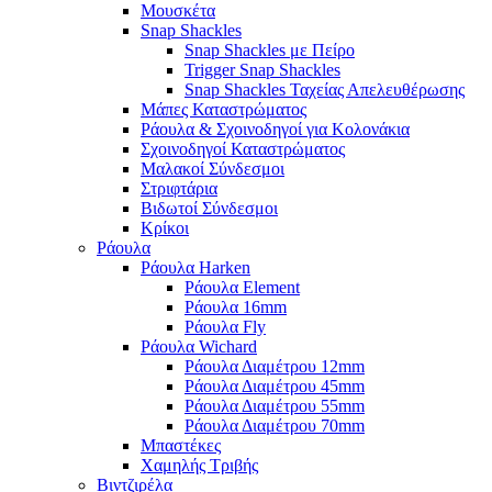
Μουσκέτα
Snap Shackles
Snap Shackles με Πείρο
Trigger Snap Shackles
Snap Shackles Ταχείας Απελευθέρωσης
Μάπες Καταστρώματος
Ράουλα & Σχοινοδηγοί για Κολονάκια
Σχοινοδηγοί Καταστρώματος
Μαλακοί Σύνδεσμοι
Στριφτάρια
Βιδωτοί Σύνδεσμοι
Κρίκοι
Ράουλα
Ράουλα Harken
Ράουλα Element
Ράουλα 16mm
Ράουλα Fly
Ράουλα Wichard
Ράουλα Διαμέτρου 12mm
Ράουλα Διαμέτρου 45mm
Ράουλα Διαμέτρου 55mm
Ράουλα Διαμέτρου 70mm
Μπαστέκες
Χαμηλής Τριβής
Βιντζιρέλα