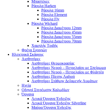
Μπαστέκες
Ράουλα Harken
Ράουλα 16mm
Ράουλα Element
Ράουλα Fly
Ράουλα Wichard
Ράουλα Διαμέτρου 12mm
Ράουλα Διαμέτρου 45mm
Ράουλα Διαμέτρου 55mm
Ράουλα Διαμέτρου 70mm
Χαμηλής Τριβής
Φρένα Σχοινιών
Ηλεκτρικά Σκάφους
Αισθητήρες
Αισθητήρες Θερμοκρασίας
Αισθητήρες Νερού – Πετρελαίου με Σπείρωμα
Αισθητήρες Νερού – Πετρελαίου με Φλάντζα
Αισθητήρες Πίεσης Λαδιού
Αισθητήρες Στάθμης Δεξαμενής Λυμάτων
Ηχεία
Οδηγοί Στερέωσης Καλωδίων
Όργανα
Λευκά Όργανα Ένδειξης
Λευκά Όργανα Ένδειξης Silverline
Μαύρα Όργανα Ένδειξης