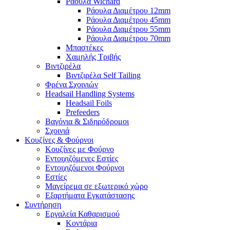
Ράουλα Wichard
Ράουλα Διαμέτρου 12mm
Ράουλα Διαμέτρου 45mm
Ράουλα Διαμέτρου 55mm
Ράουλα Διαμέτρου 70mm
Μπαστέκες
Χαμηλής Τριβής
Βιντζιρέλα
Βιντζιρέλα Self Tailing
Φρένα Σχοινιών
Headsail Handling Systems
Headsail Foils
Prefeeders
Βαγόνια & Σιδηρόδρομοι
Σχοινιά
Κουζίνες & Φούρνοι
Κουζίνες με Φούρνο
Εντοιχιζόμενες Εστίες
Εντοιχιζόμενοι Φούρνοι
Εστίες
Μαγείρεμα σε εξωτερικό χώρο
Εξαρτήματα Εγκατάστασης
Συντήρηση
Εργαλεία Καθαρισμού
Κοντάρια