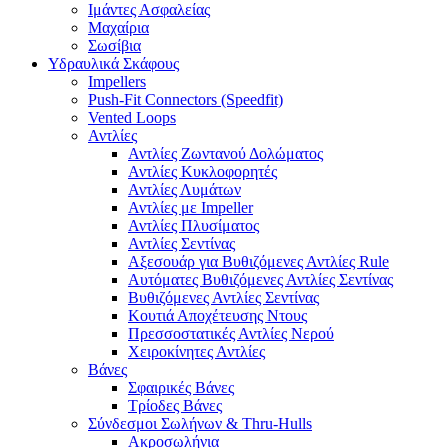
Ιμάντες Ασφαλείας
Μαχαίρια
Σωσίβια
Υδραυλικά Σκάφους
Impellers
Push-Fit Connectors (Speedfit)
Vented Loops
Αντλίες
Αντλίες Ζωντανού Δολώματος
Αντλίες Κυκλοφορητές
Αντλίες Λυμάτων
Αντλίες με Impeller
Αντλίες Πλυσίματος
Αντλίες Σεντίνας
Αξεσουάρ για Βυθιζόμενες Αντλίες Rule
Αυτόματες Βυθιζόμενες Αντλίες Σεντίνας
Βυθιζόμενες Αντλίες Σεντίνας
Κουτιά Αποχέτευσης Ντους
Πρεσσοστατικές Αντλίες Νερού
Χειροκίνητες Αντλίες
Βάνες
Σφαιρικές Βάνες
Τρίοδες Βάνες
Σύνδεσμοι Σωλήνων & Thru-Hulls
Ακροσωλήνια