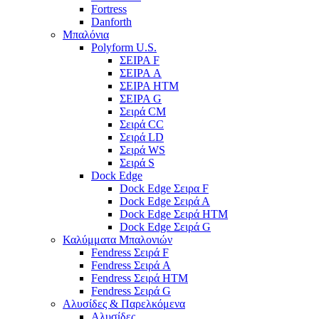
Fortress
Danforth
Μπαλόνια
Polyform U.S.
ΣΕΙΡΑ F
ΣΕΙΡΑ A
ΣΕΙΡΑ HTM
ΣΕΙΡΑ G
Σειρά CM
Σειρά CC
Σειρά LD
Σειρά WS
Σειρά S
Dock Edge
Dock Edge Σειρα F
Dock Edge Σειρά Α
Dock Edge Σειρά HTM
Dock Edge Σειρά G
Καλύμματα Μπαλονιών
Fendress Σειρά F
Fendress Σειρά A
Fendress Σειρά HTM
Fendress Σειρά G
Αλυσίδες & Παρελκόμενα
Αλυσίδες