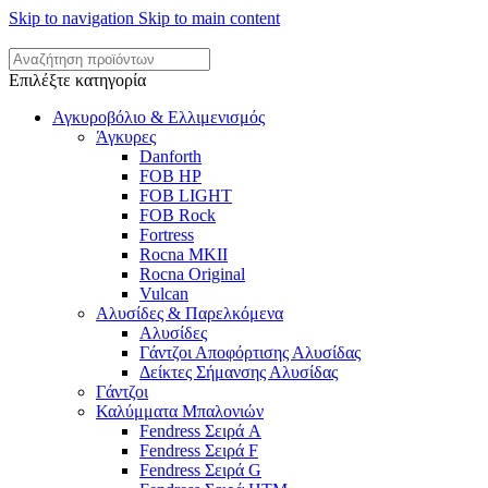
Skip to navigation
Skip to main content
Επιλέξτε κατηγορία
Αγκυροβόλιο & Ελλιμενισμός
Άγκυρες
Danforth
FOB HP
FOB LIGHT
FOB Rock
Fortress
Rocna MKII
Rocna Original
Vulcan
Αλυσίδες & Παρελκόμενα
Αλυσίδες
Γάντζοι Αποφόρτισης Αλυσίδας
Δείκτες Σήμανσης Αλυσίδας
Γάντζοι
Καλύμματα Μπαλονιών
Fendress Σειρά A
Fendress Σειρά F
Fendress Σειρά G