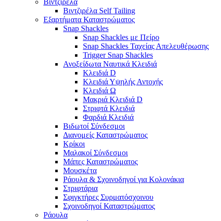
Βιντζιρέλα
Βιντζιρέλα Self Tailing
Εξαρτήματα Καταστρώματος
Snap Shackles
Snap Shackles με Πείρο
Snap Shackles Ταχείας Απελευθέρωσης
Trigger Snap Shackles
Ανοξείδωτα Ναυτικά Κλειδιά
Κλειδιά D
Κλειδιά Υψηλής Αντοχής
Κλειδιά Ω
Μακριά Κλειδιά D
Στριφτά Κλειδιά
Φαρδιά Κλειδιά
Βιδωτοί Σύνδεσμοι
Διανομείς Καταστρώματος
Κρίκοι
Μαλακοί Σύνδεσμοι
Μάπες Καταστρώματος
Μουσκέτα
Ράουλα & Σχοινοδηγοί για Κολονάκια
Στριφτάρια
Σφιγκτήρες Συρματόσχοινου
Σχοινοδηγοί Καταστρώματος
Ράουλα