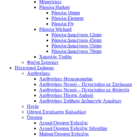
Μπαστέκες
Ράουλα Harken
Ράουλα 16mm
Ράουλα Element
Ράουλα Fly
Ράουλα Wichard
Ράουλα Διαμέτρου 12mm
Ράουλα Διαμέτρου 45mm
Ράουλα Διαμέτρου 55mm
Ράουλα Διαμέτρου 70mm
Χαμηλής Τριβής
Φρένα Σχοινιών
Ηλεκτρικά Σκάφους
Αισθητήρες
Αισθητήρες Θερμοκρασίας
Αισθητήρες Νερού – Πετρελαίου με Σπείρωμα
Αισθητήρες Νερού – Πετρελαίου με Φλάντζα
Αισθητήρες Πίεσης Λαδιού
Αισθητήρες Στάθμης Δεξαμενής Λυμάτων
Ηχεία
Οδηγοί Στερέωσης Καλωδίων
Όργανα
Λευκά Όργανα Ένδειξης
Λευκά Όργανα Ένδειξης Silverline
Μαύρα Όργανα Ένδειξης