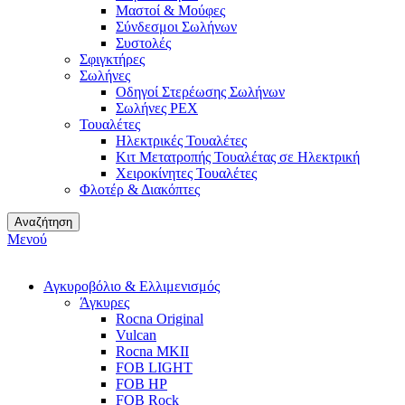
Μαστοί & Μούφες
Σύνδεσμοι Σωλήνων
Συστολές
Σφιγκτήρες
Σωλήνες
Οδηγοί Στερέωσης Σωλήνων
Σωλήνες PEX
Τουαλέτες
Ηλεκτρικές Τουαλέτες
Κιτ Μετατροπής Τουαλέτας σε Ηλεκτρική
Χειροκίνητες Τουαλέτες
Φλοτέρ & Διακόπτες
Αναζήτηση
Μενού
Αγκυροβόλιο & Ελλιμενισμός
Άγκυρες
Rocna Original
Vulcan
Rocna MKII
FOB LIGHT
FOB HP
FOB Rock