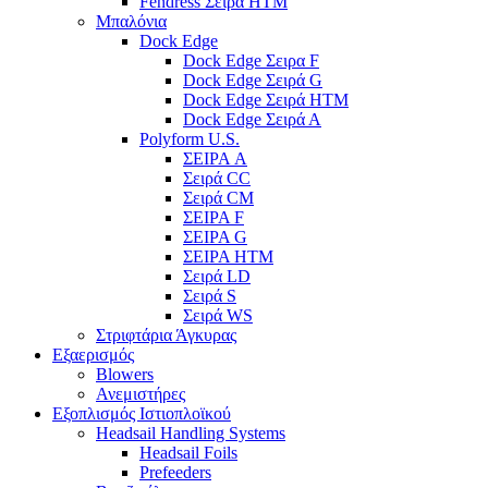
Fendress Σειρά HTM
Μπαλόνια
Dock Edge
Dock Edge Σειρα F
Dock Edge Σειρά G
Dock Edge Σειρά HTM
Dock Edge Σειρά Α
Polyform U.S.
ΣΕΙΡΑ A
Σειρά CC
Σειρά CM
ΣΕΙΡΑ F
ΣΕΙΡΑ G
ΣΕΙΡΑ HTM
Σειρά LD
Σειρά S
Σειρά WS
Στριφτάρια Άγκυρας
Εξαερισμός
Blowers
Ανεμιστήρες
Εξοπλισμός Ιστιοπλοϊκού
Headsail Handling Systems
Headsail Foils
Prefeeders