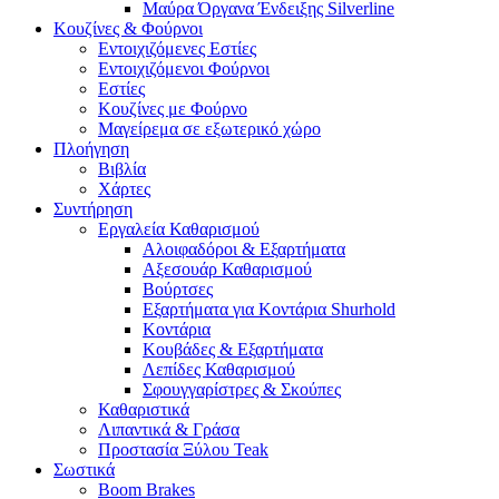
Μαύρα Όργανα Ένδειξης Silverline
Κουζίνες & Φούρνοι
Εντοιχιζόμενες Εστίες
Εντοιχιζόμενοι Φούρνοι
Εστίες
Κουζίνες με Φούρνο
Μαγείρεμα σε εξωτερικό χώρο
Πλοήγηση
Βιβλία
Χάρτες
Συντήρηση
Εργαλεία Καθαρισμού
Αλοιφαδόροι & Εξαρτήματα
Αξεσουάρ Καθαρισμού
Βούρτσες
Εξαρτήματα για Κοντάρια Shurhold
Κοντάρια
Κουβάδες & Εξαρτήματα
Λεπίδες Καθαρισμού
Σφουγγαρίστρες & Σκούπες
Καθαριστικά
Λιπαντικά & Γράσα
Προστασία Ξύλου Teak
Σωστικά
Boom Brakes